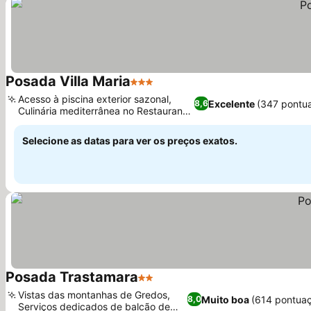
Posada Villa Maria
3 Estrelas
Ver preços
Acesso à piscina exterior sazonal,
Excelente
(347 pontu
8,6
Culinária mediterrânea no Restaurante
Ver preços
El Aula
Selecione as datas para ver os preços exatos.
Posada Trastamara
2 Estrelas
Ver preços
Vistas das montanhas de Gredos,
Muito boa
(614 pontua
8,0
Serviços dedicados de balcão de