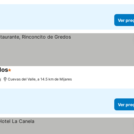
Ver pre
dos
1 Estrelas
Ver preços
)
Cuevas del Valle, a 14.5 km de Mijares
Ver pre