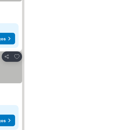
ços
Adicionar aos favoritos
Partilhar
ços