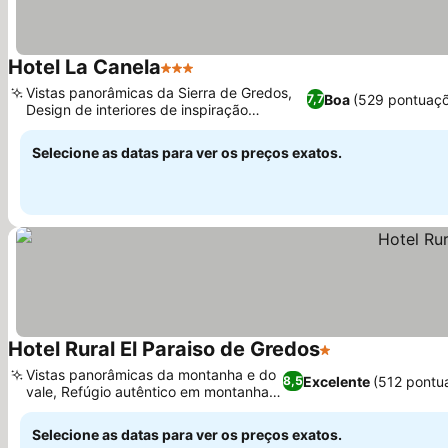
Hotel La Canela
3 Estrelas
Ver preços
Vistas panorâmicas da Sierra de Gredos,
Boa
(529 pontuaçõ
7,7
Design de interiores de inspiração
Ver preços
japonesa
Selecione as datas para ver os preços exatos.
Hotel Rural El Paraiso de Gredos
1 Estrelas
Ver preços
Vistas panorâmicas da montanha e do
Excelente
(512 pontu
8,5
vale, Refúgio autêntico em montanha
Ver preços
rural
Selecione as datas para ver os preços exatos.