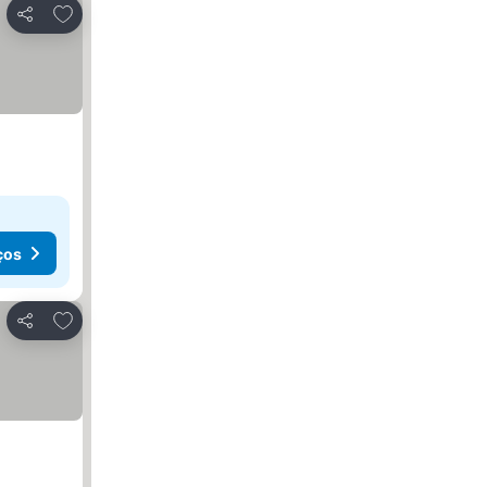
Adicionar aos favoritos
Partilhar
ços
Adicionar aos favoritos
Partilhar