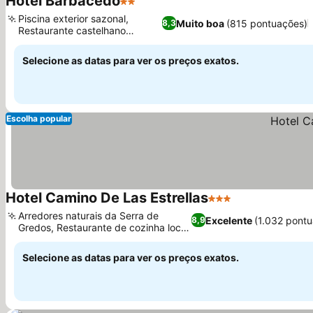
Hotel Barbacedo
2 Estrelas
Ver preços
Piscina exterior sazonal,
Muito boa
(815 pontuações)
8,3
Restaurante castelhano
Ver preços
tradicional
Selecione as datas para ver os preços exatos.
Escolha popular
Hotel Camino De Las Estrellas
3 Estrelas
Ver preços
Arredores naturais da Serra de
Excelente
(1.032 pont
8,9
Gredos, Restaurante de cozinha local
Ver preços
autêntica
Selecione as datas para ver os preços exatos.