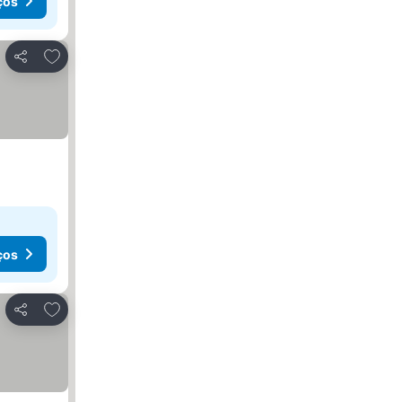
ços
Adicionar aos favoritos
Partilhar
ços
Adicionar aos favoritos
Partilhar