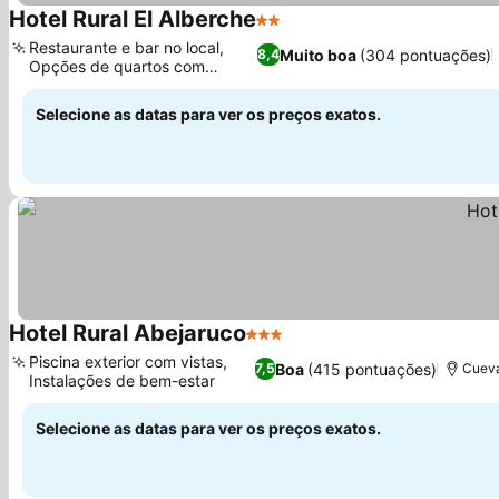
Hotel Rural El Alberche
2 Estrelas
Ver preços
Restaurante e bar no local,
Muito boa
(304 pontuações)
8,4
Opções de quartos com
Ver preços
terraço
Selecione as datas para ver os preços exatos.
Hotel Rural Abejaruco
3 Estrelas
Ver preços
Piscina exterior com vistas,
Boa
(415 pontuações)
7,5
Cueva
Instalações de bem-estar
Ver preços
Selecione as datas para ver os preços exatos.