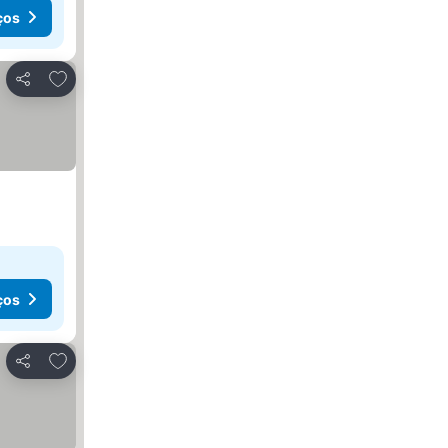
ços
Adicionar aos favoritos
Partilhar
ços
Adicionar aos favoritos
Partilhar