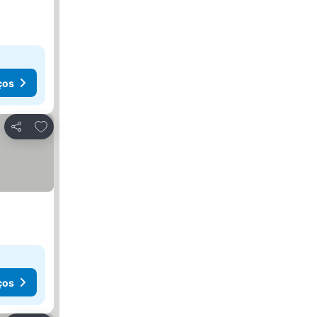
ços
Adicionar aos favoritos
Partilhar
ços