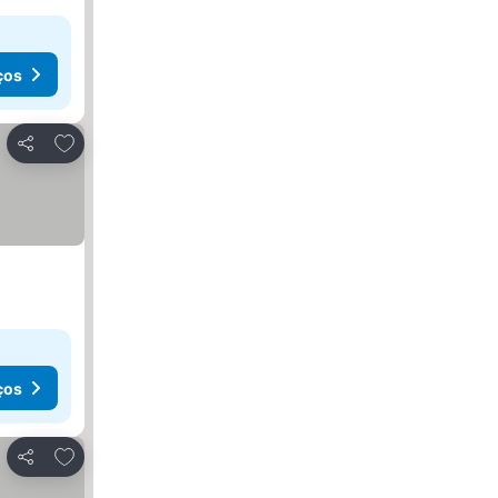
ços
Adicionar aos favoritos
Partilhar
ços
Adicionar aos favoritos
Partilhar