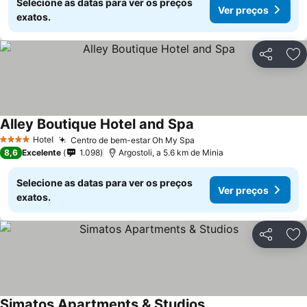
Selecione as datas para ver os preços
Ver preços
exatos.
Partilhar
Ad
Alley Boutique Hotel and Spa
Ver preços
Hotel
Centro de bem-estar Oh My Spa
Ver preços
4 Estrelas
8,6
Excelente
1.098
Argostoli, a 5.6 km de Minia
Selecione as datas para ver os preços
Ver preços
exatos.
Partilhar
Ad
Simatos Apartments & Studios