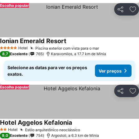
Escolha popular
Partilhar
Ad
Ionian Emerald Resort
Ver preços
Hotel
Piscina exterior com vista para o mar
Ver preços
5 Estrelas
8,7
Excelente
765
Karavomilos, a 17.7 km de Minia
Selecione as datas para ver os preços
Ver preços
exatos.
Escolha popular
Partilhar
Ad
Hotel Aggelos Kefalonia
Ver preços
Hotel
Estilo arquitetônico neoclássico
Ver preços
2 Estrelas
9,0
Excelente
754
Argostoli, a 6.3 km de Minia