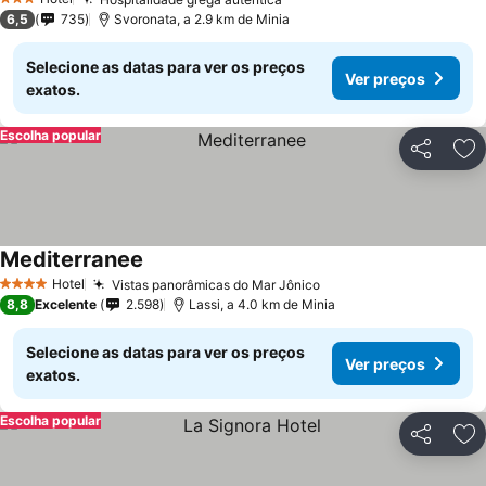
Ver preços
3 Estrelas
6,5
735
Svoronata, a 2.9 km de Minia
Selecione as datas para ver os preços
Ver preços
exatos.
Escolha popular
Partilhar
Ad
Mediterranee
Ver preços
Hotel
Vistas panorâmicas do Mar Jônico
Ver preços
4 Estrelas
8,8
Excelente
2.598
Lassi, a 4.0 km de Minia
Selecione as datas para ver os preços
Ver preços
exatos.
Escolha popular
Partilhar
Ad