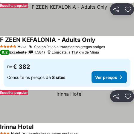
Escolha popular
Partilhar
Ad
F ZEEN KEFALONIA - Adults Only
Ver preços
Hotel
Spa holístico e tratamentos gregos antigos
Ver preços
5 Estrelas
9,2
Excelente
1.584
Lourdata, a 11.9 km de Minia
€ 382
De
Consulte os preços de
8 sites
Ver preços
Escolha popular
Partilhar
Ad
Irinna Hotel
Ver preços
Hotel
Hospitalidade grega autêntica