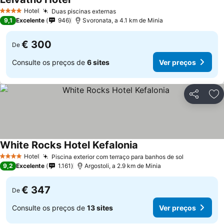
Ver preços
Hotel
Duas piscinas externas
Ver preços
4 Estrelas
9,1
Excelente
946
Svoronata, a 4.1 km de Minia
€ 300
De
Consulte os preços de
6 sites
Ver preços
Partilhar
Ad
White Rocks Hotel Kefalonia
Ver preços
Hotel
Piscina exterior com terraço para banhos de sol
Ver preços
4 Estrelas
9,2
Excelente
1.161
Argostoli, a 2.9 km de Minia
€ 347
De
Consulte os preços de
13 sites
Ver preços