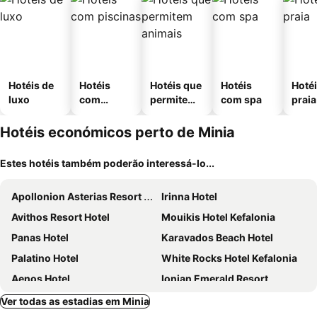
Hotéis de
Hotéis
Hotéis que
Hotéis
Hotéi
luxo
com
permitem
com spa
praia
piscinas
animais
Hotéis económicos perto de Minia
Estes hotéis também poderão interessá-lo...
Apollonion Asterias Resort and Spa
Irinna Hotel
Avithos Resort Hotel
Mouikis Hotel Kefalonia
Panas Hotel
Karavados Beach Hotel
Palatino Hotel
White Rocks Hotel Kefalonia
Aenos Hotel
Ionian Emerald Resort
Astra Village Resort
Hotel Aggelos Kefalonia
Ver todas as estadias em Minia