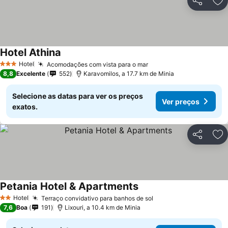
Partilhar
Ad
Hotel Athina
Ver preços
Hotel
Acomodações com vista para o mar
Ver preços
3 Estrelas
8,8
Excelente
552
Karavomilos, a 17.7 km de Minia
Selecione as datas para ver os preços
Ver preços
exatos.
Partilhar
Ad
Petania Hotel & Apartments
Ver preços
Hotel
Terraço convidativo para banhos de sol
Ver preços
2 Estrelas
7,6
Boa
191
Lixouri, a 10.4 km de Minia