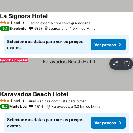
La Signora Hotel
Ver preços
Hotel
Piscina externa com espreguiçadeiras
Ver preços
3 Estrelas
9,1
Excelente
685
Lourdata, a 11.9 km de Minia
Selecione as datas para ver os preços
Ver preços
exatos.
Escolha popular
Partilhar
Ad
Karavados Beach Hotel
Ver preços
Hotel
Duas piscinas com vista para o mar
Ver preços
3 Estrelas
8,2
Muito boa
1.614
Karavados, a 8.3 km de Minia
Selecione as datas para ver os preços
Ver preços
exatos.