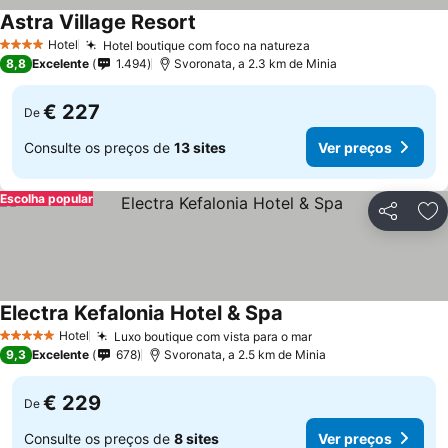
Astra Village Resort
Ver preços
Hotel
Hotel boutique com foco na natureza
Ver preços
4 Estrelas
8,8
Excelente
1.494
Svoronata, a 2.3 km de Minia
€ 227
De
Consulte os preços de
13 sites
Ver preços
Escolha popular
Partilhar
Ad
Electra Kefalonia Hotel & Spa
Ver preços
Hotel
Luxo boutique com vista para o mar
Ver preços
5 Estrelas
9,3
Excelente
678
Svoronata, a 2.5 km de Minia
€ 229
De
Consulte os preços de
8 sites
Ver preços