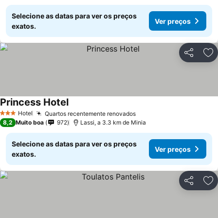
Selecione as datas para ver os preços
Ver preços
exatos.
Partilhar
Ad
Princess Hotel
Ver preços
Hotel
Quartos recentemente renovados
Ver preços
3 Estrelas
8,2
Muito boa
972
Lassi, a 3.3 km de Minia
Selecione as datas para ver os preços
Ver preços
exatos.
Partilhar
Ad