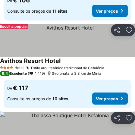
€ 106
De
Consulte os preços de
11 sites
Ver preços
Escolha popular
Partilhar
Ad
Avithos Resort Hotel
Ver preços
Hotel
Estilo arquitetónico tradicional de Cefalónia
Ver preços
4 Estrelas
9,4
Excelente
1.419
Svoronata, a 3.3 km de Minia
€ 117
De
Consulte os preços de
10 sites
Ver preços
Partilhar
Ad