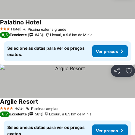
Palatino Hotel
Ver preços
Hotel
Piscina externa grande
Ver preços
3 Estrelas
8,5
Excelente
843
Lixouri, a 9.8 km de Minia
Selecione as datas para ver os preços
Ver preços
exatos.
Partilhar
Ad
Argile Resort
Ver preços
Hotel
Piscinas amplas
Ver preços
4 Estrelas
8,7
Excelente
581
Lixouri, a 8.5 km de Minia
Selecione as datas para ver os preços
Ver preços
exatos.