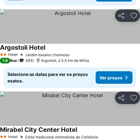
Partilhar
Ad
Argostoli Hotel
Ver preços
Hotel
Jardim traseiro charmoso
Ver preços
2 Estrelas
7,6
Boa
493
Argostoli, a 5.4 km de Minia
Selecione as datas para ver os preços
Ver preços
exatos.
Partilhar
Ad
Mirabel City Center Hotel
Ver preços
Hotel
Estilo tradicional minimalista de Cefalônia
Ver preços
2 Estrelas