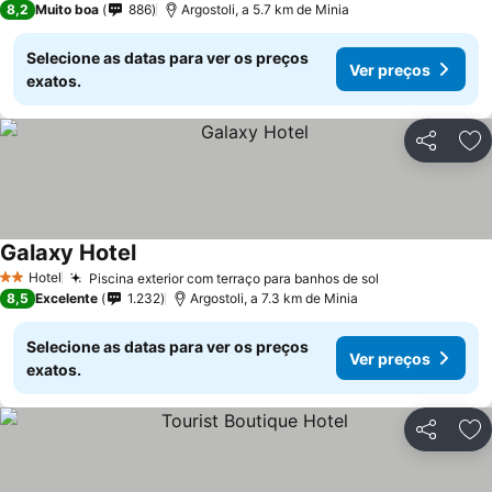
8,2
Muito boa
886
Argostoli, a 5.7 km de Minia
Selecione as datas para ver os preços
Ver preços
exatos.
Partilhar
Ad
Galaxy Hotel
Ver preços
Hotel
Piscina exterior com terraço para banhos de sol
Ver preços
2 Estrelas
8,5
Excelente
1.232
Argostoli, a 7.3 km de Minia
Selecione as datas para ver os preços
Ver preços
exatos.
Partilhar
Ad