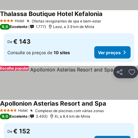
Thalassa Boutique Hotel Kefalonia
Ver preços
Hotel
Ofertas revigorantes de spa e bem-estar
Ver preços
4 Estrelas
9,0
Excelente
1.777
Lassi, a 3.9 km de Minia
€ 143
De
Consulte os preços de
10 sites
Ver preços
Escolha popular
Partilhar
Ad
Apollonion Asterias Resort and Spa
Ver preços
Hotel
Complexo de piscinas com várias zonas
Ver preços
5 Estrelas
9,0
Excelente
3.493
Xi, a 8.4 km de Minia
€ 152
De