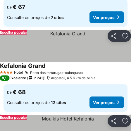
€ 67
De
Consulte os preços de
7 sites
Ver preços
Escolha popular
Partilhar
Ad
Kefalonia Grand
Ver preços
Hotel
Perto das tartarugas-cabeçudas
Ver preços
4 Estrelas
8,9
Excelente
2.241
Argostoli, a 5.6 km de Minia
€ 68
De
Consulte os preços de
12 sites
Ver preços
Escolha popular
Partilhar
Ad