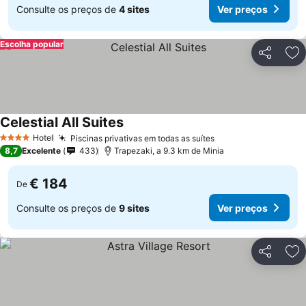
Consulte os preços de
4 sites
Ver preços
Escolha popular
Partilhar
Ad
Celestial All Suites
Ver preços
Hotel
Piscinas privativas em todas as suítes
Ver preços
4 Estrelas
8,7
Excelente
433
Trapezaki, a 9.3 km de Minia
€ 184
De
Consulte os preços de
9 sites
Ver preços
Partilhar
Ad