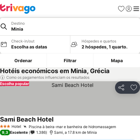
Favoritos
Iniciar
Me
Destino
Minia
Check-in/out
Hóspedes e quartos
Escolha as datas
2 hóspedes, 1 quarto.
Ordenar
Filtrar
Mapa
Hotéis económicos em Minia, Grécia
Como os pagamentos influenciam os resultados
Escolha popular
Partilhar
Ad
Sami Beach Hotel
Ver preços
Hotel
Piscina à beira-mar e banheira de hidromassagem
Ver preço
3 Estrelas
9,3
Excelente
1.386
Sami, a 17.8 km de Minia