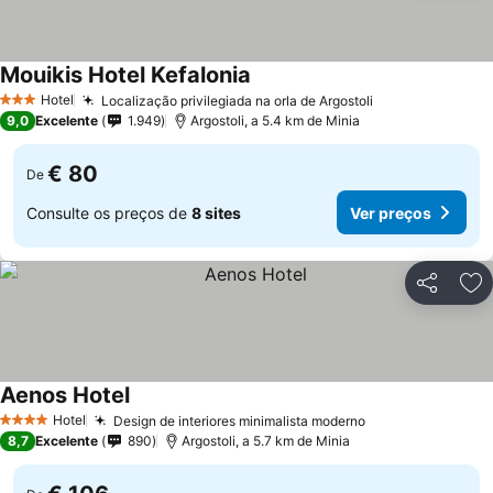
Mouikis Hotel Kefalonia
Ver preços
Hotel
Localização privilegiada na orla de Argostoli
Ver preços
3 Estrelas
9,0
Excelente
1.949
Argostoli, a 5.4 km de Minia
€ 80
De
Consulte os preços de
8 sites
Ver preços
Partilhar
Ad
Aenos Hotel
Ver preços
Hotel
Design de interiores minimalista moderno
Ver preços
4 Estrelas
8,7
Excelente
890
Argostoli, a 5.7 km de Minia