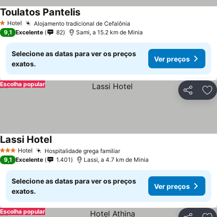
Toulatos Pantelis
Ver preços
Hotel
Alojamento tradicional de Cefalônia
Ver preços
1 Estrelas
9,1
Excelente
82
Sami, a 15.2 km de Minia
Selecione as datas para ver os preços
Ver preços
exatos.
Escolha popular
Partilhar
Ad
Lassi Hotel
Ver preços
Hotel
Hospitalidade grega familiar
Ver preços
3 Estrelas
9,1
Excelente
1.401
Lassi, a 4.7 km de Minia
Selecione as datas para ver os preços
Ver preços
exatos.
Escolha popular