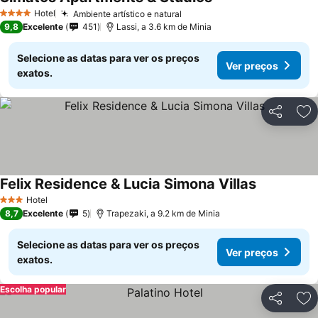
Ver preços
Hotel
Ambiente artístico e natural
Ver preços
4 Estrelas
9,8
Excelente
451
Lassi, a 3.6 km de Minia
Selecione as datas para ver os preços
Ver preços
exatos.
Partilhar
Ad
Felix Residence & Lucia Simona Villas
Ver preços
Hotel
3 Estrelas
8,7
Excelente
5
Trapezaki, a 9.2 km de Minia
Selecione as datas para ver os preços
Ver preços
exatos.
Escolha popular
Partilhar
Ad