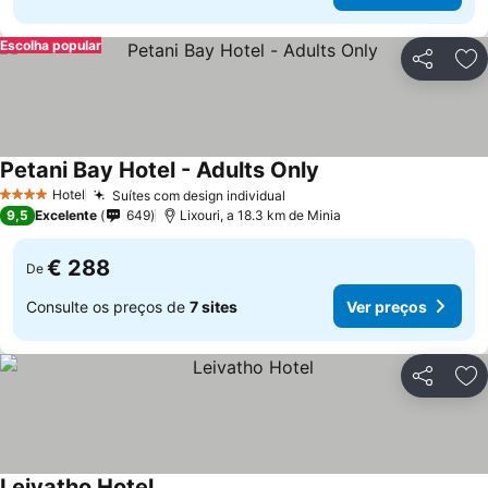
Escolha popular
Partilhar
Ad
Petani Bay Hotel - Adults Only
Ver preços
Hotel
Suítes com design individual
Ver preços
4 Estrelas
9,5
Excelente
649
Lixouri, a 18.3 km de Minia
€ 288
De
Consulte os preços de
7 sites
Ver preços
Partilhar
Ad
Leivatho Hotel