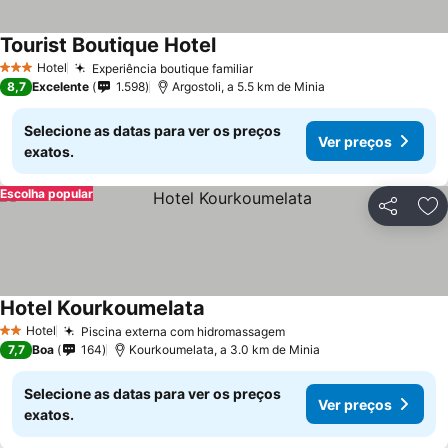
Tourist Boutique Hotel
Ver preços
Hotel
Experiência boutique familiar
Ver preços
3 Estrelas
8,7
Excelente
1.598
Argostoli, a 5.5 km de Minia
Selecione as datas para ver os preços
Ver preços
exatos.
Escolha popular
Partilhar
Ad
Hotel Kourkoumelata
Ver preços
Hotel
Piscina externa com hidromassagem
Ver preços
2 Estrelas
7,7
Boa
164
Kourkoumelata, a 3.0 km de Minia
Selecione as datas para ver os preços
Ver preços
exatos.