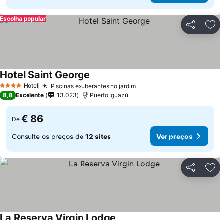
Escolha popular
Partilhar
Ad
Hotel Saint George
Hotel
Piscinas exuberantes no jardim
4 Estrelas
8,8
Excelente
13.023
Puerto Iguazú
€ 86
De
Consulte os preços de
12 sites
Ver preços
Partilhar
Ad
La Reserva Virgin Lodge