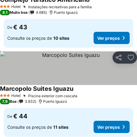
Hotel
Instalações recreativas para a família
3 Estrelas
8,1
Muito boa
4.685
Puerto Iguazú
€ 43
De
Consulte os preços de
10 sites
Ver preços
Partilhar
Ad
Marcopolo Suites Iguazu
Hotel
Piscina exterior com cascata
3 Estrelas
7,9
Boa
3.832
Puerto Iguazú
€ 44
De
Consulte os preços de
11 sites
Ver preços