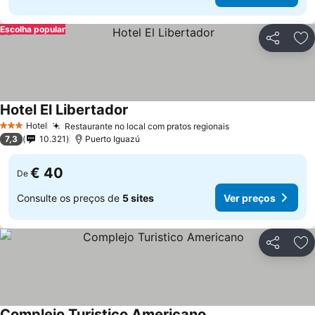
Escolha popular
Partilhar
Ad
Hotel El Libertador
Hotel
Restaurante no local com pratos regionais
3 Estrelas
7,3
10.321
Puerto Iguazú
€ 40
De
Consulte os preços de
5 sites
Ver preços
Partilhar
Ad
Complejo Turistico Americano