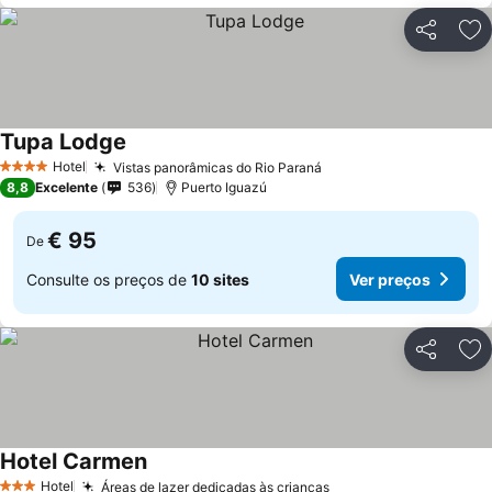
Partilhar
Ad
Tupa Lodge
Hotel
Vistas panorâmicas do Rio Paraná
4 Estrelas
8,8
Excelente
536
Puerto Iguazú
€ 95
De
Consulte os preços de
10 sites
Ver preços
Partilhar
Ad
Hotel Carmen
Hotel
Áreas de lazer dedicadas às crianças