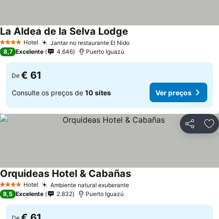
La Aldea de la Selva Lodge
Hotel
Jantar no restaurante El Nido
4 Estrelas
8,7
Excelente
4.646
Puerto Iguazú
€ 61
De
Consulte os preços de
10 sites
Ver preços
Partilhar
Ad
Orquideas Hotel & Cabañas
Hotel
Ambiente natural exuberante
4 Estrelas
8,5
Excelente
2.832
Puerto Iguazú
€ 61
De