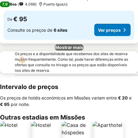
3 Estrelas
7,9
Boa
4.066
Puerto Iguazú
€ 95
De
Consulte os preços de
6 sites
Ver preços
Mostrar mais
Os preços e a disponibilidade que recebemos dos sites de reserva
mudam frequentemente. Como tal, pode haver diferenças entre as
ofertas que consulta no trivago e os preços que estão disponíveis
nos sites de reserva.
Intervalo de preços
Os preços de hotéis económicos em Missões variam entre
‎€ 20
e
‎€ 95
por noite.
Outras estadias em Missões