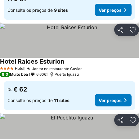
Consulte os preços de
9 sites
Ver preços
Partilhar
Ad
Hotel Raices Esturion
Hotel
Jantar no restaurante Caviar
4 Estrelas
8,0
Muito boa
6.606
Puerto Iguazú
€ 62
De
Consulte os preços de
11 sites
Ver preços
Partilhar
Ad