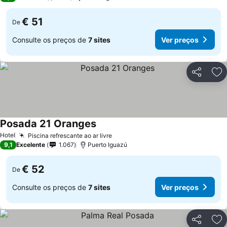
€ 51
De
Consulte os preços de
7 sites
Ver preços
Partilhar
Ad
Posada 21 Oranges
Hotel
Piscina refrescante ao ar livre
9,1
Excelente
1.067
Puerto Iguazú
€ 52
De
Consulte os preços de
7 sites
Ver preços
Partilhar
Ad