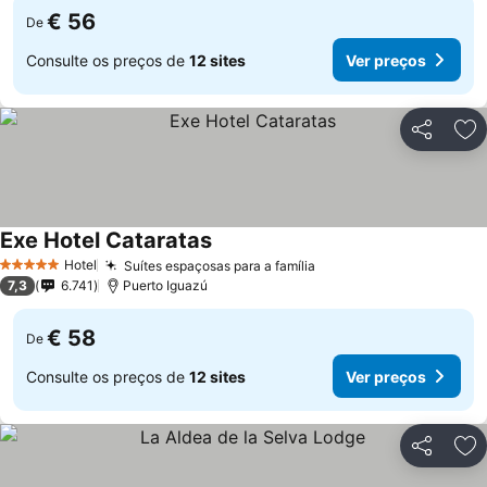
€ 56
De
Consulte os preços de
12 sites
Ver preços
Partilhar
Ad
Exe Hotel Cataratas
Hotel
Suítes espaçosas para a família
5 Estrelas
7,3
6.741
Puerto Iguazú
€ 58
De
Consulte os preços de
12 sites
Ver preços
Partilhar
Ad