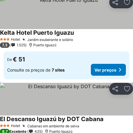
Partilhar
Ad
Kelta Hotel Puerto Iguazu
Hotel
Jardim exuberante e solário
3 Estrelas
7,3
1.525
Puerto Iguazú
€ 51
De
Consulte os preços de
7 sites
Ver preços
Partilhar
Ad
El Descanso Iguazú by DOT Cabana
Hotel
Cabanas em ambiente de selva
3 Estrelas
8,7
Excelente
435
Puerto Iguazú