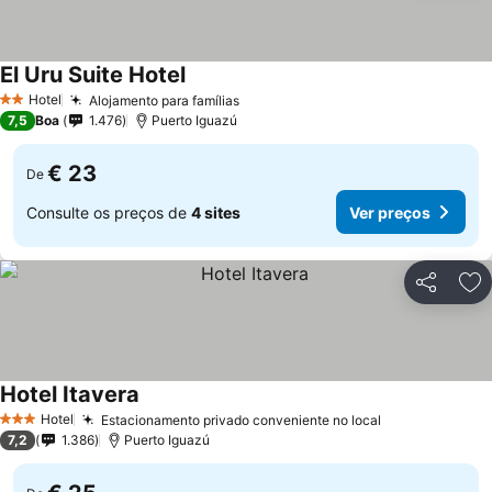
El Uru Suite Hotel
Hotel
Alojamento para famílias
2 Estrelas
7,5
Boa
1.476
Puerto Iguazú
€ 23
De
Consulte os preços de
4 sites
Ver preços
Partilhar
Ad
Hotel Itavera
Hotel
Estacionamento privado conveniente no local
3 Estrelas
7,2
1.386
Puerto Iguazú