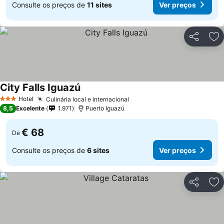
Consulte os preços de
11 sites
Ver preços
Partilhar
Ad
City Falls Iguazú
Hotel
Culinária local e internacional
3 Estrelas
8,5
Excelente
1.971
Puerto Iguazú
€ 68
De
Consulte os preços de
6 sites
Ver preços
Partilhar
Ad