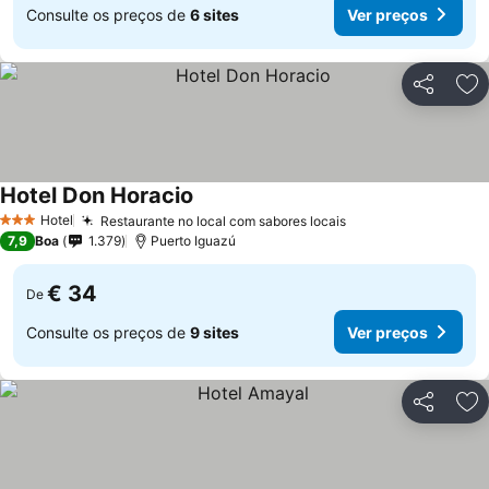
Consulte os preços de
6 sites
Ver preços
Partilhar
Ad
Hotel Don Horacio
Hotel
Restaurante no local com sabores locais
3 Estrelas
7,9
Boa
1.379
Puerto Iguazú
€ 34
De
Consulte os preços de
9 sites
Ver preços
Partilhar
Ad