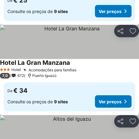
€ 25
De
Consulte os preços de
9 sites
Ver preços
Partilhar
Ad
Hotel La Gran Manzana
Hotel
Acomodações para famílias
3 Estrelas
7,0
672
Puerto Iguazú
€ 34
De
Consulte os preços de
9 sites
Ver preços
Partilhar
Ad