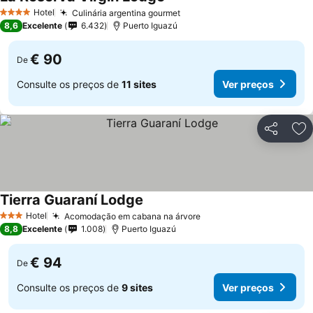
Hotel
Culinária argentina gourmet
4 Estrelas
8,6
Excelente
6.432
Puerto Iguazú
€ 90
De
Consulte os preços de
11 sites
Ver preços
Partilhar
Ad
Tierra Guaraní Lodge
Hotel
Acomodação em cabana na árvore
3 Estrelas
8,8
Excelente
1.008
Puerto Iguazú
€ 94
De
Consulte os preços de
9 sites
Ver preços