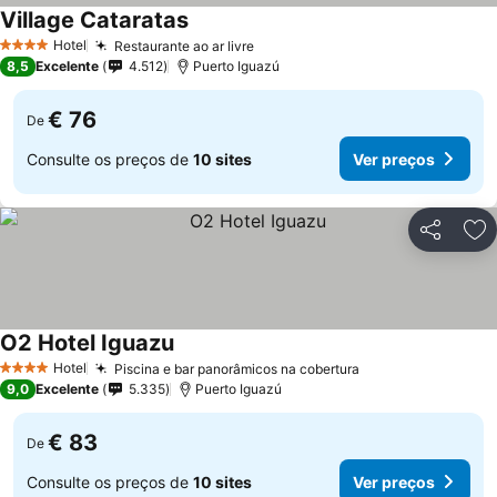
Village Cataratas
Hotel
Restaurante ao ar livre
4 Estrelas
8,5
Excelente
4.512
Puerto Iguazú
€ 76
De
Consulte os preços de
10 sites
Ver preços
Partilhar
Ad
O2 Hotel Iguazu
Hotel
Piscina e bar panorâmicos na cobertura
4 Estrelas
9,0
Excelente
5.335
Puerto Iguazú
€ 83
De
Consulte os preços de
10 sites
Ver preços