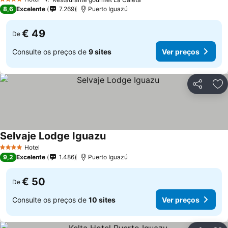
4 Estrelas
8,6
Excelente
7.269
Puerto Iguazú
€ 49
De
Consulte os preços de
9 sites
Ver preços
Partilhar
Ad
Selvaje Lodge Iguazu
Hotel
4 Estrelas
9,2
Excelente
1.486
Puerto Iguazú
€ 50
De
Consulte os preços de
10 sites
Ver preços