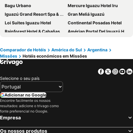
Bagu Urbano
Mercure Iguazu Hotel Iru
Iguazú Grand Resort Spa & Casino
Gran Meliá Iguazú
Loi Suites Iguazu Hotel
Continental Posadas Hotel
Rainforest Hotel & Cabañas
Amérian Portal Del Iguazú Hotel
Hotel Saint George
Falls Iguazú Hotel & Spa
Hotel El Libertador
Grand Crucero Hotel
Comparador de Hotéis
América do Sul
Argentina
Missões
Hotéis económicos em Missões
Selvaje Lodge Iguazu
Pirayu Hotel & Resort
Marcopolo Suites Iguazu
Hotel Raices Esturion
Facebook
Twitter
Insta
Yo
O2 Hotel Iguazu
La Aldea de la Selva Lodge
Selecione o seu país
Village Cataratas
Complejo Turistico Americano
Hotel Itavera
La Reserva Virgin Lodge
Adicionar no Google
Julio Cesar Hotel
Maitei Posadas Hotel & Resort
Encontre facilmente os nossos
resultados: adicione o trivago como
Hotel Guaminí Misión
El Leñador
fonte preferencial no Google.
Empresa
Hotel Tropical Iguazu
Hotel Boutique Genova
Hotel Jardin De Iguazu
Hotel Canciller
Os nossos produtos