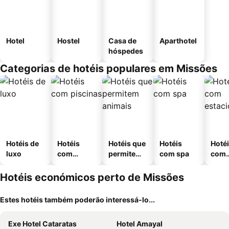
Hotel
Hostel
Casa de
Aparthotel
hóspedes
Categorias de hotéis populares em Missões
Hotéis de
Hotéis
Hotéis que
Hotéis
Hoté
luxo
com
permitem
com spa
com
piscinas
animais
esta
ment
Hotéis económicos perto de Missões
Estes hotéis também poderão interessá-lo...
Exe Hotel Cataratas
Hotel Amayal