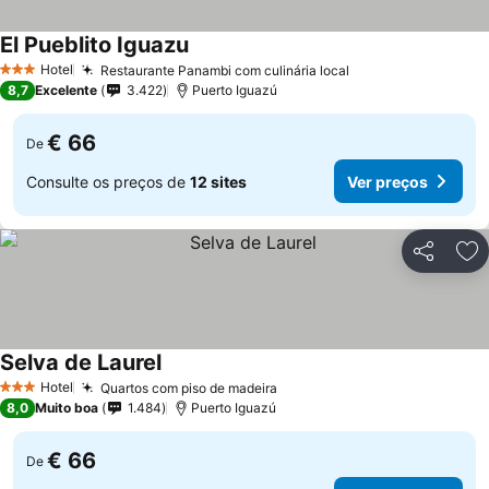
El Pueblito Iguazu
Hotel
Restaurante Panambi com culinária local
3 Estrelas
8,7
Excelente
3.422
Puerto Iguazú
€ 66
De
Consulte os preços de
12 sites
Ver preços
Partilhar
Ad
Selva de Laurel
Hotel
Quartos com piso de madeira
3 Estrelas
8,0
Muito boa
1.484
Puerto Iguazú
€ 66
De