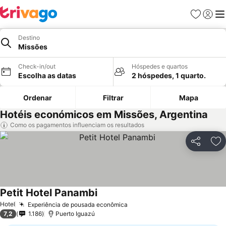
Favoritos
Iniciar
Me
Destino
Missões
Check-in/out
Hóspedes e quartos
Escolha as datas
2 hóspedes, 1 quarto.
Ordenar
Filtrar
Mapa
Hotéis económicos em Missões, Argentina
Como os pagamentos influenciam os resultados
Partilhar
Ad
Petit Hotel Panambi
Hotel
Experiência de pousada econômica
7,2
1.186
Puerto Iguazú