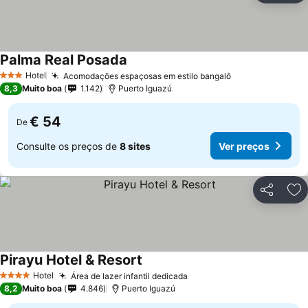
Palma Real Posada
Hotel
Acomodações espaçosas em estilo bangalô
3 Estrelas
8,3
Muito boa
1.142
Puerto Iguazú
€ 54
De
Consulte os preços de
8 sites
Ver preços
Partilhar
Ad
Pirayu Hotel & Resort
Hotel
Área de lazer infantil dedicada
4 Estrelas
8,2
Muito boa
4.846
Puerto Iguazú