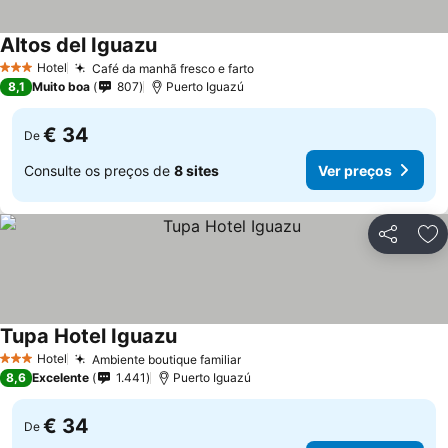
Altos del Iguazu
Hotel
Café da manhã fresco e farto
3 Estrelas
8,1
Muito boa
807
Puerto Iguazú
€ 34
De
Consulte os preços de
8 sites
Ver preços
Partilhar
Ad
Tupa Hotel Iguazu
Hotel
Ambiente boutique familiar
3 Estrelas
8,6
Excelente
1.441
Puerto Iguazú
€ 34
De