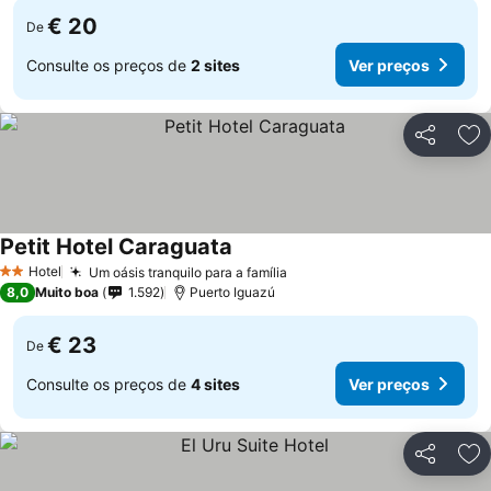
€ 20
De
Consulte os preços de
2 sites
Ver preços
Partilhar
Ad
Petit Hotel Caraguata
Hotel
Um oásis tranquilo para a família
2 Estrelas
8,0
Muito boa
1.592
Puerto Iguazú
€ 23
De
Consulte os preços de
4 sites
Ver preços
Partilhar
Ad