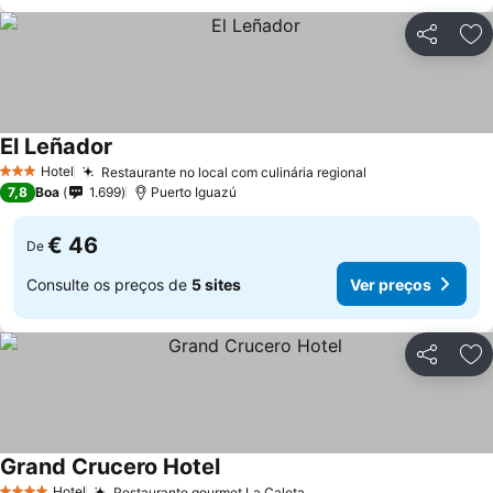
Partilhar
Ad
El Leñador
Hotel
Restaurante no local com culinária regional
3 Estrelas
7,8
Boa
1.699
Puerto Iguazú
€ 46
De
Consulte os preços de
5 sites
Ver preços
Partilhar
Ad
Grand Crucero Hotel
Hotel
Restaurante gourmet La Caleta