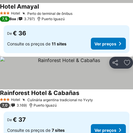
Hotel Amayal
Hotel
Perto do terminal de ônibus
3 Estrelas
7,5
Boa
3.797
Puerto Iguazú
€ 36
De
Consulte os preços de
11 sites
Ver preços
Partilhar
Ad
Rainforest Hotel & Cabañas
Hotel
Culinária argentina tradicional no Yvyty
3 Estrelas
7,0
3.169
Puerto Iguazú
€ 37
De
Consulte os preços de
7 sites
Ver preços