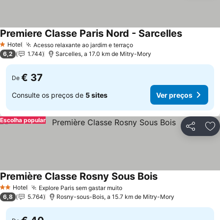
Premiere Classe Paris Nord - Sarcelles
Hotel
Acesso relaxante ao jardim e terraço
1 Estrelas
6,2
1.744
Sarcelles, a 17.0 km de Mitry-Mory
€ 37
De
Consulte os preços de
5 sites
Ver preços
Escolha popular
Partilhar
Ad
Première Classe Rosny Sous Bois
Hotel
Explore Paris sem gastar muito
2 Estrelas
6,8
5.764
Rosny-sous-Bois, a 15.7 km de Mitry-Mory