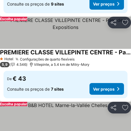
Consulte os preços de
9 sites
Ver preços
Escolha popular
Partilhar
Ad
PREMIERE CLASSE VILLEPINTE CENTRE - Parc des Expositions
Hotel
Configurações de quarto flexíveis
1 Estrelas
5,9
4.546
Villepinte, a 5.4 km de Mitry-Mory
€ 43
De
Consulte os preços de
7 sites
Ver preços
Escolha popular
Partilhar
Ad