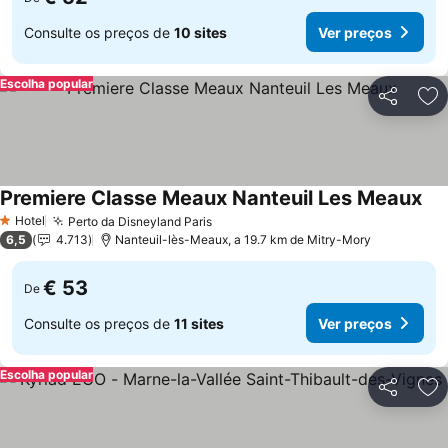
Consulte os preços de
10 sites
Ver preços
Escolha popular
Partilhar
Ad
Premiere Classe Meaux Nanteuil Les Meaux
Hotel
Perto da Disneyland Paris
1 Estrelas
6,5
4.713
Nanteuil-lès-Meaux, a 19.7 km de Mitry-Mory
€ 53
De
Consulte os preços de
11 sites
Ver preços
Escolha popular
Partilhar
Ad