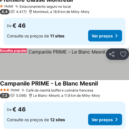
Hotel
Estacionamento seguro no local
1 Estrelas
6,4
4.417
Montreuil, a 18.8 km de Mitry-Mory
€ 46
De
Consulte os preços de
11 sites
Ver preços
Escolha popular
Partilhar
Ad
Campanile PRIME - Le Blanc Mesnil
Hotel
Café da manhã buffet e culinária francesa
3 Estrelas
7,3
5.066
Le Blanc-Mesnil, a 11.8 km de Mitry-Mory
€ 46
De
Consulte os preços de
12 sites
Ver preços