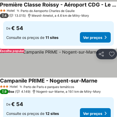
Première Classe Roissy - Aéroport CDG - Le Mesnil-Amelot
Hotel
Perto do Aeroporto Charles de Gaulle
2 Estrelas
7,4
13.015
Mesnil-Amelot, a 4.6 km de Mitry-Mory
€ 54
De
Consulte os preços de
11 sites
Ver preços
Escolha popular
Partilhar
Ad
Campanile PRIME - Nogent-sur-Marne
Hotel
Perto de Paris e parques temáticos
3 Estrelas
7,9
Boa
4.149
Nogent-sur-Marne, a 19.1 km de Mitry-Mory
€ 54
De
Consulte os preços de
12 sites
Ver preços