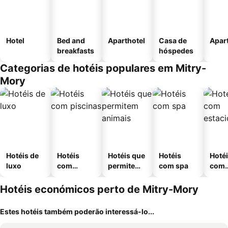
Hotel
Bed and
Aparthotel
Casa de
Apar
breakfasts
hóspedes
Categorias de hotéis populares em Mitry-
Mory
Hotéis de
Hotéis
Hotéis que
Hotéis
Hoté
luxo
com
permitem
com spa
com
piscinas
animais
esta
ment
Hotéis económicos perto de Mitry-Mory
Estes hotéis também poderão interessá-lo...