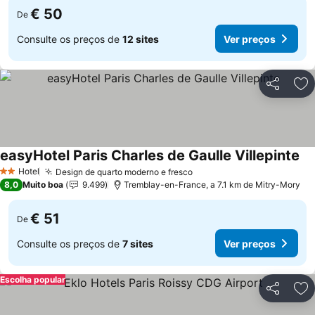
€ 50
De
Consulte os preços de
12 sites
Ver preços
Partilhar
Ad
easyHotel Paris Charles de Gaulle Villepinte
Hotel
Design de quarto moderno e fresco
2 Estrelas
8,0
Muito boa
9.499
Tremblay-en-France, a 7.1 km de Mitry-Mory
€ 51
De
Consulte os preços de
7 sites
Ver preços
Escolha popular
Partilhar
Ad