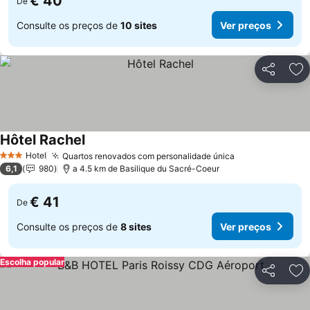
€ 40
De
Consulte os preços de
10 sites
Ver preços
Partilhar
Ad
Hôtel Rachel
Hotel
Quartos renovados com personalidade única
3 Estrelas
6,1
980
a 4.5 km de Basilique du Sacré-Coeur
€ 41
De
Consulte os preços de
8 sites
Ver preços
Escolha popular
Partilhar
Ad