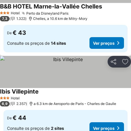
B&B HOTEL Marne-la-Vallée Chelles
Hotel
Perto da Disneyland Paris
3 Estrelas
7,3
1.322
Chelles, a 10.6 km de Mitry-Mory
€ 43
De
Consulte os preços de
14 sites
Ver preços
Partilhar
Ad
Ibis Villepinte
Hotel
3 Estrelas
6,9
2.357
a 6.3 km de Aeroporto de Paris - Charles de Gaulle
€ 44
De
Consulte os preços de
2 sites
Ver preços