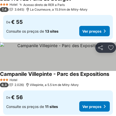
Hotel
Acesso direto de RER a Paris
3 Estrelas
7,4
3.645
La Courneuve, a 15.9 km de Mitry-Mory
€ 55
De
Consulte os preços de
13 sites
Ver preços
Partilhar
Ad
Campanile Villepinte - Parc des Expositions
Hotel
3 Estrelas
6,3
2.026
Villepinte, a 5.5 km de Mitry-Mory
€ 56
De
Consulte os preços de
11 sites
Ver preços