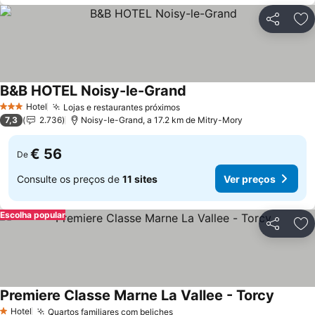
Partilhar
Ad
B&B HOTEL Noisy-le-Grand
Hotel
Lojas e restaurantes próximos
3 Estrelas
7,3
2.736
Noisy-le-Grand, a 17.2 km de Mitry-Mory
€ 56
De
Consulte os preços de
11 sites
Ver preços
Escolha popular
Partilhar
Ad
Premiere Classe Marne La Vallee - Torcy
Hotel
Quartos familiares com beliches