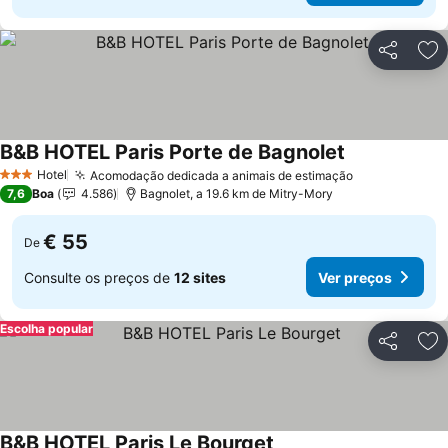
Partilhar
Ad
B&B HOTEL Paris Porte de Bagnolet
Hotel
Acomodação dedicada a animais de estimação
3 Estrelas
7,6
Boa
4.586
Bagnolet, a 19.6 km de Mitry-Mory
€ 55
De
Consulte os preços de
12 sites
Ver preços
Escolha popular
Partilhar
Ad
B&B HOTEL Paris Le Bourget