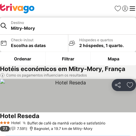
Favoritos
Iniciar
Me
Destino
Mitry-Mory
Check-in/out
Hóspedes e quartos
Escolha as datas
2 hóspedes, 1 quarto.
Ordenar
Filtrar
Mapa
Hotéis económicos em Mitry-Mory, França
Como os pagamentos influenciam os resultados
Partilhar
Ad
Hotel Reseda
Hotel
Buffet de café da manhã variado e satisfatório
3 Estrelas
7,1
7.591
Bagnolet, a 19.7 km de Mitry-Mory