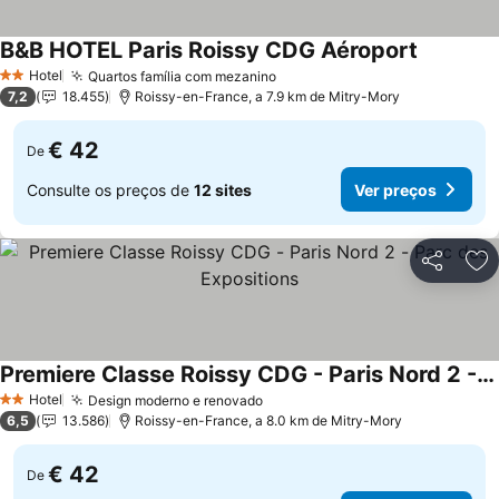
B&B HOTEL Paris Roissy CDG Aéroport
Hotel
Quartos família com mezanino
2 Estrelas
7,2
18.455
Roissy-en-France, a 7.9 km de Mitry-Mory
€ 42
De
Consulte os preços de
12 sites
Ver preços
Partilhar
Ad
Premiere Classe Roissy CDG - Paris Nord 2 - Parc des Expositions
Hotel
Design moderno e renovado
2 Estrelas
6,5
13.586
Roissy-en-France, a 8.0 km de Mitry-Mory
€ 42
De