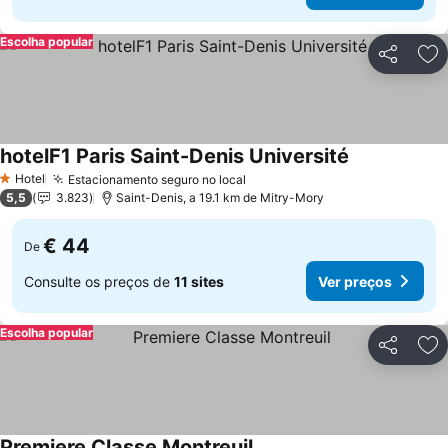
Escolha popular
Partilhar
Ad
hotelF1 Paris Saint-Denis Université
Hotel
Estacionamento seguro no local
1 Estrelas
5,5
3.823
Saint-Denis, a 19.1 km de Mitry-Mory
€ 44
De
Consulte os preços de
11 sites
Ver preços
Escolha popular
Partilhar
Ad
Premiere Classe Montreuil