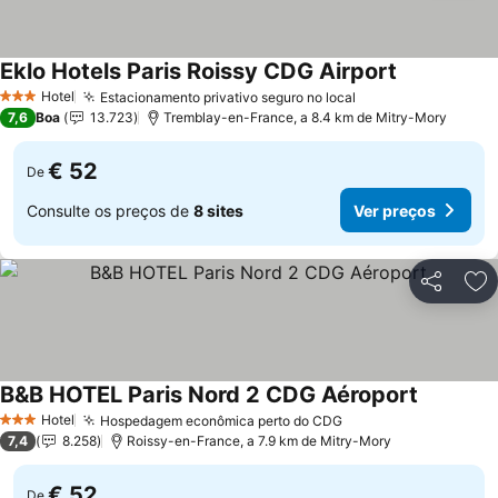
Eklo Hotels Paris Roissy CDG Airport
Hotel
Estacionamento privativo seguro no local
3 Estrelas
7,6
Boa
13.723
Tremblay-en-France, a 8.4 km de Mitry-Mory
€ 52
De
Consulte os preços de
8 sites
Ver preços
Partilhar
Ad
B&B HOTEL Paris Nord 2 CDG Aéroport
Hotel
Hospedagem econômica perto do CDG
3 Estrelas
7,4
8.258
Roissy-en-France, a 7.9 km de Mitry-Mory
€ 52
De