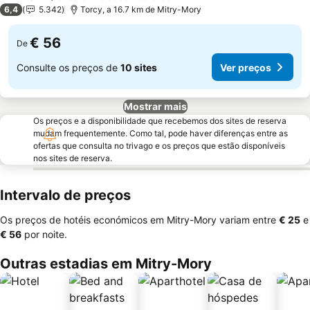
1 Estrelas
6,4
5.342
Torcy, a 16.7 km de Mitry-Mory
€ 56
De
Consulte os preços de
10 sites
Ver preços
Mostrar mais
Os preços e a disponibilidade que recebemos dos sites de reserva
mudam frequentemente. Como tal, pode haver diferenças entre as
ofertas que consulta no trivago e os preços que estão disponíveis
nos sites de reserva.
Intervalo de preços
Os preços de hotéis económicos em Mitry-Mory variam entre
‎€ 25
e
‎€ 56
por noite.
Outras estadias em Mitry-Mory