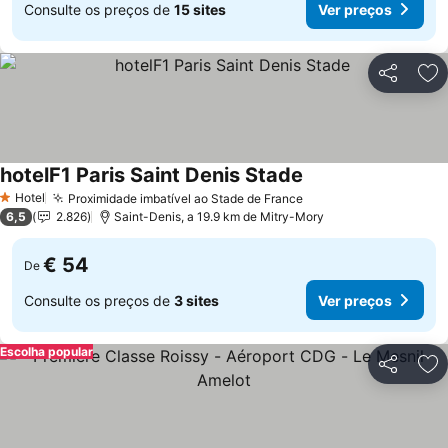
Consulte os preços de
15 sites
Ver preços
Partilhar
Ad
hotelF1 Paris Saint Denis Stade
Hotel
Proximidade imbatível ao Stade de France
1 Estrelas
6,5
2.826
Saint-Denis, a 19.9 km de Mitry-Mory
€ 54
De
Consulte os preços de
3 sites
Ver preços
Escolha popular
Partilhar
Ad