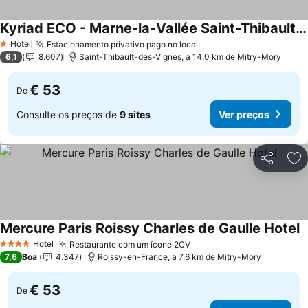
Kyriad ECO - Marne-la-Vallée Saint-Thibault-des-Vignes
Hotel
Estacionamento privativo pago no local
1 Estrelas
6,1
8.607
Saint-Thibault-des-Vignes, a 14.0 km de Mitry-Mory
€ 53
De
Consulte os preços de
9 sites
Ver preços
Partilhar
Ad
Mercure Paris Roissy Charles de Gaulle Hotel
Hotel
Restaurante com um ícone 2CV
4 Estrelas
7,6
Boa
4.347
Roissy-en-France, a 7.6 km de Mitry-Mory
€ 53
De