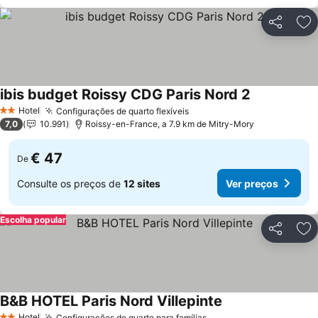
Partilhar
Ad
ibis budget Roissy CDG Paris Nord 2
Hotel
Configurações de quarto flexíveis
2 Estrelas
7,0
10.991
Roissy-en-France, a 7.9 km de Mitry-Mory
€ 47
De
Consulte os preços de
12 sites
Ver preços
Escolha popular
Partilhar
Ad
B&B HOTEL Paris Nord Villepinte
Hotel
Configurações de quarto para famílias