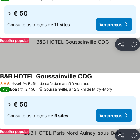
€ 50
De
Consulte os preços de
11 sites
Ver preços
Escolha popular
Partilhar
Ad
B&B HOTEL Goussainville CDG
Hotel
Buffet de café da manhã à vontade
3 Estrelas
7,7
Boa
2.456
Goussainville, a 12.3 km de Mitry-Mory
€ 50
De
Consulte os preços de
9 sites
Ver preços
Escolha popular
Partilhar
Ad