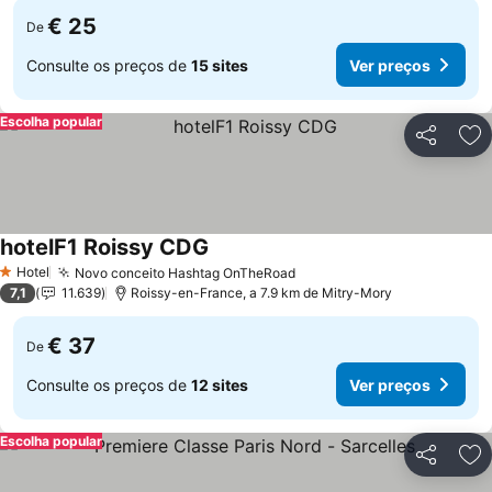
€ 25
De
Consulte os preços de
15 sites
Ver preços
Escolha popular
Partilhar
Ad
hotelF1 Roissy CDG
Hotel
Novo conceito Hashtag OnTheRoad
1 Estrelas
7,1
11.639
Roissy-en-France, a 7.9 km de Mitry-Mory
€ 37
De
Consulte os preços de
12 sites
Ver preços
Escolha popular
Partilhar
Ad