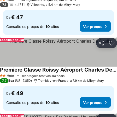
2 Estrelas
7,1
4.473
Villepinte, a 5.4 km de Mitry-Mory
€ 47
De
Consulte os preços de
10 sites
Ver preços
Escolha popular
Partilhar
Ad
Premiere Classe Roissy Aéroport Charles De Gaulle
Hotel
Decorações festivas sazonais
2 Estrelas
7,7
Boa
17.850
Tremblay-en-France, a 7.9 km de Mitry-Mory
€ 49
De
Consulte os preços de
10 sites
Ver preços
Escolha popular