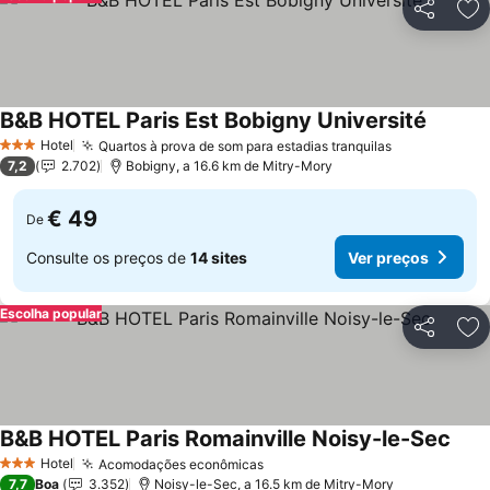
Partilhar
Ad
B&B HOTEL Paris Est Bobigny Université
Hotel
Quartos à prova de som para estadias tranquilas
3 Estrelas
7,2
2.702
Bobigny, a 16.6 km de Mitry-Mory
€ 49
De
Consulte os preços de
14 sites
Ver preços
Escolha popular
Partilhar
Ad
B&B HOTEL Paris Romainville Noisy-le-Sec
Hotel
Acomodações econômicas
3 Estrelas
7,7
Boa
3.352
Noisy-le-Sec, a 16.5 km de Mitry-Mory