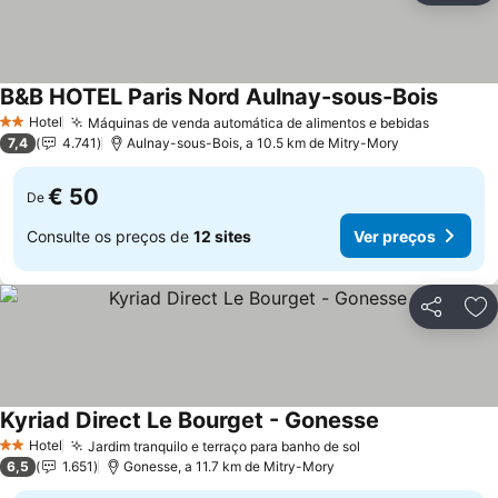
B&B HOTEL Paris Nord Aulnay-sous-Bois
Hotel
Máquinas de venda automática de alimentos e bebidas
2 Estrelas
7,4
4.741
Aulnay-sous-Bois, a 10.5 km de Mitry-Mory
€ 50
De
Consulte os preços de
12 sites
Ver preços
Partilhar
Ad
Kyriad Direct Le Bourget - Gonesse
Hotel
Jardim tranquilo e terraço para banho de sol
2 Estrelas
6,5
1.651
Gonesse, a 11.7 km de Mitry-Mory