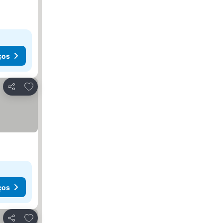
ços
Adicionar aos favoritos
Partilhar
ços
Adicionar aos favoritos
Partilhar