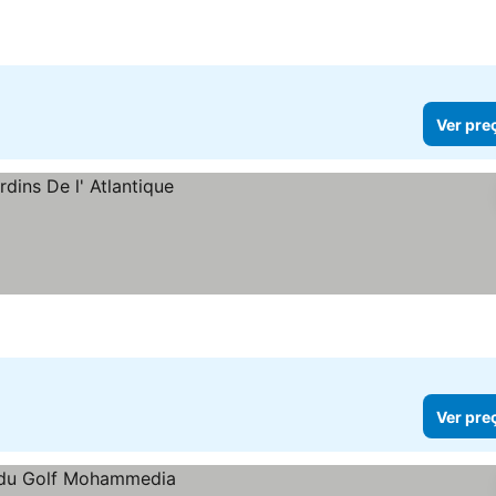
Ver pre
Ver pre