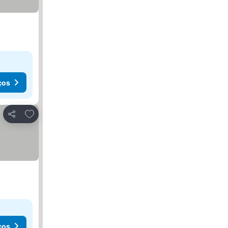
ços
Adicionar aos favoritos
Partilhar
ços