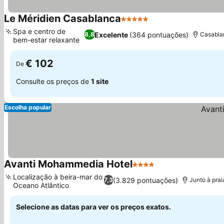
Le Méridien Casablanca
5 Estrelas
Spa e centro de
Excelente
(364 pontuações)
8,8
Casabla
bem-estar relaxante
€ 102
De
Consulte os preços de
1 site
Escolha popular
Avanti Mohammedia Hotel
4 Estrelas
Localização à beira-mar do
(3.829 pontuações)
7,3
Junto à prai
Oceano Atlântico
Selecione as datas para ver os preços exatos.