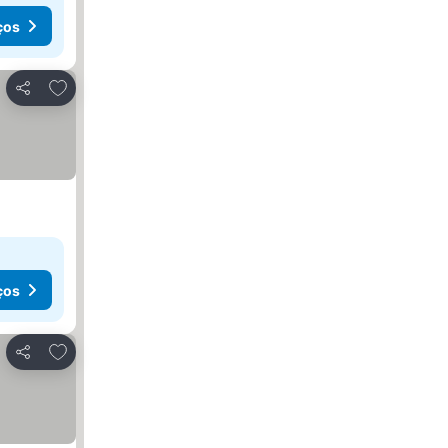
ços
Adicionar aos favoritos
Partilhar
ços
Adicionar aos favoritos
Partilhar