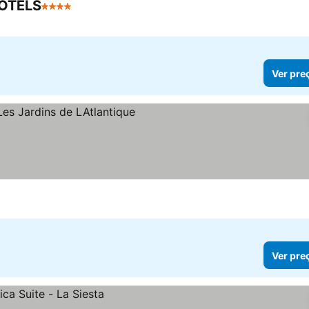
HOTELS
4 Estrelas
Ver pre
Ver pre