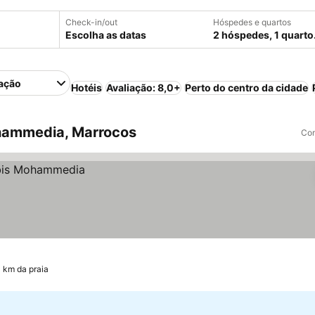
Check-in/out
Hóspedes e quartos
Escolha as datas
2 hóspedes, 1 quarto
ação
Hotéis
Avaliação: 8,0+
Perto do centro da cidade
hammedia, Marrocos
Com
4 km da praia