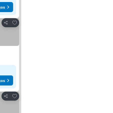
ços
Adicionar aos favoritos
Partilhar
ços
Adicionar aos favoritos
Partilhar