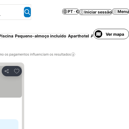
PT · €
Menu
Iniciar sessão
.
Ver mapa
Piscina
Pequeno-almoço incluído
Aparthotel
Ar condicionado
P
o os pagamentos influenciam os resultados
Adicionar aos favoritos
Partilhar