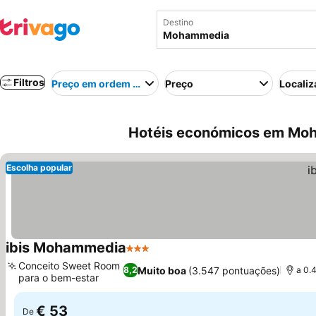
Destino
Filtros
Preço em ordem crescente
Preço
Localiz
Hotéis económicos em Mo
Escolha popular
ibis Mohammedia
3 Estrelas
Conceito Sweet Room
Muito boa
(3.547 pontuações)
8,2
a 0.
para o bem-estar
€ 53
De