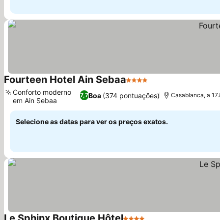
Fourteen Hotel Ain Sebaa
4 Estrelas
Conforto moderno
Boa
(374 pontuações)
7,7
Casablanca, a 1
em Ain Sebaa
Selecione as datas para ver os preços exatos.
Le Sphinx Boutique Hôtel