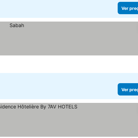
Ver pre
Ver pre