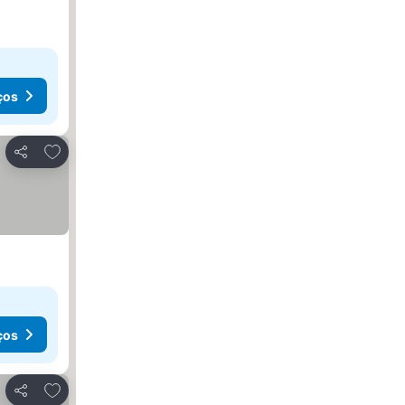
ços
Adicionar aos favoritos
Partilhar
ços
Adicionar aos favoritos
Partilhar