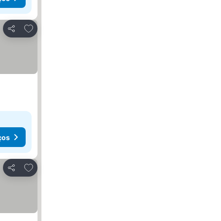
Adicionar aos favoritos
Partilhar
ços
Adicionar aos favoritos
Partilhar