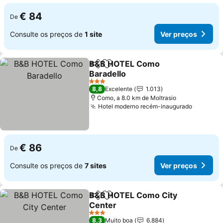
€ 84
De
Consulte os preços de
1 site
Ver preços
B&B HOTEL Como
Partilhar
Adicionar aos favoritos
Baradello
Ver preços
3 Estrelas
8,8
Excelente
1.013
Como, a 8.0 km de Moltrasio
Hotel moderno recém-inaugurado
Ver pre
€ 86
De
Consulte os preços de
7 sites
Ver preços
B&B HOTEL Como City
Partilhar
Adicionar aos favoritos
Center
Ver preços
3 Estrelas
8,3
Muito boa
6.884