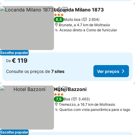
Locanda Milano 1873
Partilhar
Adicionar aos favoritos
Ver 
3 Estrelas
8,3
Muito boa
2.654
Brunate, a 4.7 km de Moltrasio
Acesso direto a Como de funicular
Ver pre
Escolha popular
€ 119
De
Consulte os preços de
7 sites
Ver preços
Hotel Bazzoni
Partilhar
Adicionar aos favoritos
Ver preços
3 Estrelas
7,5
Boa
3.463
Tremezzo, a 16.7 km de Moltrasio
Quartos com vista panorâmica para o lago
Ve
Escolha popular