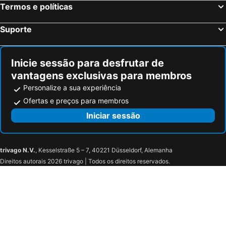
Termos e políticas
Hotel Il Canneto
Hotel Colibrì
Hotel Villa Flori
Nuvole Garden Hotel
Suporte
Villa San Fedele
Hotel Il Nibbio
Grand Hotel Campione
Grand Hotel Villa Serbelloni
Inicie sessão para desfrutar de
Hotel Centrale
B&B HOTEL Como Baradello
vantagens exclusivas para membros
Como Hills
Mamma Ciccia
Personalize a sua experiência
Park Hotel Abbadia
Colorado Hotel
Ofertas e preços para membros
Il Belvedere
Il Sereno Lago di Como
Iniciar sessão
Hotel Lago
Hotel Ristorante La Vignetta Cernobbio
Albergo Ristorante Giardino
Miralago Luxury Apartments
trivago N.V.
, Kesselstraße 5 – 7, 40221 Düsseldorf, Alemanha
Hotel Asnigo
Hotel San Marino
Direitos autorais 2026 trivago | Todos os direitos reservados.
BeB I PORTICI
Albergo Della Torre
Albergo Ponte Vecchio
Baita Carla
Hotel Paradiso Como
Capanna Cao
Hotel Bersagliere
Hotel Ristorante Vapore