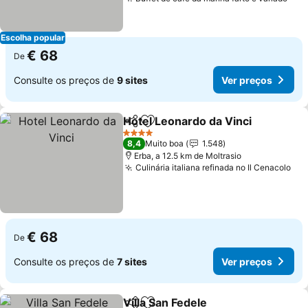
Ver
Escolha popular
€ 68
De
Consulte os preços de
9 sites
Ver preços
Hotel Leonardo da Vinci
Partilhar
Adicionar aos favoritos
Ve
4 Estrelas
8,4
Muito boa
1.548
Erba, a 12.5 km de Moltrasio
Culinária italiana refinada no Il Cenacolo
Ver
€ 68
De
Consulte os preços de
7 sites
Ver preços
Villa San Fedele