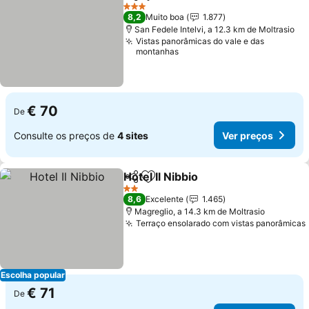
Partilhar
Adicionar aos favoritos
Ver preços
3 Estrelas
8,2
Muito boa
1.877
San Fedele Intelvi, a 12.3 km de Moltrasio
Vistas panorâmicas do vale e das
montanhas
€ 70
De
Consulte os preços de
4 sites
Ver preços
Hotel Il Nibbio
Partilhar
Adicionar aos favoritos
Ver preços
2 Estrelas
8,6
Excelente
1.465
Magreglio, a 14.3 km de Moltrasio
Terraço ensolarado com vistas panorâmicas
Escolha popular
€ 71
De