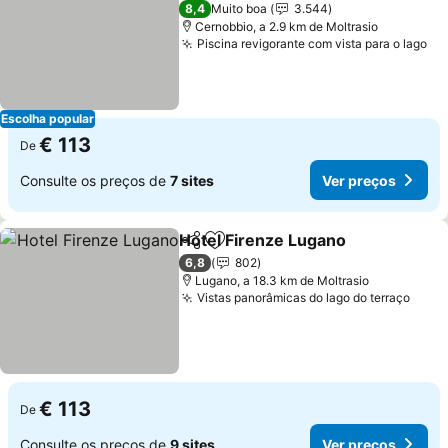
4 Estrelas
8,4
Muito boa
3.544
Cernobbio, a 2.9 km de Moltrasio
Piscina revigorante com vista para o lago
Ve
Escolha popular
€ 113
De
Consulte os preços de
7 sites
Ver preços
Hotel Firenze Lugano
Partilhar
Adicionar aos favoritos
Ver 
6,8
802
Lugano, a 18.3 km de Moltrasio
Vistas panorâmicas do lago do terraço
Ver 
€ 113
De
Consulte os preços de
9 sites
Ver preços