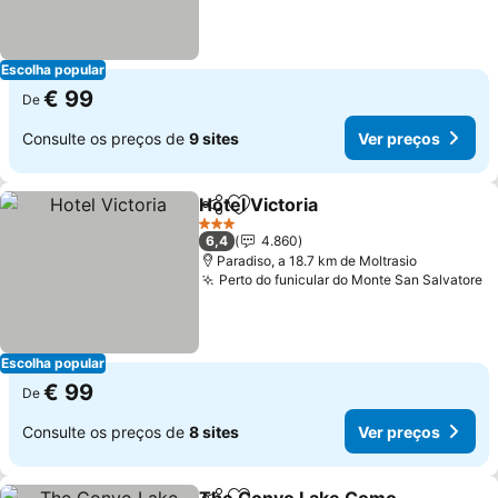
Escolha popular
€ 99
De
Consulte os preços de
9 sites
Ver preços
Hotel Victoria
Partilhar
Adicionar aos favoritos
Ver preços
3 Estrelas
6,4
4.860
Paradiso, a 18.7 km de Moltrasio
Perto do funicular do Monte San Salvatore
V
Escolha popular
€ 99
De
Consulte os preços de
8 sites
Ver preços