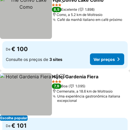
The Convo Lake Como
Partilhar
Adicionar aos favoritos
Ver
3 Estrelas
8,5
Excelente
1.898
Como, a 5.2 km de Moltrasio
Café da manhã italiano em café próximo
Ver
€ 100
De
Consulte os preços de
3 sites
Ver preços
Hotel Gardenia Fiera
Partilhar
Adicionar aos favoritos
Ver p
3 Estrelas
7,9
Boa
1.095
Cermenate, a 18.6 km de Moltrasio
Uma experiência gastronômica italiana
excepcional
Escolha popular
€ 101
De