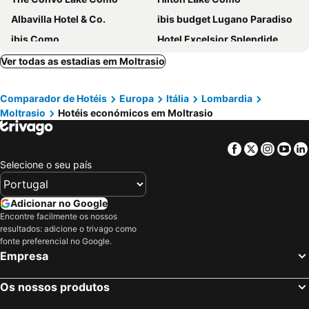
Albavilla Hotel & Co.
ibis budget Lugano Paradiso
ibis Como
Hotel Excelsior Splendide
Villa d'Este
Hotel Barchetta Excelsior
Ver todas as estadias em Moltrasio
B&B HOTEL Como Baradello
Hotel Metropole Suisse
Comparador de Hotéis
Europa
Itália
Lombardia
Hotel Rossovino Como
Hotel Bellagio
Moltrasio
Hotéis económicos em Moltrasio
Sheraton Lake Como Hotel
Albergo Firenze
Albergo Ristorante La Palma
Hotel Campione
Facebook
Twitter
Insta
Yo
Hotel Fioroni
Park Hotel Meublé
Selecione o seu país
Hotel Como
Just Hotel Lomazzo Fiera
Park Hotel Principe
Hotel Il Loggiato Dei Serviti
Adicionar no Google
Encontre facilmente os nossos
Hotel Il Perlo
Hotel Corte Santa Libera
resultados: adicione o trivago como
Grand Hotel Tremezzo
Hotel Leonardo da Vinci
fonte preferencial no Google.
Empresa
Hotel Delfino Lugano
Continental Parkhotel
Mandarin Oriental, Lago di Como
Hotel Borgovico
Os nossos produtos
Hotel La Peonía
Hotel Funicolare