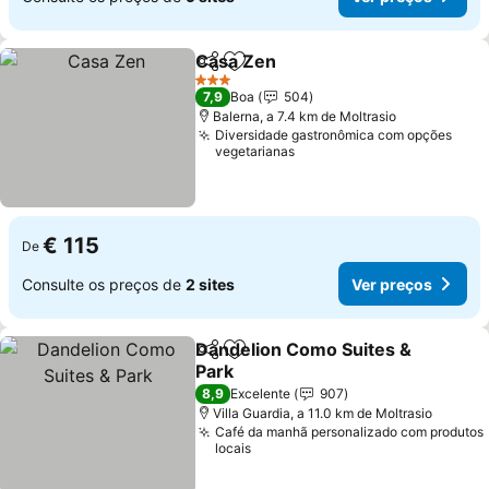
Casa Zen
Partilhar
Adicionar aos favoritos
Ver preços
3 Estrelas
7,9
Boa
504
Balerna, a 7.4 km de Moltrasio
Diversidade gastronômica com opções
vegetarianas
€ 115
De
Consulte os preços de
2 sites
Ver preços
Dandelion Como Suites &
Partilhar
Adicionar aos favoritos
Park
Ver preços
8,9
Excelente
907
Villa Guardia, a 11.0 km de Moltrasio
Café da manhã personalizado com produtos
locais