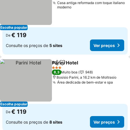
Casa antiga reformada com toque italiano
moderno
Escolha popular
€ 119
De
Consulte os preços de
5 sites
Ver preços
Parini Hotel
Partilhar
Adicionar aos favoritos
Ver preços
3 Estrelas
8,3
Muito boa
948
Bosisio Parini, a 16.2 km de Moltrasio
Área dedicada de bem-estar e spa
Ver pre
Escolha popular
€ 119
De
Consulte os preços de
8 sites
Ver preços