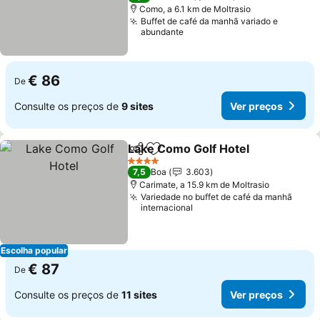
Como, a 6.1 km de Moltrasio
Buffet de café da manhã variado e
abundante
€ 86
De
Consulte os preços de
9 sites
Ver preços
Lake Como Golf Hotel
Partilhar
Adicionar aos favoritos
Ver 
4 Estrelas
7,5
Boa
3.603
Carimate, a 15.9 km de Moltrasio
Variedade no buffet de café da manhã
internacional
Escolha popular
€ 87
De
Consulte os preços de
11 sites
Ver preços