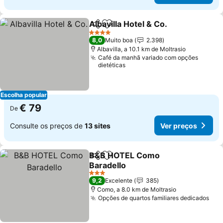
Albavilla Hotel & Co.
Partilhar
Adicionar aos favoritos
Ver p
4 Estrelas
8,0
Muito boa
2.398
Albavilla, a 10.1 km de Moltrasio
Café da manhã variado com opções
dietéticas
Escolha popular
€ 79
De
Consulte os preços de
13 sites
Ver preços
B&B HOTEL Como
Partilhar
Adicionar aos favoritos
Baradello
Ver preços
3 Estrelas
9,2
Excelente
385
Como, a 8.0 km de Moltrasio
Opções de quartos familiares dedicados
Ver