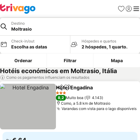
Favoritos
Iniciar
Me
Destino
Moltrasio
Check-in/out
Hóspedes e quartos
Escolha as datas
2 hóspedes, 1 quarto.
Ordenar
Filtrar
Mapa
Hotéis económicos em Moltrasio, Itália
Como os pagamentos influenciam os resultados
Hotel Engadina
Partilhar
Adicionar aos favoritos
Ver preços
3 Estrelas
8,2
Muito boa
4.143
Como, a 5.8 km de Moltrasio
Varandas com vista para o lago disponíveis
V