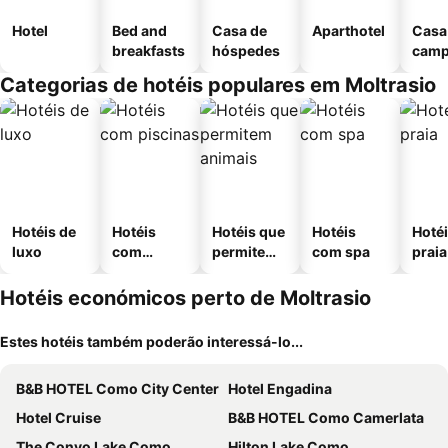
Hotel
Bed and
Casa de
Aparthotel
Casa
breakfasts
hóspedes
cam
Categorias de hotéis populares em Moltrasio
Hotéis de
Hotéis
Hotéis que
Hotéis
Hotéi
luxo
com
permitem
com spa
praia
piscinas
animais
Hotéis económicos perto de Moltrasio
Estes hotéis também poderão interessá-lo...
B&B HOTEL Como City Center
Hotel Engadina
Hotel Cruise
B&B HOTEL Como Camerlata
The Convo Lake Como
Hilton Lake Como