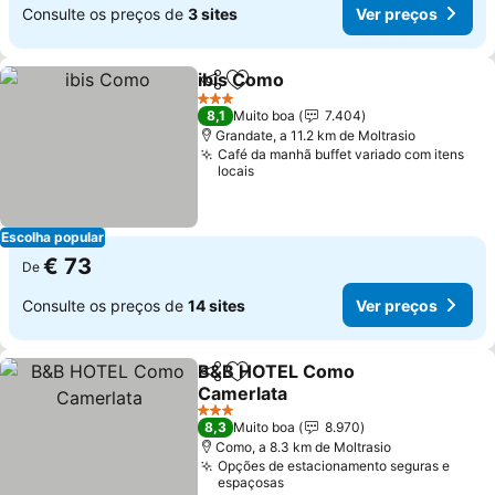
Consulte os preços de
3 sites
Ver preços
ibis Como
Partilhar
Adicionar aos favoritos
Ver preços
3 Estrelas
8,1
Muito boa
7.404
Grandate, a 11.2 km de Moltrasio
Café da manhã buffet variado com itens
locais
Escolha popular
€ 73
De
Consulte os preços de
14 sites
Ver preços
B&B HOTEL Como
Partilhar
Adicionar aos favoritos
Camerlata
Ver preços
3 Estrelas
8,3
Muito boa
8.970
Como, a 8.3 km de Moltrasio
Opções de estacionamento seguras e
espaçosas