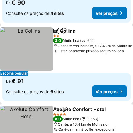
€ 90
De
Consulte os preços de
4 sites
Ver preços
La Collina
Partilhar
Adicionar aos favoritos
Ver preços
2 Estrelas
8,0
Muito boa
692
Casnate con Bernate, a 12.4 km de Moltrasio
Estacionamento privado seguro no local
Ver
Escolha popular
€ 91
De
Consulte os preços de
6 sites
Ver preços
Axolute Comfort Hotel
Partilhar
Adicionar aos favoritos
Ver
4 Estrelas
8,0
Muito boa
2.383
Cantu, a 13.4 km de Moltrasio
Café da manhã buffet excepcional
Ver pre