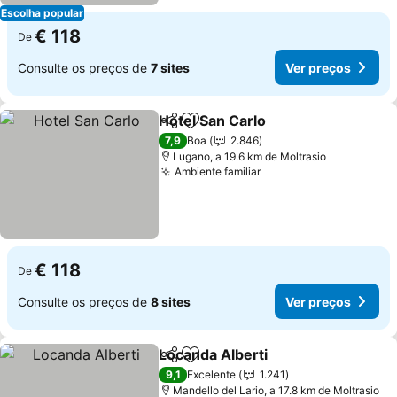
Escolha popular
€ 118
De
Consulte os preços de
7 sites
Ver preços
Hotel San Carlo
Partilhar
Adicionar aos favoritos
Ver preços
7,9
Boa
2.846
Lugano, a 19.6 km de Moltrasio
Ambiente familiar
Ver preços
€ 118
De
Consulte os preços de
8 sites
Ver preços
Locanda Alberti
Partilhar
Adicionar aos favoritos
Ver preços
9,1
Excelente
1.241
Mandello del Lario, a 17.8 km de Moltrasio