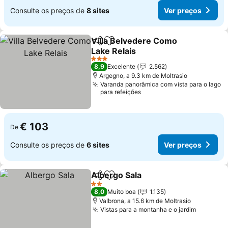
Consulte os preços de
8 sites
Ver preços
Villa Belvedere Como
Partilhar
Adicionar aos favoritos
Lake Relais
Ver preços
3 Estrelas
8,9
Excelente
2.562
Argegno, a 9.3 km de Moltrasio
Varanda panorâmica com vista para o lago
para refeições
€ 103
De
Consulte os preços de
6 sites
Ver preços
Albergo Sala
Partilhar
Adicionar aos favoritos
Ver preços
2 Estrelas
8,0
Muito boa
1.135
Valbrona, a 15.6 km de Moltrasio
Vistas para a montanha e o jardim
Ver pre