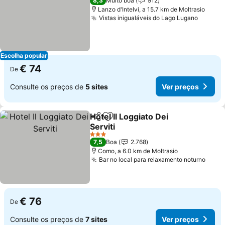
8,3
Muito boa
912
Lanzo d'Intelvi, a 15.7 km de Moltrasio
Vistas inigualáveis do Lago Lugano
Ver pr
Escolha popular
€ 74
De
Consulte os preços de
5 sites
Ver preços
Hotel Il Loggiato Dei
Partilhar
Adicionar aos favoritos
Serviti
Ver preços
3 Estrelas
7,5
Boa
2.768
Como, a 6.0 km de Moltrasio
Bar no local para relaxamento noturno
Ver 
€ 76
De
Consulte os preços de
7 sites
Ver preços