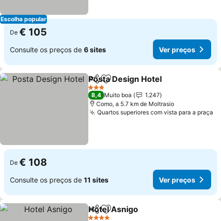
Escolha popular
€ 105
De
Consulte os preços de
6 sites
Ver preços
Posta Design Hotel
Partilhar
Adicionar aos favoritos
Ver pr
3 Estrelas
8,4
Muito boa
1.247
Como, a 5.7 km de Moltrasio
Quartos superiores com vista para a praça
Ve
€ 108
De
Consulte os preços de
11 sites
Ver preços
Hotel Asnigo
Partilhar
Adicionar aos favoritos
Ver preços