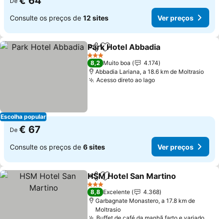
€ 64
De
Consulte os preços de
12 sites
Ver preços
Park Hotel Abbadia
Partilhar
Adicionar aos favoritos
Ver pr
3 Estrelas
8,2
Muito boa
4.174
Abbadia Lariana, a 18.6 km de Moltrasio
Acesso direto ao lago
Ver preços
Escolha popular
€ 67
De
Consulte os preços de
6 sites
Ver preços
HSM Hotel San Martino
Partilhar
Adicionar aos favoritos
Ver
3 Estrelas
8,8
Excelente
4.368
Garbagnate Monastero, a 17.8 km de
Moltrasio
Buffet de café da manhã farto e variado