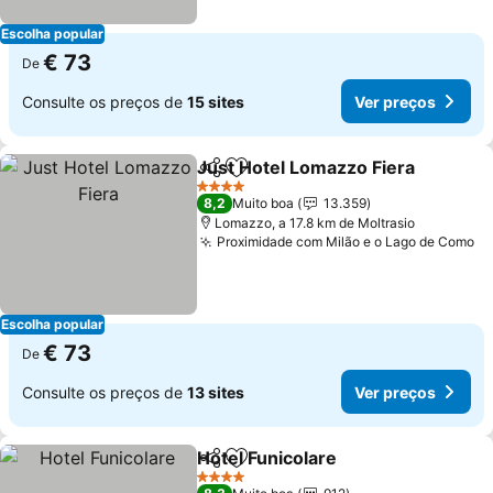
Escolha popular
€ 73
De
Consulte os preços de
15 sites
Ver preços
Just Hotel Lomazzo Fiera
Partilhar
Adicionar aos favoritos
4 Estrelas
8,2
Muito boa
13.359
Lomazzo, a 17.8 km de Moltrasio
Proximidade com Milão e o Lago de Como
Ve
Escolha popular
€ 73
De
Consulte os preços de
13 sites
Ver preços
Hotel Funicolare
Partilhar
Adicionar aos favoritos
Ver preço
4 Estrelas