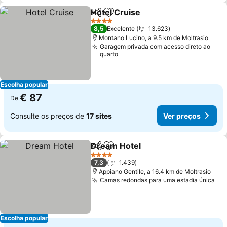
Hotel Cruise
Partilhar
Adicionar aos favoritos
Ver preços
4 Estrelas
8,5
Excelente
13.623
Montano Lucino, a 9.5 km de Moltrasio
Garagem privada com acesso direto ao
quarto
Escolha popular
€ 87
De
Consulte os preços de
17 sites
Ver preços
Dream Hotel
Partilhar
Adicionar aos favoritos
Ver preços
4 Estrelas
7,3
1.439
Appiano Gentile, a 16.4 km de Moltrasio
Camas redondas para uma estadia única
Ver
Escolha popular