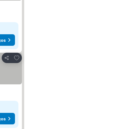
ços
Adicionar aos favoritos
Partilhar
ços