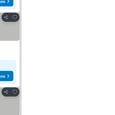
ços
Adicionar aos favoritos
Partilhar
ços
Adicionar aos favoritos
Partilhar