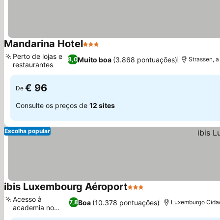
Mandarina Hotel
3 Estrelas
Perto de lojas e
Muito boa
(3.868 pontuações)
8,0
Strassen, 
restaurantes
€ 96
De
Consulte os preços de
12 sites
Escolha popular
ibis Luxembourg Aéroport
3 Estrelas
Acesso à
Boa
(10.378 pontuações)
7,8
Luxemburgo Cidad
academia no
local