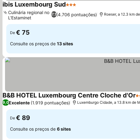
ibis Luxembourg Sud
3 Estrelas
Culinária regional no
(4.706 pontuações)
7,1
Roeser, a 12.3 km d
L'Estaminet
€ 75
De
Consulte os preços de
13 sites
B&B HOTEL Luxembourg Centre Cloche d'Or
3 
Excelente
(1.919 pontuações)
9,0
Luxemburgo Cidade, a 13.8 km de 
€ 89
De
Consulte os preços de
6 sites