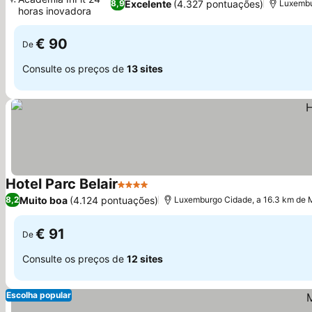
Excelente
(4.327 pontuações)
8,9
Luxembu
horas inovadora
€ 90
De
Consulte os preços de
13 sites
Hotel Parc Belair
4 Estrelas
Muito boa
(4.124 pontuações)
8,2
Luxemburgo Cidade, a 16.3 km de 
€ 91
De
Consulte os preços de
12 sites
Escolha popular