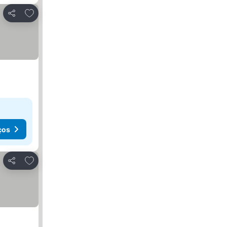
Adicionar aos favoritos
Partilhar
ços
Adicionar aos favoritos
Partilhar