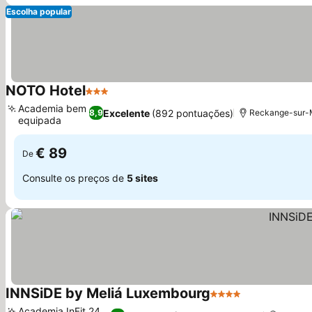
Escolha popular
NOTO Hotel
3 Estrelas
Academia bem
Excelente
(892 pontuações)
8,9
Reckange-sur-M
equipada
€ 89
De
Consulte os preços de
5 sites
INNSiDE by Meliá Luxembourg
4 Estrelas
Academia InFit 24