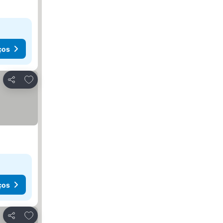
ços
Adicionar aos favoritos
Partilhar
ços
Adicionar aos favoritos
Partilhar