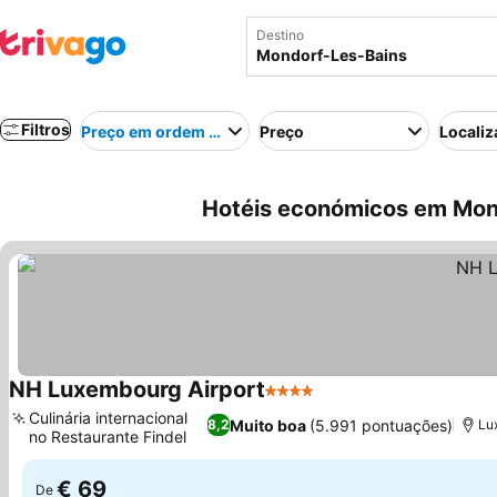
Destino
Filtros
Preço em ordem crescente
Preço
Localiz
Hotéis económicos em Mon
NH Luxembourg Airport
4 Estrelas
Culinária internacional
Muito boa
(5.991 pontuações)
8,2
Lu
no Restaurante Findel
€ 69
De