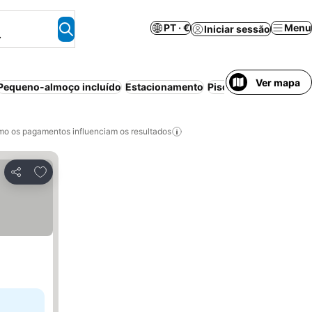
PT · €
Menu
Iniciar sessão
.
Ver mapa
Pequeno-almoço incluído
Estacionamento
Piscina
Animais perm
o os pagamentos influenciam os resultados
Adicionar aos favoritos
Partilhar