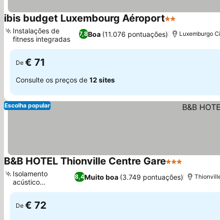
ibis budget Luxembourg Aéroport
2 Estrelas
Instalações de
Boa
(11.076 pontuações)
7,8
Luxemburgo Ci
fitness integradas
€ 71
De
Consulte os preços de
12 sites
Escolha popular
B&B HOTEL Thionville Centre Gare
3 Estrelas
Isolamento
Muito boa
(3.749 pontuações)
8,4
Thionvill
acústico
excepcional
€ 72
De