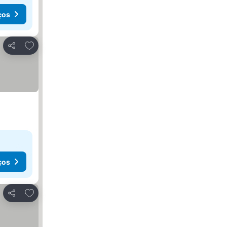
ços
Adicionar aos favoritos
Partilhar
ços
Adicionar aos favoritos
Partilhar