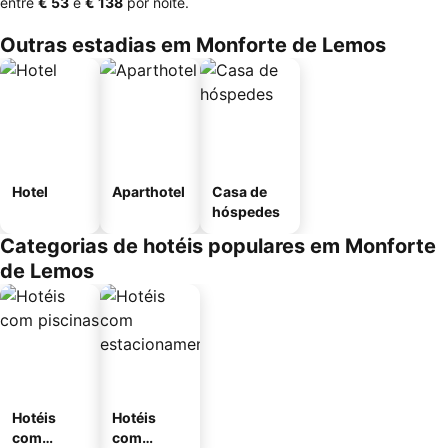
entre
‎€ 53
e
‎€ 138
por noite.
Outras estadias em Monforte de Lemos
Hotel
Aparthotel
Casa de
hóspedes
Categorias de hotéis populares em Monforte
de Lemos
Hotéis
Hotéis
com
com