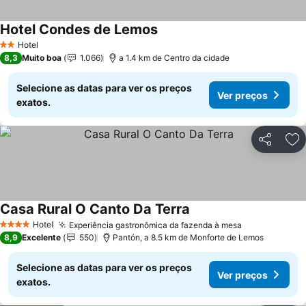
Hotel Condes de Lemos
Hotel
2 Estrelas
8,3
Muito boa
1.066
a 1.4 km de Centro da cidade
Selecione as datas para ver os preços
Ver preços
exatos.
Partilhar
Ad
Casa Rural O Canto Da Terra
Hotel
Experiência gastronômica da fazenda à mesa
4 Estrelas
8,9
Excelente
550
Pantón, a 8.5 km de Monforte de Lemos
Selecione as datas para ver os preços
Ver preços
exatos.