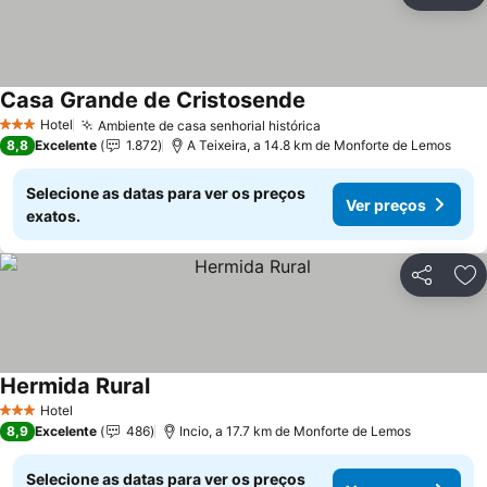
Ad
Casa Grande de Cristosende
Hotel
Ambiente de casa senhorial histórica
3 Estrelas
8,8
Excelente
1.872
A Teixeira, a 14.8 km de Monforte de Lemos
Selecione as datas para ver os preços
Ver preços
exatos.
Partilhar
Ad
Hermida Rural
Hotel
3 Estrelas
8,9
Excelente
486
Incio, a 17.7 km de Monforte de Lemos
Selecione as datas para ver os preços