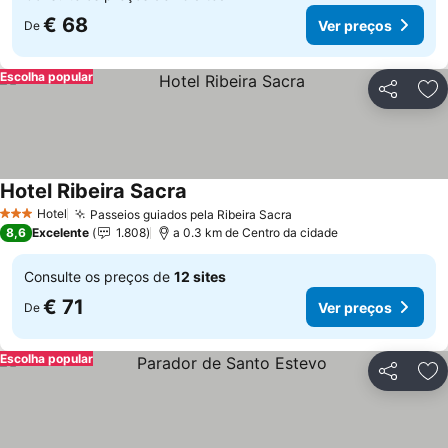
€ 68
Ver preços
De
Escolha popular
Partilhar
Ad
Hotel Ribeira Sacra
Hotel
Passeios guiados pela Ribeira Sacra
3 Estrelas
8,6
Excelente
1.808
a 0.3 km de Centro da cidade
Consulte os preços de
12 sites
€ 71
Ver preços
De
Escolha popular
Partilhar
Ad