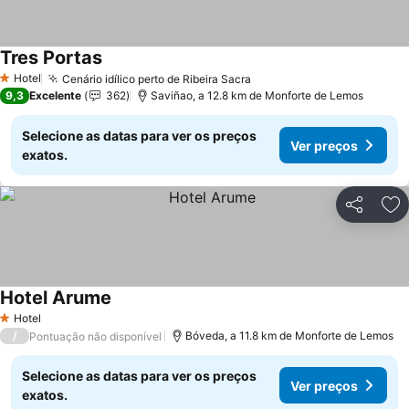
Tres Portas
Hotel
Cenário idílico perto de Ribeira Sacra
1 Estrelas
9,3
Excelente
362
Saviñao, a 12.8 km de Monforte de Lemos
Selecione as datas para ver os preços
Ver preços
exatos.
Partilhar
Ad
Hotel Arume
Hotel
1 Estrelas
/
Bóveda, a 11.8 km de Monforte de Lemos
Pontuação não disponível
Selecione as datas para ver os preços
Ver preços
exatos.