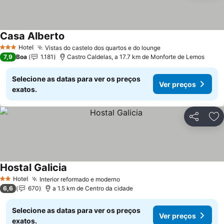
Casa Alberto
Hotel
Vistas do castelo dos quartos e do lounge
3 Estrelas
7,9
Boa
1.181
Castro Caldelas, a 17.7 km de Monforte de Lemos
Selecione as datas para ver os preços
Ver preços
exatos.
Partilhar
Ad
Hostal Galicia
Hotel
Interior reformado e moderno
2 Estrelas
6,6
670
a 1.5 km de Centro da cidade
Selecione as datas para ver os preços
Ver preços
exatos.