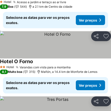
Hotel
Acesso a jardim e terraço ao ar livre
1 Estrelas
7,9
Boa
544
a 2.1 km de Centro da cidade
Selecione as datas para ver os preços
Ver preços
exatos.
Partilhar
Ad
Hotel O Forno
Hotel
Varandas com vista para a montanha
2 Estrelas
8,1
Muito boa
315
Mañón, a 14.4 km de Monforte de Lemos
Selecione as datas para ver os preços
Ver preços
exatos.
Partilhar
Ad