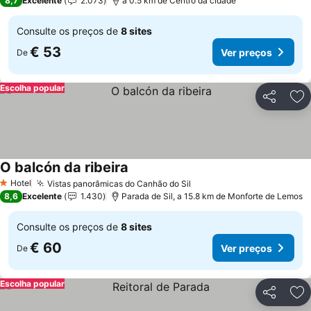
8,7
Excelente
2.073
a 0.5 km de Centro da cidade
Consulte os preços de
8 sites
€ 53
Ver preços
De
Escolha popular
Partilhar
Ad
O balcón da ribeira
Hotel
Vistas panorâmicas do Canhão do Sil
1 Estrelas
8,6
Excelente
1.430
Parada de Sil, a 15.8 km de Monforte de Lemos
Consulte os preços de
8 sites
€ 60
Ver preços
De
Escolha popular
Partilhar
Ad