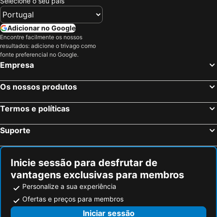
Selecione o seu país
Casa Rural O Canto Da Terra
Hotel O Forno
Rectoral de Castillón
Rectoral de Anllo
Adicionar no Google
Encontre facilmente os nossos
Terra Galega
Pazo De Moreda
resultados: adicione o trivago como
Tres Portas
A Fabrica Da Luz
fonte preferencial no Google.
Empresa
Hermida Rural
A Casa da Eira
Os nossos produtos
Termos e políticas
Suporte
Inicie sessão para desfrutar de
vantagens exclusivas para membros
Personalize a sua experiência
Ofertas e preços para membros
Iniciar sessão