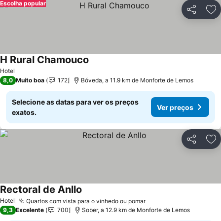
Escolha popular
Partilhar
Ad
H Rural Chamouco
Hotel
8,0
Muito boa
172
Bóveda, a 11.9 km de Monforte de Lemos
Selecione as datas para ver os preços
Ver preços
exatos.
Partilhar
Ad
Rectoral de Anllo
Hotel
Quartos com vista para o vinhedo ou pomar
9,3
Excelente
700
Sober, a 12.9 km de Monforte de Lemos