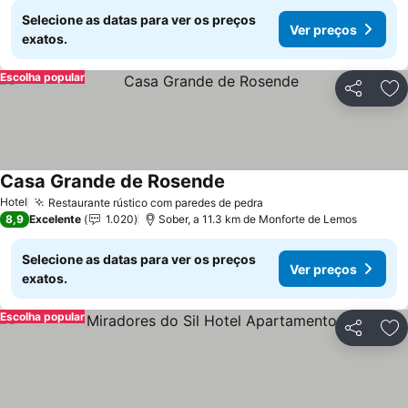
Selecione as datas para ver os preços
Ver preços
exatos.
Escolha popular
Partilhar
Ad
Casa Grande de Rosende
Hotel
Restaurante rústico com paredes de pedra
8,9
Excelente
1.020
Sober, a 11.3 km de Monforte de Lemos
Selecione as datas para ver os preços
Ver preços
exatos.
Escolha popular
Partilhar
Ad