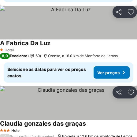
Partilhar
Ad
A Fabrica Da Luz
Hotel
1 Estrelas
8,9
Excelente
69
Orense, a 16.0 km de Monforte de Lemos
Selecione as datas para ver os preços
Ver preços
exatos.
Partilhar
Ad
Claudia gonzales das graças
Hotel
3 Estrelas
/
Bóveda, a 12.6 km de Monforte de Lemos
Pontuação não disponível