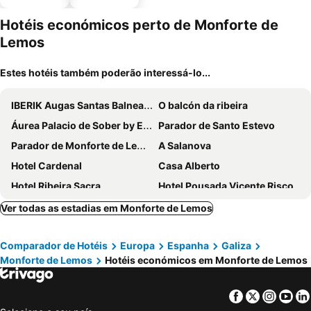
piscinas
estaciona
mento
Hotéis económicos perto de Monforte de
Lemos
Estes hotéis também poderão interessá-lo...
IBERIK Augas Santas Balneario & Golf
O balcón da ribeira
Áurea Palacio de Sober by Eurostars Hotel Company
Parador de Santo Estevo
Parador de Monforte de Lemos
A Salanova
Hotel Cardenal
Casa Alberto
Hotel Ribeira Sacra
Hotel Pousada Vicente Risco
Miradores do Sil Hotel Apartamento
Hostal Medievo
Ver todas as estadias em Monforte de Lemos
MON ComeySueña Guesthouse
Casa Grande de Cristosende
Comparador de Hotéis
Europa
Espanha
Galiza
Reitoral de Parada
Hostal Galicia
Monforte de Lemos
Hotéis económicos em Monforte de Lemos
Hotel Casa Reboiro
HOTEL TERRA GALEGA MEIGA
Casa Grande de Rosende
H Rural Chamouco
Facebook
Twitter
Insta
Yo
Hotel Condes de Lemos
IL SANTA CLARA HOTEL