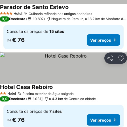
Parador de Santo Estevo
Hotel
Culinária refinada nas antigas cocheiras
4 Estrelas
9,2
Excelente
10.897
Nogueira de Ramuín, a 18.2 km de Monforte de Lemos
Consulte os preços de
15 sites
€ 76
Ver preços
De
Partilhar
Ad
Hotel Casa Reboiro
Hotel
Piscina exterior de água salgada
2 Estrelas
9,0
Excelente
1.031
a 4.3 km de Centro da cidade
Consulte os preços de
7 sites
€ 76
Ver preços
De