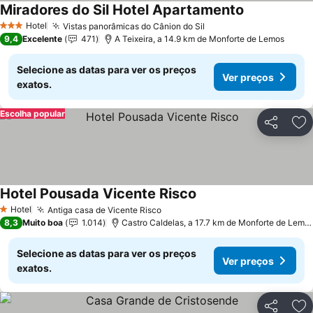
Miradores do Sil Hotel Apartamento
Hotel
Vistas panorâmicas do Cânion do Sil
3 Estrelas
9,4
Excelente
471
A Teixeira, a 14.9 km de Monforte de Lemos
Selecione as datas para ver os preços
Ver preços
exatos.
Escolha popular
Partilhar
Ad
Hotel Pousada Vicente Risco
Hotel
Antiga casa de Vicente Risco
1 Estrelas
8,3
Muito boa
1.014
Castro Caldelas, a 17.7 km de Monforte de Lemos
Selecione as datas para ver os preços
Ver preços
exatos.
Partilhar