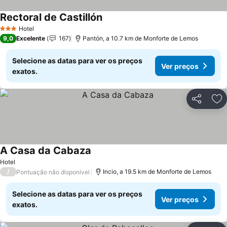
Rectoral de Castillón
Hotel
3 Estrelas
9,0
Excelente
167
Pantón, a 10.7 km de Monforte de Lemos
Selecione as datas para ver os preços
Ver preços
exatos.
Partilhar
Ad
A Casa da Cabaza
Hotel
/
Incio, a 19.5 km de Monforte de Lemos
Pontuação não disponível
Selecione as datas para ver os preços
Ver preços
exatos.