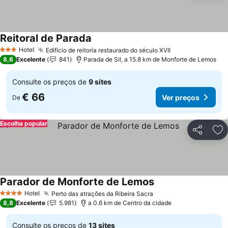
Reitoral de Parada
Hotel
Edifício de reitoria restaurado do século XVII
3 Estrelas
8,6
Excelente
841
Parada de Sil, a 15.8 km de Monforte de Lemos
Consulte os preços de
9 sites
€ 66
Ver preços
De
Escolha popular
Partilhar
Ad
Parador de Monforte de Lemos
Hotel
Perto das atrações da Ribeira Sacra
4 Estrelas
8,8
Excelente
5.981
a 0.6 km de Centro da cidade
Consulte os preços de
13 sites