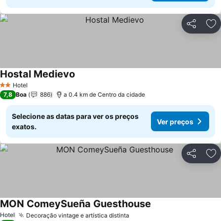
Partilhar
Ad
Hostal Medievo
Hotel
2 Estrelas
7,8
Boa
886
a 0.4 km de Centro da cidade
Selecione as datas para ver os preços
Ver preços
exatos.
Partilhar
Ad
MON ComeySueña Guesthouse
Hotel
Decoração vintage e artística distinta