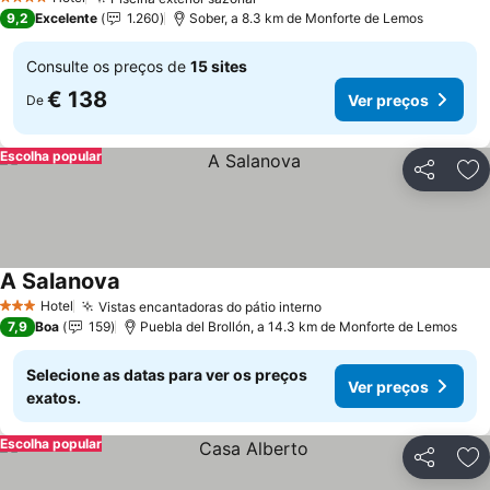
4 Estrelas
9,2
Excelente
1.260
Sober, a 8.3 km de Monforte de Lemos
Consulte os preços de
15 sites
€ 138
Ver preços
De
Escolha popular
Partilhar
Ad
A Salanova
Hotel
Vistas encantadoras do pátio interno
3 Estrelas
7,9
Boa
159
Puebla del Brollón, a 14.3 km de Monforte de Lemos
Selecione as datas para ver os preços
Ver preços
exatos.
Escolha popular
Partilhar
Ad