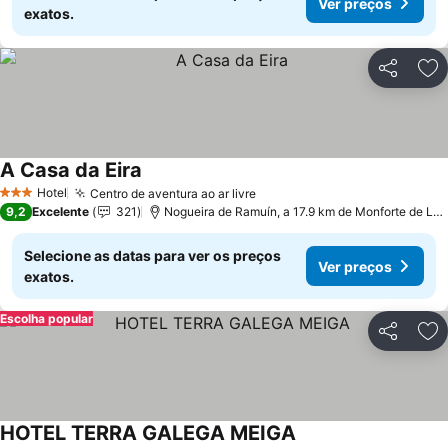
Ver preços
exatos.
Partilhar
Ad
A Casa da Eira
Hotel
Centro de aventura ao ar livre
3 Estrelas
9,2
Excelente
321
Nogueira de Ramuín, a 17.9 km de Monforte de Lemos
Selecione as datas para ver os preços
Ver preços
exatos.
Escolha popular
Partilhar
Ad
HOTEL TERRA GALEGA MEIGA