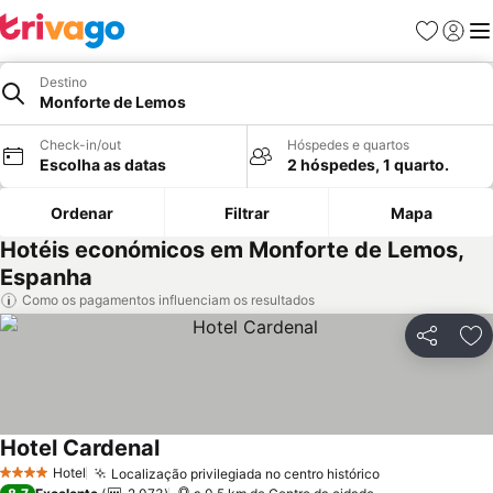
Favoritos
Iniciar
Me
Destino
Monforte de Lemos
Check-in/out
Hóspedes e quartos
Escolha as datas
2 hóspedes, 1 quarto.
Ordenar
Filtrar
Mapa
Hotéis económicos em Monforte de Lemos,
Espanha
Como os pagamentos influenciam os resultados
Partilhar
Ad
Hotel Cardenal
Hotel
Localização privilegiada no centro histórico
4 Estrelas