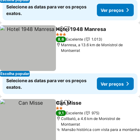
Selecione as datas para ver os preços
Ver preços
exatos.
Hotel 1948 Manresa
Partilhar
Adicionar aos favoritos
3 Estrelas
8,6
Excelente
1.013
Manresa, a 13.6 km de Monistrol de
Montserrat
Escolha popular
Selecione as datas para ver os preços
Ver preços
exatos.
Can Misse
Partilhar
Adicionar aos favoritos
2 Estrelas
9,1
Excelente
975
Collbató, a 4.6 km de Monistrol de
Montserrat
Mansão histórica com vista para a montanha