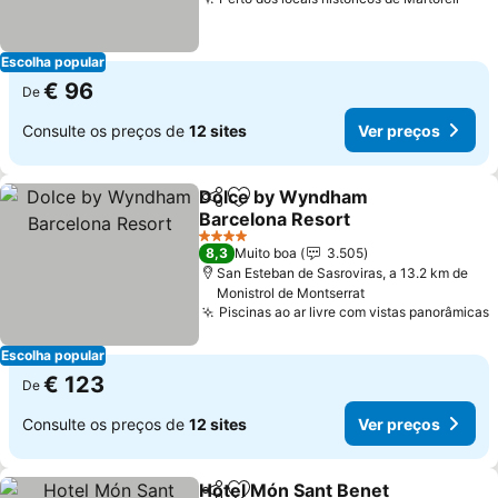
Escolha popular
€ 96
De
Consulte os preços de
12 sites
Ver preços
Dolce by Wyndham
Partilhar
Adicionar aos favoritos
Barcelona Resort
4 Estrelas
8,3
Muito boa
3.505
San Esteban de Sasroviras, a 13.2 km de
Monistrol de Montserrat
Piscinas ao ar livre com vistas panorâmicas
Escolha popular
€ 123
De
Consulte os preços de
12 sites
Ver preços
Hotel Món Sant Benet