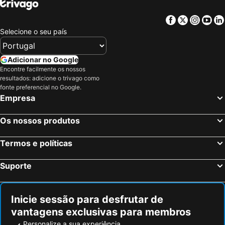
Hotel Bruc
Hotelet Casa Padró
Hotel Petit Luxe
OYO Hostal Soler
Facebook
Twitter
Insta
Yo
Selecione o seu país
Somiatruites
Adicionar no Google
Encontre facilmente os nossos
resultados: adicione o trivago como
fonte preferencial no Google.
Empresa
Os nossos produtos
Termos e políticas
Suporte
Inicie sessão para desfrutar de
vantagens exclusivas para membros
Personalize a sua experiência