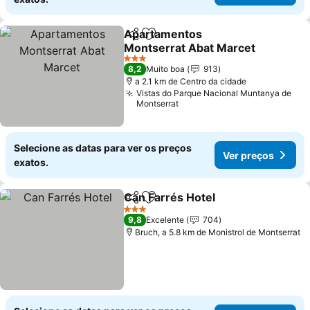
Apartamentos
Partilhar
Adicionar aos favoritos
Montserrat Abat Marcet
3 Estrelas
8,2
Muito boa
913
a 2.1 km de Centro da cidade
Vistas do Parque Nacional Muntanya de
Montserrat
Selecione as datas para ver os preços
Ver preços
exatos.
Can Farrés Hotel
Partilhar
Adicionar aos favoritos
3 Estrelas
9,8
Excelente
704
Bruch, a 5.8 km de Monistrol de Montserrat