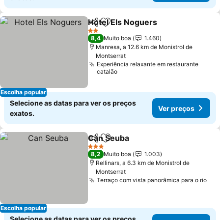
Hotel Els Noguers
Partilhar
Adicionar aos favoritos
2 Estrelas
8,4
Muito boa
1.460
Manresa, a 12.6 km de Monistrol de
Montserrat
Experiência relaxante em restaurante
catalão
Escolha popular
Selecione as datas para ver os preços
Ver preços
exatos.
Can Seuba
Partilhar
Adicionar aos favoritos
3 Estrelas
8,2
Muito boa
1.003
Rellinars, a 6.3 km de Monistrol de
Montserrat
Terraço com vista panorâmica para o rio
Escolha popular
Selecione as datas para ver os preços