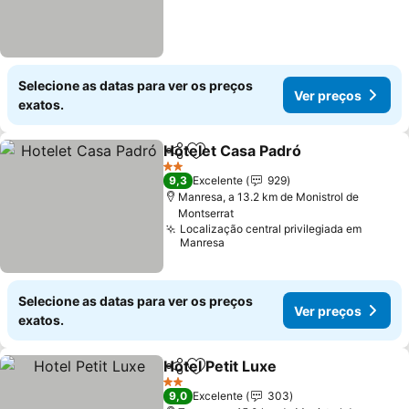
Selecione as datas para ver os preços
Ver preços
exatos.
Hotelet Casa Padró
Partilhar
Adicionar aos favoritos
2 Estrelas
9,3
Excelente
929
Manresa, a 13.2 km de Monistrol de
Montserrat
Localização central privilegiada em
Manresa
Selecione as datas para ver os preços
Ver preços
exatos.
Hotel Petit Luxe
Partilhar
Adicionar aos favoritos
2 Estrelas
9,0
Excelente
303