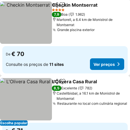
Checkin Montserrat
Partilhar
Adicionar aos favoritos
4 Estrelas
7,9
Boa
1.962
Martorell, a 6.4 km de Monistrol de
Montserrat
Grande piscina exterior
€ 70
De
Consulte os preços de
11 sites
Ver preços
L'Olivera Casa Rural
Partilhar
Adicionar aos favoritos
8,5
Excelente
782
Castellbisbal, a 16.1 km de Monistrol de
Montserrat
Restaurante no local com culinária regional
Escolha popular