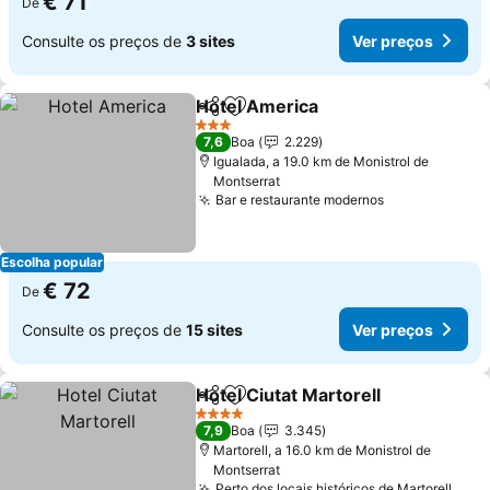
€ 71
De
Consulte os preços de
3 sites
Ver preços
Hotel America
Partilhar
Adicionar aos favoritos
3 Estrelas
7,6
Boa
2.229
Igualada, a 19.0 km de Monistrol de
Montserrat
Bar e restaurante modernos
Escolha popular
€ 72
De
Consulte os preços de
15 sites
Ver preços
Hotel Ciutat Martorell
Partilhar
Adicionar aos favoritos
4 Estrelas
7,9
Boa
3.345
Martorell, a 16.0 km de Monistrol de
Montserrat
Perto dos locais históricos de Martorell