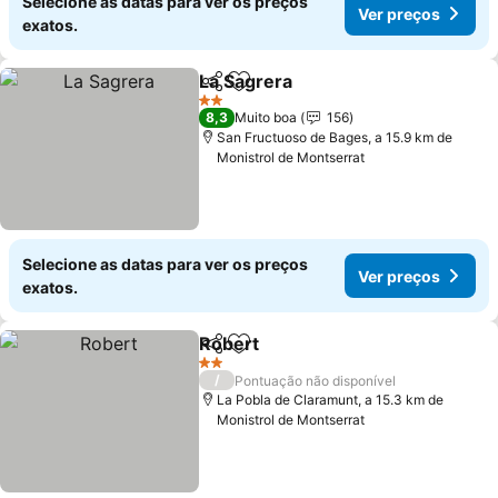
Selecione as datas para ver os preços
Ver preços
exatos.
La Sagrera
Partilhar
Adicionar aos favoritos
2 Estrelas
8,3
Muito boa
156
San Fructuoso de Bages, a 15.9 km de
Monistrol de Montserrat
Selecione as datas para ver os preços
Ver preços
exatos.
Robert
Partilhar
Adicionar aos favoritos
2 Estrelas
/
Pontuação não disponível
La Pobla de Claramunt, a 15.3 km de
Monistrol de Montserrat