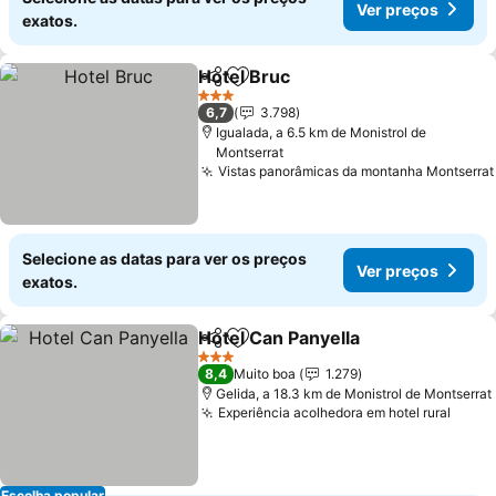
Ver preços
exatos.
Hotel Bruc
Partilhar
Adicionar aos favoritos
3 Estrelas
6,7
3.798
Igualada, a 6.5 km de Monistrol de
Montserrat
Vistas panorâmicas da montanha Montserrat
Selecione as datas para ver os preços
Ver preços
exatos.
Hotel Can Panyella
Partilhar
Adicionar aos favoritos
3 Estrelas
8,4
Muito boa
1.279
Gelida, a 18.3 km de Monistrol de Montserrat
Experiência acolhedora em hotel rural
Escolha popular