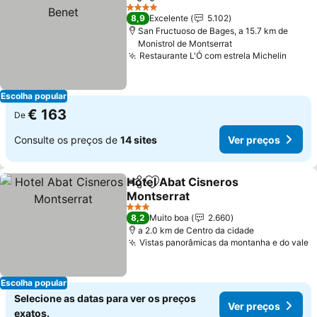
Partilhar
Adicionar aos favoritos
4 Estrelas
8,9
Excelente
5.102
San Fructuoso de Bages, a 15.7 km de
Monistrol de Montserrat
Restaurante L'Ó com estrela Michelin
Escolha popular
€ 163
De
Consulte os preços de
14 sites
Ver preços
Hotel Abat Cisneros
Partilhar
Adicionar aos favoritos
Montserrat
3 Estrelas
8,2
Muito boa
2.660
a 2.0 km de Centro da cidade
Vistas panorâmicas da montanha e do vale
Escolha popular
Selecione as datas para ver os preços
Ver preços
exatos.