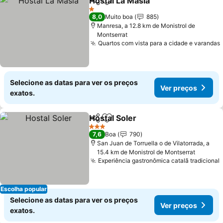
Hostal La Masia
Partilhar
Adicionar aos favoritos
1 Estrelas
8,0
Muito boa
885
Manresa, a 12.8 km de Monistrol de
Montserrat
Quartos com vista para a cidade e varandas
Selecione as datas para ver os preços
Ver preços
exatos.
Hostal Soler
Partilhar
Adicionar aos favoritos
3 Estrelas
7,6
Boa
790
San Juan de Torruella o de Vilatorrada, a
15.4 km de Monistrol de Montserrat
Experiência gastronômica catalã tradicional
Escolha popular
Selecione as datas para ver os preços
Ver preços
exatos.