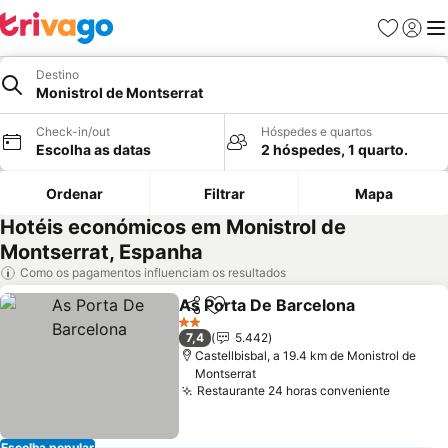
Favoritos
Iniciar
Me
Destino
Monistrol de Montserrat
Check-in/out
Hóspedes e quartos
Escolha as datas
2 hóspedes, 1 quarto.
Ordenar
Filtrar
Mapa
Hotéis económicos em Monistrol de
Montserrat, Espanha
Como os pagamentos influenciam os resultados
As Porta De Barcelona
Partilhar
Adicionar aos favoritos
2 Estrelas
7,4
5.442
Castellbisbal, a 19.4 km de Monistrol de
Montserrat
Restaurante 24 horas conveniente
Escolha popular