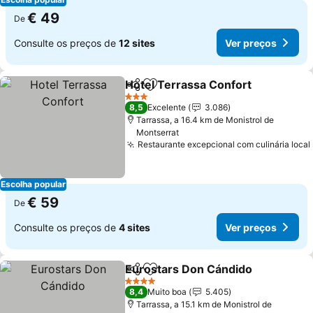
€ 49
De
Consulte os preços de
12 sites
Ver preços
Hotel Terrassa Confort
Partilhar
Adicionar aos favoritos
3 Estrelas
8,5
Excelente
3.086
Tarrassa, a 16.4 km de Monistrol de
Montserrat
Restaurante excepcional com culinária local
Escolha popular
€ 59
De
Consulte os preços de
4 sites
Ver preços
Eurostars Don Cándido
Partilhar
Adicionar aos favoritos
4 Estrelas
8,4
Muito boa
5.405
Tarrassa, a 15.1 km de Monistrol de