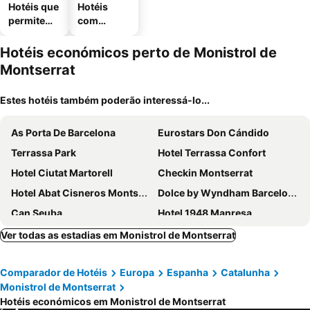
Hotéis que
Hotéis
permitem
com
animais
estaciona
mento
Hotéis económicos perto de Monistrol de
Montserrat
Estes hotéis também poderão interessá-lo...
As Porta De Barcelona
Eurostars Don Cándido
Terrassa Park
Hotel Terrassa Confort
Hotel Ciutat Martorell
Checkin Montserrat
Hotel Abat Cisneros Montserrat
Dolce by Wyndham Barcelona Resort
Can Seuba
Hotel 1948 Manresa
L'Olivera Casa Rural
Hotel America
Ver todas as estadias em Monistrol de Montserrat
Hotel Món Sant Benet
Hotel Can Panyella
Comparador de Hotéis
Europa
Espanha
Catalunha
El Celler de la Guàrdia
Hotel Els Noguers
Monistrol de Montserrat
HOTEL MANEL
Apartamentos Montserrat Abat Marcet
Hotéis económicos em Monistrol de Montserrat