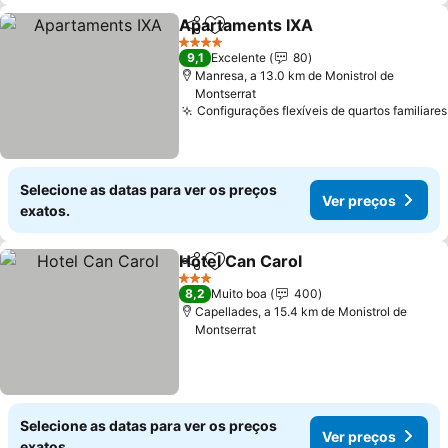
Apartaments IXA
Partilhar
Adicionar aos favoritos
4 Estrelas
9,1
Excelente
80
Manresa, a 13.0 km de Monistrol de
Montserrat
Configurações flexíveis de quartos familiares
Selecione as datas para ver os preços
Ver preços
exatos.
Hotel Can Carol
Partilhar
Adicionar aos favoritos
3 Estrelas
8,2
Muito boa
400
Capellades, a 15.4 km de Monistrol de
Montserrat
Selecione as datas para ver os preços
Ver preços
exatos.