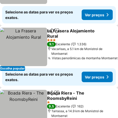
Selecione as datas para ver os preços
Ver preços
exatos.
La Frasera Alojamiento
Partilhar
Adicionar aos favoritos
Rural
3 Estrelas
9,1
Excelente
1.336
Vacarisas, a 5.1 km de Monistrol de
Montserrat
Vistas panorâmicas da montanha Montserrat
Escolha popular
Selecione as datas para ver os preços
Ver preços
exatos.
Boada Riera - The
Partilhar
Adicionar aos favoritos
RoomsbyReini
1 Estrelas
9,5
Excelente
162
Tarrassa, a 14.9 km de Monistrol de
Montserrat