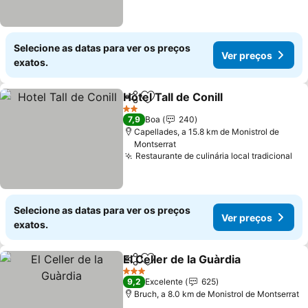
Selecione as datas para ver os preços
Ver preços
exatos.
Hotel Tall de Conill
Partilhar
Adicionar aos favoritos
2 Estrelas
7,9
Boa
240
Capellades, a 15.8 km de Monistrol de
Montserrat
Restaurante de culinária local tradicional
Selecione as datas para ver os preços
Ver preços
exatos.
El Celler de la Guàrdia
Partilhar
Adicionar aos favoritos
3 Estrelas
9,2
Excelente
625
Bruch, a 8.0 km de Monistrol de Montserrat