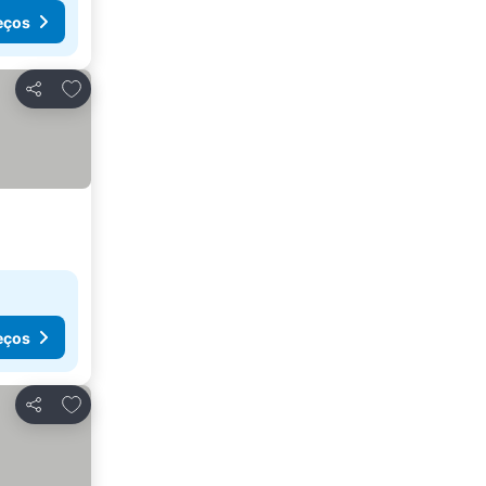
eços
Adicionar aos favoritos
Partilhar
eços
Adicionar aos favoritos
Partilhar