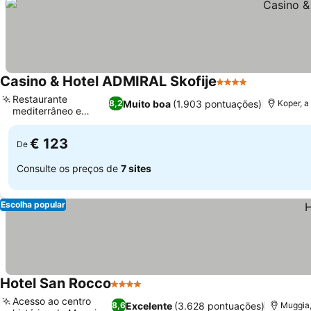
Casino & Hotel ADMIRAL Skofije
4 Estrelas
Restaurante
Muito boa
(1.903 pontuações)
8,2
Koper, a
mediterrâneo e
regional
€ 123
De
Consulte os preços de
7 sites
Escolha popular
Hotel San Rocco
4 Estrelas
Acesso ao centro
Excelente
(3.628 pontuações)
8,6
Muggia,