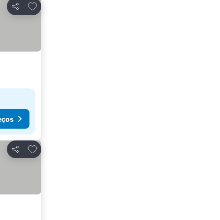
Adicionar aos favoritos
Partilhar
eços
Adicionar aos favoritos
Partilhar