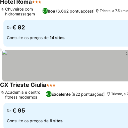
Hotel Roma
3 Estrelas
Chuveiros com
Boa
(6.662 pontuações)
7,8
Trieste, a 7.5 km
hidromassagem
€ 92
De
Consulte os preços de
14 sites
CX Trieste Giulia
3 Estrelas
Academia e centro
Excelente
(922 pontuações)
8,7
Trieste, a
fitness modernos
€ 95
De
Consulte os preços de
9 sites