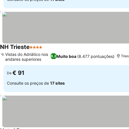
NH Trieste
4 Estrelas
Vistas do Adriático nos
Muito boa
(8.477 pontuações)
8,2
Trie
andares superiores
€ 91
De
Consulte os preços de
17 sites