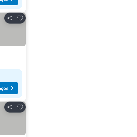
Adicionar aos favoritos
Partilhar
eços
Adicionar aos favoritos
Partilhar