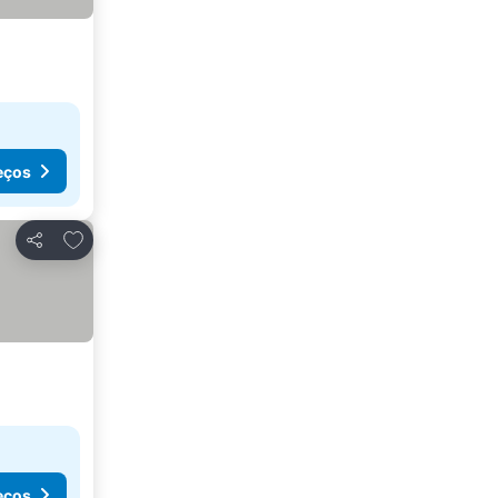
eços
Adicionar aos favoritos
Partilhar
eços