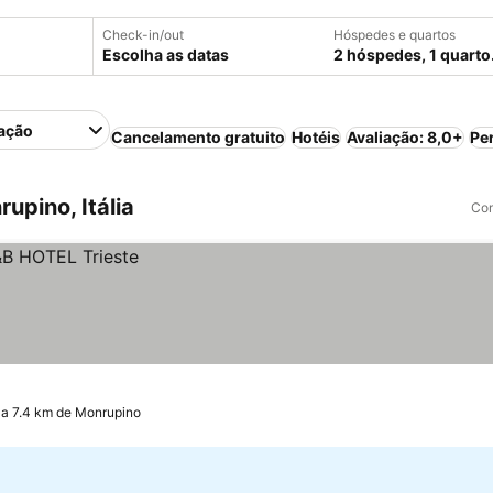
Check-in/out
Hóspedes e quartos
Escolha as datas
2 hóspedes, 1 quarto
ação
Cancelamento gratuito
Hotéis
Avaliação: 8,0+
Pe
pino, Itália
Com
, a 7.4 km de Monrupino