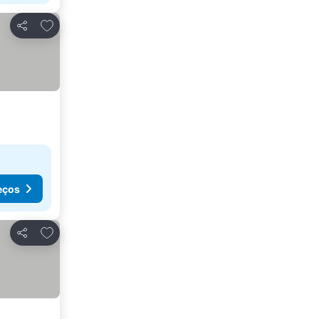
Adicionar aos favoritos
Partilhar
eços
Adicionar aos favoritos
Partilhar