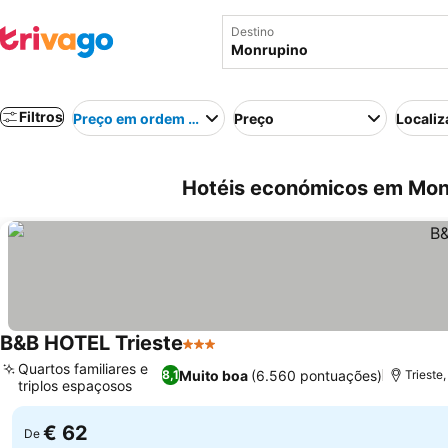
Destino
Filtros
Preço em ordem crescente
Preço
Localiz
Hotéis económicos em Monru
B&B HOTEL Trieste
3 Estrelas
Quartos familiares e
Muito boa
(6.560 pontuações)
8,1
Trieste
triplos espaçosos
€ 62
De