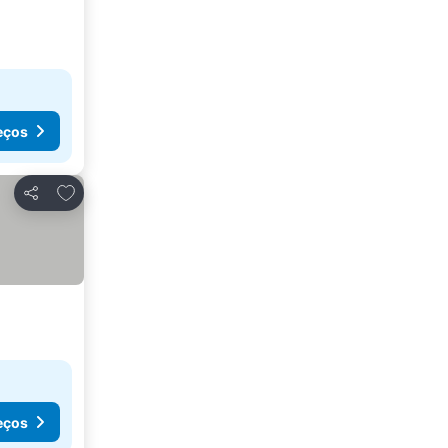
eços
Adicionar aos favoritos
Partilhar
eços