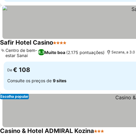
Safir Hotel Casino
4 Estrelas
Centro de bem-
Muito boa
(2.175 pontuações)
8,3
Sezana, a 3.0
estar Sanai
€ 108
De
Consulte os preços de
9 sites
Escolha popular
Casino & Hotel ADMIRAL Kozina
3 Estrelas