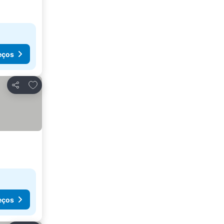
eços
Adicionar aos favoritos
Partilhar
eços