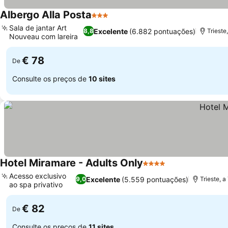
Albergo Alla Posta
3 Estrelas
Sala de jantar Art
Excelente
(6.882 pontuações)
8,8
Trieste
Nouveau com lareira
€ 78
De
Consulte os preços de
10 sites
Hotel Miramare - Adults Only
4 Estrelas
Acesso exclusivo
Excelente
(5.559 pontuações)
9,0
Trieste, 
ao spa privativo
€ 82
De
Consulte os preços de
11 sites