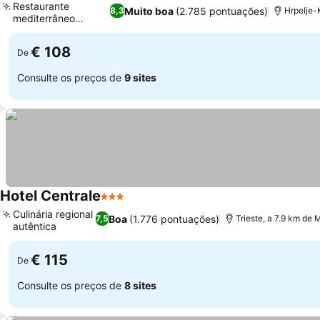
Restaurante
Muito boa
(2.785 pontuações)
8,3
Hrpelje-
mediterrâneo
moderno
€ 108
De
Consulte os preços de
9 sites
Hotel Centrale
3 Estrelas
Culinária regional
Boa
(1.776 pontuações)
7,5
Trieste, a 7.9 km de
autêntica
€ 115
De
Consulte os preços de
8 sites