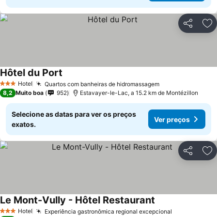
Partilhar
Ad
Hôtel du Port
Hotel
Quartos com banheiras de hidromassagem
3 Estrelas
8,2
Muito boa
952
Estavayer-le-Lac, a 15.2 km de Montézillon
Selecione as datas para ver os preços
Ver preços
exatos.
Partilhar
Ad
Le Mont-Vully - Hôtel Restaurant
Hotel
Experiência gastronômica regional excepcional
3 Estrelas