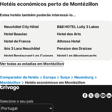
mento
Hotéis económicos perto de Montézillon
Estes hotéis também poderão interessá-lo...
Neuchâtel City Hôtel
B&B HOTEL Lully 3 Lakes
Hotel Beaulac
Hotel des Arts
Hotel de France
Athmos Hotel
ibis 3 Lacs Neuchâtel
Pension des Draizes
Hotel Restaurant Les Cygnes
Hotel Les Montagnards
Hôtel du Cheval-Blanc
Touring au Lac
Ver todas as estadias em Montézillon
Espace Morteau
EcoHotel L’Aubier
Comparador de Hotéis
Europa
Suíça
Neuenburg
Le Café-Hôtel de L'Aubier
Hôtel des Trois Rois
Montézillon
Hotéis económicos em Montézillon
Hôtel du Port
LaMaisonRouge chambre d'hôtes
Hôtel Du Cheval-Blanc
Hôtel La Croisée Neuchâtel
Facebook
Twitter
Insta
Yo
Beau Rivage Hotel
RÉsidence Neuchatel Vue ChÂteau
Selecione o seu país
Hôtel Alpes & Lac
Hotel Palafitte