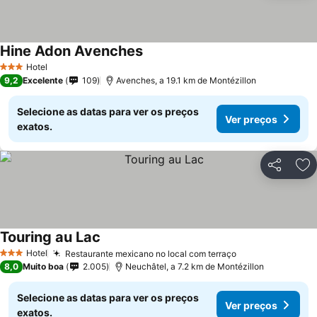
Hine Adon Avenches
Hotel
3 Estrelas
9,2
Excelente
109
Avenches, a 19.1 km de Montézillon
Selecione as datas para ver os preços
Ver preços
exatos.
Partilhar
Ad
Touring au Lac
Hotel
Restaurante mexicano no local com terraço
3 Estrelas
8,0
Muito boa
2.005
Neuchâtel, a 7.2 km de Montézillon
Selecione as datas para ver os preços
Ver preços
exatos.