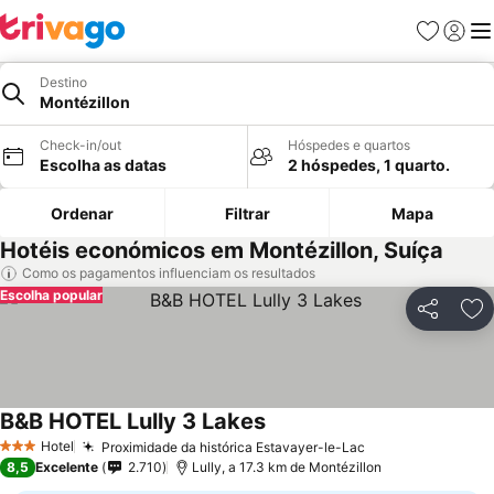
Favoritos
Iniciar
Me
Destino
Montézillon
Check-in/out
Hóspedes e quartos
Escolha as datas
2 hóspedes, 1 quarto.
Ordenar
Filtrar
Mapa
Hotéis económicos em Montézillon, Suíça
Como os pagamentos influenciam os resultados
Escolha popular
Partilhar
Ad
B&B HOTEL Lully 3 Lakes
Hotel
Proximidade da histórica Estavayer-le-Lac
3 Estrelas
8,5
Excelente
2.710
Lully, a 17.3 km de Montézillon