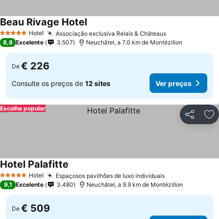
Beau Rivage Hotel
Hotel
Associação exclusiva Relais & Châteaux
5 Estrelas
8,8
Excelente
3.507
Neuchâtel, a 7.0 km de Montézillon
€ 226
De
Consulte os preços de
12 sites
Ver preços
Escolha popular
Partilhar
Ad
Hotel Palafitte
Hotel
Espaçosos pavilhões de luxo individuais
5 Estrelas
9,1
Excelente
3.480
Neuchâtel, a 9.9 km de Montézillon
€ 509
De