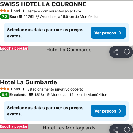
SWISS HOTEL LA COURONNE
Hotel
Terraço com assentos ao ar livre
3 Estrelas
7,8
Boa
1.126
Avenches, a 19.5 km de Montézillon
Selecione as datas para ver os preços
Ver preços
exatos.
Escolha popular
Partilhar
Ad
Hotel La Guimbarde
Hotel
Estacionamento privativo coberto
3 Estrelas
8,6
Excelente
1.818
Morteau, a 19.1 km de Montézillon
Selecione as datas para ver os preços
Ver preços
exatos.
Escolha popular
Partilhar