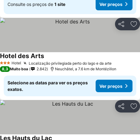
Consulte os preços de
1 site
Ver preços
Partilhar
Ad
Hotel des Arts
Hotel
Localização privilegiada perto do lago e da arte
3 Estrelas
8,3
Muito boa
2.842
Neuchâtel, a 7.6 km de Montézillon
Selecione as datas para ver os preços
Ver preços
exatos.
Partilhar
Ad
Les Hauts du Lac