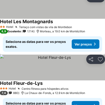
Ad
Hotel Les Montagnards
Hotel
Terraço com vistas da vila de Montlebon
2 Estrelas
8,9
Excelente
1.114
Morteau, a 19.0 km de Montézillon
Selecione as datas para ver os preços
Ver preços
exatos.
Partilhar
Ad
Hotel Fleur-de-Lys
Hotel
Centro fitness para hóspedes ativos
3 Estrelas
7,4
880
La Chaux-de-Fonds, a 12.9 km de Montézillon
Selecione as datas para ver os preços