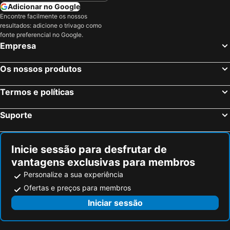
Petit Hôtel de Chaumont
hôtel les vieux-toits
Adicionar no Google
Encontre facilmente os nossos
Hotel Fleur-de-Lys
Chez Gilles
resultados: adicione o trivago como
Hotel Les Rives Du Doubs
Hotel Les Cygnes
fonte preferencial no Google.
Empresa
Logis Hotel de France
Le Rive Sud
Hôtel de l'Aigle
Hôtel de la Croix-Blanche
Os nossos produtos
Le Mont-Vully - Hôtel Restaurant
SWISS HOTEL LA COURONNE
Termos e políticas
Hôtel Restaurant Bellevue
Suporte
Inicie sessão para desfrutar de
vantagens exclusivas para membros
Personalize a sua experiência
Ofertas e preços para membros
Iniciar sessão