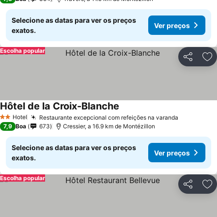
Selecione as datas para ver os preços
Ver preços
exatos.
Escolha popular
Partilhar
Ad
Hôtel de la Croix-Blanche
Hotel
Restaurante excepcional com refeições na varanda
2 Estrelas
7,9
Boa
673
Cressier, a 16.9 km de Montézillon
Selecione as datas para ver os preços
Ver preços
exatos.
Escolha popular
Partilhar
Ad