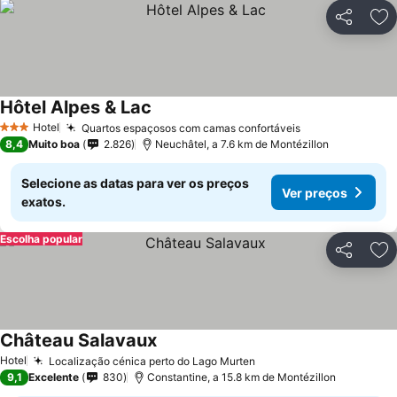
Partilhar
Ad
Hôtel Alpes & Lac
Hotel
Quartos espaçosos com camas confortáveis
3 Estrelas
8,4
Muito boa
2.826
Neuchâtel, a 7.6 km de Montézillon
Selecione as datas para ver os preços
Ver preços
exatos.
Escolha popular
Partilhar
Ad
Château Salavaux
Hotel
Localização cénica perto do Lago Murten
9,1
Excelente
830
Constantine, a 15.8 km de Montézillon