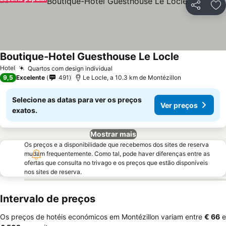
Partilhar
Ad
Boutique-Hotel Guesthouse Le Locle
Hotel
Quartos com design individual
9,5
Excelente
491
Le Locle, a 10.3 km de Montézillon
Selecione as datas para ver os preços
Ver preços
exatos.
Mostrar mais
Os preços e a disponibilidade que recebemos dos sites de reserva
mudam frequentemente. Como tal, pode haver diferenças entre as
ofertas que consulta no trivago e os preços que estão disponíveis
nos sites de reserva.
Intervalo de preços
Os preços de hotéis económicos em Montézillon variam entre
‎€ 66
e