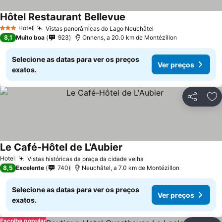
Hôtel Restaurant Bellevue
Hotel
Vistas panorâmicas do Lago Neuchâtel
3 Estrelas
8,1
Muito boa
923
Onnens, a 20.0 km de Montézillon
Selecione as datas para ver os preços
Ver preços
exatos.
Partilhar
Ad
Le Café-Hôtel de L'Aubier
Hotel
Vistas históricas da praça da cidade velha
8,5
Excelente
740
Neuchâtel, a 7.0 km de Montézillon
Selecione as datas para ver os preços
Ver preços
exatos.
Escolha popular