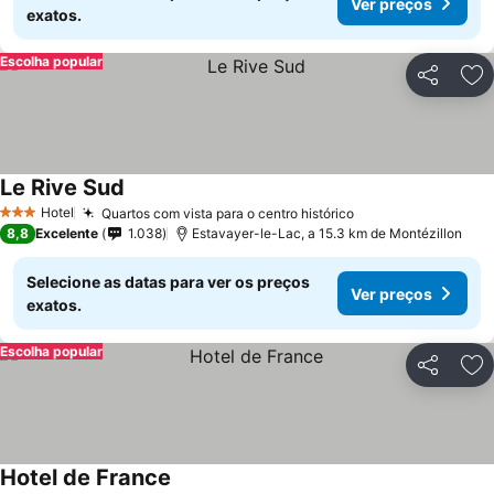
Ver preços
exatos.
Escolha popular
Partilhar
Ad
Le Rive Sud
Hotel
Quartos com vista para o centro histórico
3 Estrelas
8,8
Excelente
1.038
Estavayer-le-Lac, a 15.3 km de Montézillon
Selecione as datas para ver os preços
Ver preços
exatos.
Escolha popular
Partilhar
Ad
Hotel de France