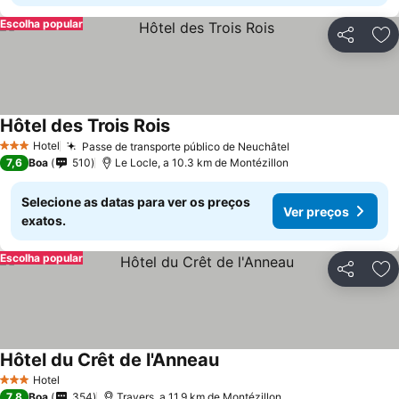
Escolha popular
Partilhar
Ad
Hôtel des Trois Rois
Hotel
Passe de transporte público de Neuchâtel
3 Estrelas
7,6
Boa
510
Le Locle, a 10.3 km de Montézillon
Selecione as datas para ver os preços
Ver preços
exatos.
Escolha popular
Partilhar
Ad
Hôtel du Crêt de l'Anneau
Hotel
3 Estrelas
7,8
Boa
354
Travers, a 11.9 km de Montézillon