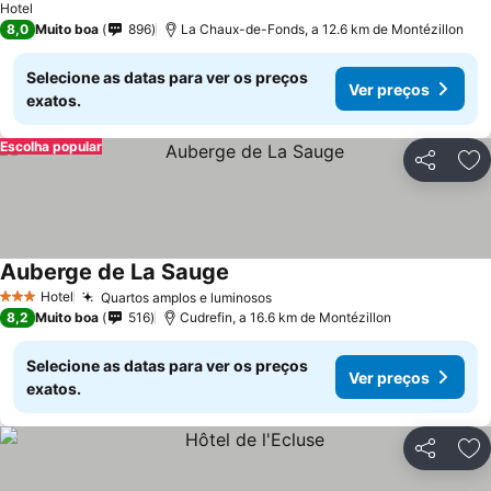
Hotel
8,0
Muito boa
896
La Chaux-de-Fonds, a 12.6 km de Montézillon
Selecione as datas para ver os preços
Ver preços
exatos.
Escolha popular
Partilhar
Ad
Auberge de La Sauge
Hotel
Quartos amplos e luminosos
3 Estrelas
8,2
Muito boa
516
Cudrefin, a 16.6 km de Montézillon
Selecione as datas para ver os preços
Ver preços
exatos.
Partilhar
Ad