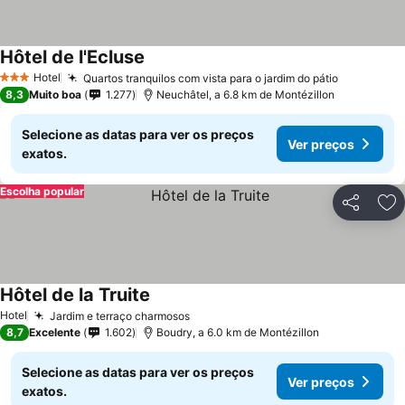
Hôtel de l'Ecluse
Hotel
Quartos tranquilos com vista para o jardim do pátio
3 Estrelas
8,3
Muito boa
1.277
Neuchâtel, a 6.8 km de Montézillon
Selecione as datas para ver os preços
Ver preços
exatos.
Escolha popular
Partilhar
Ad
Hôtel de la Truite
Hotel
Jardim e terraço charmosos
8,7
Excelente
1.602
Boudry, a 6.0 km de Montézillon
Selecione as datas para ver os preços
Ver preços
exatos.