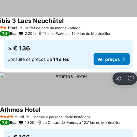
ibis 3 Lacs Neuchâtel
Hotel
Buffet de café da manhã variado
2 Estrelas
7,8
Boa
2.202
Thielle-Wavre, a 15.0 km de Montézillon
€ 136
De
Consulte os preços de
14 sites
Ver preços
Partilhar
Ad
Athmos Hotel
Hotel
Charme e personalidade históricos
4 Estrelas
7,9
Boa
1.309
La Chaux-de-Fonds, a 12.7 km de Montézillon