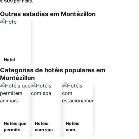
‎€ 509
por noite.
Outras estadias em Montézillon
Hotel
Categorias de hotéis populares em
Montézillon
Hotéis que
Hotéis
Hotéis
permitem
com spa
com
animais
estaciona