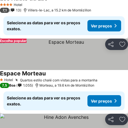
Hotel
4 Estrelas
7,1
13
Villers-le-Lac, a 15.2 km de Montézillon
Selecione as datas para ver os preços
Ver preços
exatos.
Escolha popular
Partilhar
Ad
Espace Morteau
Hotel
Quartos estilo chalé com vistas para a montanha
1 Estrelas
7,5
Boa
1.055
Morteau, a 19.6 km de Montézillon
Selecione as datas para ver os preços
Ver preços
exatos.
Partilhar
Ad