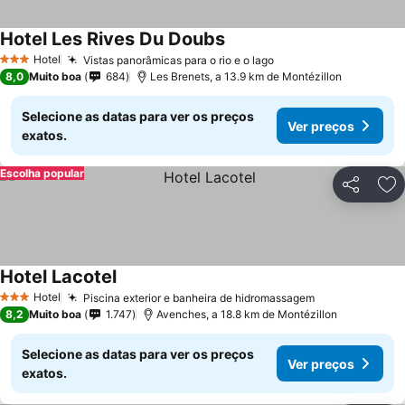
Hotel Les Rives Du Doubs
Hotel
Vistas panorâmicas para o rio e o lago
3 Estrelas
8,0
Muito boa
684
Les Brenets, a 13.9 km de Montézillon
Selecione as datas para ver os preços
Ver preços
exatos.
Escolha popular
Partilhar
Ad
Hotel Lacotel
Hotel
Piscina exterior e banheira de hidromassagem
3 Estrelas
8,2
Muito boa
1.747
Avenches, a 18.8 km de Montézillon
Selecione as datas para ver os preços
Ver preços
exatos.