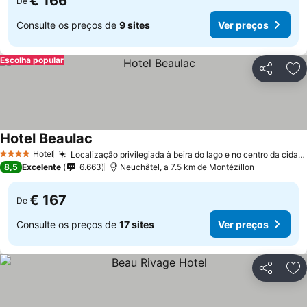
€ 166
De
Consulte os preços de
9 sites
Ver preços
Escolha popular
Partilhar
Ad
Hotel Beaulac
Hotel
Localização privilegiada à beira do lago e no centro da cidade
4 Estrelas
8,5
Excelente
6.663
Neuchâtel, a 7.5 km de Montézillon
€ 167
De
Consulte os preços de
17 sites
Ver preços
Partilhar
Ad