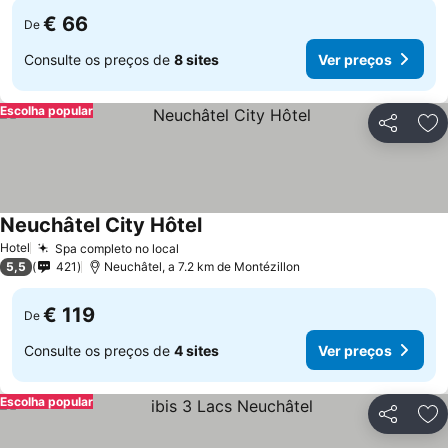
€ 66
De
Consulte os preços de
8 sites
Ver preços
Escolha popular
Partilhar
Ad
Neuchâtel City Hôtel
Hotel
Spa completo no local
5,5
421
Neuchâtel, a 7.2 km de Montézillon
€ 119
De
Consulte os preços de
4 sites
Ver preços
Escolha popular
Partilhar
Ad