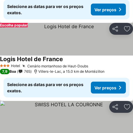
Selecione as datas para ver os preços
Ver preços
exatos.
Escolha popular
Partilhar
Ad
Logis Hotel de France
Hotel
Cenário montanhoso de Haut-Doubs
3 Estrelas
7,9
Boa
765
Villers-le-Lac, a 15.0 km de Montézillon
Selecione as datas para ver os preços
Ver preços
exatos.
Partilhar
Ad