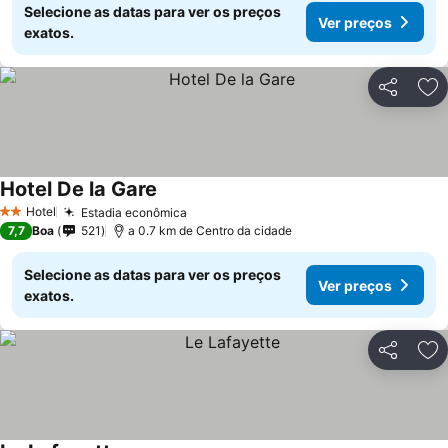
Selecione as datas para ver os preços
Ver preços
exatos.
Partilhar
Ad
Hotel De la Gare
Ver preços
Hotel
Estadia econômica
Ver preços
2 Estrelas
7,7
Boa
521
a 0.7 km de Centro da cidade
Selecione as datas para ver os preços
Ver preços
exatos.
Partilhar
Ad