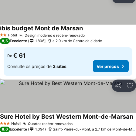
Partilhar
Ad
ibis budget Mont de Marsan
Ver preços
Hotel
Design moderno e recém-renovado
Ver preços
2 Estrelas
8,5
Excelente
1.806
a 2.9 km de Centro da cidade
€ 61
De
Consulte os preços de
3 sites
Ver preços
Partilhar
Ad
Sure Hotel by Best Western Mont-de-Marsan
V
Hotel
Quartos recém-renovados
Ver preços
3 Estrelas
8,6
Excelente
1.094
Saint-Pierre-du-Mont, a 2.7 km de Mont-de-Ma