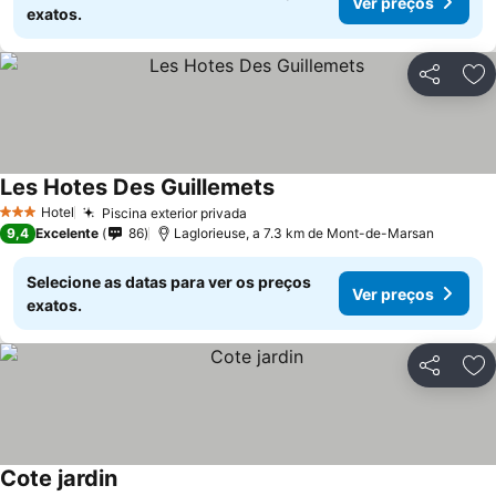
Ver preços
exatos.
Partilhar
Ad
Les Hotes Des Guillemets
Ver preços
Hotel
Piscina exterior privada
Ver preços
3 Estrelas
9,4
Excelente
86
Laglorieuse, a 7.3 km de Mont-de-Marsan
Selecione as datas para ver os preços
Ver preços
exatos.
Partilhar
Ad
Cote jardin
Ver preços