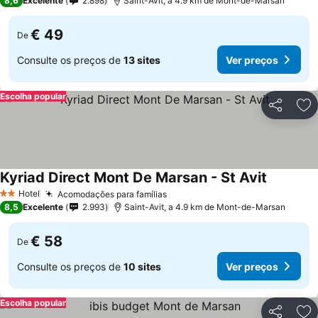
8,6
Excelente
2.898
Saint-Avit, a 4.9 km de Mont-de-Marsan
€ 49
De
Consulte os preços de
13 sites
Ver preços
Escolha popular
Partilhar
Ad
Kyriad Direct Mont De Marsan - St Avit
Ver preç
Hotel
Acomodações para famílias
Ver preços
2 Estrelas
8,5
Excelente
2.993
Saint-Avit, a 4.9 km de Mont-de-Marsan
€ 58
De
Consulte os preços de
10 sites
Ver preços
Escolha popular