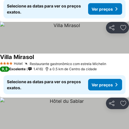
Selecione as datas para ver os preços
Ver preços
exatos.
Partilhar
Ad
Villa Mirasol
Ver preços
Hotel
Restaurante gastronômico com estrela Michelin
Ver preço
4 Estrelas
9,3
Excelente
1.416
a 0.5 km de Centro da cidade
Selecione as datas para ver os preços
Ver preços
exatos.
Partilhar
Ad