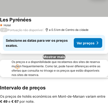
Les Pyrénées
Ver preços
Hotel
1 Estrelas
/
a 0.5 km de Centro da cidade
Pontuação não disponível
Selecione as datas para ver os preços
Ver preços
exatos.
Mostrar mais
Os preços e a disponibilidade que recebemos dos sites de reserva
mudam frequentemente. Como tal, pode haver diferenças entre as
ofertas que consulta no trivago e os preços que estão disponíveis
nos sites de reserva.
Intervalo de preços
Os preços de hotéis económicos em Mont-de-Marsan variam entre
‎€ 49
e
‎€ 67
por noite.