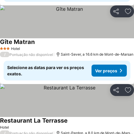
Partilhar
Ad
Gîte Matran
Ver preços
Hotel
3 Estrelas
/
Saint-Sever, a 16.6 km de Mont-de-Marsan
Pontuação não disponível
Selecione as datas para ver os preços
Ver preços
exatos.
Partilhar
Ad
Restaurant La Terrasse
Ver preços
Hotel
/
Saint-Perdon, a 8.0 km de Mont-de-Marsa
Pontuação não disponível