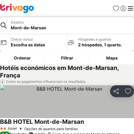
Favoritos
Iniciar
Me
Destino
Mont-de-Marsan
Check-in/out
Hóspedes e quartos
Escolha as datas
2 hóspedes, 1 quarto.
Ordenar
Filtrar
Mapa
Hotéis económicos em Mont-de-Marsan,
França
Como os pagamentos influenciam os resultados
Partilhar
Ad
B&B HOTEL Mont-de-Marsan
Ver preços
Hotel
Opções de quartos para famílias
Ver preços
2 Estrelas