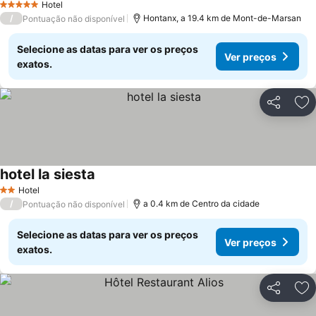
Hotel
5 Estrelas
/
Hontanx, a 19.4 km de Mont-de-Marsan
Pontuação não disponível
Selecione as datas para ver os preços
Ver preços
exatos.
Partilhar
Ad
hotel la siesta
Ver preços
Hotel
2 Estrelas
/
a 0.4 km de Centro da cidade
Pontuação não disponível
Selecione as datas para ver os preços
Ver preços
exatos.
Partilhar
Ad