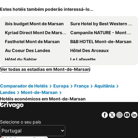
Estes hotéis também poderão interessá-lo...
ibis budget Mont de Marsan
Sure Hotel by Best Western Mont-de-Marsan
Kyriad Direct Mont De Marsan - St Avit
Campanile NATURE - Mont de Marsan
Fasthotel Mont de Marsan
B&B HOTEL Mont-de-Marsan
Au Coeur Des Landes
Hôtel Des Arceaux
Hôtel du Sablar
Le Lafayette
Ver todas as estadias em Mont-de-Marsan
Comparador de Hotéis
Europa
França
Aquitânia
Landes
Mont-de-Marsan
Hotéis económicos em Mont-de-Marsan
Facebook
Twitter
Insta
Yo
Selecione o seu país