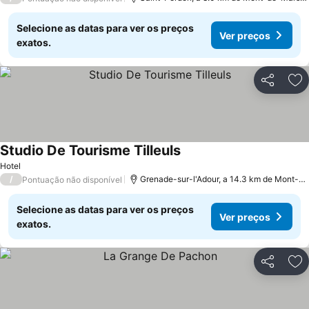
Selecione as datas para ver os preços
Ver preços
exatos.
Partilhar
Ad
Studio De Tourisme Tilleuls
Ver preços
Hotel
/
Grenade-sur-l'Adour, a 14.3 km de Mont-d
Pontuação não disponível
Selecione as datas para ver os preços
Ver preços
exatos.
Partilhar
Ad