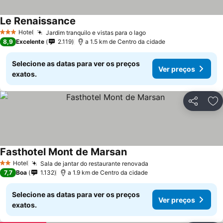
Le Renaissance
Ver preços
Hotel
Jardim tranquilo e vistas para o lago
Ver preços
3 Estrelas
8,9
Excelente
2.119
a 1.5 km de Centro da cidade
Selecione as datas para ver os preços
Ver preços
exatos.
Partilhar
Ad
Fasthotel Mont de Marsan
Ver preços
Hotel
Sala de jantar do restaurante renovada
Ver preços
2 Estrelas
7,7
Boa
1.132
a 1.9 km de Centro da cidade
Selecione as datas para ver os preços
Ver preços
exatos.