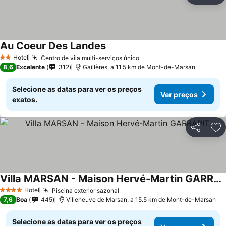
Au Coeur Des Landes
Ver preços
Hotel
Centro de vila multi-serviços único
Ver preços
2 Estrelas
8,6
Excelente
312
Gaillères, a 11.5 km de Mont-de-Marsan
Selecione as datas para ver os preços
Ver preços
exatos.
Partilhar
Ad
Villa MARSAN - Maison Hervé-Martin GARRAPIT
Ver preços
Hotel
Piscina exterior sazonal
Ver preços
4 Estrelas
7,6
Boa
445
Villeneuve de Marsan, a 15.5 km de Mont-de-Marsan
Selecione as datas para ver os preços