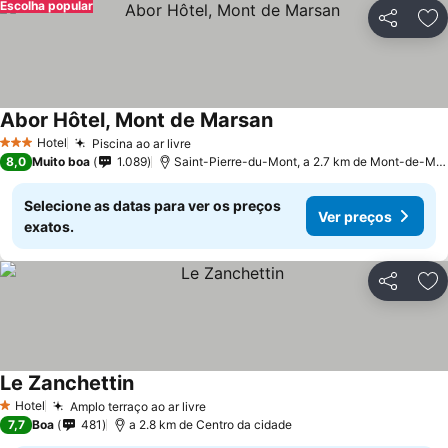
Escolha popular
Partilhar
Ad
Abor Hôtel, Mont de Marsan
Ver preços
Hotel
Piscina ao ar livre
Ver preços
3 Estrelas
8,0
Muito boa
1.089
Saint-Pierre-du-Mont, a 2.7 km de Mont-de-Ma
Selecione as datas para ver os preços
Ver preços
exatos.
Partilhar
Ad
Le Zanchettin
Ver preços
Hotel
Amplo terraço ao ar livre
Ver preços
1 Estrelas
7,7
Boa
481
a 2.8 km de Centro da cidade