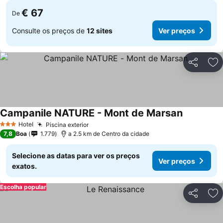
€ 67
De
Consulte os preços de
12 sites
Ver preços
Partilhar
Ad
Campanile NATURE - Mont de Marsan
Ver preços
Hotel
Piscina exterior
Ver preços
3 Estrelas
7,8
Boa
1.779
a 2.5 km de Centro da cidade
Selecione as datas para ver os preços
Ver preços
exatos.
Escolha popular
Partilhar
Ad