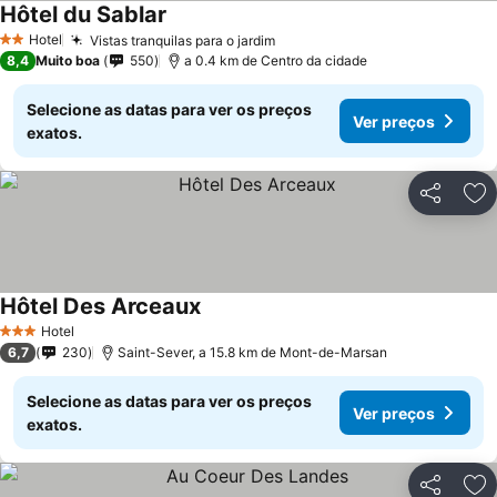
Hôtel du Sablar
Ver preços
Hotel
Vistas tranquilas para o jardim
Ver preços
2 Estrelas
8,4
Muito boa
550
a 0.4 km de Centro da cidade
Selecione as datas para ver os preços
Ver preços
exatos.
Partilhar
Ad
Hôtel Des Arceaux
Ver preços
Hotel
3 Estrelas
6,7
230
Saint-Sever, a 15.8 km de Mont-de-Marsan
Selecione as datas para ver os preços
Ver preços
exatos.
Partilhar
Ad