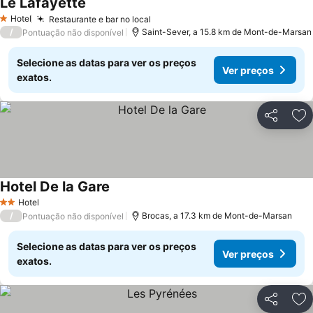
Le Lafayette
Ver preços
Hotel
Restaurante e bar no local
Ver preços
1 Estrelas
/
Saint-Sever, a 15.8 km de Mont-de-Marsan
Pontuação não disponível
Selecione as datas para ver os preços
Ver preços
exatos.
Partilhar
Ad
Hotel De la Gare
Ver preços
Hotel
2 Estrelas
/
Brocas, a 17.3 km de Mont-de-Marsan
Pontuação não disponível
Selecione as datas para ver os preços
Ver preços
exatos.
Partilhar
Ad