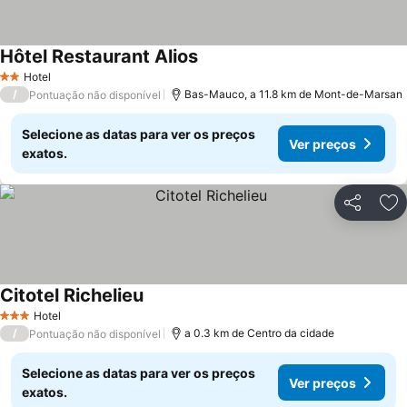
Hôtel Restaurant Alios
Ver preços
Hotel
2 Estrelas
/
Bas-Mauco, a 11.8 km de Mont-de-Marsan
Pontuação não disponível
Selecione as datas para ver os preços
Ver preços
exatos.
Partilhar
Ad
Citotel Richelieu
Ver preços
Hotel
3 Estrelas
/
a 0.3 km de Centro da cidade
Pontuação não disponível
Selecione as datas para ver os preços
Ver preços
exatos.