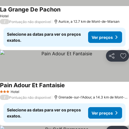
La Grange De Pachon
Ver preços
Hotel
/
Aurice, a 12.7 km de Mont-de-Marsan
Pontuação não disponível
Selecione as datas para ver os preços
Ver preços
exatos.
Partilhar
Ad
Pain Adour Et Fantaisie
Ver preços
Hotel
3 Estrelas
/
Grenade-sur-l'Adour, a 14.3 km de Mont-d
Pontuação não disponível
Selecione as datas para ver os preços
Ver preços
exatos.