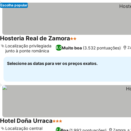
Escolha popular
Hosteria Real de Zamora
2 Estrelas
Ver preços
Localização privilegiada
Muito boa
(3.532 pontuações)
8,0
Z
junto à ponte românica
Ver preços
Selecione as datas para ver os preços exatos.
Hotel Doña Urraca
3 Estrelas
Ver preços
Localização central
Boa
(1.992 pontuações)
7,7
Zamora, a