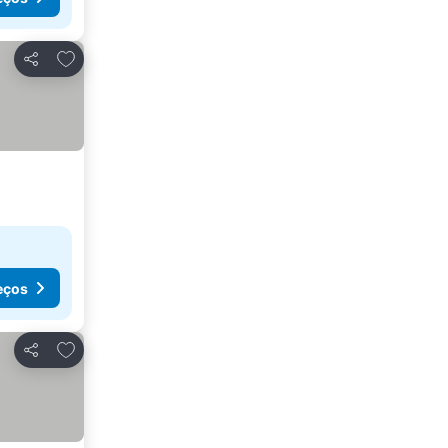
Adicionar aos favoritos
Partilhar
eços
Adicionar aos favoritos
Partilhar