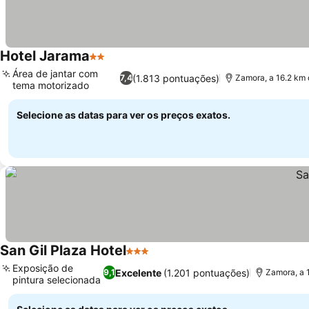
Hotel Jarama
2 Estrelas
Ver preços
Área de jantar com
(1.813 pontuações)
7,4
Zamora, a 16.2 km
tema motorizado
Ver preços
Selecione as datas para ver os preços exatos.
San Gil Plaza Hotel
3 Estrelas
Ver preços
Exposição de
Excelente
(1.201 pontuações)
9,1
Zamora, a 
pintura selecionada
Ver preços