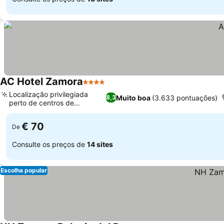
AC Hotel Zamora
4 Estrelas
Ver preços
Localização privilegiada
Muito boa
(3.633 pontuações)
8,3
perto de centros de
Ver preços
transporte
€ 70
De
Consulte os preços de
14 sites
Escolha popular