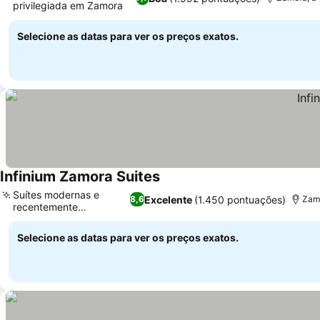
privilegiada em Zamora
Ver preços
Selecione as datas para ver os preços exatos.
Infinium Zamora Suites
Ver preços
Suítes modernas e
Excelente
(1.450 pontuações)
8,6
Zamo
recentemente
Ver preços
renovadas
Selecione as datas para ver os preços exatos.