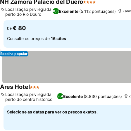
NH Zamora Palacio del Duero
4 Estrelas
Ver preços
Localização privilegiada
Excelente
(5.112 pontuações)
8,6
Zamo
perto do Rio Douro
Ver preços
€ 80
De
Consulte os preços de
16 sites
Escolha popular
Ares Hotel
3 Estrelas
Ver preços
Localização privilegiada
Excelente
(8.830 pontuações)
9,4
Z
perto do centro histórico
Ver preços
Selecione as datas para ver os preços exatos.