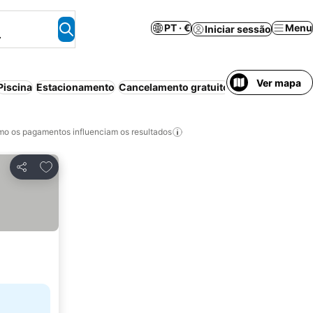
PT · €
Menu
Iniciar sessão
.
Ver mapa
Piscina
Estacionamento
Cancelamento gratuito
o os pagamentos influenciam os resultados
Adicionar aos favoritos
Partilhar