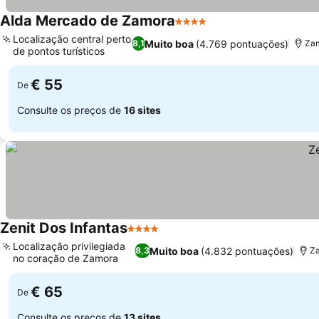
Alda Mercado de Zamora
4 Estrelas
Ver preços
Localização central perto
Muito boa
(4.769 pontuações)
8,1
Zam
de pontos turísticos
Ver preços
€ 55
De
Consulte os preços de
16 sites
Zenit Dos Infantas
4 Estrelas
Ver preços
Localização privilegiada
Muito boa
(4.832 pontuações)
8,3
Za
no coração de Zamora
Ver preços
€ 65
De
Consulte os preços de
13 sites