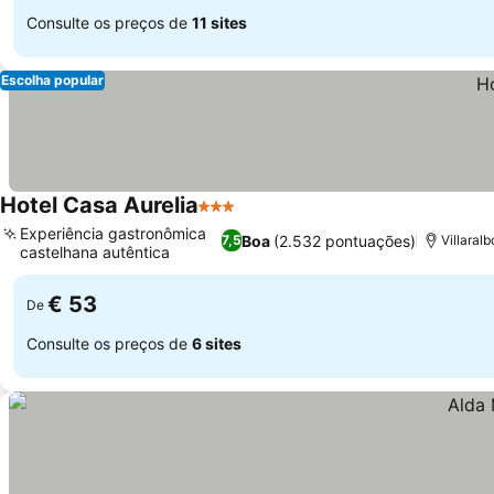
Consulte os preços de
11 sites
Escolha popular
Hotel Casa Aurelia
3 Estrelas
Ver preços
Experiência gastronômica
Boa
(2.532 pontuações)
7,5
Villaral
castelhana autêntica
Ver preços
€ 53
De
Consulte os preços de
6 sites