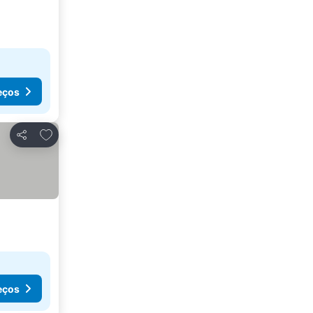
eços
Adicionar aos favoritos
Partilhar
eços