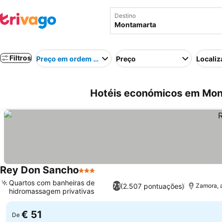
Destino
Filtros
Preço em ordem crescente
Preço
Localiz
Hotéis económicos em Mon
Rey Don Sancho
3 Estrelas
Ver preços
Quartos com banheiras de
(2.507 pontuações)
7,1
Zamora, 
hidromassagem privativas
Ver preços
€ 51
De