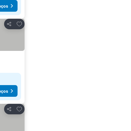
eços
Adicionar aos favoritos
Partilhar
eços
Adicionar aos favoritos
Partilhar