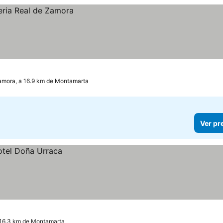
amora, a 16.9 km de Montamarta
Ver pr
 16.3 km de Montamarta