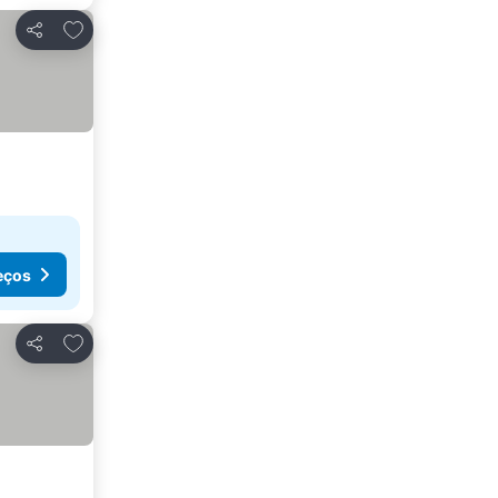
Adicionar aos favoritos
Partilhar
eços
Adicionar aos favoritos
Partilhar