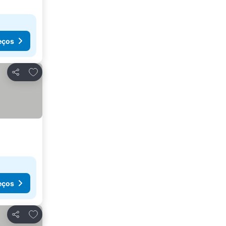
eços
Adicionar aos favoritos
Partilhar
eços
Adicionar aos favoritos
Partilhar