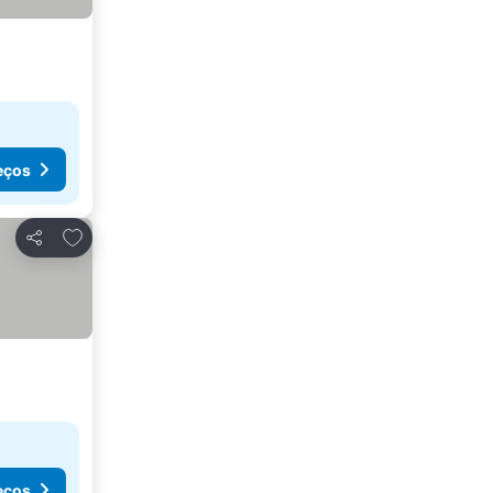
eços
Adicionar aos favoritos
Partilhar
eços