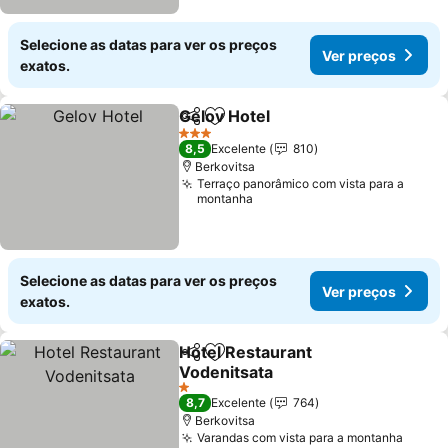
Selecione as datas para ver os preços
Ver preços
exatos.
Gelov Hotel
Partilhar
Adicionar aos favoritos
3 Estrelas
8,5
Excelente
810
Berkovitsa
Terraço panorâmico com vista para a
montanha
Selecione as datas para ver os preços
Ver preços
exatos.
Hotel Restaurant
Partilhar
Adicionar aos favoritos
Vodenitsata
1 Estrelas
8,7
Excelente
764
Berkovitsa
Varandas com vista para a montanha