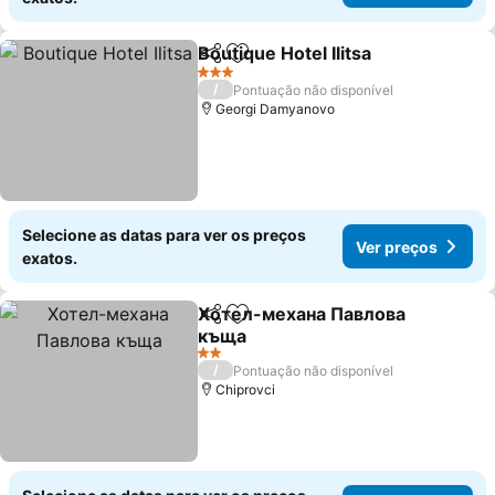
Boutique Hotel Ilitsa
Partilhar
Adicionar aos favoritos
3 Estrelas
/
Pontuação não disponível
Georgi Damyanovo
Selecione as datas para ver os preços
Ver preços
exatos.
Хотел-механа Павлова
Partilhar
Adicionar aos favoritos
къща
2 Estrelas
/
Pontuação não disponível
Chiprovci