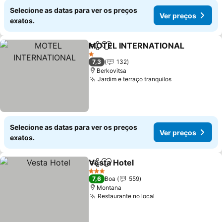
Selecione as datas para ver os preços
Ver preços
exatos.
MOTEL INTERNATIONAL
Partilhar
Adicionar aos favoritos
1 Estrelas
7,3
132
Berkovitsa
Jardim e terraço tranquilos
Selecione as datas para ver os preços
Ver preços
exatos.
Vesta Hotel
Partilhar
Adicionar aos favoritos
3 Estrelas
7,6
Boa
559
Montana
Restaurante no local