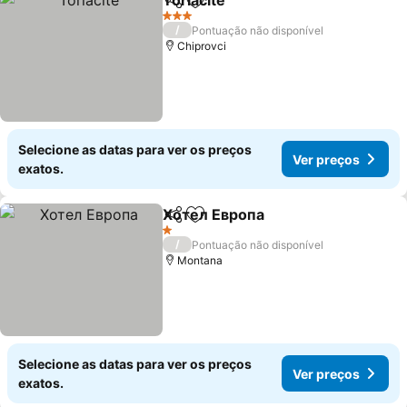
Torlacite
Partilhar
Adicionar aos favoritos
3 Estrelas
/
Pontuação não disponível
Chiprovci
Selecione as datas para ver os preços
Ver preços
exatos.
Хотел Европа
Partilhar
Adicionar aos favoritos
1 Estrelas
/
Pontuação não disponível
Montana
Selecione as datas para ver os preços
Ver preços
exatos.