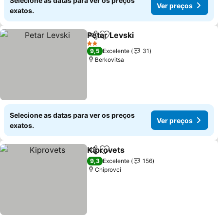
Selecione as datas para ver os preços
Ver preços
exatos.
Petar Levski
Partilhar
Adicionar aos favoritos
2 Estrelas
9,5
Excelente
31
Berkovitsa
Selecione as datas para ver os preços
Ver preços
exatos.
Kiprovets
Partilhar
Adicionar aos favoritos
9,3
Excelente
156
Chiprovci