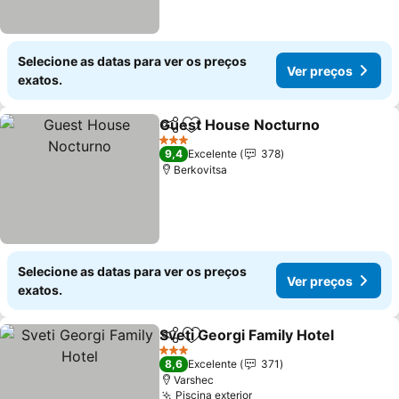
Selecione as datas para ver os preços
Ver preços
exatos.
Guest House Nocturno
Partilhar
Adicionar aos favoritos
3 Estrelas
9,4
Excelente
378
Berkovitsa
Selecione as datas para ver os preços
Ver preços
exatos.
Sveti Georgi Family Hotel
Partilhar
Adicionar aos favoritos
3 Estrelas
8,6
Excelente
371
Varshec
Piscina exterior