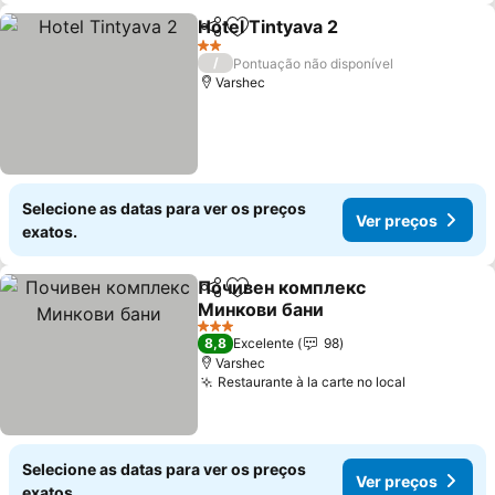
Hotel Tintyava 2
Partilhar
Adicionar aos favoritos
2 Estrelas
/
Pontuação não disponível
Varshec
Selecione as datas para ver os preços
Ver preços
exatos.
Почивен комплекс
Partilhar
Adicionar aos favoritos
Минкови бани
3 Estrelas
8,8
Excelente
98
Varshec
Restaurante à la carte no local
Selecione as datas para ver os preços
Ver preços
exatos.