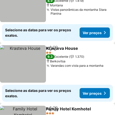
8,9
Excelente
1.419
Montana
Vistas panorâmicas da montanha Stara
Planina
Selecione as datas para ver os preços
Ver preços
exatos.
Krasteva House
Partilhar
Adicionar aos favoritos
2 Estrelas
9,3
Excelente
1.370
Berkovitsa
Varandas com vista para a montanha
Selecione as datas para ver os preços
Ver preços
exatos.
Family Hotel Komhotel
Partilhar
Adicionar aos favoritos