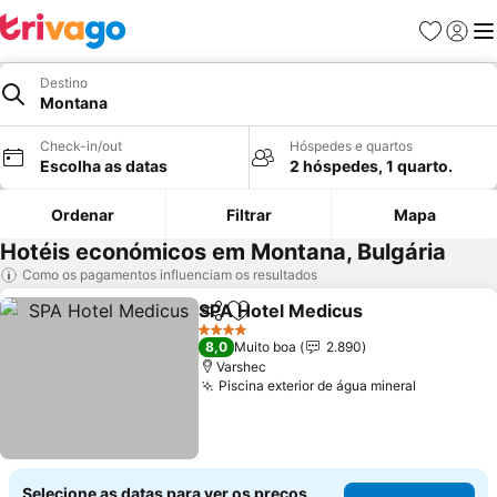
Favoritos
Iniciar
Me
Destino
Montana
Check-in/out
Hóspedes e quartos
Escolha as datas
2 hóspedes, 1 quarto.
Ordenar
Filtrar
Mapa
Hotéis económicos em Montana, Bulgária
Como os pagamentos influenciam os resultados
SPA Hotel Medicus
Partilhar
Adicionar aos favoritos
4 Estrelas
8,0
Muito boa
2.890
Varshec
Piscina exterior de água mineral
Selecione as datas para ver os preços