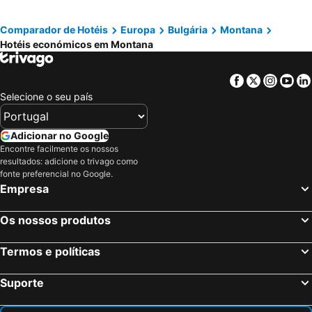
Comparador de Hotéis
Europa
Bulgária
Montana
Hotéis económicos em Montana
Facebook
Twitter
Insta
Yo
Selecione o seu país
Adicionar no Google
Encontre facilmente os nossos
resultados: adicione o trivago como
fonte preferencial no Google.
Empresa
Os nossos produtos
Termos e políticas
Suporte