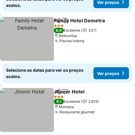
Ver preços
exatos.
Family Hotel Demetra
Partilhar
Adicionar aos favoritos
3 Estrelas
8,9
Excelente
337
Berkovitsa
Piscina interna
Selecione as datas para ver os preços
Ver preços
exatos.
Jitomir Hotel
Partilhar
Adicionar aos favoritos
3 Estrelas
9,1
Excelente
2.874
Montana
Restaurante gourmet