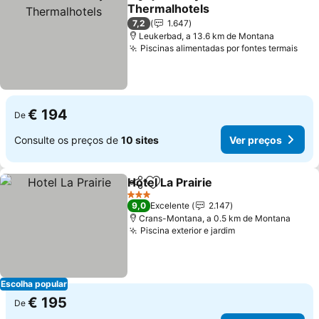
Partilhar
Adicionar aos favoritos
Thermalhotels
Ver preços
7,2
1.647
Leukerbad, a 13.6 km de Montana
Piscinas alimentadas por fontes termais
Ver
€ 194
De
Consulte os preços de
10 sites
Ver preços
Hotel La Prairie
Partilhar
Adicionar aos favoritos
Ver preços
3 Estrelas
9,0
Excelente
2.147
Crans-Montana, a 0.5 km de Montana
Piscina exterior e jardim
Ver preços
Escolha popular
€ 195
De