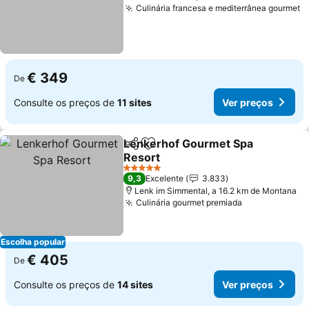
Culinária francesa e mediterrânea gourmet
V
€ 349
De
Consulte os preços de
11 sites
Ver preços
Lenkerhof Gourmet Spa
Partilhar
Adicionar aos favoritos
Resort
Ver preços
5 Estrelas
9,3
Excelente
3.833
Lenk im Simmental, a 16.2 km de Montana
Culinária gourmet premiada
Ver preços
Escolha popular
€ 405
De
Consulte os preços de
14 sites
Ver preços