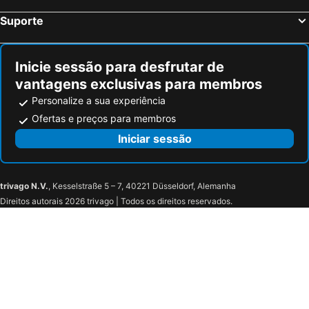
La Promenade
Hôtel les Berges
Suporte
Les Mazots de la Source & Spa
Hotel Des Vignes
Hotel Castel
Dans ma bulle
Inicie sessão para desfrutar de
Hotel Du Rhone
Studio Noyer C
vantagens exclusivas para membros
Hôtel Elite
Le Bristol Leukerbad
Personalize a sua experiência
Hotel Astoria
Hotel Restaurant Waldhaus
Ofertas e preços para membros
De France by Thermalhotels
Eringer Hotel
Iniciar sessão
Hotel Restaurant Bären
Hotel Chalet Royal
Parkhotel Bellevue Lenk
Auberge Les Rangs
trivago N.V.
, Kesselstraße 5 – 7, 40221 Düsseldorf, Alemanha
Lenkerhof Gourmet Spa Resort
Hotel Pas de Cheville
Direitos autorais 2026 trivago | Todos os direitos reservados.