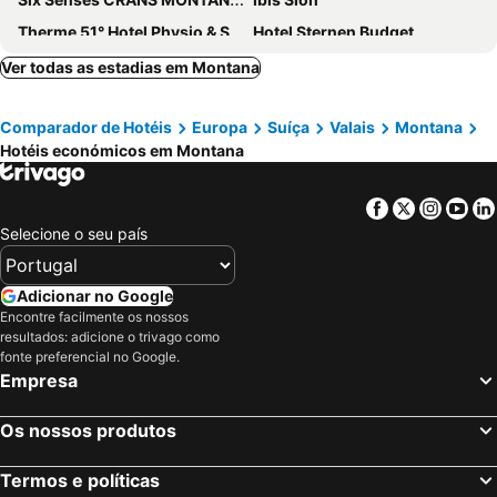
Therme 51° Hotel Physio & Spa
Hotel Sternen Budget
Ibis Styles Sierre
Thermal Hotels & Walliser Alpentherme Leukerbad
Ver todas as estadias em Montana
Hotel Royal
Hotel-Restaurant Le Mont Paisible, Crans-Montana
Comparador de Hotéis
Europa
Suíça
Valais
Montana
Hotel Gemmi
The Blackbird (Le Merle)
Hotéis económicos em Montana
Hotel Waldrand
Hotel La Prairie
Boutique Hotel Art de Vivre & SPA
Hotel Belmont
Facebook
Twitter
Insta
Yo
Hotel Etrier
Panorama
Selecione o seu país
Hôtel Au Terminus
Hotel De La Poste Sierre
Chandolin Boutique Hotel
Hotel Kreuz Lenk
Adicionar no Google
Encontre facilmente os nossos
Hotel Helvetia Intergolf
Crans Ambassador
resultados: adicione o trivago como
Hotel du Lac
Hotel Ad'Eldorado
fonte preferencial no Google.
Empresa
Hôtel Splendide
Guarda Golf Hotel & Residences
Le Green
Hôtel de la Forêt
Os nossos produtos
Chetzeron
Hôtel historique Chez Elsy - Crans-Sapins
Termos e políticas
Hotel Casino
Chalet des Alpes