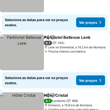
Selecione as datas para ver os preços
Ver preços
exatos.
Parkhotel Bellevue Lenk
Partilhar
Adicionar aos favoritos
Ve
6,7
350
Lenk im Simmental, a 16.2 km de Montana
Piscina interna convidativa
Ver preços
Selecione as datas para ver os preços
Ver preços
exatos.
Hôtel Cristal
Partilhar
Adicionar aos favoritos
Ver preços
8,7
Excelente
968
Grimentz, a 16.8 km de Montana
Quartos espaçosos com vista para a