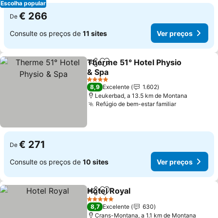
Escolha popular
€ 266
De
Consulte os preços de
11 sites
Ver preços
Therme 51° Hotel Physio
Partilhar
Adicionar aos favoritos
& Spa
Ver preços
4 Estrelas
8,9
Excelente
1.602
Leukerbad, a 13.5 km de Montana
Refúgio de bem-estar familiar
Ver preços
€ 271
De
Consulte os preços de
10 sites
Ver preços
Hotel Royal
Partilhar
Adicionar aos favoritos
Ver preços
5 Estrelas
8,7
Excelente
630
Crans-Montana, a 1.1 km de Montana