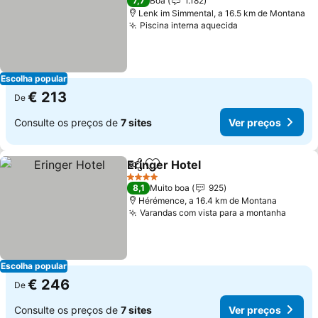
7,7
Boa
1.182
Lenk im Simmental, a 16.5 km de Montana
Piscina interna aquecida
Ver preços
Escolha popular
€ 213
De
Consulte os preços de
7 sites
Ver preços
Eringer Hotel
Partilhar
Adicionar aos favoritos
Ver preços
4 Estrelas
8,1
Muito boa
925
Hérémence, a 16.4 km de Montana
Varandas com vista para a montanha
Ver p
Escolha popular
€ 246
De
Consulte os preços de
7 sites
Ver preços