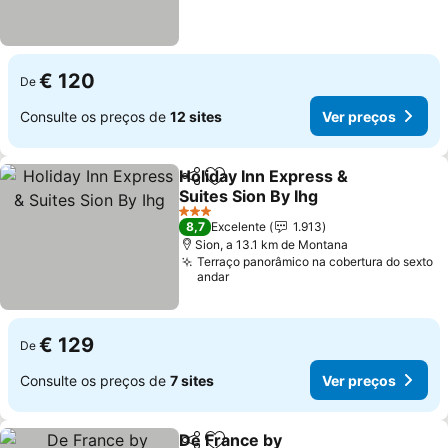
€ 120
De
Consulte os preços de
12 sites
Ver preços
Holiday Inn Express &
Partilhar
Adicionar aos favoritos
Suites Sion By Ihg
Ver preços
3 Estrelas
8,7
Excelente
1.913
Sion, a 13.1 km de Montana
Terraço panorâmico na cobertura do sexto
andar
€ 129
De
Consulte os preços de
7 sites
Ver preços
De France by