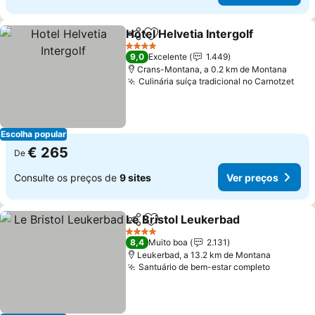
Hotel Helvetia Intergolf
Partilhar
Adicionar aos favoritos
Ver
4 Estrelas
9,0
Excelente
1.449
Crans-Montana, a 0.2 km de Montana
Culinária suíça tradicional no Carnotzet
Ver
Escolha popular
€ 265
De
Consulte os preços de
9 sites
Ver preços
Le Bristol Leukerbad
Partilhar
Adicionar aos favoritos
Ver p
4 Estrelas
8,4
Muito boa
2.131
Leukerbad, a 13.2 km de Montana
Santuário de bem-estar completo
Ver pre