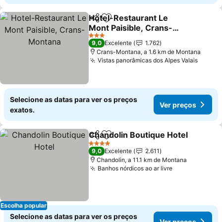
Hotel-Restaurant Le
Partilhar
Adicionar aos favoritos
Mont Paisible, Crans-
Montana
Ver preços
3 Estrelas
9,0
Excelente
1.762
Crans-Montana, a 1.6 km de Montana
Vistas panorâmicas dos Alpes Valais
Ver pr
Selecione as datas para ver os preços
Ver preços
exatos.
Chandolin Boutique Hotel
Partilhar
Adicionar aos favoritos
4 Estrelas
9,0
Excelente
2.611
Chandolin, a 11.1 km de Montana
Banhos nórdicos ao ar livre
Ver preços
Escolha popular
Selecione as datas para ver os preços
Ver preços