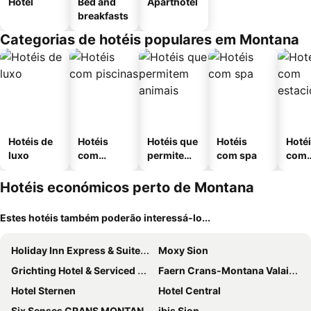
Hotel
Bed and
Aparthotel
breakfasts
Categorias de hotéis populares em Montana
Hotéis de
Hotéis
Hotéis que
Hotéis
Hoté
luxo
com
permitem
com spa
com
piscinas
animais
esta
ment
Hotéis económicos perto de Montana
Estes hotéis também poderão interessá-lo...
Holiday Inn Express & Suites Sion By Ihg
Moxy Sion
Grichting Hotel & Serviced Apartments
Faern Crans-Montana Valaisia
Hotel Sternen
Hotel Central
Six Senses CRANS MONTANA by IHG
ibis Sion