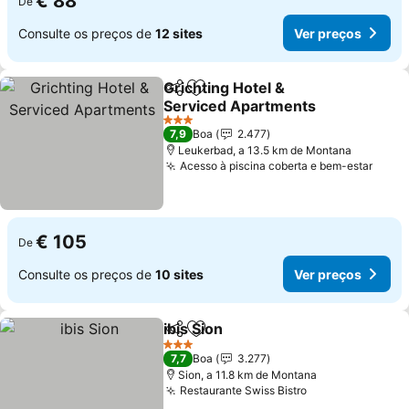
€ 88
De
Consulte os preços de
12 sites
Ver preços
Grichting Hotel &
Partilhar
Adicionar aos favoritos
Serviced Apartments
Ver preços
3 Estrelas
7,9
Boa
2.477
Leukerbad, a 13.5 km de Montana
Acesso à piscina coberta e bem-estar
Ver 
€ 105
De
Consulte os preços de
10 sites
Ver preços
ibis Sion
Partilhar
Adicionar aos favoritos
Ver preços
3 Estrelas
7,7
Boa
3.277
Sion, a 11.8 km de Montana
Restaurante Swiss Bistro
Ver preços