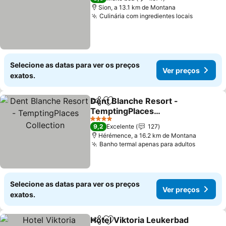
Sion, a 13.1 km de Montana
Culinária com ingredientes locais
Ver preç
Selecione as datas para ver os preços
Ver preços
exatos.
Dent Blanche Resort -
Partilhar
Adicionar aos favoritos
TemptingPlaces
Collection
Ver preços
4 Estrelas
9,2
Excelente
127
Hérémence, a 16.2 km de Montana
Banho termal apenas para adultos
Ver pre
Selecione as datas para ver os preços
Ver preços
exatos.
Hotel Viktoria Leukerbad
Partilhar
Adicionar aos favoritos
V