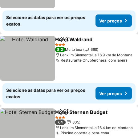
Selecione as datas para ver os preços
Ver preços
exatos.
Hotel Waldrand
Partilhar
Adicionar aos favoritos
Ver preços
3 Estrelas
8,2
Muito boa
668
Lenk im Simmental, a 16.9 km de Montana
Restaurante Chupferchessi com lareira
Ver 
Selecione as datas para ver os preços
Ver preços
exatos.
Hotel Sternen Budget
Partilhar
Adicionar aos favoritos
Ver 
3 Estrelas
7,4
805
Lenk im Simmental, a 16.4 km de Montana
Piscina coberta e bem-estar
Ver preços