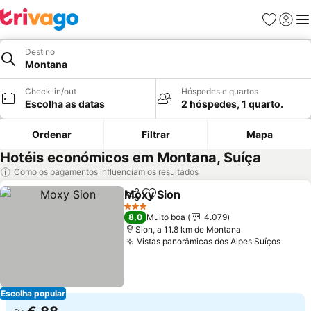
Favoritos
Iniciar
Me
Destino
Montana
Check-in/out
Hóspedes e quartos
Escolha as datas
2 hóspedes, 1 quarto.
Ordenar
Filtrar
Mapa
Hotéis económicos em Montana, Suíça
Como os pagamentos influenciam os resultados
Moxy Sion
Partilhar
Adicionar aos favoritos
Ver preços
3 Estrelas
8,0
Muito boa
4.079
Sion, a 11.8 km de Montana
Vistas panorâmicas dos Alpes Suíços
Ver p
Escolha popular