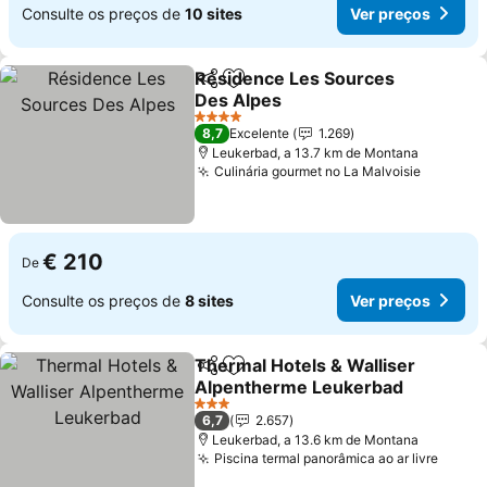
Consulte os preços de
10 sites
Ver preços
Résidence Les Sources
Partilhar
Adicionar aos favoritos
Des Alpes
Ver preços
4 Estrelas
8,7
Excelente
1.269
Leukerbad, a 13.7 km de Montana
Culinária gourmet no La Malvoisie
Ver pre
€ 210
De
Consulte os preços de
8 sites
Ver preços
Thermal Hotels & Walliser
Partilhar
Adicionar aos favoritos
Alpentherme Leukerbad
Ver preços
3 Estrelas
6,7
2.657
Leukerbad, a 13.6 km de Montana
Piscina termal panorâmica ao ar livre
Ver p