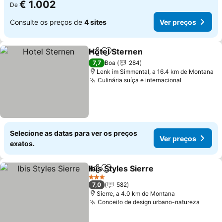
€ 1.002
De
Consulte os preços de
4 sites
Ver preços
Hotel Sternen
Partilhar
Adicionar aos favoritos
Ver preços
7,7
Boa
284
Lenk im Simmental, a 16.4 km de Montana
Culinária suíça e internacional
Ver preços
Selecione as datas para ver os preços
Ver preços
exatos.
Ibis Styles Sierre
Partilhar
Adicionar aos favoritos
Ver preço
3 Estrelas
7,0
582
Sierre, a 4.0 km de Montana
Conceito de design urbano-natureza
Ver p