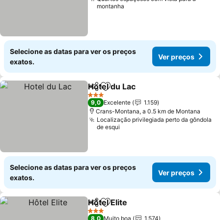
montanha
Selecione as datas para ver os preços
Ver preços
exatos.
Hotel du Lac
Partilhar
Adicionar aos favoritos
Ver preços
3 Estrelas
9,0
Excelente
1.159
Crans-Montana, a 0.5 km de Montana
Localização privilegiada perto da gôndola
de esqui
Selecione as datas para ver os preços
Ver preços
exatos.
Hôtel Elite
Partilhar
Adicionar aos favoritos
Ver preços
3 Estrelas
8,0
Muito boa
1.574