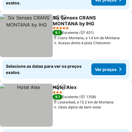
exatos.
Six Senses CRANS
Partilhar
Adicionar aos favoritos
MONTANA by IHG
Ver preços
5 Estrelas
9,1
Excelente
631
Crans-Montana, a 1.4 km de Montana
Acesso direto à pista Chetzeron
Ver preço
Selecione as datas para ver os preços
Ver preços
exatos.
Hotel Alex
Partilhar
Adicionar aos favoritos
Ver preços
3 Estrelas
9,1
Excelente
1.558
Leukerbad, a 13.2 km de Montana
Oásis alpino de bem-estar
Ver preços