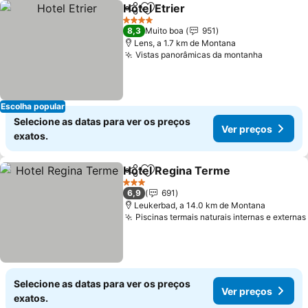
Hotel Etrier
Partilhar
Adicionar aos favoritos
Ver preços
4 Estrelas
8,3
Muito boa
951
Lens, a 1.7 km de Montana
Vistas panorâmicas da montanha
Ver preç
Escolha popular
Selecione as datas para ver os preços
Ver preços
exatos.
Hotel Regina Terme
Partilhar
Adicionar aos favoritos
Ver pr
3 Estrelas
6,9
691
Leukerbad, a 14.0 km de Montana
Piscinas termais naturais internas e externas
Selecione as datas para ver os preços
Ver preços
exatos.