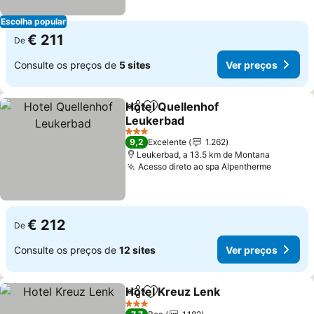
Escolha popular
€ 211
De
Consulte os preços de
5 sites
Ver preços
Hotel Quellenhof
Partilhar
Adicionar aos favoritos
Leukerbad
Ver preços
3 Estrelas
9,2
Excelente
1.262
Leukerbad, a 13.5 km de Montana
Acesso direto ao spa Alpentherme
Ver pre
€ 212
De
Consulte os preços de
12 sites
Ver preços
Hotel Kreuz Lenk
Partilhar
Adicionar aos favoritos
Ver preç
3 Estrelas