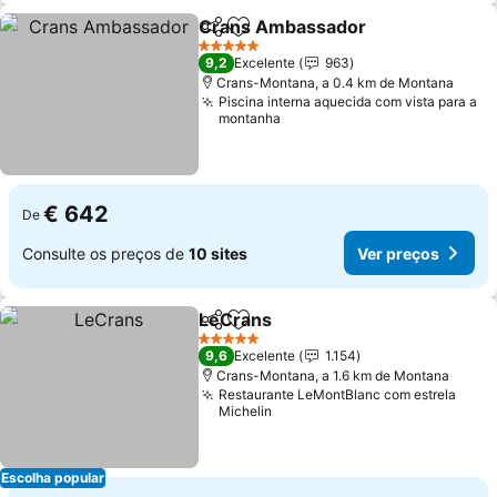
Crans Ambassador
Partilhar
Adicionar aos favoritos
Ver pr
5 Estrelas
9,2
Excelente
963
Crans-Montana, a 0.4 km de Montana
Piscina interna aquecida com vista para a
montanha
€ 642
De
Consulte os preços de
10 sites
Ver preços
LeCrans
Partilhar
Adicionar aos favoritos
Ver preços
5 Estrelas
9,6
Excelente
1.154
Crans-Montana, a 1.6 km de Montana
Restaurante LeMontBlanc com estrela
Michelin
Escolha popular