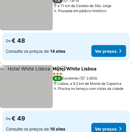
7,4
1.975
a 1.1 km de Castelo de São Jorge
Pousada em palácio histórico
Ver preços
€ 48
De
Consulte os preços de
14 sites
Ver preços
Hotel White Lisboa
Partilhar
Adicionar aos favoritos
Ver pre
3 Estrelas
9,0
Excelente
3.605
Lisboa, a 9.2 km de Monte de Caparica
Piscina no terraço com vistas da cidade
Ver
€ 49
De
Consulte os preços de
16 sites
Ver preços