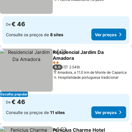
Ver preços
€ 46
De
Consulte os preços de
8 sites
Ver preços
Residencial Jardim Da
Partilhar
Adicionar aos favoritos
Amadora
Ver preços
2 Estrelas
6,0
2.549
Amadora, a 11.0 km de Monte de Caparica
Hospitalidade portuguesa tradicional
Ver p
Escolha popular
€ 46
De
Consulte os preços de
11 sites
Ver preços
Fenicius Charme Hotel