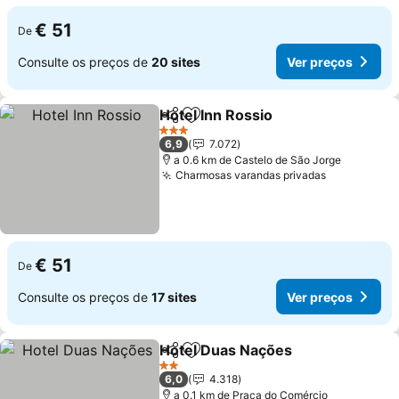
€ 51
De
Consulte os preços de
20 sites
Ver preços
Hotel Inn Rossio
Partilhar
Adicionar aos favoritos
Ver preço
3 Estrelas
6,9
7.072
a 0.6 km de Castelo de São Jorge
Charmosas varandas privadas
Ver preços
€ 51
De
Consulte os preços de
17 sites
Ver preços
Hotel Duas Nações
Partilhar
Adicionar aos favoritos
Ver pr
2 Estrelas
6,0
4.318
a 0.1 km de Praça do Comércio