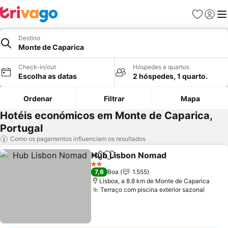
Favoritos
Iniciar
Me
Destino
Monte de Caparica
Check-in/out
Hóspedes e quartos
Escolha as datas
2 hóspedes, 1 quarto.
Ordenar
Filtrar
Mapa
Hotéis económicos em Monte de Caparica,
Portugal
Como os pagamentos influenciam os resultados
Hub Lisbon Nomad
Partilhar
Adicionar aos favoritos
Ver pre
2 Estrelas
7,6
Boa
1.555
Lisboa, a 8.8 km de Monte de Caparica
Terraço com piscina exterior sazonal
Ver p