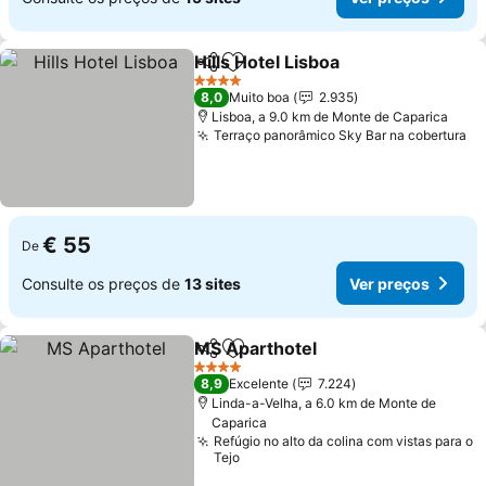
Hills Hotel Lisboa
Partilhar
Adicionar aos favoritos
Ver preç
4 Estrelas
8,0
Muito boa
2.935
Lisboa, a 9.0 km de Monte de Caparica
Terraço panorâmico Sky Bar na cobertura
Ve
€ 55
De
Consulte os preços de
13 sites
Ver preços
MS Aparthotel
Partilhar
Adicionar aos favoritos
Ver preços
4 Estrelas
8,9
Excelente
7.224
Linda-a-Velha, a 6.0 km de Monte de
Caparica
Refúgio no alto da colina com vistas para o
Tejo