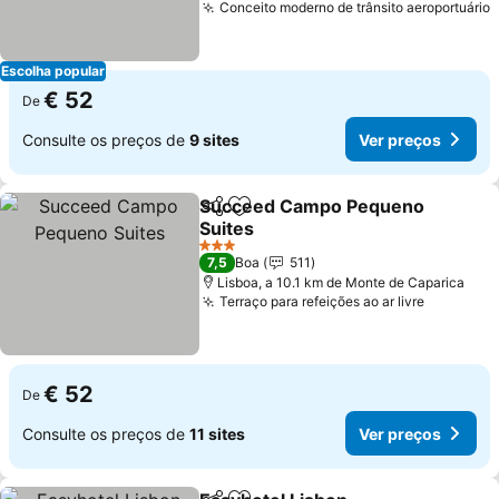
Conceito moderno de trânsito aeroportuário
V
Escolha popular
€ 52
De
Consulte os preços de
9 sites
Ver preços
Succeed Campo Pequeno
Partilhar
Adicionar aos favoritos
Suites
Ver preços
3 Estrelas
7,5
Boa
511
Lisboa, a 10.1 km de Monte de Caparica
Terraço para refeições ao ar livre
Ver preç
€ 52
De
Consulte os preços de
11 sites
Ver preços