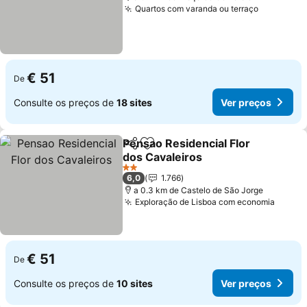
Quartos com varanda ou terraço
Ver preç
€ 51
De
Consulte os preços de
18 sites
Ver preços
Pensao Residencial Flor
Partilhar
Adicionar aos favoritos
dos Cavaleiros
Ver preços
2 Estrelas
6,0
1.766
a 0.3 km de Castelo de São Jorge
Exploração de Lisboa com economia
Ver p
€ 51
De
Consulte os preços de
10 sites
Ver preços