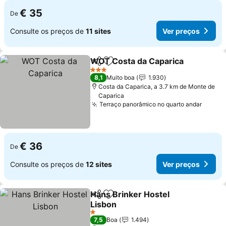
€ 35
De
Consulte os preços de
11 sites
Ver preços
WOT Costa da Caparica
Partilhar
Adicionar aos favoritos
Ve
3 Estrelas
8,1
Muito boa
1.930
Costa da Caparica, a 3.7 km de Monte de
Caparica
Terraço panorâmico no quarto andar
Ver p
€ 36
De
Consulte os preços de
12 sites
Ver preços
Hans Brinker Hostel
Partilhar
Adicionar aos favoritos
Lisbon
Ver preços
1 Estrelas
7,5
Boa
1.494