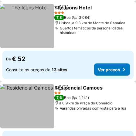
The Icons Hotel
Partilhar
Adicionar aos favoritos
Ver preços
3 Estrelas
7,8
Boa
3.084
Lisboa, a 9.3 km de Monte de Caparica
Quartos temáticos de personalidades
históricas
€ 52
De
Consulte os preços de
13 sites
Ver preços
Residencial Camoes
Partilhar
Adicionar aos favoritos
Ver p
2 Estrelas
7,6
Boa
1.241
a 0.9 km de Praça do Comércio
Varandas privadas com vista para a rua
Ver 