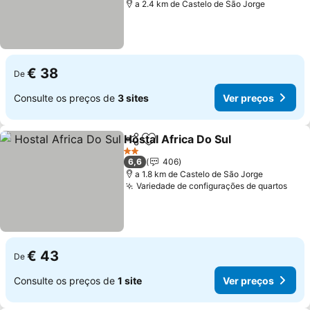
a 2.4 km de Castelo de São Jorge
€ 38
De
Consulte os preços de
3 sites
Ver preços
Hostal Africa Do Sul
Partilhar
Adicionar aos favoritos
Ver pr
2 Estrelas
6,6
406
a 1.8 km de Castelo de São Jorge
Variedade de configurações de quartos
Ver 
€ 43
De
Consulte os preços de
1 site
Ver preços