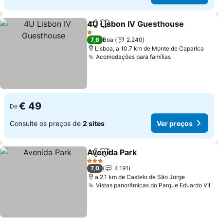
4U Lisbon IV Guesthouse
Partilhar
Adicionar aos favoritos
1 Estrelas
7,6
Boa
2.240
Lisboa, a 10.7 km de Monte de Caparica
Acomodações para famílias
Ver preços
€ 49
De
Consulte os preços de
2 sites
Ver preços
Avenida Park
Partilhar
Adicionar aos favoritos
Ver preços
3 Estrelas
7,0
4.191
a 2.1 km de Castelo de São Jorge
Vistas panorâmicas do Parque Eduardo VII
Ve