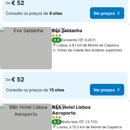
€ 52
De
Consulte os preços de
8 sites
Ver preços
Exe Saldanha
Partilhar
Adicionar aos favoritos
Ver preços
3 Estrelas
9,0
Excelente
6.207
Lisboa, a 9.1 km de Monte de Caparica
Vistas da cidade dos andares superiores
Ver
€ 52
De
Consulte os preços de
15 sites
Ver preços
B&b Hotel Lisboa
Partilhar
Adicionar aos favoritos
Aeroporto
Ver preços
3 Estrelas
8,3
Muito boa
13.710
Loures, a 15.3 km de Monte de Caparica