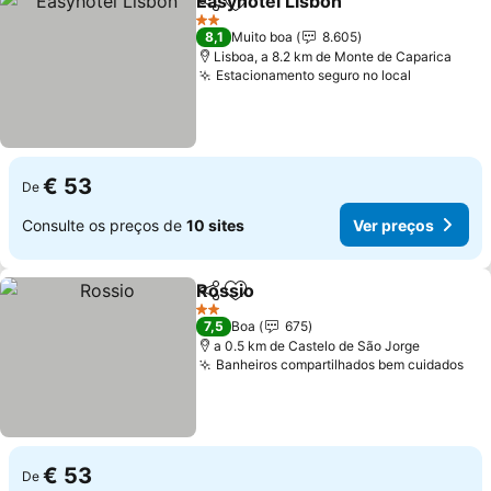
Easyhotel Lisbon
Partilhar
Adicionar aos favoritos
Ver preç
2 Estrelas
8,1
Muito boa
8.605
Lisboa, a 8.2 km de Monte de Caparica
Estacionamento seguro no local
Ver preço
€ 53
De
Consulte os preços de
10 sites
Ver preços
Rossio
Partilhar
Adicionar aos favoritos
Ver preços
2 Estrelas
7,5
Boa
675
a 0.5 km de Castelo de São Jorge
Banheiros compartilhados bem cuidados
Ver
€ 53
De