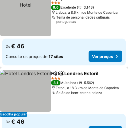
Partilhar
Adicionar aos favoritos
Ver
3 Estrelas
8,6
Excelente
3.143
Lisboa, a 8.6 km de Monte de Caparica
Tema de personalidades culturais
portuguesas
€ 46
De
Consulte os preços de
17 sites
Ver preços
Hotel Londres Estoril
Partilhar
Adicionar aos favoritos
Ver 
3 Estrelas
8,1
Muito boa
5.562
Estoril, a 18.3 km de Monte de Caparica
Salão de bem-estar e beleza
Ver preços
Escolha popular
€ 46
De