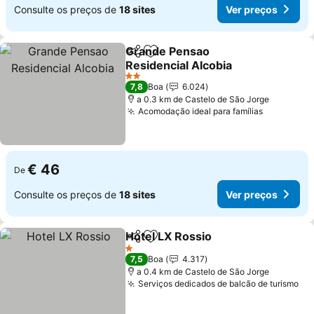
Consulte os preços de
18 sites
Ver preços
Grande Pensao
Partilhar
Adicionar aos favoritos
Residencial Alcobia
Ver preços
2 Estrelas
7,8
Boa
6.024
a 0.3 km de Castelo de São Jorge
Acomodação ideal para famílias
Ver preço
€ 46
De
Consulte os preços de
18 sites
Ver preços
Hotel LX Rossio
Partilhar
Adicionar aos favoritos
Ver preços
1 Estrelas
7,5
Boa
4.317
a 0.4 km de Castelo de São Jorge
Serviços dedicados de balcão de turismo
Ve