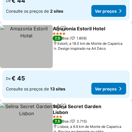
€ 44
De
Consulte os preços de
2 sites
Ver preços
Amazonia Estoril Hotel
Partilhar
Adicionar aos favoritos
Ver
4 Estrelas
7,5
Boa
1.806
Estoril, a 18.0 km de Monte de Caparica
Design inspirado na Art Déco
Ver preços
€ 45
De
Consulte os preços de
13 sites
Ver preços
Selina Secret Garden
Partilhar
Adicionar aos favoritos
Lisbon
Ver preços
3 Estrelas
7,5
Boa
3.715
Lisboa, a 6.6 km de Monte de Caparica
Piscina exuberante no pátio