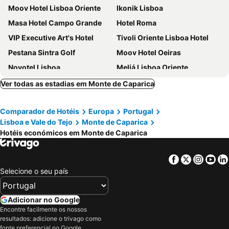
Moov Hotel Lisboa Oriente
Ikonik Lisboa
Masa Hotel Campo Grande
Hotel Roma
VIP Executive Art's Hotel
Tivoli Oriente Lisboa Hotel
Pestana Sintra Golf
Moov Hotel Oeiras
Novotel Lisboa
Meliá Lisboa Oriente
VIP Executive Zurique Hotel
TRYP by Wyndham Lisboa Caparica Mar
Ver todas as estadias em Monte de Caparica
Holiday Inn Express Lisbon - Alfragide by IHG
Turim Ibéria Hotel
Comparador de Hotéis
Europa
Portugal
VIP Executive Entrecampos Hotel
Selina Secret Garden Lisbon
Lisboa e Vale do Tejo
Monte de Caparica
Residencial Jardim Da Amadora
Evidencia Belverde Atitude Hotel
Hotéis económicos em Monte de Caparica
Holiday Inn Express Lisbon - Oeiras By Ihg
ibis Lisboa Parque das Naçoes
ibis Lisboa Jose Malhoa
Eurostars Universal Lisboa
Facebook
Twitter
Insta
Yo
Selecione o seu país
ibis Lisboa Sintra
Stay Hotel Lisboa Aeroporto
MS Aparthotel
Universo Romantico
Adicionar no Google
Avenida Park
INATEL Oeiras
Encontre facilmente os nossos
Hotel Londres Estoril
ibis Lisboa Alfragide
resultados: adicione o trivago como
fonte preferencial no Google.