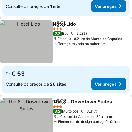
Consulte os preços de
1 site
Ver preços
Hotel Lido
Partilhar
Adicionar aos favoritos
Ver preços
3 Estrelas
7,7
Boa
5.285
Estoril, a 18.2 km de Monte de Caparica
Terraço relvado na cobertura
Ver preços
€ 53
De
Consulte os preços de
20 sites
Ver preços
The 8 - Downtown Suites
Partilhar
Adicionar aos favoritos
3 Estrelas
8,2
Muito boa
3.317
a 0.4 km de Castelo de São Jorge
Elementos de design português únicos
Ver 