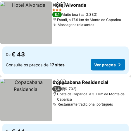
Hotel Alvorada
Partilhar
Adicionar aos favoritos
Ver preços
3 Estrelas
8,1
Muito boa
3.333
Estoril, a 17.9 km de Monte de Caparica
Massagens relaxantes
Ver preços
€ 43
De
Consulte os preços de
17 sites
Ver preços
Copacabana Residencial
Partilhar
Adicionar aos favoritos
V
7,4
702
Costa da Caparica, a 3.7 km de Monte de
Caparica
Restaurante tradicional português
Ver pre