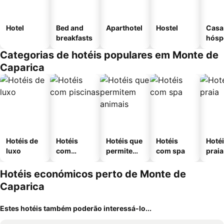
Hotel
Bed and
Aparthotel
Hostel
Casa
breakfasts
hósp
Categorias de hotéis populares em Monte de
Caparica
Hotéis de
Hotéis
Hotéis que
Hotéis
Hotéi
luxo
com
permitem
com spa
praia
piscinas
animais
Hotéis económicos perto de Monte de
Caparica
Estes hotéis também poderão interessá-lo...