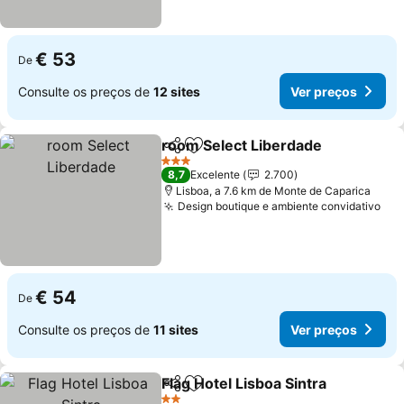
€ 53
De
Consulte os preços de
12 sites
Ver preços
room Select Liberdade
Partilhar
Adicionar aos favoritos
Ver
3 Estrelas
8,7
Excelente
2.700
Lisboa, a 7.6 km de Monte de Caparica
Design boutique e ambiente convidativo
Ver
€ 54
De
Consulte os preços de
11 sites
Ver preços
Flag Hotel Lisboa Sintra
Partilhar
Adicionar aos favoritos
Ve