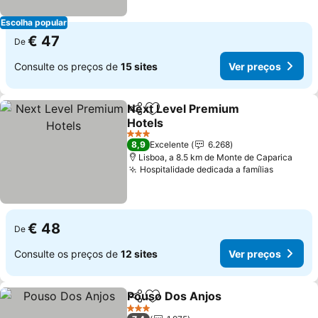
Escolha popular
€ 47
De
Consulte os preços de
15 sites
Ver preços
Next Level Premium
Partilhar
Adicionar aos favoritos
Hotels
Ver preços
3 Estrelas
8,9
Excelente
6.268
Lisboa, a 8.5 km de Monte de Caparica
Hospitalidade dedicada a famílias
Ver pre
€ 48
De
Consulte os preços de
12 sites
Ver preços
Pouso Dos Anjos
Partilhar
Adicionar aos favoritos
Ver preç
3 Estrelas