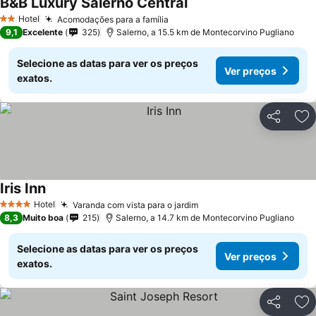
B&B Luxury Salerno Central
Ver preços
Hotel
Acomodações para a família
Ver preços
2 Estrelas
9,1
Excelente
325
Salerno, a 15.5 km de Montecorvino Pugliano
Selecione as datas para ver os preços
Ver preços
exatos.
Partilhar
Ad
Iris Inn
Ver preços
Hotel
Varanda com vista para o jardim
Ver preços
4 Estrelas
8,3
Muito boa
215
Salerno, a 14.7 km de Montecorvino Pugliano
Selecione as datas para ver os preços
Ver preços
exatos.
Partilhar
Ad