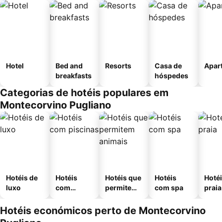
Hotel
Bed and
Resorts
Casa de
Apar
breakfasts
hóspedes
Categorias de hotéis populares em
Montecorvino Pugliano
Hotéis de
Hotéis
Hotéis que
Hotéis
Hotéi
luxo
com
permitem
com spa
praia
piscinas
animais
Hotéis económicos perto de Montecorvino