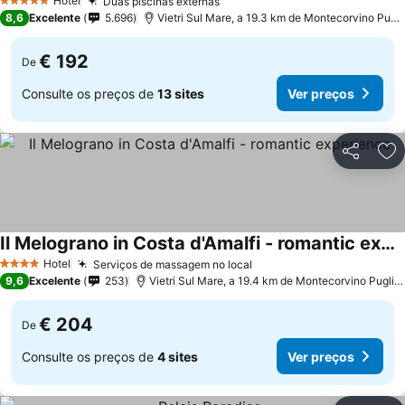
Hotel
Duas piscinas externas
Ver preços
5 Estrelas
8,6
Excelente
5.696
Vietri Sul Mare, a 19.3 km de Montecorvino Pugl
€ 192
De
Consulte os preços de
13 sites
Ver preços
Partilhar
Ad
Il Melograno in Costa d'Amalfi - romantic experience
Ver preços
Hotel
Serviços de massagem no local
Ver preços
4 Estrelas
9,6
Excelente
253
Vietri Sul Mare, a 19.4 km de Montecorvino Puglia
€ 204
De
Consulte os preços de
4 sites
Ver preços