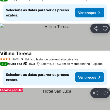
Selecione as datas para ver os preços
Ver preços
exatos.
Partilhar
Ad
Villino Teresa
Ver preços
Hotel
Edifício histórico com entrada privativa
Ver preços
4 Estrelas
8,4
Muito boa
153
Salerno, a 15.3 km de Montecorvino Pugliano
Selecione as datas para ver os preços
Ver preços
exatos.
Escolha popular
Partilhar
Ad