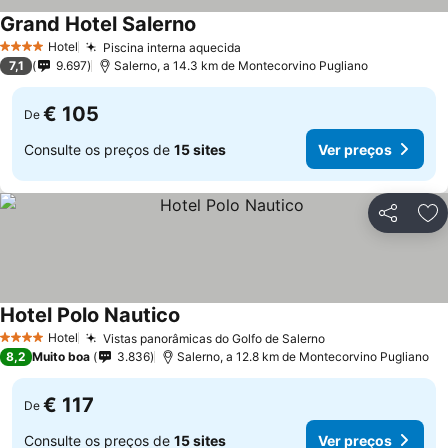
Grand Hotel Salerno
Ver preços
Hotel
Piscina interna aquecida
Ver preços
4 Estrelas
7,1
9.697
Salerno, a 14.3 km de Montecorvino Pugliano
€ 105
De
Consulte os preços de
15 sites
Ver preços
Partilhar
Ad
Hotel Polo Nautico
Ver preços
Hotel
Vistas panorâmicas do Golfo de Salerno
Ver preços
4 Estrelas
8,2
Muito boa
3.836
Salerno, a 12.8 km de Montecorvino Pugliano
€ 117
De
Consulte os preços de
15 sites
Ver preços