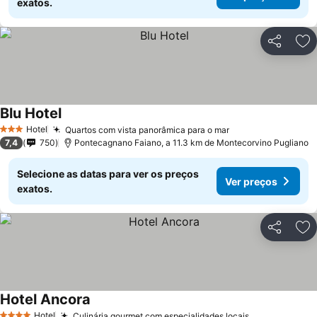
exatos.
Partilhar
Ad
Blu Hotel
Ver preços
Hotel
Quartos com vista panorâmica para o mar
Ver preços
3 Estrelas
7,4
750
Pontecagnano Faiano, a 11.3 km de Montecorvino Pugliano
Selecione as datas para ver os preços
Ver preços
exatos.
Partilhar
Ad
Hotel Ancora
Ver preços
Hotel
Culinária gourmet com especialidades locais