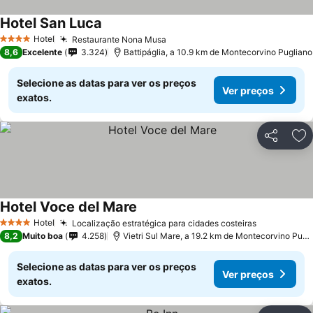
Hotel San Luca
Ver preços
Hotel
Restaurante Nona Musa
Ver preços
4 Estrelas
8,6
Excelente
3.324
Battipáglia, a 10.9 km de Montecorvino Pugliano
Selecione as datas para ver os preços
Ver preços
exatos.
Partilhar
Ad
Hotel Voce del Mare
Ver preços
Hotel
Localização estratégica para cidades costeiras
Ver preços
4 Estrelas
8,2
Muito boa
4.258
Vietri Sul Mare, a 19.2 km de Montecorvino Pugl
Selecione as datas para ver os preços
Ver preços
exatos.