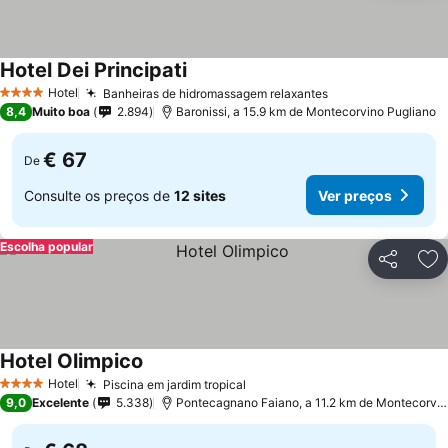
Hotel Dei Principati
Ver preços
Hotel
Banheiras de hidromassagem relaxantes
Ver preços
4 Estrelas
8,4
Muito boa
2.894
Baronissi, a 15.9 km de Montecorvino Pugliano
€ 67
De
Consulte os preços de
12 sites
Ver preços
Escolha popular
Partilhar
Ad
Hotel Olimpico
Ver preços
Hotel
Piscina em jardim tropical
Ver preços
4 Estrelas
9,0
Excelente
5.338
Pontecagnano Faiano, a 11.2 km de Montecorvin