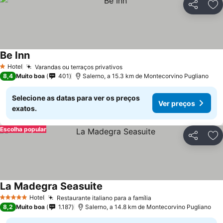
Partilhar
Ad
Be Inn
Ver preços
Hotel
Varandas ou terraços privativos
Ver preços
1 Estrelas
8,4
Muito boa
401
Salerno, a 15.3 km de Montecorvino Pugliano
Selecione as datas para ver os preços
Ver preços
exatos.
Escolha popular
Partilhar
Ad
La Madegra Seasuite
Ver preços
Hotel
Restaurante italiano para a família
Ver preços
5 Estrelas
8,2
Muito boa
1.187
Salerno, a 14.8 km de Montecorvino Pugliano