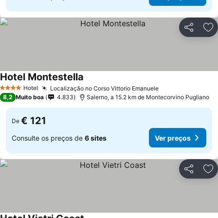
Partilhar
Ad
Hotel Montestella
Ver preços
Hotel
Localização no Corso Vittorio Emanuele
Ver preços
4 Estrelas
8,2
Muito boa
4.833
Salerno, a 15.2 km de Montecorvino Pugliano
€ 121
De
Consulte os preços de
6 sites
Ver preços
Partilhar
Ad