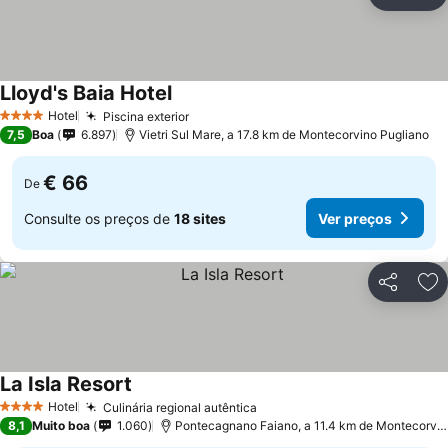
Partilhar
Ad
Lloyd's Baia Hotel
Ver preços
Hotel
Piscina exterior
Ver preços
4 Estrelas
7,5
Boa
6.897
Vietri Sul Mare, a 17.8 km de Montecorvino Pugliano
€ 66
De
Consulte os preços de
18 sites
Ver preços
Partilhar
Ad
La Isla Resort
Ver preços
Hotel
Culinária regional autêntica
Ver preços
4 Estrelas
8,1
Muito boa
1.060
Pontecagnano Faiano, a 11.4 km de Montecorvin