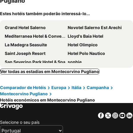
Pugliano
Estes hotéis também poderão interessá-lo...
Grand Hotel Salerno
Novotel Salerno Est Arechi
Mediterranea Hotel & Convention Center
Lloyd's Baia Hotel
La Madegra Seasuite
Hotel Olimpico
Saint Joseph Resort
Hotel Polo Nautico
San Severino Park Hotel & Spa
sophie
Hotel Plaza
B&B Bellavista Costa d'Amalfi
Ver todas as estadias em Montecorvino Pugliano
Hotel Montestella
Ad Maiora
Comparador de Hotéis
Europa
Itália
Campanha
Be Inn
Hotel Palace
Montecorvino Pugliano
Hotel Bruman Salerno
Villino Teresa
Hotéis económicos em Montecorvino Pugliano
Hotel Villa Rizzo Resort and Spa
B&B Luxury Salerno Central
Hotel Bristol
Relais Paradiso
Facebook
Twitter
Insta
Yo
Selecione o seu país
Hotel Raito
La Isla Resort
B&B SALERNO IN
Iris Inn