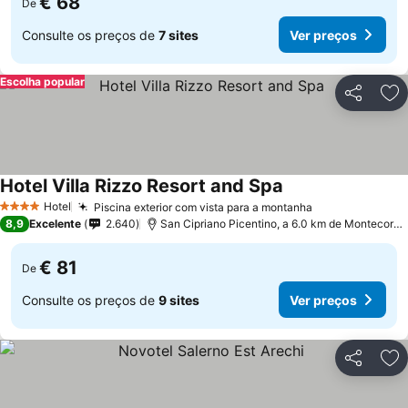
€ 68
De
Consulte os preços de
7 sites
Ver preços
Escolha popular
Partilhar
Ad
Hotel Villa Rizzo Resort and Spa
Ver preços
Hotel
Piscina exterior com vista para a montanha
Ver preços
4 Estrelas
8,9
Excelente
2.640
San Cipriano Picentino, a 6.0 km de Montecorvi
€ 81
De
Consulte os preços de
9 sites
Ver preços
Partilhar
Ad