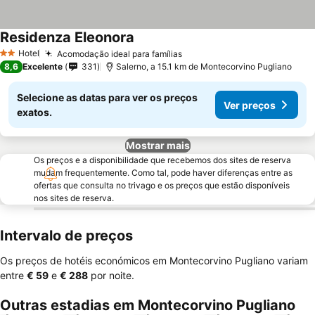
Residenza Eleonora
Ver preços
Hotel
Acomodação ideal para famílias
Ver preços
2 Estrelas
8,6
Excelente
331
Salerno, a 15.1 km de Montecorvino Pugliano
Selecione as datas para ver os preços
Ver preços
exatos.
Mostrar mais
Os preços e a disponibilidade que recebemos dos sites de reserva
mudam frequentemente. Como tal, pode haver diferenças entre as
ofertas que consulta no trivago e os preços que estão disponíveis
nos sites de reserva.
Intervalo de preços
Os preços de hotéis económicos em Montecorvino Pugliano variam
entre
‎€ 59
e
‎€ 288
por noite.
Outras estadias em Montecorvino Pugliano