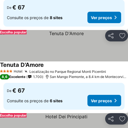
€ 67
De
Consulte os preços de
8 sites
Ver preços
Escolha popular
Partilhar
Ad
Tenuta D'Amore
Ver preços
Hotel
Localização no Parque Regional Monti Picentini
Ver preço
4 Estrelas
8,6
Excelente
1.700
San Mango Piemonte, a 8.4 km de Montecorvino
€ 67
De
Consulte os preços de
6 sites
Ver preços
Escolha popular
Partilhar
Ad