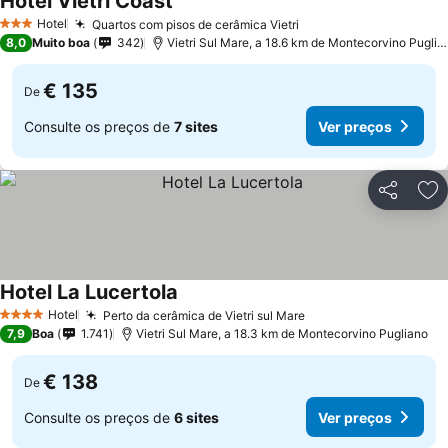
Hotel Vietri Coast
Ver preços
Hotel
Quartos com pisos de cerâmica Vietri
Ver preços
3 Estrelas
8,0
Muito boa
342
Vietri Sul Mare, a 18.6 km de Montecorvino Puglia
€ 135
De
Consulte os preços de
7 sites
Ver preços
Partilhar
Ad
Hotel La Lucertola
Ver preços
Hotel
Perto da cerâmica de Vietri sul Mare
Ver preços
4 Estrelas
7,9
Boa
1.741
Vietri Sul Mare, a 18.3 km de Montecorvino Pugliano
€ 138
De
Consulte os preços de
6 sites
Ver preços