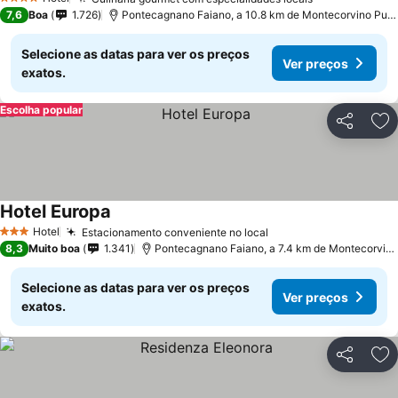
Ver preços
4 Estrelas
7,6
Boa
1.726
Pontecagnano Faiano, a 10.8 km de Montecorvino Pugl
Selecione as datas para ver os preços
Ver preços
exatos.
Escolha popular
Partilhar
Ad
Hotel Europa
Ver preços
Hotel
Estacionamento conveniente no local
Ver preços
3 Estrelas
8,3
Muito boa
1.341
Pontecagnano Faiano, a 7.4 km de Montecorvino
Selecione as datas para ver os preços
Ver preços
exatos.
Partilhar
Ad