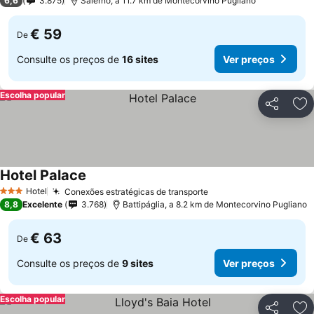
6,6
3.875
Salerno, a 11.7 km de Montecorvino Pugliano
€ 59
De
Consulte os preços de
16 sites
Ver preços
Escolha popular
Partilhar
Ad
Hotel Palace
Ver preços
Hotel
Conexões estratégicas de transporte
Ver preços
3 Estrelas
8,8
Excelente
3.768
Battipáglia, a 8.2 km de Montecorvino Pugliano
€ 63
De
Consulte os preços de
9 sites
Ver preços
Escolha popular