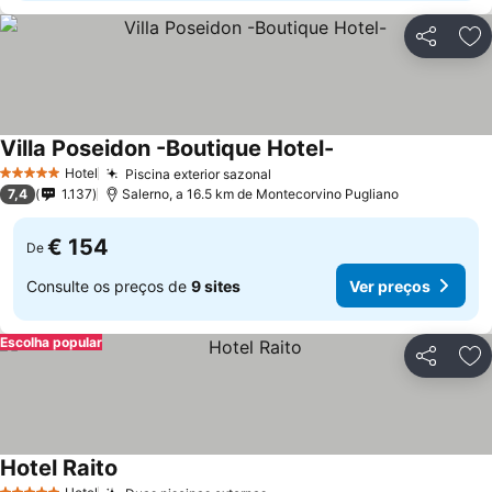
Partilhar
Ad
Villa Poseidon -Boutique Hotel-
Ver preços
Hotel
Piscina exterior sazonal
Ver preços
5 Estrelas
7,4
1.137
Salerno, a 16.5 km de Montecorvino Pugliano
€ 154
De
Consulte os preços de
9 sites
Ver preços
Escolha popular
Partilhar
Ad
Hotel Raito
Ver preços