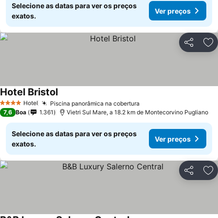
Selecione as datas para ver os preços
Ver preços
exatos.
Partilhar
Ad
Hotel Bristol
Ver preços
Hotel
Piscina panorâmica na cobertura
Ver preços
4 Estrelas
7,6
Boa
1.361
Vietri Sul Mare, a 18.2 km de Montecorvino Pugliano
Selecione as datas para ver os preços
Ver preços
exatos.
Partilhar
Ad