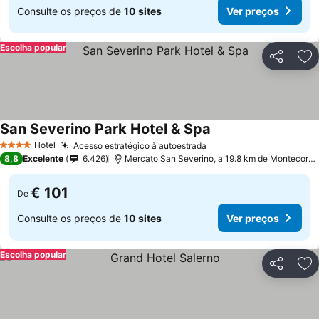
Consulte os preços de
10 sites
Ver preços
Escolha popular
Partilhar
Ad
San Severino Park Hotel & Spa
Ver preços
Hotel
Acesso estratégico à autoestrada
Ver preços
4 Estrelas
8,8
Excelente
6.426
Mercato San Severino, a 19.8 km de Montecorvi
€ 101
De
Consulte os preços de
10 sites
Ver preços
Escolha popular
Partilhar
Ad