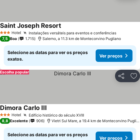
Saint Joseph Resort
Ver preços
Hotel
Instalações versáteis para eventos e conferências
Ver preço
3 Estrelas
7,5
Boa
1.715
Salerno, a 11.3 km de Montecorvino Pugliano
Selecione as datas para ver os preços
Ver preços
exatos.
Escolha popular
Partilhar
Ad
Dimora Carlo III
Ver preços
Hotel
Edifício histórico do século XVIII
Ver preços
3 Estrelas
8,8
Excelente
906
Vietri Sul Mare, a 19.4 km de Montecorvino Puglia
Selecione as datas para ver os preços
Ver preços