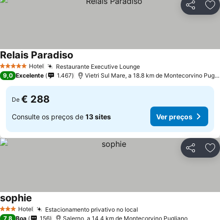
Partilhar
Ad
Relais Paradiso
Ver preços
Hotel
Restaurante Executive Lounge
Ver preços
5 Estrelas
9,0
Excelente
1.467
Vietri Sul Mare, a 18.8 km de Montecorvino Pugli
€ 288
De
Consulte os preços de
13 sites
Ver preços
Partilhar
Ad
sophie
Ver preços
Hotel
Estacionamento privativo no local
Ver preços
3 Estrelas
7,8
Boa
156
Salerno, a 14.4 km de Montecorvino Pugliano