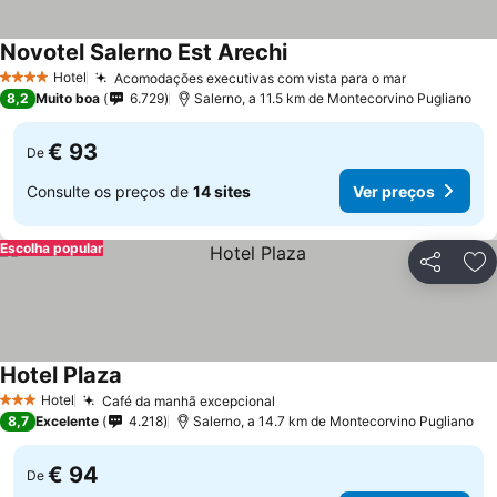
Novotel Salerno Est Arechi
Ver preços
Hotel
Acomodações executivas com vista para o mar
Ver preços
4 Estrelas
8,2
Muito boa
6.729
Salerno, a 11.5 km de Montecorvino Pugliano
€ 93
De
Consulte os preços de
14 sites
Ver preços
Escolha popular
Partilhar
Ad
Hotel Plaza
Ver preços
Hotel
Café da manhã excepcional
Ver preços
3 Estrelas
8,7
Excelente
4.218
Salerno, a 14.7 km de Montecorvino Pugliano
€ 94
De