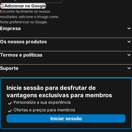
Adicionar no Google
Suite 39 B&B
Hotel Dei Principati
Encontre facilmente os nossos
Palazzo Dogana Room&suite
Villa Poseidon -Boutique Hotel-
resultados: adicione o trivago como
fonte preferencial no Google.
Palazzo Suriano Heritage Hotel
Hotel Voce del Mare
Empresa
La Quercia Antica B&B
Panoramic Rooms Salerno
Residenza Eleonora
Vinto House Salerno Downtown
Os nossos produtos
Kriò Suite
Inn Alta Marea
Termos e políticas
B&B La Tinta
Hotel La Lucertola
Le Dodici Lune
Hotel Sica
Suporte
Hotel Carosello
Hotel Europa
Tavernola - Locanda Di Campagna
Albergo Fiorenza
Inicie sessão para desfrutar de
BebNonnaMaria1928
Terrazza Marconi
vantagens exclusivas para membros
Il Casale della Stella
B&B Santa Rosa
Personalize a sua experiência
Villa Dei Fiori
Exclusive Loft Vanvitelli
Ofertas e preços para membros
Iniciar sessão