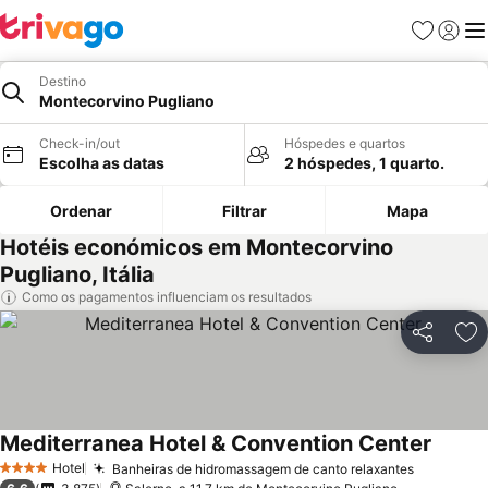
Favoritos
Iniciar
Me
Destino
Montecorvino Pugliano
Check-in/out
Hóspedes e quartos
Escolha as datas
2 hóspedes, 1 quarto.
Ordenar
Filtrar
Mapa
Hotéis económicos em Montecorvino
Pugliano, Itália
Como os pagamentos influenciam os resultados
Partilhar
Ad
Mediterranea Hotel & Convention Center
Ver pr
Hotel
Banheiras de hidromassagem de canto relaxantes
Ver preç
4 Estrelas