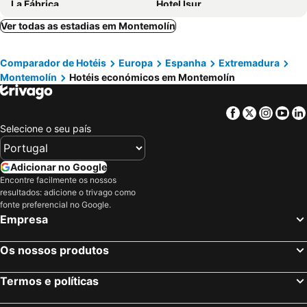
La Fábrica
Hotel Isur
Ver todas as estadias em Montemolín
Comparador de Hotéis
Europa
Espanha
Extremadura
Montemolín
Hotéis económicos em Montemolín
Facebook
Twitter
Insta
Yo
Selecione o seu país
Adicionar no Google
Encontre facilmente os nossos
resultados: adicione o trivago como
fonte preferencial no Google.
Empresa
Os nossos produtos
Termos e políticas