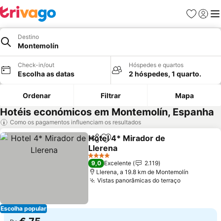
Favoritos
Iniciar
Me
Destino
Montemolín
Check-in/out
Hóspedes e quartos
Escolha as datas
2 hóspedes, 1 quarto.
Ordenar
Filtrar
Mapa
Hotéis económicos em Montemolín, Espanha
Como os pagamentos influenciam os resultados
Hotel 4* Mirador de
Partilhar
Adicionar aos favoritos
Llerena
4 Estrelas
9,0
Excelente
2.119
Llerena, a 19.8 km de Montemolín
Vistas panorâmicas do terraço
Escolha popular