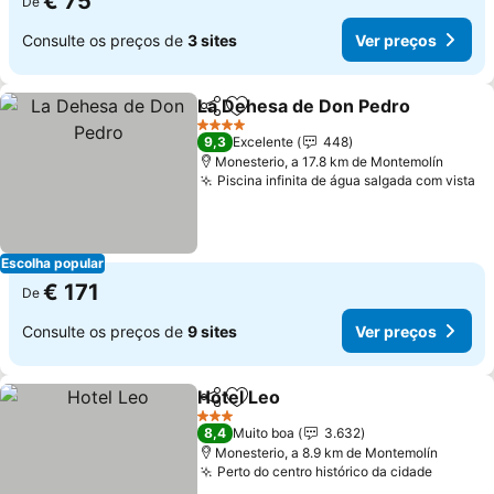
€ 75
De
Consulte os preços de
3 sites
Ver preços
La Dehesa de Don Pedro
Partilhar
Adicionar aos favoritos
4 Estrelas
9,3
Excelente
448
Monesterio, a 17.8 km de Montemolín
Piscina infinita de água salgada com vista
Escolha popular
€ 171
De
Consulte os preços de
9 sites
Ver preços
Hotel Leo
Partilhar
Adicionar aos favoritos
3 Estrelas
8,4
Muito boa
3.632
Monesterio, a 8.9 km de Montemolín
Perto do centro histórico da cidade