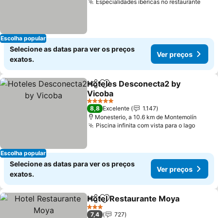
Especialidades ibéricas no restaurante
Escolha popular
Selecione as datas para ver os preços
Ver preços
exatos.
Hoteles Desconecta2 by
Partilhar
Adicionar aos favoritos
Vicoba
5 Estrelas
8,8
Excelente
1.147
Monesterio, a 10.6 km de Montemolín
Piscina infinita com vista para o lago
Escolha popular
Selecione as datas para ver os preços
Ver preços
exatos.
Hotel Restaurante Moya
Partilhar
Adicionar aos favoritos
3 Estrelas
7,4
727