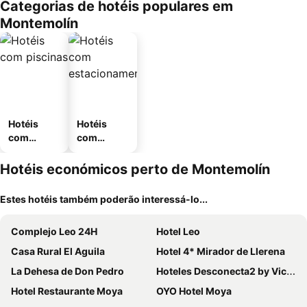
Categorias de hotéis populares em
Montemolín
Hotéis
Hotéis
com
com
piscinas
estaciona
mento
Hotéis económicos perto de Montemolín
Estes hotéis também poderão interessá-lo...
Complejo Leo 24H
Hotel Leo
Casa Rural El Aguila
Hotel 4* Mirador de Llerena
La Dehesa de Don Pedro
Hoteles Desconecta2 by Vicoba
Hotel Restaurante Moya
OYO Hotel Moya