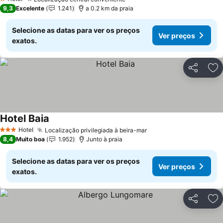
1 Estrelas
9,3
Excelente
1.241
a 0.2 km da praia
Selecione as datas para ver os preços
Ver preços
exatos.
Partilhar
Ad
Hotel Baia
Hotel
Localização privilegiada à beira-mar
3 Estrelas
8,4
Muito boa
1.952
Junto à praia
Selecione as datas para ver os preços
Ver preços
exatos.
Partilhar
Ad