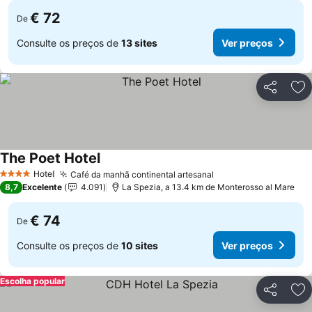
€ 72
De
Consulte os preços de
13 sites
Ver preços
Partilhar
Ad
The Poet Hotel
Hotel
Café da manhã continental artesanal
4 Estrelas
8,7
Excelente
4.091
La Spezia, a 13.4 km de Monterosso al Mare
€ 74
De
Consulte os preços de
10 sites
Ver preços
Escolha popular
Partilhar
Ad