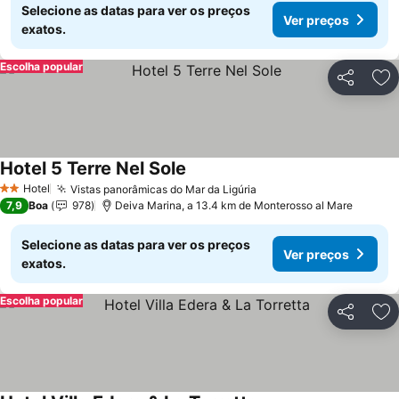
Selecione as datas para ver os preços
Ver preços
exatos.
Escolha popular
Partilhar
Ad
Hotel 5 Terre Nel Sole
Hotel
Vistas panorâmicas do Mar da Ligúria
2 Estrelas
7,9
Boa
978
Deiva Marina, a 13.4 km de Monterosso al Mare
Selecione as datas para ver os preços
Ver preços
exatos.
Escolha popular
Partilhar
Ad