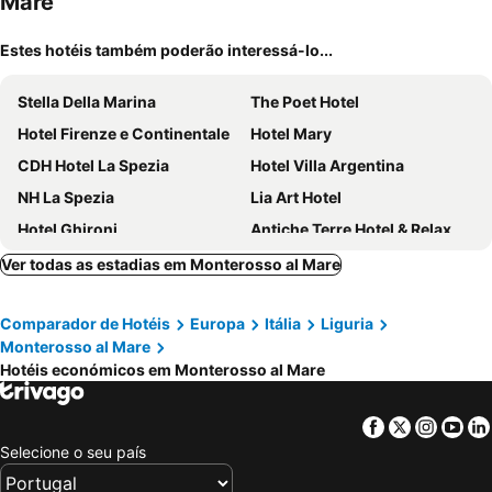
Mare
Estes hotéis também poderão interessá-lo...
Stella Della Marina
The Poet Hotel
Hotel Firenze e Continentale
Hotel Mary
CDH Hotel La Spezia
Hotel Villa Argentina
NH La Spezia
Lia Art Hotel
Hotel Ghironi
Antiche Terre Hotel & Relax
Hotel Palme
Albergo Barbara
Ver todas as estadias em Monterosso al Mare
Hotel Aurora
La Loggia de' Banchi
Comparador de Hotéis
Europa
Itália
Liguria
Hotiday Apartments La Spezia
Hotel Margherita
Monterosso al Mare
Hotel Gianni Franzi
Hotel Corallo
Hotéis económicos em Monterosso al Mare
Hotel Baia
Hotel Il Saraceno
Affittacamere La Branda
Villa Accini
Facebook
Twitter
Insta
Yo
Selecione o seu país
Hotel La Colonnina
Hotel Nazionale
Hotel Sant'Anna
Hotel La Zorza