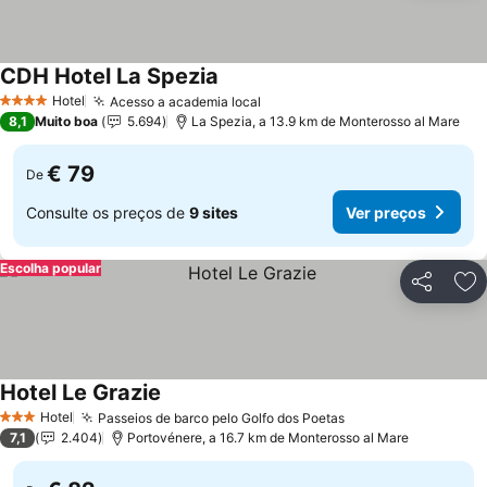
CDH Hotel La Spezia
Hotel
Acesso a academia local
4 Estrelas
8,1
Muito boa
5.694
La Spezia, a 13.9 km de Monterosso al Mare
€ 79
De
Consulte os preços de
9 sites
Ver preços
Escolha popular
Partilhar
Ad
Hotel Le Grazie
Hotel
Passeios de barco pelo Golfo dos Poetas
3 Estrelas
7,1
2.404
Portovénere, a 16.7 km de Monterosso al Mare