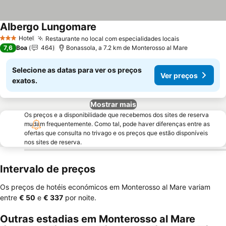
Albergo Lungomare
Hotel
Restaurante no local com especialidades locais
3 Estrelas
7,6
Boa
464
Bonassola, a 7.2 km de Monterosso al Mare
Selecione as datas para ver os preços
Ver preços
exatos.
Mostrar mais
Os preços e a disponibilidade que recebemos dos sites de reserva
mudam frequentemente. Como tal, pode haver diferenças entre as
ofertas que consulta no trivago e os preços que estão disponíveis
nos sites de reserva.
Intervalo de preços
Os preços de hotéis económicos em Monterosso al Mare variam
entre
‎€ 50
e
‎€ 337
por noite.
Outras estadias em Monterosso al Mare