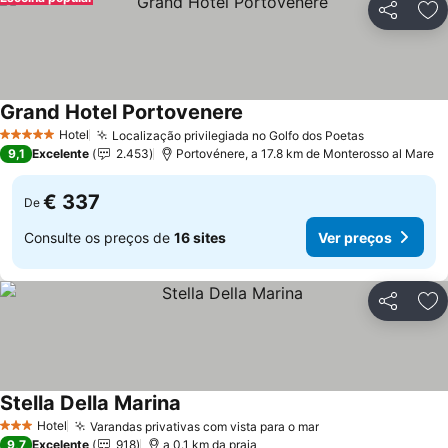
Partilhar
Ad
Grand Hotel Portovenere
Hotel
Localização privilegiada no Golfo dos Poetas
5 Estrelas
9,1
Excelente
2.453
Portovénere, a 17.8 km de Monterosso al Mare
€ 337
De
Consulte os preços de
16 sites
Ver preços
Partilhar
Ad
Stella Della Marina
Hotel
Varandas privativas com vista para o mar
3 Estrelas
9,7
Excelente
918
a 0.1 km da praia