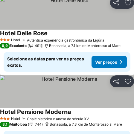
Partilhar
Ad
Hotel Delle Rose
Hotel
Autêntica experiência gastronômica da Ligúria
3 Estrelas
8,9
Excelente
491
Bonassola, a 7.1 km de Monterosso al Mare
Selecione as datas para ver os preços
Ver preços
exatos.
Partilhar
Ad
Hotel Pensione Moderna
Hotel
Chalé histórico e anexo do século XV
3 Estrelas
8,1
Muito boa
744
Bonassola, a 7.3 km de Monterosso al Mare