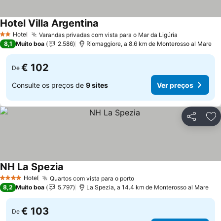
Hotel Villa Argentina
Hotel
Varandas privadas com vista para o Mar da Ligúria
2 Estrelas
8,1
Muito boa
2.586
Riomaggiore, a 8.6 km de Monterosso al Mare
€ 102
De
Consulte os preços de
9 sites
Ver preços
Partilhar
Ad
NH La Spezia
Hotel
Quartos com vista para o porto
4 Estrelas
8,2
Muito boa
5.797
La Spezia, a 14.4 km de Monterosso al Mare
€ 103
De