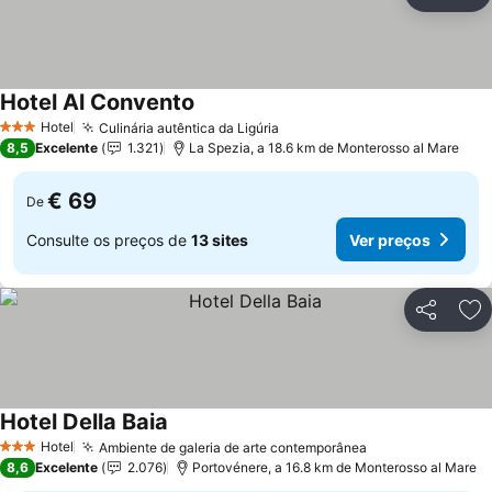
Partilhar
Ad
Hotel Al Convento
Hotel
Culinária autêntica da Ligúria
3 Estrelas
8,5
Excelente
1.321
La Spezia, a 18.6 km de Monterosso al Mare
€ 69
De
Consulte os preços de
13 sites
Ver preços
Partilhar
Ad
Hotel Della Baia
Hotel
Ambiente de galeria de arte contemporânea
3 Estrelas
8,6
Excelente
2.076
Portovénere, a 16.8 km de Monterosso al Mare