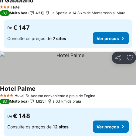
Il Gabbiano
Hotel
3 Estrelas
8,1
Muito boa
431
La Spezia, a 14.8 km de Monterosso al Mare
€ 147
De
Consulte os preços de
7 sites
Ver preços
Partilhar
Ad
Hotel Palme
Hotel
Acesso conveniente à praia de Fegina
4 Estrelas
8,1
Muito boa
1.825
a 0.1 km da praia
€ 148
De
Consulte os preços de
12 sites
Ver preços