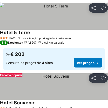
Partilhar
Ad
Hotel 5 Terre
Hotel
Localização privilegiada à beira-mar
3 Estrelas
8,5
Excelente
1.820
a 0.1 km da praia
€ 202
De
Consulte os preços de
4 sites
Ver preços
Escolha popular
Partilhar
Ad
Hotel Souvenir