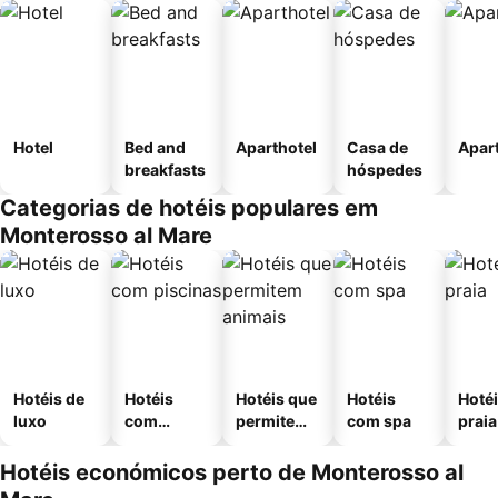
Hotel
Bed and
Aparthotel
Casa de
Apar
breakfasts
hóspedes
Categorias de hotéis populares em
Monterosso al Mare
Hotéis de
Hotéis
Hotéis que
Hotéis
Hotéi
luxo
com
permitem
com spa
praia
piscinas
animais
Hotéis económicos perto de Monterosso al