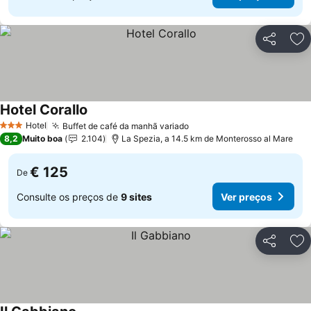
Partilhar
Ad
Hotel Corallo
Hotel
Buffet de café da manhã variado
3 Estrelas
8,2
Muito boa
2.104
La Spezia, a 14.5 km de Monterosso al Mare
€ 125
De
Consulte os preços de
9 sites
Ver preços
Partilhar
Ad