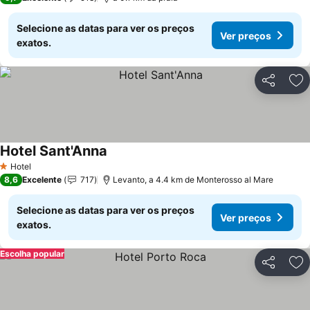
Selecione as datas para ver os preços
Ver preços
exatos.
Partilhar
Ad
Hotel Sant'Anna
Hotel
1 Estrelas
8,6
Excelente
717
Levanto, a 4.4 km de Monterosso al Mare
Selecione as datas para ver os preços
Ver preços
exatos.
Escolha popular
Partilhar
Ad