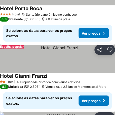
Hotel Porto Roca
Hotel
Santuário panorâmico no penhasco
4 Estrelas
8,8
Excelente
2.030
a 0.2 km da praia
Selecione as datas para ver os preços
Ver preços
exatos.
Escolha popular
Partilhar
Ad
Hotel Gianni Franzi
Hotel
Propriedade histórica com vários edifícios
2 Estrelas
8,1
Muito boa
2.305
Vernazza, a 2.5 km de Monterosso al Mare
Selecione as datas para ver os preços
Ver preços
exatos.