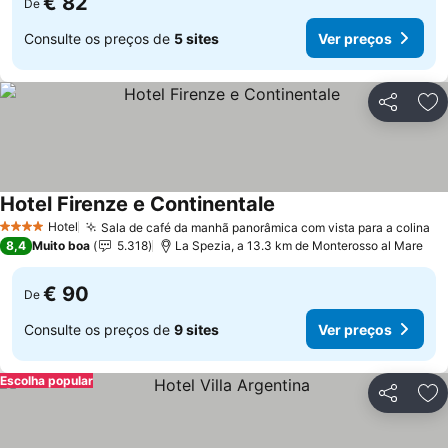
€ 82
De
Consulte os preços de
5 sites
Ver preços
Partilhar
Ad
Hotel Firenze e Continentale
Hotel
Sala de café da manhã panorâmica com vista para a colina
4 Estrelas
8,4
Muito boa
5.318
La Spezia, a 13.3 km de Monterosso al Mare
€ 90
De
Consulte os preços de
9 sites
Ver preços
Escolha popular
Partilhar
Ad