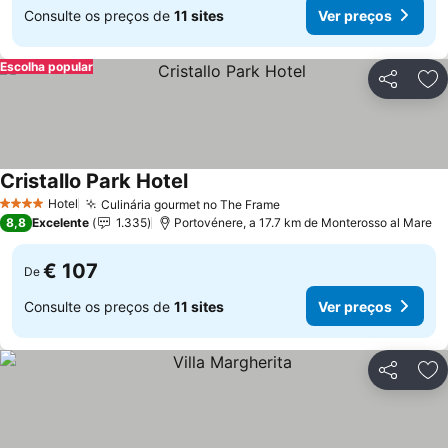
Consulte os preços de
11 sites
Ver preços
Escolha popular
Partilhar
Ad
Cristallo Park Hotel
Hotel
Culinária gourmet no The Frame
4 Estrelas
8,8
Excelente
1.335
Portovénere, a 17.7 km de Monterosso al Mare
€ 107
De
Consulte os preços de
11 sites
Ver preços
Partilhar
Ad