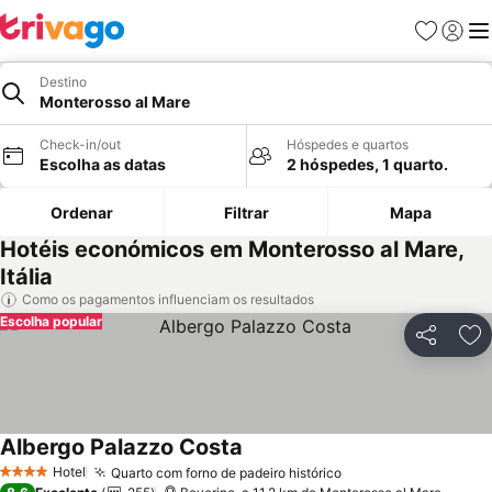
Favoritos
Iniciar
Me
Destino
Monterosso al Mare
Check-in/out
Hóspedes e quartos
Escolha as datas
2 hóspedes, 1 quarto.
Ordenar
Filtrar
Mapa
Hotéis económicos em Monterosso al Mare,
Itália
Como os pagamentos influenciam os resultados
Escolha popular
Partilhar
Ad
Albergo Palazzo Costa
Hotel
Quarto com forno de padeiro histórico
4 Estrelas