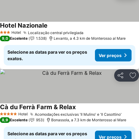
Hotel Nazionale
Hotel
Localização central privilegiada
3 Estrelas
9,0
Excelente
1.538
Levanto, a 4.3 km de Monterosso al Mare
Selecione as datas para ver os preços
Ver preços
exatos.
Partilhar
Ad
Cà du Ferrà Farm & Relax
Hotel
Acomodações exclusivas 'Il Mulino' e 'Il Casottino'
5 Estrelas
8,9
Excelente
953
Bonassola, a 7.3 km de Monterosso al Mare
Selecione as datas para ver os preços
Ver preços