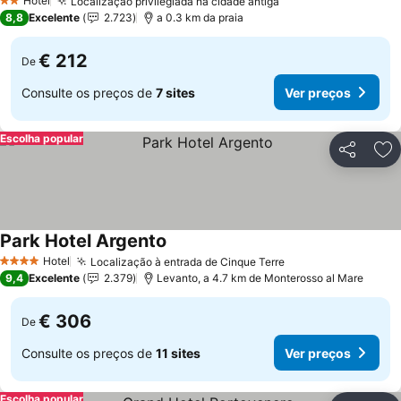
Hotel
Localização privilegiada na cidade antiga
2 Estrelas
8,8
Excelente
2.723
a 0.3 km da praia
€ 212
De
Consulte os preços de
7 sites
Ver preços
Escolha popular
Partilhar
Ad
Park Hotel Argento
Hotel
Localização à entrada de Cinque Terre
4 Estrelas
9,4
Excelente
2.379
Levanto, a 4.7 km de Monterosso al Mare
€ 306
De
Consulte os preços de
11 sites
Ver preços
Escolha popular