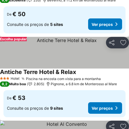
8,6
Excelente
255
Beverino, a 11.2 km de Monterosso al Mare
€ 50
De
Consulte os preços de
5 sites
Ver preços
Escolha popular
Partilhar
Ad
Antiche Terre Hotel & Relax
Hotel
Piscina na encosta com vista para a montanha
3 Estrelas
8,2
Muito boa
2.805
Pignone, a 6.8 km de Monterosso al Mare
€ 53
De
Consulte os preços de
9 sites
Ver preços