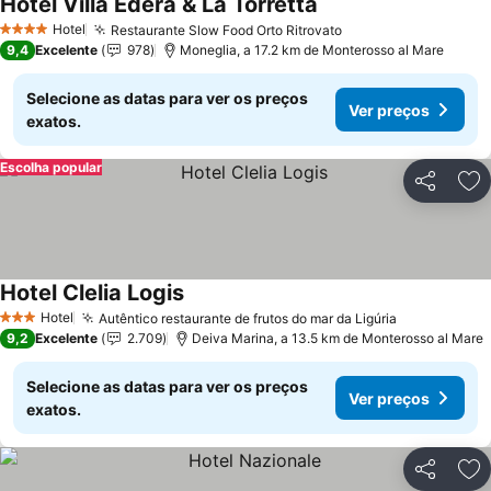
Hotel Villa Edera & La Torretta
Hotel
Restaurante Slow Food Orto Ritrovato
4 Estrelas
9,4
Excelente
978
Moneglia, a 17.2 km de Monterosso al Mare
Selecione as datas para ver os preços
Ver preços
exatos.
Escolha popular
Partilhar
Ad
Hotel Clelia Logis
Hotel
Autêntico restaurante de frutos do mar da Ligúria
3 Estrelas
9,2
Excelente
2.709
Deiva Marina, a 13.5 km de Monterosso al Mare
Selecione as datas para ver os preços
Ver preços
exatos.
Partilhar
Ad