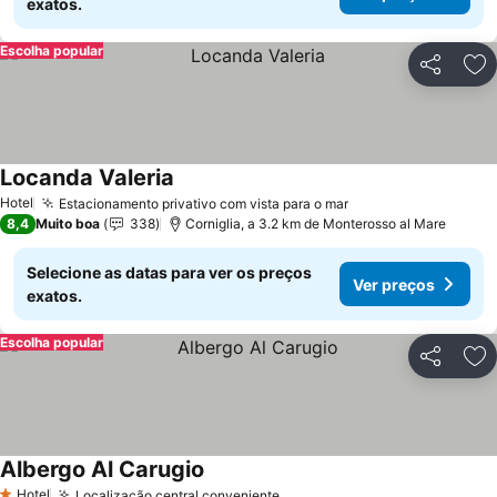
exatos.
Escolha popular
Partilhar
Ad
Locanda Valeria
Hotel
Estacionamento privativo com vista para o mar
8,4
Muito boa
338
Corniglia, a 3.2 km de Monterosso al Mare
Selecione as datas para ver os preços
Ver preços
exatos.
Escolha popular
Partilhar
Ad
Albergo Al Carugio
Hotel
Localização central conveniente