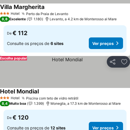
Villa Margherita
Hotel
Perto da Praia de Levanto
3 Estrelas
8,8
Excelente
1.180
Levanto, a 4.2 km de Monterosso al Mare
€ 112
De
Consulte os preços de
6 sites
Ver preços
Escolha popular
Partilhar
Ad
Hotel Mondial
Hotel
Piscina com teto de vidro retrátil
3 Estrelas
8,4
Muito boa
1.399
Moneglia, a 17.3 km de Monterosso al Mare
€ 120
De
Consulte os preços de
12 sites
Ver preços