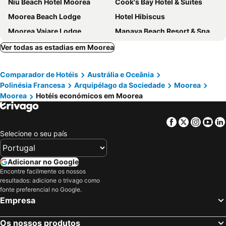
Niu Beach Hotel Moorea
Cook's Bay Hotel & Suites
Moorea Beach Lodge
Hotel Hibiscus
Moorea Vaiare Lodge
Manava Beach Resort & Spa Moorea
InterContinental Resort And Spa Moorea
Les Tipaniers
Ver todas as estadias em Moorea
Comparador de Hotéis
Austrália e Oceânia
Polinésia Francesa
Arquipélago da Sociedade
Moorea
Moorea
Hotéis económicos em Moorea
Facebook
Twitter
Insta
Yo
Selecione o seu país
Adicionar no Google
Encontre facilmente os nossos
resultados: adicione o trivago como
fonte preferencial no Google.
Empresa
Os nossos produtos