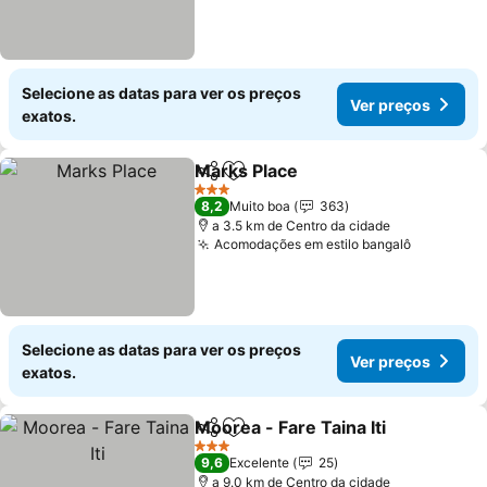
Selecione as datas para ver os preços
Ver preços
exatos.
Marks Place
Partilhar
Adicionar aos favoritos
3 Estrelas
8,2
Muito boa
363
a 3.5 km de Centro da cidade
Acomodações em estilo bangalô
Selecione as datas para ver os preços
Ver preços
exatos.
Moorea - Fare Taina Iti
Partilhar
Adicionar aos favoritos
3 Estrelas
9,6
Excelente
25
a 9.0 km de Centro da cidade