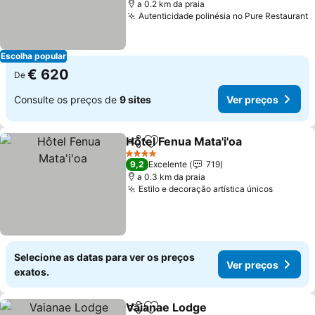
a 0.2 km da praia
Autenticidade polinésia no Pure Restaurant
Escolha popular
€ 620
De
Consulte os preços de
9 sites
Ver preços
Hôtel Fenua Mata'i'oa
Partilhar
Adicionar aos favoritos
4 Estrelas
9,2
Excelente
719
a 0.3 km da praia
Estilo e decoração artística únicos
Selecione as datas para ver os preços
Ver preços
exatos.
Vaianae Lodge
Partilhar
Adicionar aos favoritos