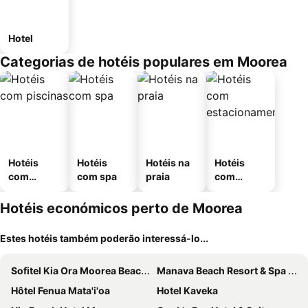
Hotel
Categorias de hotéis populares em Moorea
Hotéis
Hotéis
Hotéis na
Hotéis
com
com spa
praia
com
piscinas
estaciona
mento
Hotéis económicos perto de Moorea
Estes hotéis também poderão interessá-lo...
Sofitel Kia Ora Moorea Beach Resort
Manava Beach Resort & Spa Moorea
Hôtel Fenua Mata'i'oa
Hotel Kaveka