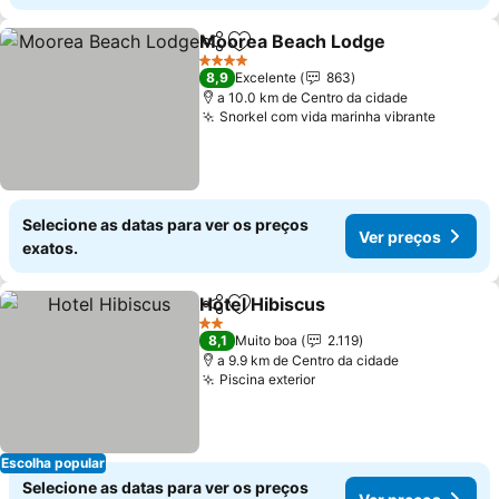
Moorea Beach Lodge
Partilhar
Adicionar aos favoritos
4 Estrelas
8,9
Excelente
863
a 10.0 km de Centro da cidade
Snorkel com vida marinha vibrante
Selecione as datas para ver os preços
Ver preços
exatos.
Hotel Hibiscus
Partilhar
Adicionar aos favoritos
2 Estrelas
8,1
Muito boa
2.119
a 9.9 km de Centro da cidade
Piscina exterior
Escolha popular
Selecione as datas para ver os preços