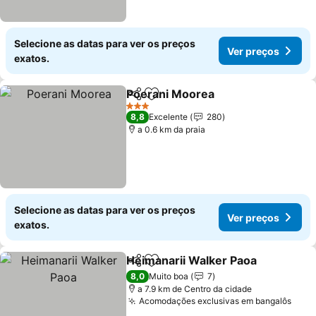
Selecione as datas para ver os preços
Ver preços
exatos.
Poerani Moorea
Partilhar
Adicionar aos favoritos
3 Estrelas
8,8
Excelente
280
a 0.6 km da praia
Selecione as datas para ver os preços
Ver preços
exatos.
Heimanarii Walker Paoa
Partilhar
Adicionar aos favoritos
8,0
Muito boa
7
a 7.9 km de Centro da cidade
Acomodações exclusivas em bangalôs