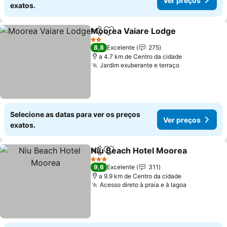
Ver preços
exatos.
Moorea Vaiare Lodge
Partilhar
Adicionar aos favoritos
2 Estrelas
8,8
Excelente
275
a 4.7 km de Centro da cidade
Jardim exuberante e terraço
Selecione as datas para ver os preços
Ver preços
exatos.
Niu Beach Hotel Moorea
Partilhar
Adicionar aos favoritos
3 Estrelas
9,6
Excelente
311
a 9.9 km de Centro da cidade
Acesso direto à praia e à lagoa