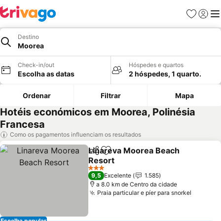
Favoritos
Iniciar
Me
Destino
Moorea
Check-in/out
Hóspedes e quartos
Escolha as datas
2 hóspedes, 1 quarto.
Ordenar
Filtrar
Mapa
Hotéis económicos em Moorea, Polinésia
Francesa
Como os pagamentos influenciam os resultados
Linareva Moorea Beach
Partilhar
Adicionar aos favoritos
Resort
3 Estrelas
9,5
Excelente
1.585
a 8.0 km de Centro da cidade
Praia particular e píer para snorkel
Escolha popular