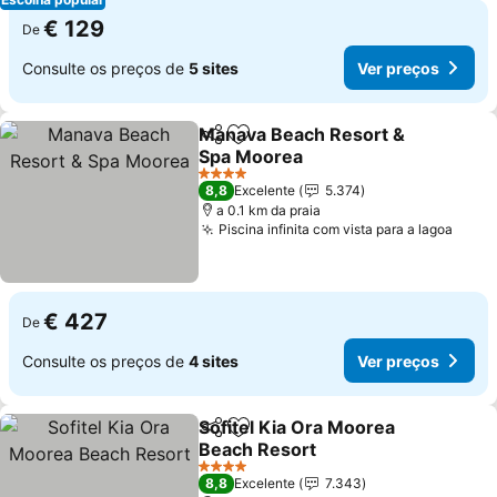
€ 129
De
Consulte os preços de
5 sites
Ver preços
Manava Beach Resort &
Partilhar
Adicionar aos favoritos
Spa Moorea
4 Estrelas
8,8
Excelente
5.374
a 0.1 km da praia
Piscina infinita com vista para a lagoa
€ 427
De
Consulte os preços de
4 sites
Ver preços
Sofitel Kia Ora Moorea
Partilhar
Adicionar aos favoritos
Beach Resort
4 Estrelas
8,8
Excelente
7.343