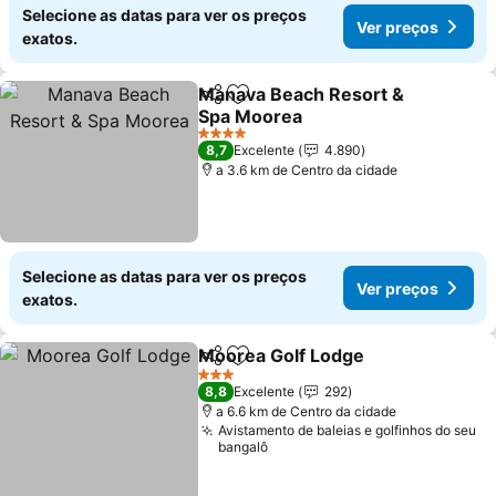
Selecione as datas para ver os preços
Ver preços
exatos.
Manava Beach Resort &
Partilhar
Adicionar aos favoritos
Spa Moorea
4 Estrelas
8,7
Excelente
4.890
a 3.6 km de Centro da cidade
Selecione as datas para ver os preços
Ver preços
exatos.
Moorea Golf Lodge
Partilhar
Adicionar aos favoritos
3 Estrelas
8,8
Excelente
292
a 6.6 km de Centro da cidade
Avistamento de baleias e golfinhos do seu
bangalô