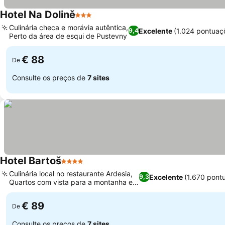
Hotel Na Dolině
3 Estrelas
Culinária checa e morávia autêntica,
Excelente
(1.024 pontuaç
9,4
Perto da área de esqui de Pustevny
€ 88
De
Consulte os preços de
7 sites
Hotel Bartoš
4 Estrelas
Culinária local no restaurante Ardesia,
Excelente
(1.670 pont
9,3
Quartos com vista para a montanha e
jardim
€ 89
De
Consulte os preços de
7 sites