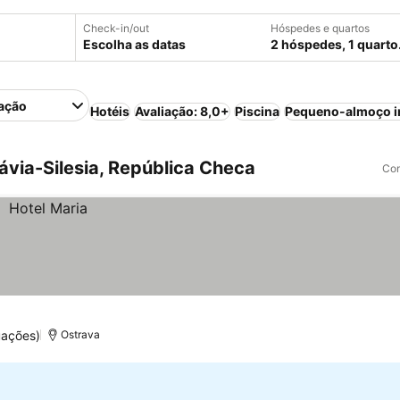
Check-in/out
Hóspedes e quartos
Escolha as datas
2 hóspedes, 1 quarto
ação
Hotéis
Avaliação: 8,0+
Piscina
Pequeno-almoço i
via-Silesia, República Checa
Com
uações)
Ostrava