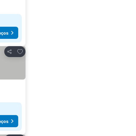
eços
Adicionar aos favoritos
Partilhar
eços