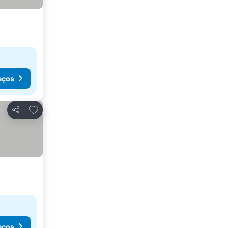
eços
Adicionar aos favoritos
Partilhar
eços