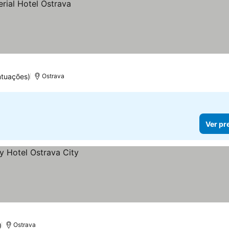
ntuações)
Ostrava
Ver pr
)
Ostrava