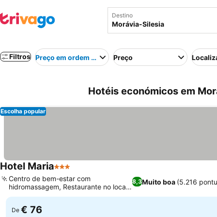
Destino
Filtros
Preço em ordem crescente
Preço
Localiz
Hotéis económicos em Morá
Escolha popular
Hotel Maria
3 Estrelas
Centro de bem-estar com
Muito boa
(5.216 pont
8,3
hidromassagem, Restaurante no local
com menu diário
€ 76
De