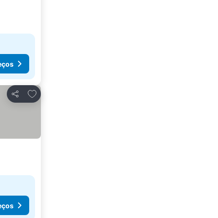
eços
Adicionar aos favoritos
Partilhar
eços