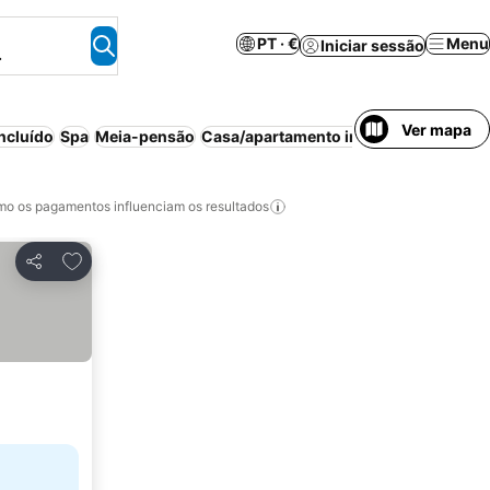
PT · €
Menu
Iniciar sessão
.
Ver mapa
ncluído
Spa
Meia-pensão
Casa/apartamento inteiro
Animais per
o os pagamentos influenciam os resultados
Adicionar aos favoritos
Partilhar