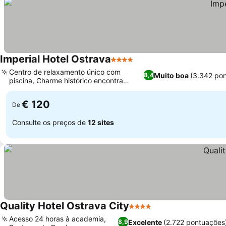
Imperial Hotel Ostrava
4 Estrelas
Centro de relaxamento único com
Muito boa
(3.342 po
8,4
piscina, Charme histórico encontra
conforto moderno
€ 120
De
Consulte os preços de
12 sites
Quality Hotel Ostrava City
4 Estrelas
Acesso 24 horas à academia,
Excelente
(2.722 pontuações
8,9