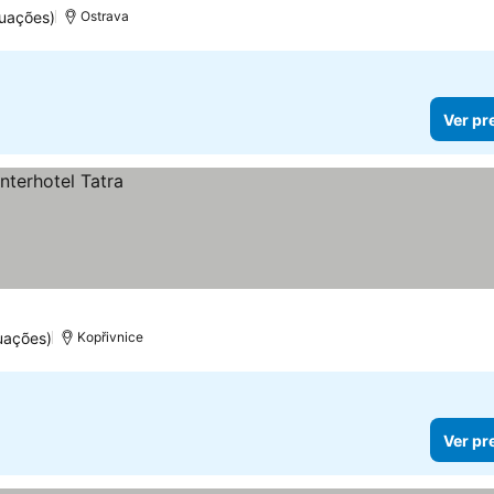
uações)
Ostrava
Ver pr
uações)
Kopřivnice
Ver pr