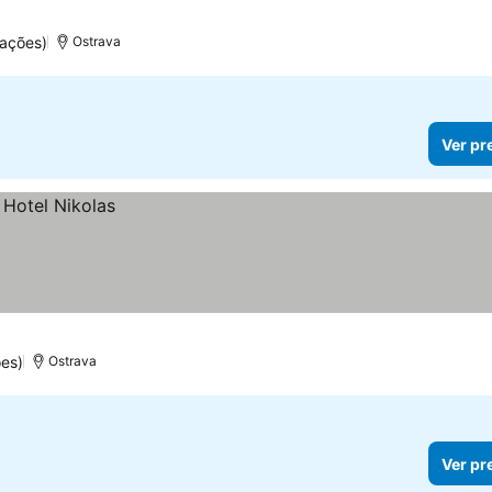
ações)
Ostrava
Ver pr
es)
Ostrava
Ver pr