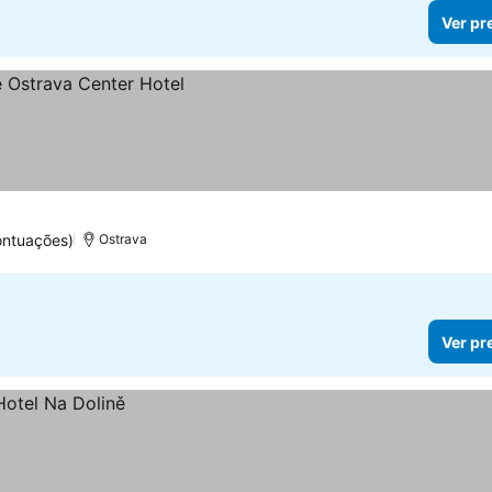
Ver pr
ontuações)
Ostrava
Ver pr