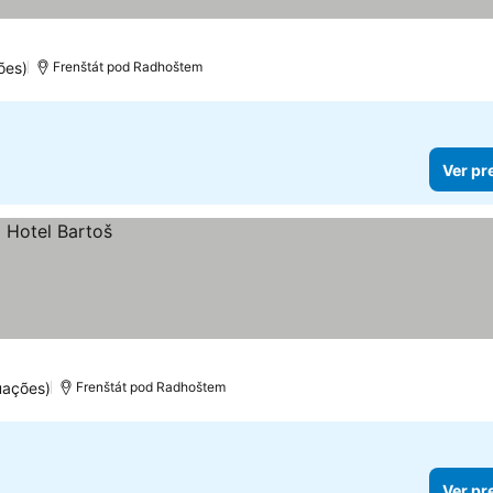
ões)
Frenštát pod Radhoštem
Ver pr
uações)
Frenštát pod Radhoštem
Ver pr