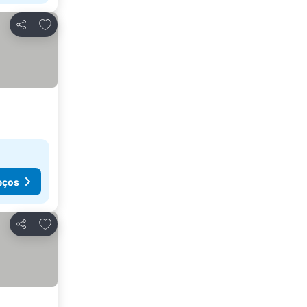
Adicionar aos favoritos
Partilhar
eços
Adicionar aos favoritos
Partilhar