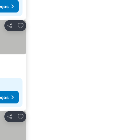
eços
Adicionar aos favoritos
Partilhar
eços
Adicionar aos favoritos
Partilhar