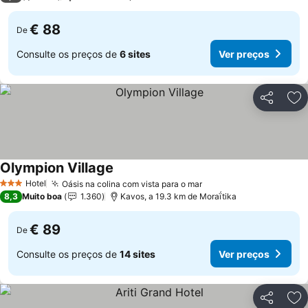
€ 88
De
Consulte os preços de
6 sites
Ver preços
Partilhar
Ad
Olympion Village
Ver preços
Hotel
Oásis na colina com vista para o mar
Ver preços
3 Estrelas
8,3
Muito boa
1.360
Kavos, a 19.3 km de Moraḯtika
€ 89
De
Consulte os preços de
14 sites
Ver preços
Partilhar
Ad