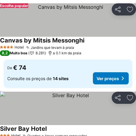
Escolha popular
Partilhar
Ad
Canvas by Mitsis Messonghi
Ver preços
Hotel
Jardins que levam à praia
Ver preços
4 Estrelas
8,2
Muito boa
8.281
a 0.1 km da praia
€ 74
De
Consulte os preços de
14 sites
Ver preços
Partilhar
Ad
Silver Bay Hotel
Ver preços
Hotel
Quartos e áreas comuns renovados