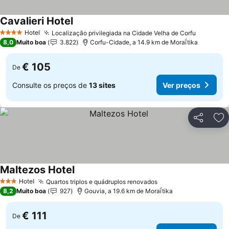
Cavalieri Hotel
Ver preços
Hotel
Localização privilegiada na Cidade Velha de Corfu
Ver preç
4 Estrelas
8,0
Muito boa
3.822
Corfu-Cidade, a 14.9 km de Moraḯtika
€ 105
De
Consulte os preços de
13 sites
Ver preços
Partilhar
Ad
Maltezos Hotel
Ver preços
Hotel
Quartos triplos e quádruplos renovados
Ver preços
3 Estrelas
8,2
Muito boa
927
Gouvia, a 19.6 km de Moraḯtika
€ 111
De