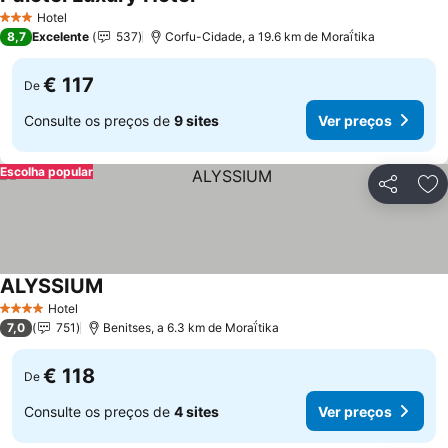
Ver preços
Hotel
3 Estrelas
8,7
Excelente
537
Corfu-Cidade, a 19.6 km de Moraḯtika
€ 117
De
Consulte os preços de
9 sites
Ver preços
Escolha popular
Partilhar
Ad
ALYSSIUM
Ver preços
Hotel
4 Estrelas
7,0
751
Benitses, a 6.3 km de Moraḯtika
€ 118
De
Consulte os preços de
4 sites
Ver preços