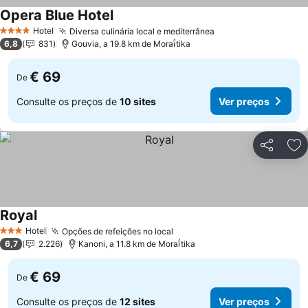
Opera Blue Hotel
Ver preços
Hotel
Diversa culinária local e mediterrânea
Ver preços
4 Estrelas
6,8
831
Gouvia, a 19.8 km de Moraḯtika
€ 69
De
Consulte os preços de
10 sites
Ver preços
Partilhar
Ad
Royal
Ver preços
Hotel
Opções de refeições no local
Ver preços
3 Estrelas
6,7
2.226
Kanoni, a 11.8 km de Moraḯtika
€ 69
De
Consulte os preços de
12 sites
Ver preços