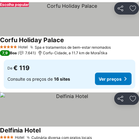
Escolha popular
Partilhar
Ad
Corfu Holiday Palace
Ver preços
Hotel
Spa e tratamentos de bem-estar renomados
Ver preços
5 Estrelas
7,9
Boa
7.641
Corfu-Cidade, a 11.7 km de Moraḯtika
€ 119
De
Consulte os preços de
16 sites
Ver preços
Partilhar
Ad
Delfinia Hotel
Ver preços
Hotel
Culinária diversa com pratos locais
Ver preços