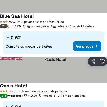
Blue Sea Hotel
Ver preços
Hotel
A poucos passos do Mar Jónico
Ver preços
3 Estrelas
7,1
1.129
Agios Georgios of Argyrades, a 7.2 km de Moraḯtika
€ 62
De
Consulte os preços de
7 sites
Ver preços
Escolha popular
Partilhar
Ad
Oasis Hotel
Ver preços
Hotel
Acesso exclusivo à praia particular
Ver preços
3 Estrelas
8,3
Muito boa
4.250
Perama, a 10.4 km de Moraḯtika