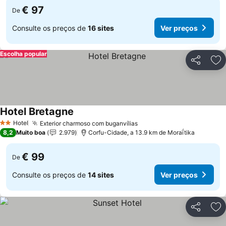
€ 97
De
Consulte os preços de
16 sites
Ver preços
Escolha popular
Partilhar
Ad
Hotel Bretagne
Ver preços
Hotel
Exterior charmoso com buganvílias
Ver preços
2 Estrelas
8,2
Muito boa
2.979
Corfu-Cidade, a 13.9 km de Moraḯtika
€ 99
De
Consulte os preços de
14 sites
Ver preços
Partilhar
Ad