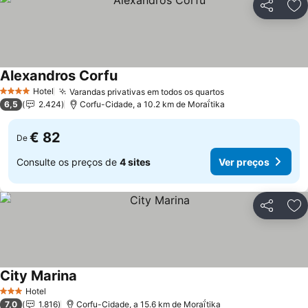
Partilhar
Ad
Alexandros Corfu
Ver preços
Hotel
Varandas privativas em todos os quartos
Ver preços
4 Estrelas
6,5
2.424
Corfu-Cidade, a 10.2 km de Moraḯtika
€ 82
De
Consulte os preços de
4 sites
Ver preços
Partilhar
Ad
City Marina
Ver preços
Hotel
3 Estrelas
7,0
1.816
Corfu-Cidade, a 15.6 km de Moraḯtika