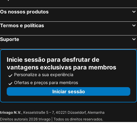
Ella Alkyna
Arcadion Hotel
Ekati Mare Lifestyle Resort
Angelo Del' Arte Estate
Os nossos produtos
Sunset Hotel
Ray Hotel Corfu
Termos e políticas
Hotel Bretagne
Hidden Cove Corfu
Lefkimi Hotel
Molfetta Beach Hotel
Suporte
CNic Gemini Hotel
Hotel Popi Star
Konstantinoupolis
Delfinia Hotel
Inicie sessão para desfrutar de
Hotel SeaBird
The Olivar Suites
vantagens exclusivas para membros
Anita Hotel
City Marina
Personalize a sua experiência
Avra Sea View Paradise Pool Apartments
Corfu Pelagos Hotel
Ofertas e preços para membros
Bella Grecia
Villa Corfiota Moraitika Beach
Iniciar sessão
Hotel Prassino Nissi
Paradise Sea View Pool Apartments Moraitika
Nasos & Daisy
Nasos Hotel & Resort
trivago N.V.
, Kesselstraße 5 – 7, 40221 Düsseldorf, Alemanha
Three Stars Beach Hotel
BOHOTEL Messonghi - Designer's Hotel
Direitos autorais 2026 trivago | Todos os direitos reservados.
Hotel Rossis
Veroniki Studios & Apartments
Tzevenos
Hotel Benitses Arches