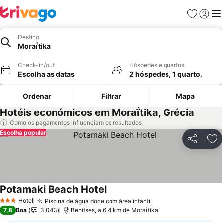
Favoritos
Iniciar
Me
Destino
Moraḯtika
Check-in/out
Hóspedes e quartos
Escolha as datas
2 hóspedes, 1 quarto.
Ordenar
Filtrar
Mapa
Hotéis económicos em Moraḯtika, Grécia
Como os pagamentos influenciam os resultados
Escolha popular
Partilhar
Ad
Potamaki Beach Hotel
Ver preços
Hotel
Piscina de água doce com área infantil
Ver preços
3 Estrelas
7,8
Boa
3.043
Benitses, a 6.4 km de Moraḯtika