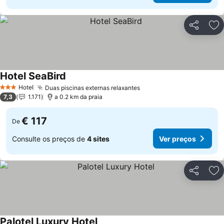
Partilhar
Ad
Hotel SeaBird
Ver preços
Hotel
Duas piscinas externas relaxantes
Ver preços
3 Estrelas
7,3
1.171
a 0.2 km da praia
€ 117
De
Consulte os preços de
4 sites
Ver preços
Partilhar
Ad
Palotel Luxury Hotel