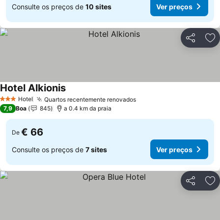
Consulte os preços de
10 sites
Ver preços
Partilhar
Ad
Hotel Alkionis
Ver preços
Hotel
Quartos recentemente renovados
Ver preços
3 Estrelas
7,9
Boa
845
a 0.4 km da praia
€ 66
De
Consulte os preços de
7 sites
Ver preços
Partilhar
Ad