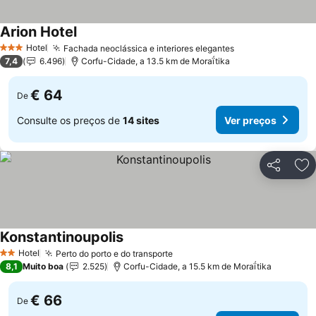
Arion Hotel
Ver preços
Hotel
Fachada neoclássica e interiores elegantes
Ver preços
3 Estrelas
7,4
6.496
Corfu-Cidade, a 13.5 km de Moraḯtika
€ 64
De
Consulte os preços de
14 sites
Ver preços
Partilhar
Ad
Konstantinoupolis
Ver preços
Hotel
Perto do porto e do transporte
Ver preços
2 Estrelas
8,1
Muito boa
2.525
Corfu-Cidade, a 15.5 km de Moraḯtika
€ 66
De