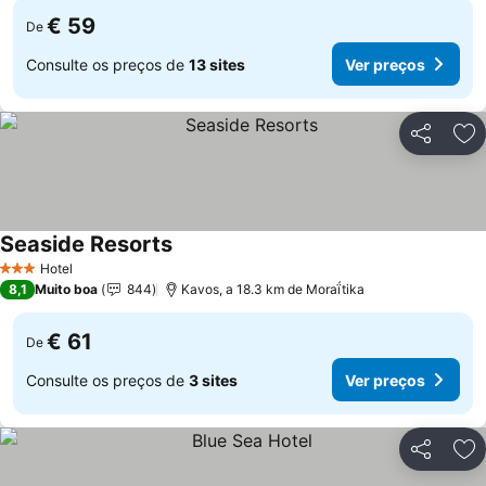
€ 59
De
Consulte os preços de
13 sites
Ver preços
Partilhar
Ad
Seaside Resorts
Ver preços
Hotel
3 Estrelas
8,1
Muito boa
844
Kavos, a 18.3 km de Moraḯtika
€ 61
De
Consulte os preços de
3 sites
Ver preços
Partilhar
Ad