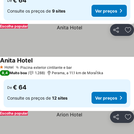
€ 64
De
Consulte os preços de
9 sites
Ver preços
Escolha popular
Partilhar
Ad
Anita Hotel
Ver preços
Hotel
Piscina exterior cintilante e bar
Ver preços
1 Estrelas
8,4
Muito boa
1.288
Perama, a 11.1 km de Moraḯtika
€ 64
De
Consulte os preços de
12 sites
Ver preços
Escolha popular
Partilhar
Ad