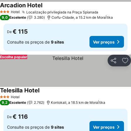
Arcadion Hotel
Ver preços
Hotel
Localização privilegiada na Praça Spianada
Ver preços
3 Estrelas
9,0
Excelente
3.280
Corfu-Cidade, a 15.2 km de Moraḯtika
€ 115
De
Consulte os preços de
9 sites
Ver preços
Escolha popular
Partilhar
Ad
Telesilla Hotel
Ver preços
Hotel
3 Estrelas
9,2
Excelente
2.762
Kontokali, a 18.5 km de Moraḯtika
€ 116
De
Consulte os preços de
9 sites
Ver preços