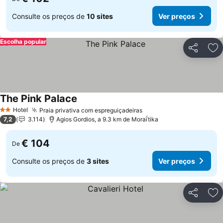
Consulte os preços de
10 sites
Ver preços
Escolha popular
Partilhar
Ad
The Pink Palace
Ver preços
Hotel
Praia privativa com espreguiçadeiras
Ver preços
2 Estrelas
7,2
3.114
Agios Gordios, a 9.3 km de Moraḯtika
€ 104
De
Consulte os preços de
3 sites
Ver preços
Partilhar
Ad