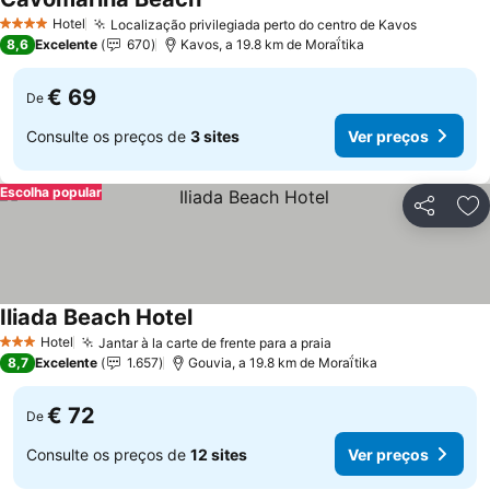
Ver preços
Hotel
Localização privilegiada perto do centro de Kavos
Ver preç
4 Estrelas
8,6
Excelente
670
Kavos, a 19.8 km de Moraḯtika
€ 69
De
Consulte os preços de
3 sites
Ver preços
Escolha popular
Partilhar
Ad
Iliada Beach Hotel
Ver preços
Hotel
Jantar à la carte de frente para a praia
Ver preços
3 Estrelas
8,7
Excelente
1.657
Gouvia, a 19.8 km de Moraḯtika
€ 72
De
Consulte os preços de
12 sites
Ver preços