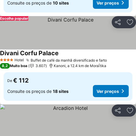
Consulte os preços de
10 sites
Ver preços
Escolha popular
Partilhar
Ad
Divani Corfu Palace
Ver preços
Hotel
Buffet de café da manhã diversificado e farto
Ver preços
4 Estrelas
8,2
Muito boa
3.607
Kanoni, a 12.4 km de Moraḯtika
€ 112
De
Consulte os preços de
18 sites
Ver preços
Partilhar
Ad