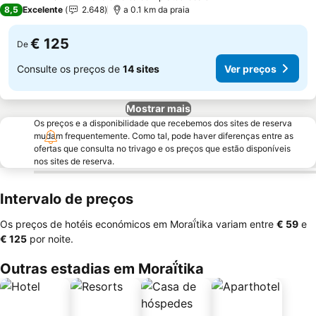
4 Estrelas
8,5
Excelente
2.648
a 0.1 km da praia
€ 125
De
Consulte os preços de
14 sites
Ver preços
Mostrar mais
Os preços e a disponibilidade que recebemos dos sites de reserva
mudam frequentemente. Como tal, pode haver diferenças entre as
ofertas que consulta no trivago e os preços que estão disponíveis
nos sites de reserva.
Intervalo de preços
Os preços de hotéis económicos em Moraḯtika variam entre
‎€ 59
e
‎€ 125
por noite.
Outras estadias em Moraḯtika