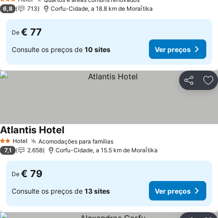
Ver preços
3 Estrelas
6,8
713
Corfu-Cidade, a 18.8 km de Moraḯtika
€ 77
De
Consulte os preços de
10 sites
Ver preços
Partilhar
Ad
Atlantis Hotel
Ver preços
Hotel
Acomodações para famílias
Ver preços
2 Estrelas
7,1
2.658
Corfu-Cidade, a 15.5 km de Moraḯtika
€ 79
De
Consulte os preços de
13 sites
Ver preços