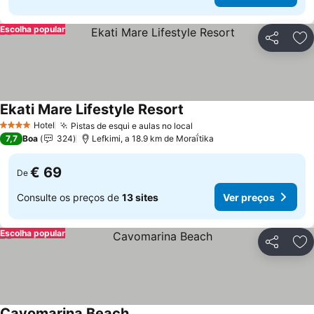
Escolha popular
Partilhar
Ad
Ekati Mare Lifestyle Resort
Ver preços
Hotel
Pistas de esqui e aulas no local
Ver preços
4 Estrelas
7,7
Boa
324
Lefkimi, a 18.9 km de Moraḯtika
€ 69
De
Consulte os preços de
13 sites
Ver preços
Escolha popular
Partilhar
Ad
Cavomarina Beach