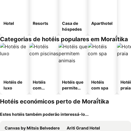
Hotel
Resorts
Casa de
Aparthotel
hóspedes
Categorias de hotéis populares em Moraḯtika
Hotéis de
Hotéis
Hotéis que
Hotéis
Hotéi
luxo
com
permitem
com spa
praia
piscinas
animais
Hotéis económicos perto de Moraḯtika
Estes hotéis também poderão interessá-lo...
Canvas by Mitsis Belvedere
Ariti Grand Hotel