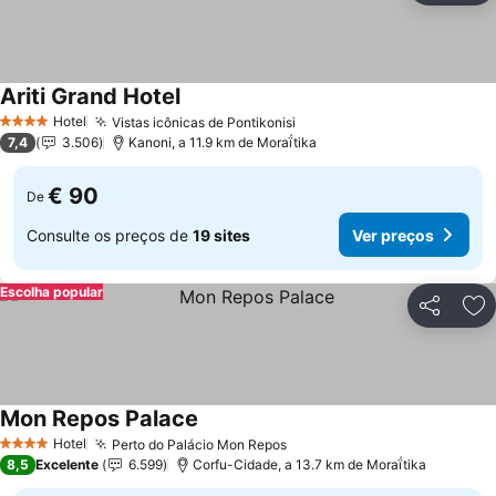
Ariti Grand Hotel
Ver preços
Hotel
Vistas icônicas de Pontikonisi
Ver preços
4 Estrelas
7,4
3.506
Kanoni, a 11.9 km de Moraḯtika
€ 90
De
Consulte os preços de
19 sites
Ver preços
Escolha popular
Partilhar
Ad
Mon Repos Palace
Ver preços
Hotel
Perto do Palácio Mon Repos
Ver preços
4 Estrelas
8,5
Excelente
6.599
Corfu-Cidade, a 13.7 km de Moraḯtika