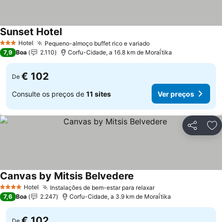
Sunset Hotel
Ver preços
Hotel
Pequeno-almoço buffet rico e variado
Ver preços
3 Estrelas
7,9
Boa
2.110
Corfu-Cidade, a 16.8 km de Moraḯtika
€ 102
De
Consulte os preços de
11 sites
Ver preços
Partilhar
Ad
Canvas by Mitsis Belvedere
Ver preços
Hotel
Instalações de bem-estar para relaxar
Ver preços
4 Estrelas
7,6
Boa
2.247
Corfu-Cidade, a 3.9 km de Moraḯtika
€ 102
De