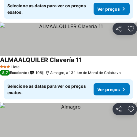
Selecione as datas para ver os preços
Ver preços
exatos.
Partilhar
Ad
ALMAALQUILER Clavería 11
Hotel
3 Estrelas
8,7
Excelente
108
Almagro, a 13.1 km de Moral de Calatrava
Selecione as datas para ver os preços
Ver preços
exatos.
Partilhar
Ad