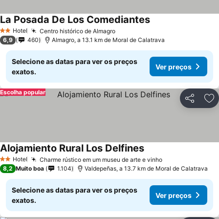
La Posada De Los Comediantes
Hotel
Centro histórico de Almagro
2 Estrelas
6,9
460
Almagro, a 13.1 km de Moral de Calatrava
Selecione as datas para ver os preços
Ver preços
exatos.
Escolha popular
Partilhar
Ad
Alojamiento Rural Los Delfines
Hotel
Charme rústico em um museu de arte e vinho
2 Estrelas
8,2
Muito boa
1.104
Valdepeñas, a 13.7 km de Moral de Calatrava
Selecione as datas para ver os preços
Ver preços
exatos.