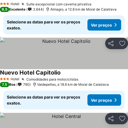
Hotel
Suíte excepcional com caverna privativa
3 Estrelas
9,5
Excelente
2.644
Almagro, a 12.8 km de Moral de Calatrava
Selecione as datas para ver os preços
Ver preços
exatos.
Partilhar
Ad
Nuevo Hotel Capitolio
Hotel
Comodidades para motociclistas
3 Estrelas
7,5
Boa
760
Valdepeñas, a 18.6 km de Moral de Calatrava
Selecione as datas para ver os preços
Ver preços
exatos.
Partilhar
Ad