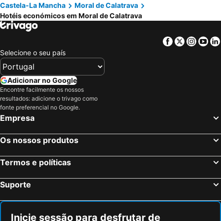
Castela-La Mancha
Moral de Calatrava
Hotéis económicos em Moral de Calatrava
Facebook
Twitter
Insta
Yo
Selecione o seu país
Adicionar no Google
Encontre facilmente os nossos
resultados: adicione o trivago como
fonte preferencial no Google.
Empresa
Os nossos produtos
Termos e políticas
Suporte
Inicie sessão para desfrutar de