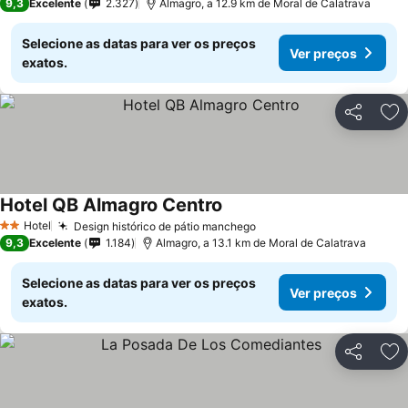
9,3
Excelente
2.327
Almagro, a 12.9 km de Moral de Calatrava
Selecione as datas para ver os preços
Ver preços
exatos.
Partilhar
Ad
Hotel QB Almagro Centro
Hotel
Design histórico de pátio manchego
2 Estrelas
9,3
Excelente
1.184
Almagro, a 13.1 km de Moral de Calatrava
Selecione as datas para ver os preços
Ver preços
exatos.
Partilhar
Ad