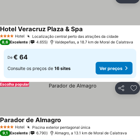
Partilhar
Ad
Hotel Veracruz Plaza & Spa
Hotel
Localização central perto das atrações da cidade
4 Estrelas
8,6
Excelente
4.655
Valdepeñas, a 18.7 km de Moral de Calatrava
€ 64
De
Consulte os preços de
16 sites
Ver preços
Escolha popular
Partilhar
Ad
Parador de Almagro
Hotel
Piscina exterior pentagonal única
4 Estrelas
9,1
Excelente
6.790
Almagro, a 13.1 km de Moral de Calatrava