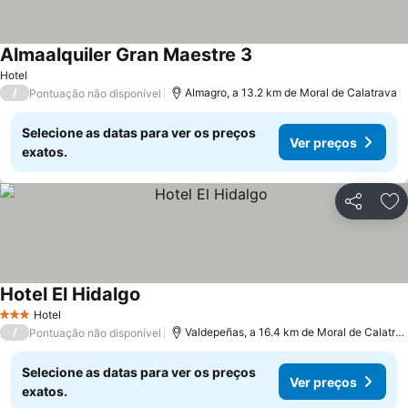
Almaalquiler Gran Maestre 3
Hotel
/
Almagro, a 13.2 km de Moral de Calatrava
Pontuação não disponível
Selecione as datas para ver os preços
Ver preços
exatos.
Partilhar
Ad
Hotel El Hidalgo
Hotel
3 Estrelas
/
Valdepeñas, a 16.4 km de Moral de Calatrava
Pontuação não disponível
Selecione as datas para ver os preços
Ver preços
exatos.