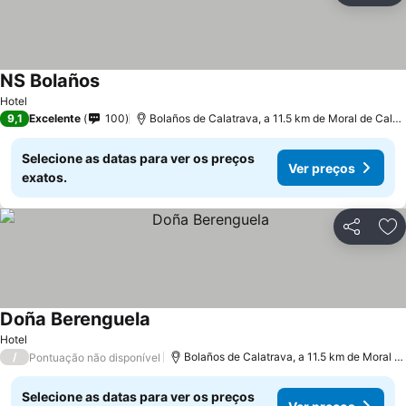
NS Bolaños
Hotel
9,1
Excelente
100
Bolaños de Calatrava, a 11.5 km de Moral de Calatrava
Selecione as datas para ver os preços
Ver preços
exatos.
Partilhar
Ad
Doña Berenguela
Hotel
/
Bolaños de Calatrava, a 11.5 km de Moral de Calatrava
Pontuação não disponível
Selecione as datas para ver os preços