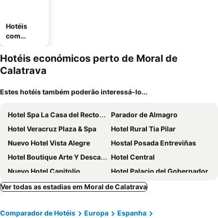
Hotéis
com
estaciona
mento
Hotéis económicos perto de Moral de
Calatrava
Estes hotéis também poderão interessá-lo...
Hotel Spa La Casa del Rector Almagro
Parador de Almagro
Hotel Veracruz Plaza & Spa
Hotel Rural Tia Pilar
Nuevo Hotel Vista Alegre
Hostal Posada Entreviñas
Hotel Boutique Arte Y Descanso
Hotel Central
Nuevo Hotel Capitolio
Hotel Palacio del Gobernador
Hospedium Hotel Retiro del Maestre
Almagro
Ver todas as estadias em Moral de Calatrava
Retiro del Teatro
Hotel QB Almagro Centro
Comparador de Hotéis
Europa
Espanha
Alojamiento Rural Los Delfines