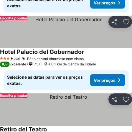
Ver preços
exatos.
Escolha popular
Partilhar
Ad
Hotel Palacio del Gobernador
Hotel
Pátio central charmoso com vistas
3 Estrelas
8,8
Excelente
757
a 0.1 km de Centro da cidade
Selecione as datas para ver os preços
Ver preços
exatos.
Escolha popular
Partilhar
Ad
Retiro del Teatro