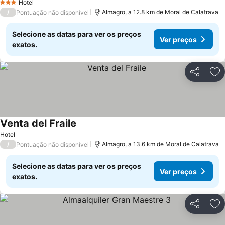
Hotel
3 Estrelas
/
Almagro, a 12.8 km de Moral de Calatrava
Pontuação não disponível
Selecione as datas para ver os preços
Ver preços
exatos.
Partilhar
Ad
Venta del Fraile
Hotel
/
Almagro, a 13.6 km de Moral de Calatrava
Pontuação não disponível
Selecione as datas para ver os preços
Ver preços
exatos.
Partilhar
Ad