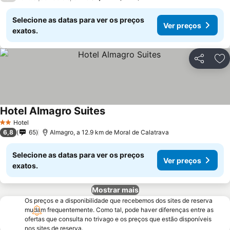
Selecione as datas para ver os preços
Ver preços
exatos.
Partilhar
Ad
Hotel Almagro Suites
Hotel
2 Estrelas
6,8
65
Almagro, a 12.9 km de Moral de Calatrava
Selecione as datas para ver os preços
Ver preços
exatos.
Mostrar mais
Os preços e a disponibilidade que recebemos dos sites de reserva
mudam frequentemente. Como tal, pode haver diferenças entre as
ofertas que consulta no trivago e os preços que estão disponíveis
nos sites de reserva.