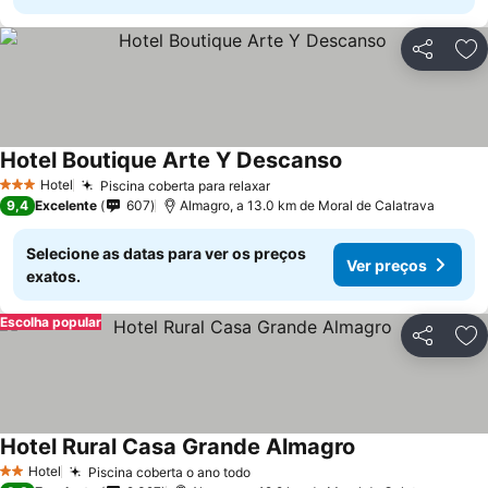
Partilhar
Ad
Hotel Boutique Arte Y Descanso
Hotel
Piscina coberta para relaxar
3 Estrelas
9,4
Excelente
607
Almagro, a 13.0 km de Moral de Calatrava
Selecione as datas para ver os preços
Ver preços
exatos.
Escolha popular
Partilhar
Ad
Hotel Rural Casa Grande Almagro
Hotel
Piscina coberta o ano todo
2 Estrelas