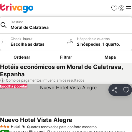
Favoritos
Iniciar
Me
Destino
Moral de Calatrava
Check-in/out
Hóspedes e quartos
Escolha as datas
2 hóspedes, 1 quarto.
Ordenar
Filtrar
Mapa
Hotéis económicos em Moral de Calatrava,
Espanha
Como os pagamentos influenciam os resultados
Escolha popular
Partilhar
Ad
Nuevo Hotel Vista Alegre
Hotel
Quartos renovados para conforto moderno
3 Estrelas