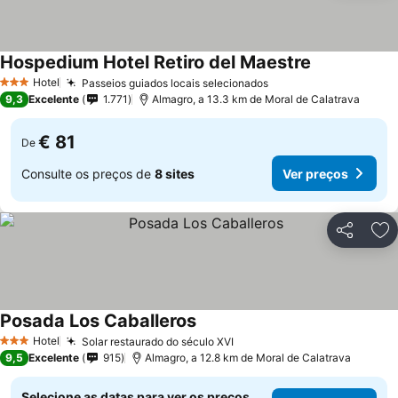
Hospedium Hotel Retiro del Maestre
Hotel
Passeios guiados locais selecionados
3 Estrelas
9,3
Excelente
1.771
Almagro, a 13.3 km de Moral de Calatrava
€ 81
De
Consulte os preços de
8 sites
Ver preços
Partilhar
Ad
Posada Los Caballeros
Hotel
Solar restaurado do século XVI
3 Estrelas
9,5
Excelente
915
Almagro, a 12.8 km de Moral de Calatrava
Selecione as datas para ver os preços