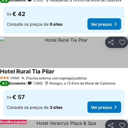
8,5
Excelente
3.120
Valdepeñas, a 16.9 km de Moral de Calatrava
€ 42
De
Consulte os preços de
9 sites
Ver preços
Partilhar
Ad
Hotel Rural Tia Pilar
Hotel
Piscina externa com espreguiçadeiras
3 Estrelas
9,1
Excelente
1.566
Almagro, a 12.9 km de Moral de Calatrava
€ 57
De
Consulte os preços de
3 sites
Ver preços
Escolha popular