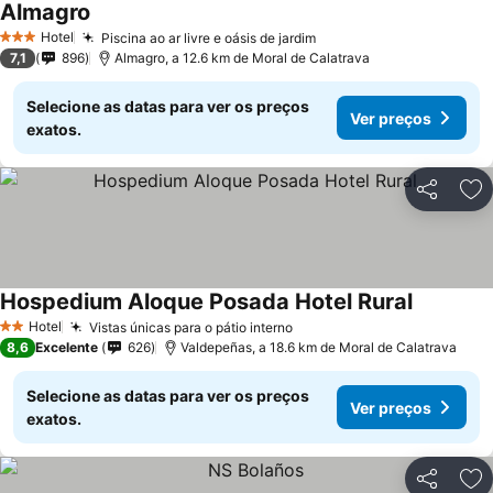
Almagro
Hotel
Piscina ao ar livre e oásis de jardim
3 Estrelas
7,1
896
Almagro, a 12.6 km de Moral de Calatrava
Selecione as datas para ver os preços
Ver preços
exatos.
Partilhar
Ad
Hospedium Aloque Posada Hotel Rural
Hotel
Vistas únicas para o pátio interno
2 Estrelas
8,6
Excelente
626
Valdepeñas, a 18.6 km de Moral de Calatrava
Selecione as datas para ver os preços
Ver preços
exatos.
Partilhar
Ad