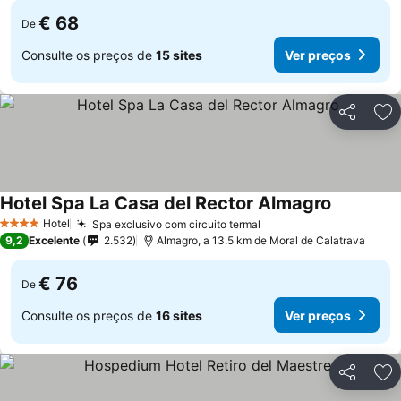
€ 68
De
Consulte os preços de
15 sites
Ver preços
Partilhar
Ad
Hotel Spa La Casa del Rector Almagro
Hotel
Spa exclusivo com circuito termal
4 Estrelas
9,2
Excelente
2.532
Almagro, a 13.5 km de Moral de Calatrava
€ 76
De
Consulte os preços de
16 sites
Ver preços
Partilhar
Ad