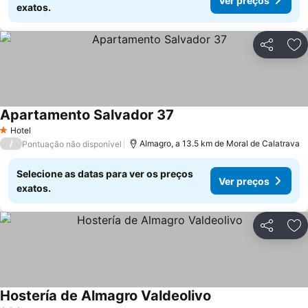
Ver preços
exatos.
Partilhar
Ad
Apartamento Salvador 37
Hotel
1 Estrelas
/
Almagro, a 13.5 km de Moral de Calatrava
Pontuação não disponível
Selecione as datas para ver os preços
Ver preços
exatos.
Partilhar
Ad
Hostería de Almagro Valdeolivo