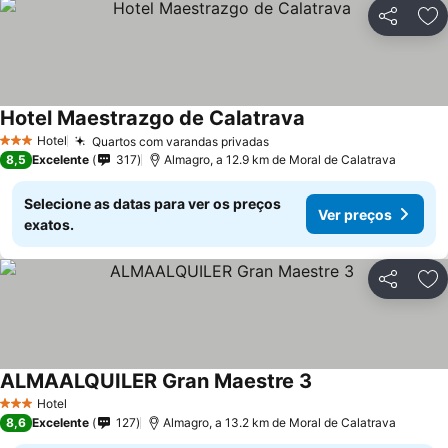
Partilhar
Ad
Hotel Maestrazgo de Calatrava
Hotel
Quartos com varandas privadas
3 Estrelas
8,5
Excelente
317
Almagro, a 12.9 km de Moral de Calatrava
Selecione as datas para ver os preços
Ver preços
exatos.
Partilhar
Ad
ALMAALQUILER Gran Maestre 3
Hotel
3 Estrelas
8,6
Excelente
127
Almagro, a 13.2 km de Moral de Calatrava