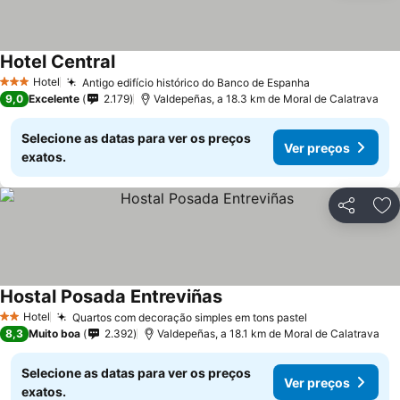
Hotel Central
Hotel
Antigo edifício histórico do Banco de Espanha
3 Estrelas
9,0
Excelente
2.179
Valdepeñas, a 18.3 km de Moral de Calatrava
Selecione as datas para ver os preços
Ver preços
exatos.
Partilhar
Ad
Hostal Posada Entreviñas
Hotel
Quartos com decoração simples em tons pastel
2 Estrelas
8,3
Muito boa
2.392
Valdepeñas, a 18.1 km de Moral de Calatrava
Selecione as datas para ver os preços
Ver preços
exatos.