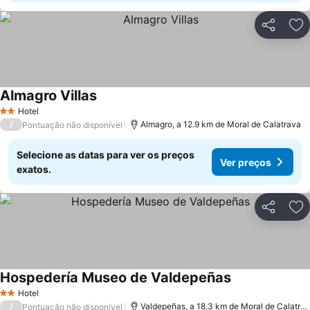
Partilhar
Ad
Almagro Villas
Hotel
2 Estrelas
/
Almagro, a 12.9 km de Moral de Calatrava
Pontuação não disponível
Selecione as datas para ver os preços
Ver preços
exatos.
Partilhar
Ad
Hospedería Museo de Valdepeñas
Hotel
2 Estrelas
/
Valdepeñas, a 18.3 km de Moral de Calatrava
Pontuação não disponível