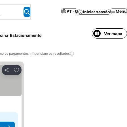
PT · €
Menu
Iniciar sessão
.
Ver mapa
scina
Estacionamento
o os pagamentos influenciam os resultados
Adicionar aos favoritos
Partilhar