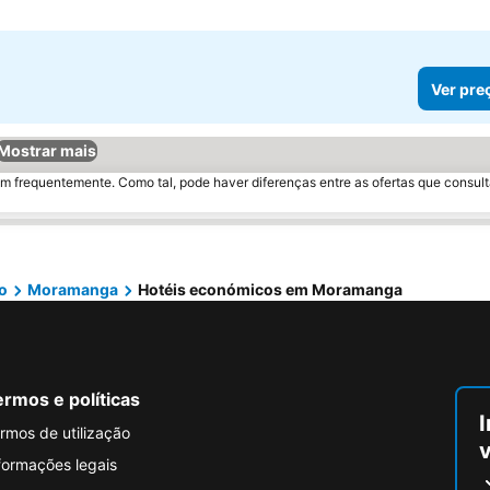
Ver pre
Mostrar mais
m frequentemente. Como tal, pode haver diferenças entre as ofertas que consult
o
Moramanga
Hotéis económicos em Moramanga
rmos e políticas
I
rmos de utilização
formações legais