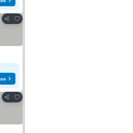
ços
Adicionar aos favoritos
Partilhar
ços
Adicionar aos favoritos
Partilhar