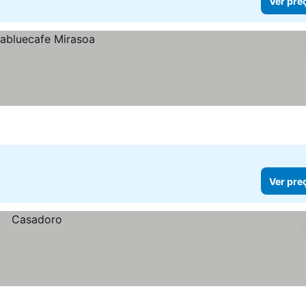
Ver pre
Ver pre