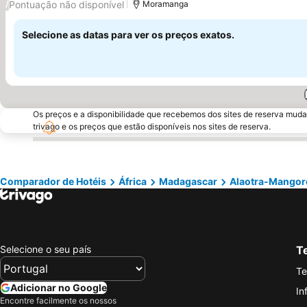
Pontuação não disponível
/
Moramanga
Selecione as datas para ver os preços exatos.
Os preços e a disponibilidade que recebemos dos sites de reserva muda
trivago e os preços que estão disponíveis nos sites de reserva.
Comparador de Hotéis
África
Madagascar
Alaotra-Mangor
Selecione o seu país
Te
Te
Adicionar no Google
In
Encontre facilmente os nossos