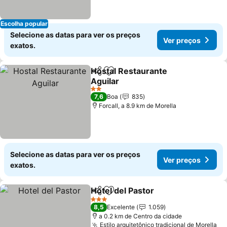
Escolha popular
Selecione as datas para ver os preços
Ver preços
exatos.
Hostal Restaurante
Partilhar
Adicionar aos favoritos
Aguilar
2 Estrelas
7,6
Boa
835
Forcall, a 8.9 km de Morella
Selecione as datas para ver os preços
Ver preços
exatos.
Hotel del Pastor
Partilhar
Adicionar aos favoritos
3 Estrelas
8,5
Excelente
1.059
a 0.2 km de Centro da cidade
Estilo arquitetônico tradicional de Morella