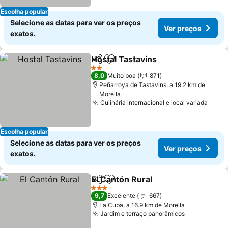
Escolha popular
Selecione as datas para ver os preços
Ver preços
exatos.
Hostal Tastavins
Partilhar
Adicionar aos favoritos
2 Estrelas
8,0
Muito boa
871
Peñarroya de Tastavins, a 19.2 km de
Morella
Culinária internacional e local variada
Escolha popular
Selecione as datas para ver os preços
Ver preços
exatos.
El Cantón Rural
Partilhar
Adicionar aos favoritos
3 Estrelas
9,7
Excelente
667
La Cuba, a 16.9 km de Morella
Jardim e terraço panorâmicos