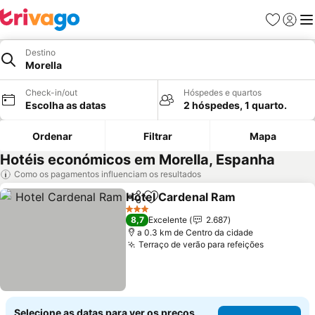
Favoritos
Iniciar
Me
Destino
Morella
Check-in/out
Hóspedes e quartos
Escolha as datas
2 hóspedes, 1 quarto.
Ordenar
Filtrar
Mapa
Hotéis económicos em Morella, Espanha
Como os pagamentos influenciam os resultados
Hotel Cardenal Ram
Partilhar
Adicionar aos favoritos
3 Estrelas
8,7
Excelente
2.687
a 0.3 km de Centro da cidade
Terraço de verão para refeições
Selecione as datas para ver os preços