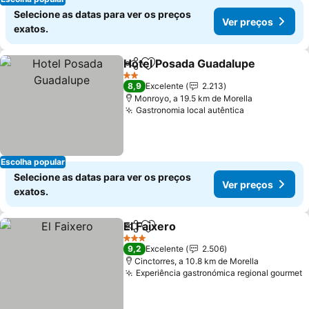
Selecione as datas para ver os preços
Ver preços
exatos.
Hotel Posada Guadalupe
Partilhar
Adicionar aos favoritos
2 Estrelas
8,9
Excelente
2.213
Monroyo, a 19.5 km de Morella
Gastronomia local autêntica
Escolha popular
Selecione as datas para ver os preços
Ver preços
exatos.
El Faixero
Partilhar
Adicionar aos favoritos
3 Estrelas
9,2
Excelente
2.506
Cinctorres, a 10.8 km de Morella
Experiência gastronómica regional gourmet