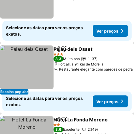
Selecione as datas para ver os preços
Ver preços
exatos.
Palau dels Osset
Partilhar
Adicionar aos favoritos
3 Estrelas
8,3
Muito boa
1.137
Forcall, a 9.1 km de Morella
Restaurante elegante com paredes de pedra
Escolha popular
Selecione as datas para ver os preços
Ver preços
exatos.
Hotel La Fonda Moreno
Partilhar
Adicionar aos favoritos
2 Estrelas
8,6
Excelente
2.149