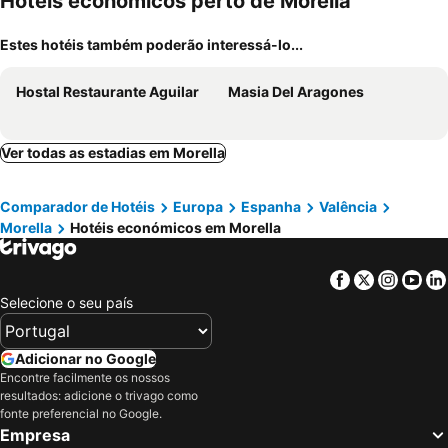
Hotéis económicos perto de Morella
Estes hotéis também poderão interessá-lo...
Hostal Restaurante Aguilar
Masia Del Aragones
Ver todas as estadias em Morella
Comparador de Hotéis
Europa
Espanha
Valência
Morella
Hotéis económicos em Morella
Facebook
Twitter
Insta
Yo
Selecione o seu país
Adicionar no Google
Encontre facilmente os nossos
resultados: adicione o trivago como
fonte preferencial no Google.
Empresa