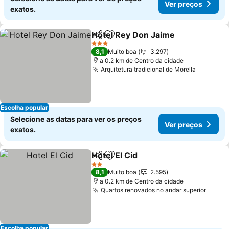
Ver preços
exatos.
Hotel Rey Don Jaime
Partilhar
Adicionar aos favoritos
3 Estrelas
8,1
Muito boa
3.297
a 0.2 km de Centro da cidade
Arquitetura tradicional de Morella
Escolha popular
Selecione as datas para ver os preços
Ver preços
exatos.
Hotel El Cid
Partilhar
Adicionar aos favoritos
2 Estrelas
8,1
Muito boa
2.595
a 0.2 km de Centro da cidade
Quartos renovados no andar superior
Escolha popular