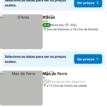
Selecione as datas para ver os preços
Ver preços
exatos.
D'Ares
Partilhar
Adicionar aos favoritos
2 Estrelas
8,4
Muito boa
454
Ares del Maestre, a 18.3 km de Morella
Selecione as datas para ver os preços
Ver preços
exatos.
Mas de Ferre
Partilhar
Adicionar aos favoritos
1 Estrelas
/
Pontuação não disponível
a 17.3 km de Centro da cidade