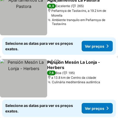
Apartamentos La Pastora
Partilhar
Adicionar aos favoritos
9,3
Excelente
265
Peñarroya de Tastavins, a 19.2 km de
Morella
Ambiente tranquilo em Peñarroya de
Tastavins
Selecione as datas para ver os preços
Ver preços
exatos.
Pensión Mesón La Lonja -
Partilhar
Adicionar aos favoritos
Herbers
7,6
Boa
195
a 13.8 km de Centro da cidade
Culinária mediterrânea autêntica
Selecione as datas para ver os preços
Ver preços
exatos.