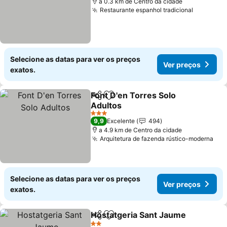
a 0.3 km de Centro da cidade
Restaurante espanhol tradicional
Selecione as datas para ver os preços
Ver preços
exatos.
Font D'en Torres Solo
Partilhar
Adicionar aos favoritos
Adultos
3 Estrelas
9,9
Excelente
494
a 4.9 km de Centro da cidade
Arquitetura de fazenda rústico-moderna
Selecione as datas para ver os preços
Ver preços
exatos.
Hostatgeria Sant Jaume
Partilhar
Adicionar aos favoritos