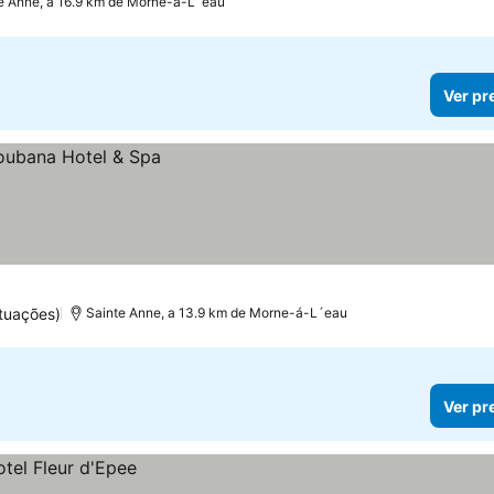
e Anne, a 16.9 km de Morne-á-L´eau
Ver pr
tuações)
Sainte Anne, a 13.9 km de Morne-á-L´eau
Ver pr