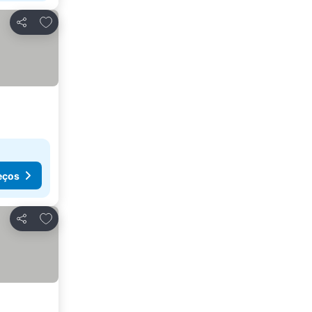
Adicionar aos favoritos
Partilhar
eços
Adicionar aos favoritos
Partilhar