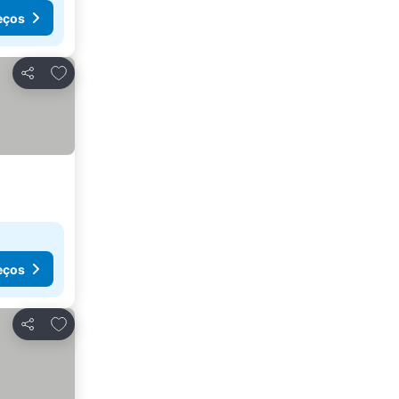
eços
Adicionar aos favoritos
Partilhar
eços
Adicionar aos favoritos
Partilhar