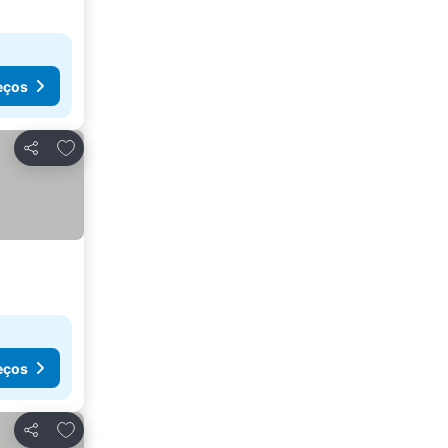
eços
Adicionar aos favoritos
Partilhar
eços
Adicionar aos favoritos
Partilhar