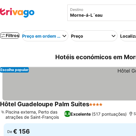
Destino
Filtros
Preço em ordem crescente
Preço
Localiz
Hotéis económicos em Morn
Escolha popular
Hôtel Guadeloupe Palm Suites
4 Estrelas
Ver preços
Piscina externa, Perto das
Excelente
(517 pontuações)
8,8
S
atrações de Saint-François
Ver preços
€ 156
De