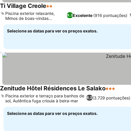
Ti Village Creole
2 Estrelas
Ver preços
Piscina exterior relaxante,
Excelente
(916 pontuações)
9,3
Mimos de boas-vindas
Ver preços
atenciosos
Selecione as datas para ver os preços exatos.
Zenitude Hôtel Résidences Le Salako
3 Estrelas
Ver pr
Piscina exterior e terraço para banhos de
(3.729 pontuações)
6,2
sol, Autêntica fuga crioula à beira-mar
Ver preços
Selecione as datas para ver os preços exatos.