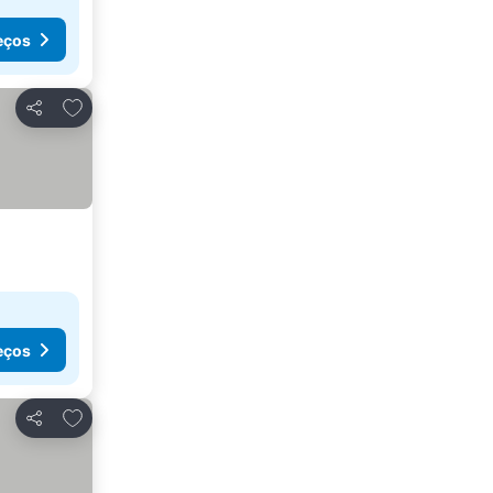
eços
Adicionar aos favoritos
Partilhar
eços
Adicionar aos favoritos
Partilhar