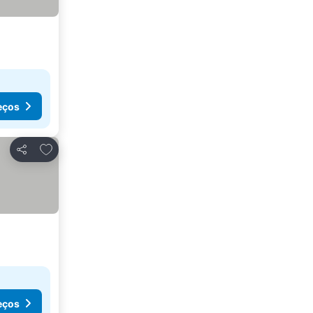
eços
Adicionar aos favoritos
Partilhar
eços