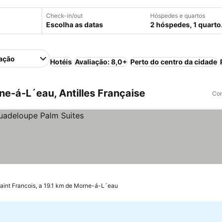
Check-in/out
Hóspedes e quartos
Escolha as datas
2 hóspedes, 1 quarto
ação
Hotéis
Avaliação: 8,0+
Perto do centro da cidade
e-á-L´eau, Antilles Française
Com
aint Francois, a 19.1 km de Morne-á-L´eau