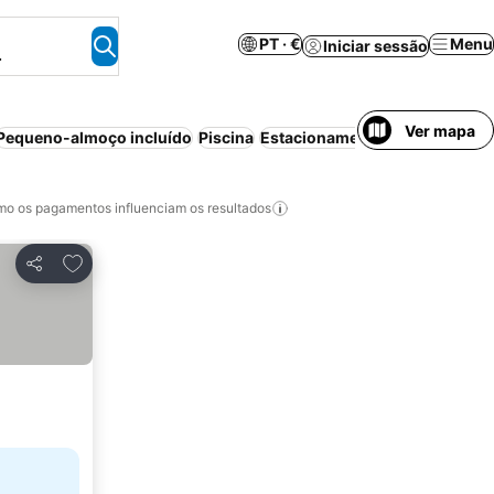
PT · €
Menu
Iniciar sessão
.
Ver mapa
Pequeno-almoço incluído
Piscina
Estacionamento
Praia
Cancela
o os pagamentos influenciam os resultados
Adicionar aos favoritos
Partilhar