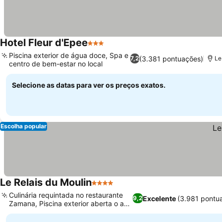
Hotel Fleur d'Epee
3 Estrelas
Ver preços
Piscina exterior de água doce, Spa e
(3.381 pontuações)
7,2
Le
centro de bem-estar no local
Ver preços
Selecione as datas para ver os preços exatos.
Escolha popular
Le Relais du Moulin
4 Estrelas
Ver preços
Culinária requintada no restaurante
Excelente
(3.981 pontu
9,2
Zamana, Piscina exterior aberta o ano
Ver preços
todo