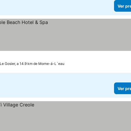
Ver pr
Le Gosier, a 14.9 km de Morne-á-L´eau
Ver pr