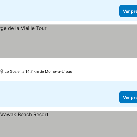
Ver pr
Le Gosier, a 14.7 km de Morne-á-L´eau
Ver pr