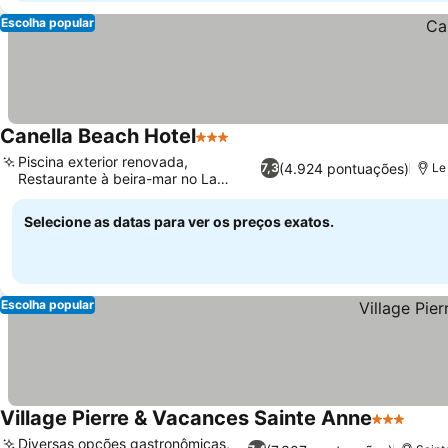
Escolha popular
Canella Beach Hotel
3 Estrelas
Ver preços
Piscina exterior renovada,
(4.924 pontuações)
7,3
Le
Restaurante à beira-mar no La
Ver preços
Veranda
Selecione as datas para ver os preços exatos.
Escolha popular
Village Pierre & Vacances Sainte Anne
3 Estrelas
Ver 
Diversas opções gastronômicas,