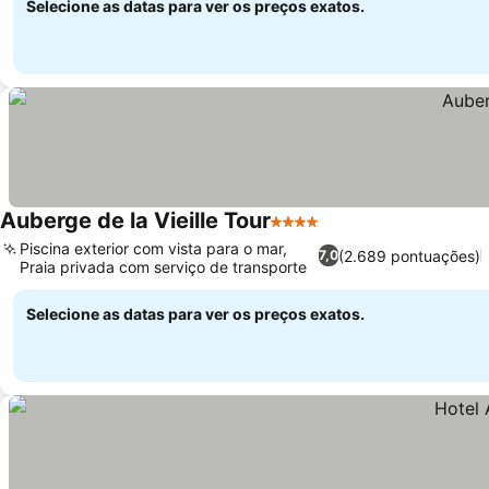
Selecione as datas para ver os preços exatos.
Auberge de la Vieille Tour
4 Estrelas
Ver preços
Piscina exterior com vista para o mar,
(2.689 pontuações)
7,0
Praia privada com serviço de transporte
Ver preços
Selecione as datas para ver os preços exatos.