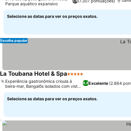
(7.307 pontuações)
7,4
Saint
Parque aquático expansivo
Ver preços
Selecione as datas para ver os preços exatos.
Escolha popular
La Toubana Hotel & Spa
5 Estrelas
Ver preços
Experiência gastronômica crioula à
Excelente
(2.864 pon
8,8
beira-mar, Bangalôs isolados com vista
Ver preços
para o mar
Selecione as datas para ver os preços exatos.