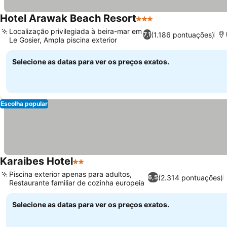
Hotel Arawak Beach Resort
3 Estrelas
Ver preços
Localização privilegiada à beira-mar em
(1.186 pontuações)
7,1
Le Gosier, Ampla piscina exterior
Ver preços
Selecione as datas para ver os preços exatos.
Escolha popular
Karaibes Hotel
2 Estrelas
Ver preços
Piscina exterior apenas para adultos,
(2.314 pontuações)
6,5
Restaurante familiar de cozinha europeia
Ver preços
Selecione as datas para ver os preços exatos.