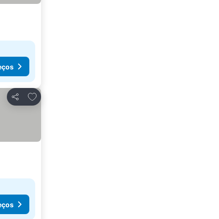
eços
Adicionar aos favoritos
Partilhar
eços