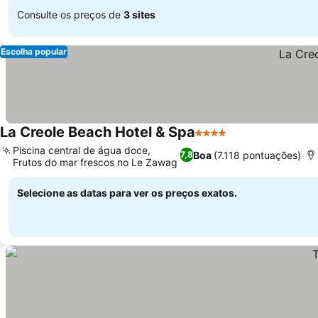
Consulte os preços de
3 sites
Escolha popular
La Creole Beach Hotel & Spa
4 Estrelas
Ver preços
Piscina central de água doce,
Boa
(7.118 pontuações)
7,8
Frutos do mar frescos no Le Zawag
Ver preços
Selecione as datas para ver os preços exatos.