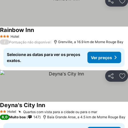
Partilhar
Ad
Rainbow Inn
Hotel
3 Estrelas
/
Grenville, a 16.9 km de Morne Rouge Bay
Pontuação não disponível
Selecione as datas para ver os preços
Ver preços
exatos.
Partilhar
Ad
Deyna's City Inn
Hotel
Quartos com vista para a cidade ou para o mar
2 Estrelas
8,0
Muito boa
147
Baía Grande Anse, a 4.5 km de Morne Rouge Bay