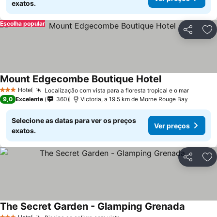
exatos.
Escolha popular
Partilhar
Ad
Mount Edgecombe Boutique Hotel
Hotel
Localização com vista para a floresta tropical e o mar
3 Estrelas
9,0
Excelente
360
Victoria, a 19.5 km de Morne Rouge Bay
Selecione as datas para ver os preços
Ver preços
exatos.
Partilhar
Ad
The Secret Garden - Glamping Grenada