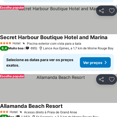
Escolha popular
Partilhar
Ad
Secret Harbour Boutique Hotel and Marina
Hotel
Piscina exterior com vista para a baía
4 Estrelas
8,4
Muito boa
695
Lance Aux Epines, a 1.7 km de Morne Rouge Bay
Selecione as datas para ver os preços
Ver preços
exatos.
Escolha popular
Partilhar
Ad
Allamanda Beach Resort
Hotel
Acesso direto à Praia de Grand Anse
3 Estrelas
7,8
Boa
1.382
St George's, a 2.3 km de Morne Rouge Bay