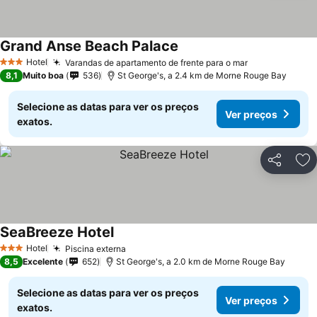
Grand Anse Beach Palace
Hotel
Varandas de apartamento de frente para o mar
3 Estrelas
8,1
Muito boa
536
St George's, a 2.4 km de Morne Rouge Bay
Selecione as datas para ver os preços
Ver preços
exatos.
Partilhar
Ad
SeaBreeze Hotel
Hotel
Piscina externa
3 Estrelas
8,5
Excelente
652
St George's, a 2.0 km de Morne Rouge Bay
Selecione as datas para ver os preços
Ver preços
exatos.