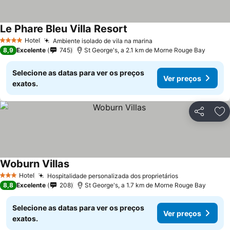
Le Phare Bleu Villa Resort
Hotel
Ambiente isolado de vila na marina
4 Estrelas
8,9
Excelente
745
St George's, a 2.1 km de Morne Rouge Bay
Selecione as datas para ver os preços
Ver preços
exatos.
Partilhar
Ad
Woburn Villas
Hotel
Hospitalidade personalizada dos proprietários
3 Estrelas
8,8
Excelente
208
St George's, a 1.7 km de Morne Rouge Bay
Selecione as datas para ver os preços
Ver preços
exatos.