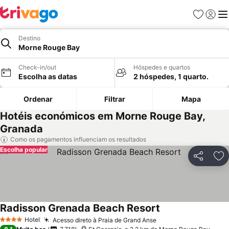
Favoritos
Iniciar
Me
Destino
Morne Rouge Bay
Check-in/out
Hóspedes e quartos
Escolha as datas
2 hóspedes, 1 quarto.
Ordenar
Filtrar
Mapa
Hotéis económicos em Morne Rouge Bay,
Granada
Como os pagamentos influenciam os resultados
Escolha popular
Partilhar
Ad
Radisson Grenada Beach Resort
Hotel
Acesso direto à Praia de Grand Anse
4 Estrelas