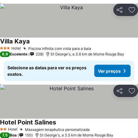
Partilhar
Ad
Villa Kaya
Hotel
Piscina infinita com vista para a baía
3 Estrelas
9,9
Excelente
228
St George's, a 3.6 km de Morne Rouge Bay
Selecione as datas para ver os preços
Ver preços
exatos.
Partilhar
Ad
Hotel Point Salines
Hotel
Massagem terapêutica personalizada
2 Estrelas
7,5
Boa
150
St George's, a 3.5 km de Morne Rouge Bay