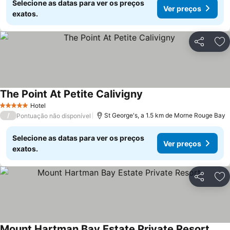
Selecione as datas para ver os preços
Ver preços
exatos.
Partilhar
Ad
The Point At Petite Calivigny
Hotel
5 Estrelas
/
St George's, a 1.5 km de Morne Rouge Bay
Pontuação não disponível
Selecione as datas para ver os preços
Ver preços
exatos.
Partilhar
Ad
Mount Hartman Bay Estate Private Resort