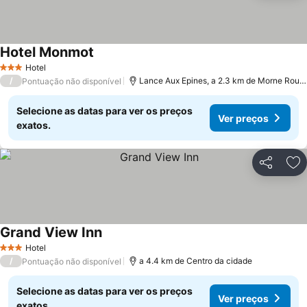
Hotel Monmot
Hotel
3 Estrelas
/
Lance Aux Epines, a 2.3 km de Morne Rouge Bay
Pontuação não disponível
Selecione as datas para ver os preços
Ver preços
exatos.
Partilhar
Ad
Grand View Inn
Hotel
3 Estrelas
/
a 4.4 km de Centro da cidade
Pontuação não disponível
Selecione as datas para ver os preços
Ver preços
exatos.