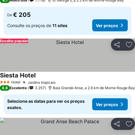
8,1
Muito boa
7.718
St George's, a 2.2 km de Morne Rouge Bay
€ 205
De
Consulte os preços de
11 sites
Ver preços
Escolha popular
Partilhar
Ad
Siesta Hotel
Hotel
Jardins tropicais
3 Estrelas
8,6
Excelente
3.257
Baía Grande Anse, a 2.6 km de Morne Rouge Bay
Selecione as datas para ver os preços
Ver preços
exatos.
Partilhar
Ad