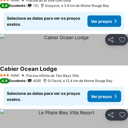
Hotel
Piscina ao ar livre com vista
3 Estrelas
9,6
Excelente
13
Gouyave, a 3.6 km de Morne Rouge Bay
Selecione as datas para ver os preços
Ver preços
exatos.
Partilhar
Ad
Cabier Ocean Lodge
Hotel
Piscina infinita da Two Bays Villa
3 Estrelas
8,9
Excelente
409
St David, a 12.4 km de Morne Rouge Bay
Selecione as datas para ver os preços
Ver preços
exatos.
Partilhar
Ad