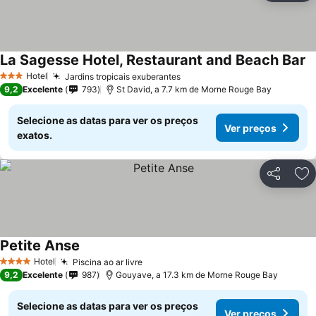
La Sagesse Hotel, Restaurant and Beach Bar
Hotel
Jardins tropicais exuberantes
3 Estrelas
9,2
Excelente
793
St David, a 7.7 km de Morne Rouge Bay
Selecione as datas para ver os preços
Ver preços
exatos.
Partilhar
Ad
Petite Anse
Hotel
Piscina ao ar livre
4 Estrelas
9,2
Excelente
987
Gouyave, a 17.3 km de Morne Rouge Bay
Selecione as datas para ver os preços
Ver preços