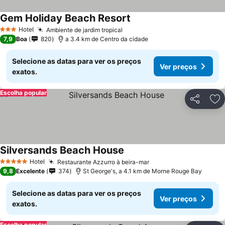
Gem Holiday Beach Resort
Hotel
Ambiente de jardim tropical
3 Estrelas
7,9
Boa
820
a 3.4 km de Centro da cidade
Selecione as datas para ver os preços
Ver preços
exatos.
Escolha popular
Partilhar
Ad
Silversands Beach House
Hotel
Restaurante Azzurro à beira-mar
5 Estrelas
9,8
Excelente
374
St George's, a 4.1 km de Morne Rouge Bay
Selecione as datas para ver os preços
Ver preços
exatos.
Escolha popular