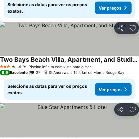
Selecione as datas para ver os preços
Ver preços
exatos.
Partilhar
Ad
Two Bays Beach Villa, Apartment, and Studios
Hotel
Piscina infinita com vista para o mar
3 Estrelas
9,5
Excelente
27
St Andrews, a 12.4 km de Morne Rouge Bay
Selecione as datas para ver os preços
Ver preços
exatos.
Partilhar
Ad