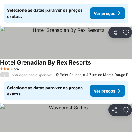
Selecione as datas para ver os preços
Ver preços
exatos.
Partilhar
Ad
Hotel Grenadian By Rex Resorts
Hotel
3 Estrelas
/
Point Salines, a 4.7 km de Morne Rouge Bay
Pontuação não disponível
Selecione as datas para ver os preços
Ver preços
exatos.
Partilhar
Ad