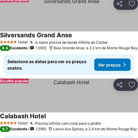
Partilhar
Ad
Silversands Grand Anse
Hotel
A maior piscina de borda infinita do Caribe
5 Estrelas
9,4
Excelente
1.083
Baía Grande Anse, a 2.2 km de Morne Rouge Bay
Selecione as datas para ver os preços
Ver preços
exatos.
Escolha popular
Partilhar
Ad
Calabash Hotel
Hotel
Piscina infinita com vista para o jardim
5 Estrelas
9,7
Excelente
1.596
Lance Aux Epines, a 2.4 km de Morne Rouge Bay