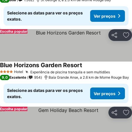
Selecione as datas para ver os preços
Ver preços
exatos.
Escolha popular
Partilhar
Ad
Blue Horizons Garden Resort
Hotel
Experiência de piscina tranquila e sem multidões
4 Estrelas
9,0
Excelente
954
Baía Grande Anse, a 2.6 km de Morne Rouge Bay
Selecione as datas para ver os preços
Ver preços
exatos.
Escolha popular
Partilhar
Ad