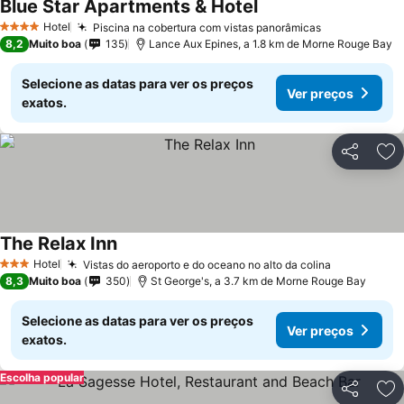
Blue Star Apartments & Hotel
Hotel
Piscina na cobertura com vistas panorâmicas
4 Estrelas
8,2
Muito boa
135
Lance Aux Epines, a 1.8 km de Morne Rouge Bay
Selecione as datas para ver os preços
Ver preços
exatos.
Partilhar
Ad
The Relax Inn
Hotel
Vistas do aeroporto e do oceano no alto da colina
3 Estrelas
8,3
Muito boa
350
St George's, a 3.7 km de Morne Rouge Bay
Selecione as datas para ver os preços
Ver preços
exatos.
Escolha popular
Partilhar
Ad