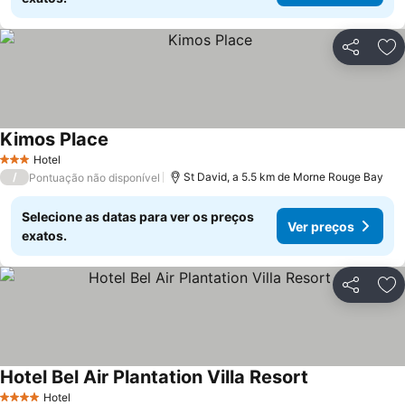
Partilhar
Ad
Kimos Place
Hotel
3 Estrelas
/
St David, a 5.5 km de Morne Rouge Bay
Pontuação não disponível
Selecione as datas para ver os preços
Ver preços
exatos.
Partilhar
Ad
Hotel Bel Air Plantation Villa Resort
Hotel
4 Estrelas