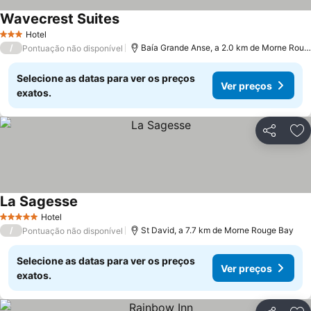
Wavecrest Suites
Hotel
3 Estrelas
/
Baía Grande Anse, a 2.0 km de Morne Rouge Bay
Pontuação não disponível
Selecione as datas para ver os preços
Ver preços
exatos.
Partilhar
Ad
La Sagesse
Hotel
5 Estrelas
/
St David, a 7.7 km de Morne Rouge Bay
Pontuação não disponível
Selecione as datas para ver os preços
Ver preços
exatos.