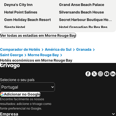
Deyna's City Inn
Grand Anse Beach Palace
Hotel Point Salines
Silversands Beach House
Gem Holiday Beach Resort
Secret Harbour Boutique Hotel and Marina
Siesta Hotel
Hotel Grenadian By Rex Resorts
Ver todas as estadias em Morne Rouge Bay
Comparador de Hotéis
América do Sul
Granada
Saint George
Morne Rouge Bay
Hotéis económicos em Morne Rouge Bay
Facebook
Twitter
Insta
Yo
Selecione o seu país
Adicionar no Google
Encontre facilmente os nossos
resultados: adicione o trivago como
fonte preferencial no Google.
Empresa