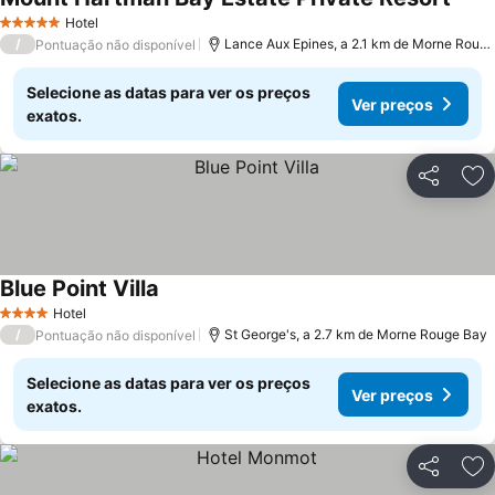
Hotel
5 Estrelas
/
Lance Aux Epines, a 2.1 km de Morne Rouge Bay
Pontuação não disponível
Selecione as datas para ver os preços
Ver preços
exatos.
Partilhar
Ad
Blue Point Villa
Hotel
4 Estrelas
/
St George's, a 2.7 km de Morne Rouge Bay
Pontuação não disponível
Selecione as datas para ver os preços
Ver preços
exatos.
Partilhar
Ad