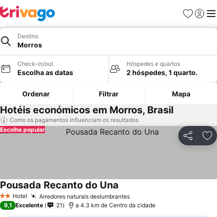
Favoritos
Iniciar
Me
Destino
Morros
Check-in/out
Hóspedes e quartos
Escolha as datas
2 hóspedes, 1 quarto.
Ordenar
Filtrar
Mapa
Hotéis económicos em Morros, Brasil
Como os pagamentos influenciam os resultados
Escolha popular
Partilhar
Ad
Pousada Recanto do Una
Hotel
Arredores naturais deslumbrantes
2 Estrelas
9,1
Excelente
21
a 4.3 km de Centro da cidade