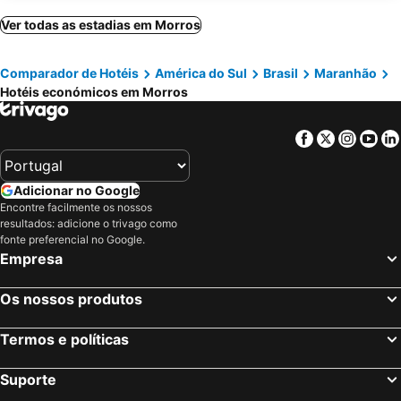
Ver todas as estadias em Morros
Comparador de Hotéis
América do Sul
Brasil
Maranhão
Hotéis económicos em Morros
Facebook
Twitter
Insta
Yo
Adicionar no Google
Encontre facilmente os nossos
resultados: adicione o trivago como
fonte preferencial no Google.
Empresa
Os nossos produtos
Termos e políticas
Suporte