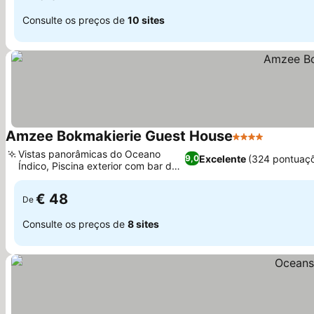
Consulte os preços de
10 sites
Amzee Bokmakierie Guest House
4 Estrelas
Vistas panorâmicas do Oceano
Excelente
(324 pontuaç
9,0
Índico, Piscina exterior com bar de
apoio
€ 48
De
Consulte os preços de
8 sites