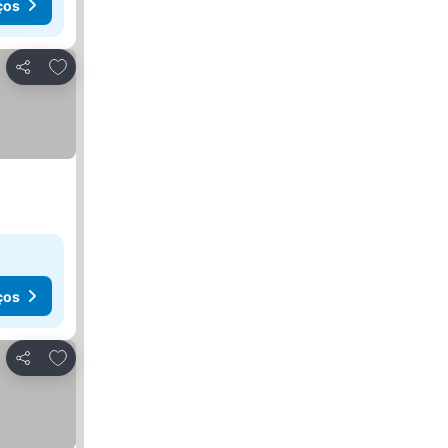
ços
Adicionar aos favoritos
Partilhar
ços
Adicionar aos favoritos
Partilhar