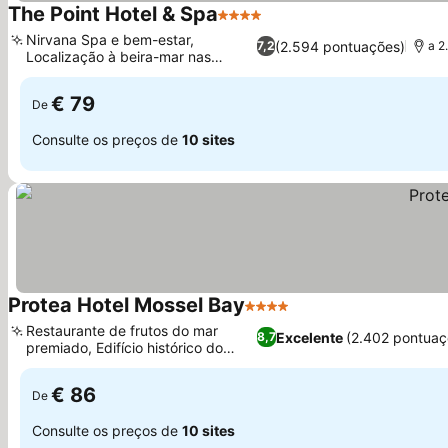
The Point Hotel & Spa
4 Estrelas
Nirvana Spa e bem-estar,
(2.594 pontuações)
7,2
a 2
Localização à beira-mar nas
rochas
€ 79
De
Consulte os preços de
10 sites
Protea Hotel Mossel Bay
4 Estrelas
Restaurante de frutos do mar
Excelente
(2.402 pontuaç
8,7
premiado, Edifício histórico do
século XIX
€ 86
De
Consulte os preços de
10 sites