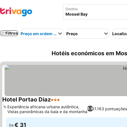
Destino
Filtros
Preço em ordem crescente
Preço
Localiz
Hotéis económicos em Moss
Hotel Portao Diaz
3 Estrelas
Experiência africana-urbana autêntica,
(1.163 pontuações
6,9
Vistas panorâmicas da baía e da montanha
€ 31
De