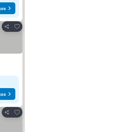
ços
Adicionar aos favoritos
Partilhar
ços
Adicionar aos favoritos
Partilhar