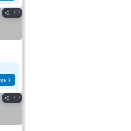
Adicionar aos favoritos
Partilhar
ços
Adicionar aos favoritos
Partilhar