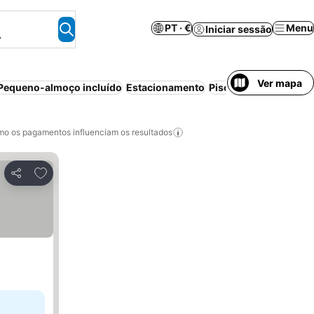
PT · €
Menu
Iniciar sessão
.
Ver mapa
Pequeno-almoço incluído
Estacionamento
Piscina
Casa/apartam
o os pagamentos influenciam os resultados
Adicionar aos favoritos
Partilhar