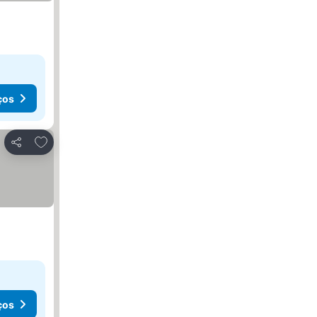
ços
Adicionar aos favoritos
Partilhar
ços