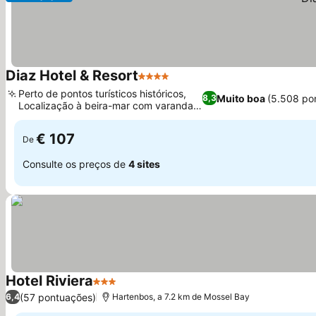
Diaz Hotel & Resort
4 Estrelas
Perto de pontos turísticos históricos,
Muito boa
(5.508 po
8,3
Localização à beira-mar com varandas
privativas
€ 107
De
Consulte os preços de
4 sites
Hotel Riviera
3 Estrelas
(57 pontuações)
6,4
Hartenbos, a 7.2 km de Mossel Bay