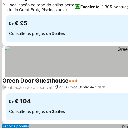
4 Estrelas
Localização no topo da colina perto
Excelente
(1.305 pontua
8,8
do rio Great Brak, Piscinas ao ar
livre
€ 95
De
Consulte os preços de
5 sites
Green Door Guesthouse
3 Estrelas
Pontuação não disponível
/
a 1.3 km de Centro da cidade
€ 104
De
Consulte os preços de
2 sites
Escolha popular