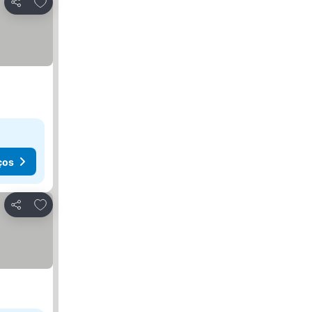
Adicionar aos favoritos
Partilhar
ços
Adicionar aos favoritos
Partilhar