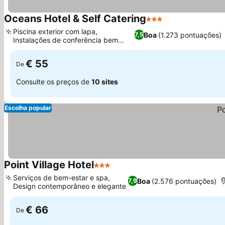
Oceans Hotel & Self Catering
3 Estrelas
Piscina exterior com lapa,
Boa
(1.273 pontuações)
7,5
Instalações de conferência bem
equipadas
€ 55
De
Consulte os preços de
10 sites
Escolha popular
Point Village Hotel
3 Estrelas
Serviços de bem-estar e spa,
Boa
(2.576 pontuações)
7,9
Design contemporâneo e elegante
€ 66
De