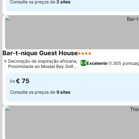
Consulte os preços de
2 sites
Bar-t-nique Guest House
4 Estrelas
Decoração de inspiração africana,
Excelente
(1.305 pontua
8,9
Proximidade ao Mossel Bay Golf
Club
€ 75
De
Consulte os preços de
9 sites