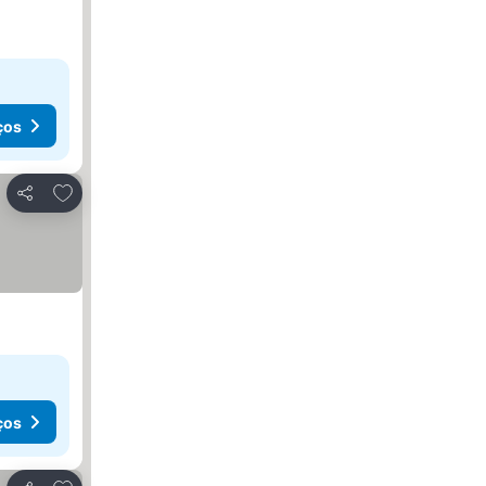
ços
Adicionar aos favoritos
Partilhar
ços