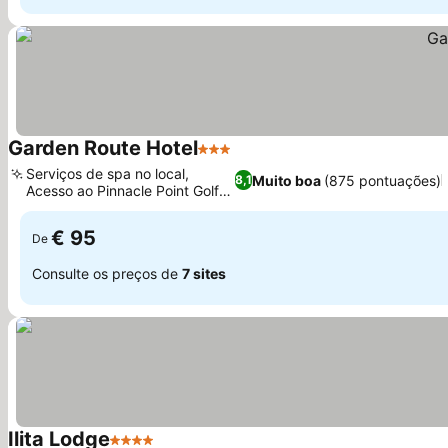
Garden Route Hotel
3 Estrelas
Serviços de spa no local,
Muito boa
(875 pontuações)
8,1
Acesso ao Pinnacle Point Golf
Club
€ 95
De
Consulte os preços de
7 sites
Ilita Lodge