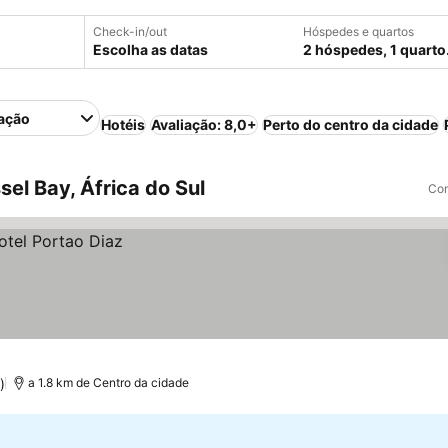
Check-in/out
Hóspedes e quartos
Escolha as datas
2 hóspedes, 1 quarto
ação
Hotéis
Avaliação: 8,0+
Perto do centro da cidade
el Bay, África do Sul
Com
)
a 1.8 km de Centro da cidade