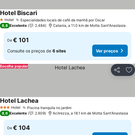
Hotel Biscari
Hotel
Especialidades locais de café da manhã por Oscar
1 Estrelas
8,8
Excelente
2.484
Catania, a 11.0 km de Motta Sant'Anastasia
€ 101
De
Consulte os preços de
6 sites
Ver preços
Escolha popular
Partilhar
Ad
Hotel Lachea
Hotel
Piscina tranquila no jardim
3 Estrelas
8,6
Excelente
2.609
Acitrezza, a 18.1 km de Motta Sant'Anastasia
€ 104
De