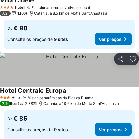
Villa Cibele
Hotel
Estacionamento privativo no local
4 Estrelas
7,2
1.166
Catania, a 8.5 km de Motta Sant'Anastasia
€ 80
De
Consulte os preços de
9 sites
Ver preços
Partilhar
Ad
Hotel Centrale Europa
Hotel
Vistas panorâmicas da Piazza Duomo
3 Estrelas
7,9
Boa
2.382
Catania, a 10.6 km de Motta Sant'Anastasia
€ 85
De
Consulte os preços de
9 sites
Ver preços