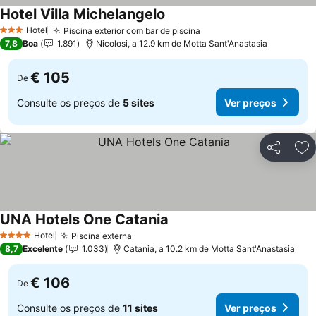
Hotel Villa Michelangelo
Hotel
Piscina exterior com bar de piscina
3 Estrelas
7,8
Boa
1.891
Nicolosi, a 12.9 km de Motta Sant'Anastasia
€ 105
De
Consulte os preços de
5 sites
Ver preços
Partilhar
Ad
UNA Hotels One Catania
Hotel
Piscina externa
4 Estrelas
8,7
Excelente
1.033
Catania, a 10.2 km de Motta Sant'Anastasia
€ 106
De
Consulte os preços de
11 sites
Ver preços