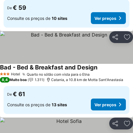
€ 59
De
Consulte os preços de
10 sites
Ver preços
Partilhar
Ad
Bad - Bed & Breakfast and Design
Hotel
Quarto no sótão com vista para o Etna
3 Estrelas
8,4
Muito boa
1.311
Catania, a 10.8 km de Motta Sant'Anastasia
€ 61
De
Consulte os preços de
13 sites
Ver preços
Partilhar
Ad