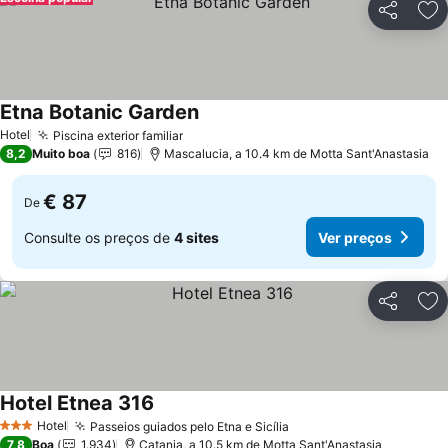
Partilhar
Ad
Etna Botanic Garden
Hotel
Piscina exterior familiar
8,2
Muito boa
816
Mascalucia, a 10.4 km de Motta Sant'Anastasia
€ 87
De
Consulte os preços de
4 sites
Ver preços
Partilhar
Ad
Hotel Etnea 316
Hotel
Passeios guiados pelo Etna e Sicília
3 Estrelas
7,8
Boa
1.934
Catania, a 10.5 km de Motta Sant'Anastasia