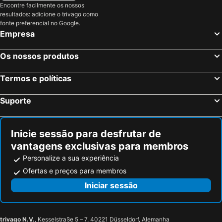
Encontre facilmente os nossos
Best Western Hotel Mediterraneo
Casa Barbero Charme B&B
resultados: adicione o trivago como
fonte preferencial no Google.
Palace Catania | UNA Esperienze
Al Duomo Inn
Empresa
Umberto House Catania
NH Catania Centro
Dome
Catania Centro Rooms
Os nossos produtos
Santuzza Art Hotel Catania
Hotel Etnea 316
Termos e políticas
Agatha Cosy
Etnea Boutique Hotel
Hotel Manganelli Palace
Nuovo Hotel Sangiuliano
Suporte
Valle Degli Ulivi
Liberty Hotel
Eh13 Luxury Accommodation
Hotel Gresi
Inicie sessão para desfrutar de
Catania Crossing B&B - Rooms & Comforts
Villa Aresco
vantagens exclusivas para membros
B&B Opera
Hotel Centrum
Personalize a sua experiência
Tenuta del Gelso
Hotel Borgo Verde
Ofertas e preços para membros
Villa Cibele
B&B Miro Centro Catania
Iniciar sessão
"Marcello's Home"
La Zagara B&B
Monastero luxury suites
City Hall
trivago N.V.
, Kesselstraße 5 – 7, 40221 Düsseldorf, Alemanha