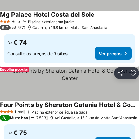
Mg Palace Hotel Costa del Sole
Hotel
Piscina exterior com jardim
3 Estrelas
6,7
577
Catania, a 19.8 km de Motta Sant'Anastasia
€ 74
De
Consulte os preços de
7 sites
Ver preços
Escolha popular
Partilhar
Ad
Four Points by Sheraton Catania Hotel & Conference Center
Hotel
Piscina exterior de água salgada
4 Estrelas
8,1
Muito boa
7.533
Aci Castello, a 15.3 km de Motta Sant'Anastasia
€ 75
De