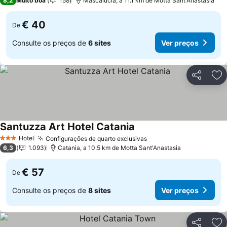
8,2
Muito boa
158
Mascalucia, a 11.1 km de Motta Sant'Anastasia
€ 40
De
Consulte os preços de
6 sites
Ver preços
Partilhar
Ad
Santuzza Art Hotel Catania
Hotel
Configurações de quarto exclusivas
3 Estrelas
6,3
1.093
Catania, a 10.5 km de Motta Sant'Anastasia
€ 57
De
Consulte os preços de
8 sites
Ver preços