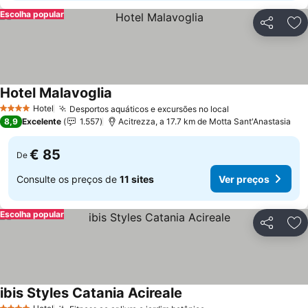
Escolha popular
Partilhar
Ad
Hotel Malavoglia
Hotel
Desportos aquáticos e excursões no local
4 Estrelas
8,9
Excelente
1.557
Acitrezza, a 17.7 km de Motta Sant'Anastasia
€ 85
De
Consulte os preços de
11 sites
Ver preços
Escolha popular
Partilhar
Ad
ibis Styles Catania Acireale