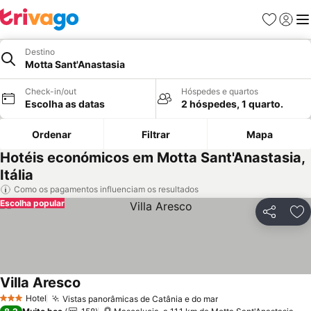
Favoritos
Iniciar
Me
Destino
Motta Sant'Anastasia
Check-in/out
Hóspedes e quartos
Escolha as datas
2 hóspedes, 1 quarto.
Ordenar
Filtrar
Mapa
Hotéis económicos em Motta Sant'Anastasia,
Itália
Como os pagamentos influenciam os resultados
Escolha popular
Partilhar
Ad
Villa Aresco
Hotel
Vistas panorâmicas de Catânia e do mar
3 Estrelas