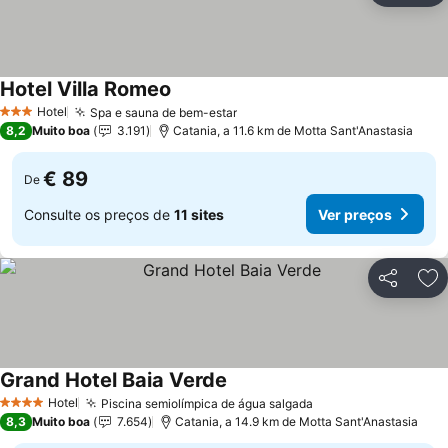
Hotel Villa Romeo
Hotel
Spa e sauna de bem-estar
3 Estrelas
8,2
Muito boa
3.191
Catania, a 11.6 km de Motta Sant'Anastasia
€ 89
De
Consulte os preços de
11 sites
Ver preços
Partilhar
Ad
Grand Hotel Baia Verde
Hotel
Piscina semiolímpica de água salgada
4 Estrelas
8,3
Muito boa
7.654
Catania, a 14.9 km de Motta Sant'Anastasia