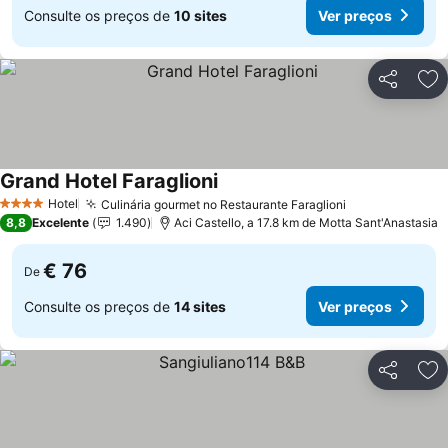
Consulte os preços de
10 sites
Ver preços
Partilhar
Ad
Grand Hotel Faraglioni
Hotel
Culinária gourmet no Restaurante Faraglioni
4 Estrelas
8,8
Excelente
1.490
Aci Castello, a 17.8 km de Motta Sant'Anastasia
€ 76
De
Consulte os preços de
14 sites
Ver preços
Partilhar
Ad