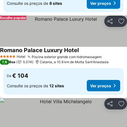
Consulte os preços de
8 sites
Ver preços
Escolha popular
Partilhar
Ad
Romano Palace Luxury Hotel
Hotel
Piscina exterior grande com hidromassagem
5 Estrelas
7,6
Boa
5.074
Catania, a 10.9 km de Motta Sant'Anastasia
€ 104
De
Consulte os preços de
12 sites
Ver preços
Partilhar
Ad