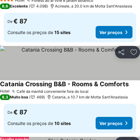
Hotel
Fitness ao ar livre e jardim botânico
4 Estrelas
8,6
Excelente
4.098
Acireale, a 20.0 km de Motta Sant'Anastasia
€ 87
De
Consulte os preços de
15 sites
Ver preços
Partilhar
Ad
Catania Crossing B&B - Rooms & Comforts
Hotel
Café da manhã conveniente fora do local
8,3
Muito boa
469
Catania, a 10.7 km de Motta Sant'Anastasia
€ 87
De
Consulte os preços de
10 sites
Ver preços
Escolha popular