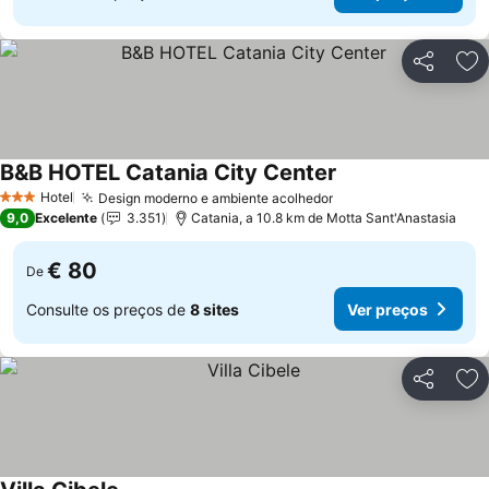
Partilhar
Ad
B&B HOTEL Catania City Center
Hotel
Design moderno e ambiente acolhedor
3 Estrelas
9,0
Excelente
3.351
Catania, a 10.8 km de Motta Sant'Anastasia
€ 80
De
Consulte os preços de
8 sites
Ver preços
Partilhar
Ad