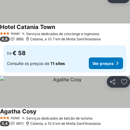
Partilhar
Ad
Hotel Catania Town
Hotel
Serviços dedicados de concierge e ingressos
3 Estrelas
6,8
889
Catania, a 10.7 km de Motta Sant'Anastasia
€ 58
De
Consulte os preços de
11 sites
Ver preços
Partilhar
Ad
Agatha Cosy
Hotel
Serviços dedicados de balcão de turismo
3 Estrelas
5,4
667
Catania, a 10.5 km de Motta Sant'Anastasia