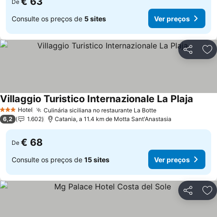
€ 63
De
Consulte os preços de
5 sites
Ver preços
Partilhar
Ad
Villaggio Turistico Internazionale La Plaja
Hotel
Culinária siciliana no restaurante La Botte
3 Estrelas
6,2
1.602
Catania, a 11.4 km de Motta Sant'Anastasia
€ 68
De
Consulte os preços de
15 sites
Ver preços
Partilhar
Ad