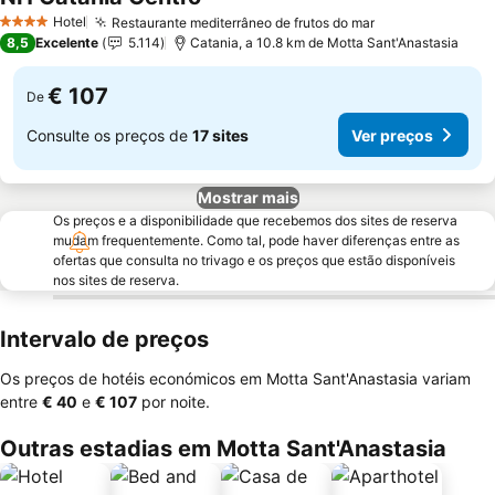
Hotel
Restaurante mediterrâneo de frutos do mar
4 Estrelas
8,5
Excelente
5.114
Catania, a 10.8 km de Motta Sant'Anastasia
€ 107
De
Consulte os preços de
17 sites
Ver preços
Mostrar mais
Os preços e a disponibilidade que recebemos dos sites de reserva
mudam frequentemente. Como tal, pode haver diferenças entre as
ofertas que consulta no trivago e os preços que estão disponíveis
nos sites de reserva.
Intervalo de preços
Os preços de hotéis económicos em Motta Sant'Anastasia variam
entre
‎€ 40
e
‎€ 107
por noite.
Outras estadias em Motta Sant'Anastasia