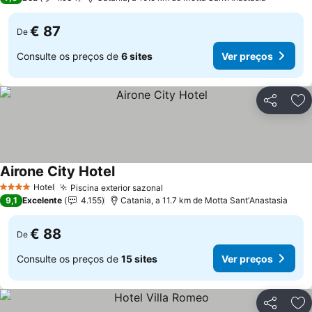
€ 87
De
Consulte os preços de
6 sites
Ver preços
Partilhar
Ad
Airone City Hotel
Hotel
Piscina exterior sazonal
4 Estrelas
9,1
Excelente
4.155
Catania, a 11.7 km de Motta Sant'Anastasia
€ 88
De
Consulte os preços de
15 sites
Ver preços
Partilhar
Ad