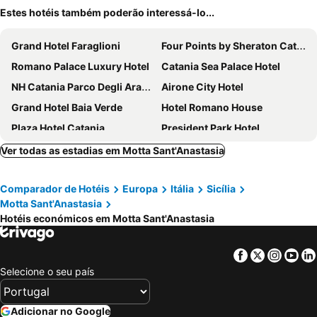
Estes hotéis também poderão interessá-lo...
Grand Hotel Faraglioni
Four Points by Sheraton Catania Hotel & Conference Center
Romano Palace Luxury Hotel
Catania Sea Palace Hotel
NH Catania Parco Degli Aragonesi
Airone City Hotel
Grand Hotel Baia Verde
Hotel Romano House
Plaza Hotel Catania
President Park Hotel
Catania International Airport Hotel
Bed & Breakfast Macalle
Ver todas as estadias em Motta Sant'Anastasia
Katane Palace Hotel
Villaggio Turistico Internazionale La Plaja
Comparador de Hotéis
Europa
Itália
Sicília
Hotel Nettuno
4 Spa Resort Hotel
Motta Sant'Anastasia
Hotel Villa Romeo
Wave Hotel
Hotéis económicos em Motta Sant'Anastasia
UNA Hotels One Catania
ROOMS alCentro
Le Dune Sicily Hotel
Il Principe Hotel Catania
Facebook
Twitter
Insta
Yo
Selecione o seu país
Hotel Centrale Europa
City Fair
Grand Hotel Villa Itria
Mg Palace Hotel Costa del Sole
Adicionar no Google
B&B HOTEL Catania City Center
Rigel Hotel