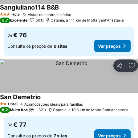
Sangiuliano114 B&B
Hotel
Vistas do centro histórico
3 Estrelas
8,7
Excelente
501
Catania, a 11.1 km de Motta Sant'Anastasia
€ 76
De
Consulte os preços de
6 sites
Ver preços
Partilhar
Ad
San Demetrio
Hotel
Acomodações ideais para famílias
2 Estrelas
8,2
Muito boa
1.821
Catania, a 10.6 km de Motta Sant'Anastasia
€ 77
De
Consulte os preços de
7 sites
Ver preços