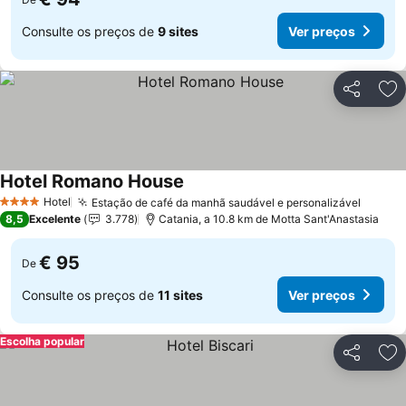
Consulte os preços de
9 sites
Ver preços
Partilhar
Ad
Hotel Romano House
Hotel
Estação de café da manhã saudável e personalizável
4 Estrelas
8,5
Excelente
3.778
Catania, a 10.8 km de Motta Sant'Anastasia
€ 95
De
Consulte os preços de
11 sites
Ver preços
Escolha popular
Partilhar
Ad