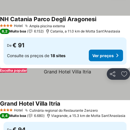
NH Catania Parco Degli Aragonesi
Hotel
Ampla piscina externa
4 Estrelas
8,2
Muito boa
6.152
Catania, a 11.0 km de Motta Sant'Anastasia
€ 91
De
Consulte os preços de
18 sites
Ver preços
Escolha popular
Partilhar
Ad
Grand Hotel Villa Itria
Hotel
Culinária regional do Restaurante Zenzero
4 Estrelas
8,4
Muito boa
6.680
Viagrande, a 15.3 km de Motta Sant'Anastasia
€ 94
De