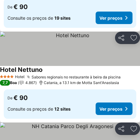
€ 90
De
Consulte os preços de
19 sites
Ver preços
Partilhar
Ad
Hotel Nettuno
Hotel
Sabores regionais no restaurante à beira da piscina
4 Estrelas
7,7
Boa
4.867
Catania, a 13.1 km de Motta Sant'Anastasia
€ 90
De
Consulte os preços de
12 sites
Ver preços
Partilhar
Ad