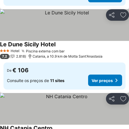
Partilhar
Ad
Le Dune Sicily Hotel
Hotel
Piscina externa com bar
3 Estrelas
7,2
2.818
Catania, a 10.9 km de Motta Sant'Anastasia
€ 106
De
Consulte os preços de
11 sites
Ver preços
Partilhar
Ad
NH Catania Centro