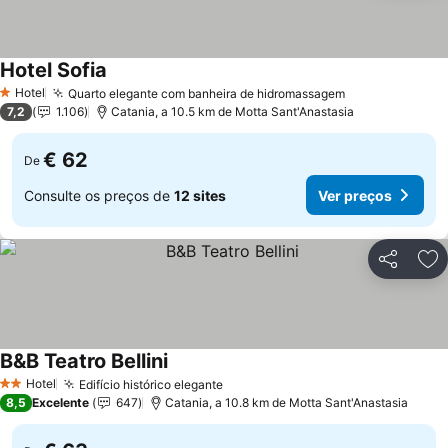
Hotel Sofia
Hotel
Quarto elegante com banheira de hidromassagem
1 Estrelas
7,2
1.106
Catania, a 10.5 km de Motta Sant'Anastasia
€ 62
De
Consulte os preços de
12 sites
Ver preços
Partilhar
Ad
B&B Teatro Bellini
Hotel
Edifício histórico elegante
2 Estrelas
8,5
Excelente
647
Catania, a 10.8 km de Motta Sant'Anastasia