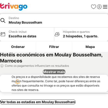
Favoritos
Iniciar
Me
Destino
Moulay Bousselham
Check-in/out
Hóspedes e quartos
Escolha as datas
2 hóspedes, 1 quarto.
Ordenar
Filtrar
Mapa
Hotéis económicos em Moulay Bousselham,
Marrocos
Como os pagamentos influenciam os resultados
Mostrar mais
Os preços e a disponibilidade que recebemos dos sites de reserva
mudam frequentemente. Como tal, pode haver diferenças entre as
ofertas que consulta no trivago e os preços que estão disponíveis
nos sites de reserva.
Ver todas as estadias em Moulay Bousselham