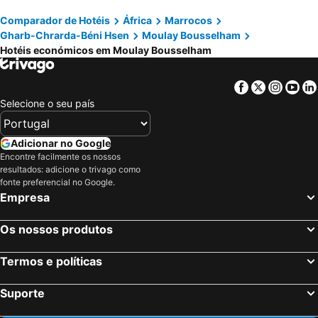
Comparador de Hotéis
África
Marrocos
Gharb-Chrarda-Béni Hsen
Moulay Bousselham
Hotéis económicos em Moulay Bousselham
Facebook
Twitter
Insta
Yo
Selecione o seu país
Adicionar no Google
Encontre facilmente os nossos
resultados: adicione o trivago como
fonte preferencial no Google.
Empresa
Os nossos produtos
Termos e políticas
Suporte