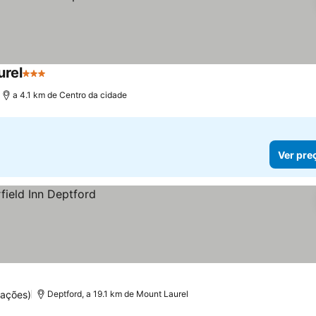
urel
3 Estrelas
a 4.1 km de Centro da cidade
Ver pre
uações)
Deptford, a 19.1 km de Mount Laurel