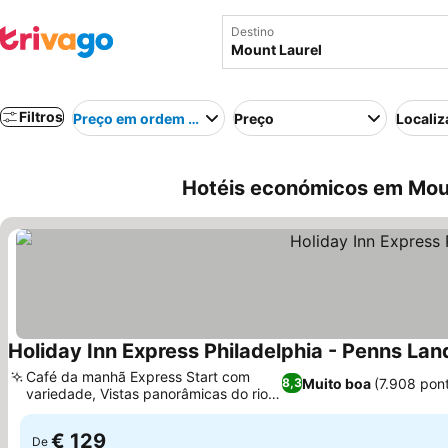
Destino
Filtros
Preço em ordem crescente
Preço
Localiz
Hotéis económicos em Moun
Holiday Inn Express Philadelphia - Penns Lan
Café da manhã Express Start com
Muito boa
(7.908 pon
8,3
variedade, Vistas panorâmicas do rio e
da ponte
€ 129
De