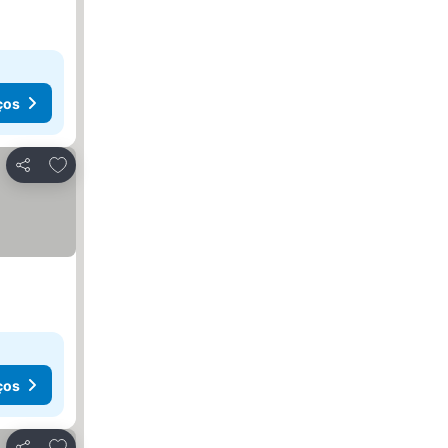
ços
Adicionar aos favoritos
Partilhar
ços
Adicionar aos favoritos