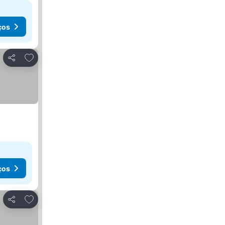
ços
Adicionar aos favoritos
Partilhar
ços
Adicionar aos favoritos
Partilhar