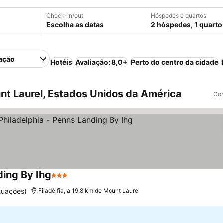
Check-in/out
Hóspedes e quartos
Escolha as datas
2 hóspedes, 1 quarto
ação
Hotéis
Avaliação: 8,0+
Perto do centro da cidade
t Laurel, Estados Unidos da América
Com
ding By Ihg
3 Estrelas
tuações)
Filadélfia, a 19.8 km de Mount Laurel