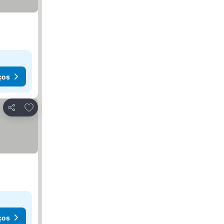
ços
Adicionar aos favoritos
Partilhar
ços