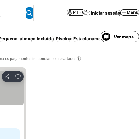
PT · €
Menu
Iniciar sessão
.
Ver mapa
Pequeno-almoço incluído
Piscina
Estacionamento
Animais perm
o os pagamentos influenciam os resultados
Adicionar aos favoritos
Partilhar