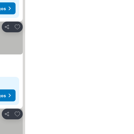
ços
Adicionar aos favoritos
Partilhar
ços
Adicionar aos favoritos
Partilhar