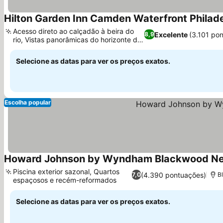
Hilton Garden Inn Camden Waterfront Philad
Acesso direto ao calçadão à beira do
Excelente
(3.101 po
8,9
rio, Vistas panorâmicas do horizonte da
Filadélfia
Selecione as datas para ver os preços exatos.
Escolha popular
Howard Johnson by Wyndham Blackwood Nea
Piscina exterior sazonal, Quartos
(4.390 pontuações)
7,0
B
espaçosos e recém-reformados
Selecione as datas para ver os preços exatos.