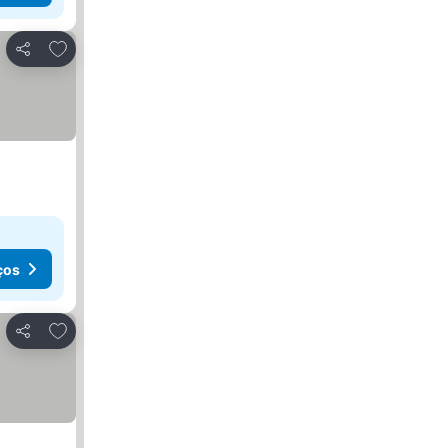
Adicionar aos favoritos
Partilhar
ços
Adicionar aos favoritos
Partilhar