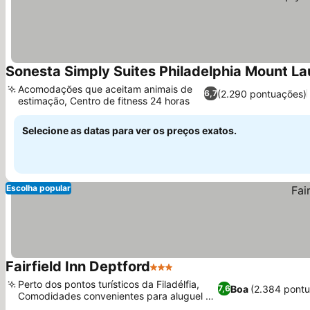
Sonesta Simply Suites Philadelphia Mount La
Acomodações que aceitam animais de
(2.290 pontuações)
6,7
estimação, Centro de fitness 24 horas
Selecione as datas para ver os preços exatos.
Escolha popular
Fairfield Inn Deptford
3 Estrelas
Perto dos pontos turísticos da Filadélfia,
Boa
(2.384 pont
7,6
Comodidades convenientes para aluguel de
carros