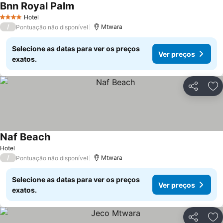
Bnn Royal Palm
Hotel
4 Estrelas
/
Mtwara
Pontuação não disponível
Selecione as datas para ver os preços
Ver preços
exatos.
Partilhar
Ad
Naf Beach
Hotel
/
Mtwara
Pontuação não disponível
Selecione as datas para ver os preços
Ver preços
exatos.
Partilhar
Ad