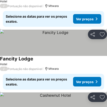
Hotel
/
Mtwara
Pontuação não disponível
Selecione as datas para ver os preços
Ver preços
exatos.
Partilhar
Ad
Fancity Lodge
Hotel
/
Mtwara
Pontuação não disponível
Selecione as datas para ver os preços
Ver preços
exatos.
Partilhar
Ad