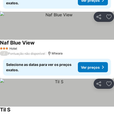
Ver preços
exatos.
Partilhar
Ad
Naf Blue View
Hotel
3 Estrelas
/
Mtwara
Pontuação não disponível
Selecione as datas para ver os preços
Ver preços
exatos.
Partilhar
Ad
Til S