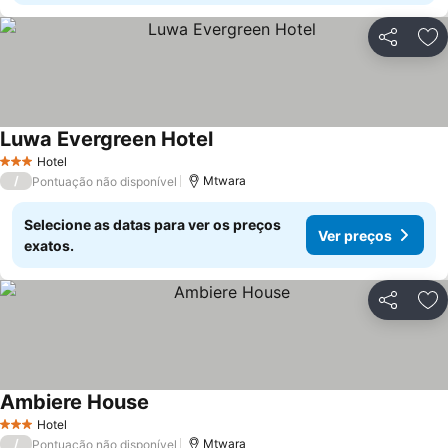
Partilhar
Ad
Luwa Evergreen Hotel
Hotel
3 Estrelas
/
Mtwara
Pontuação não disponível
Selecione as datas para ver os preços
Ver preços
exatos.
Partilhar
Ad
Ambiere House
Hotel
3 Estrelas
/
Mtwara
Pontuação não disponível