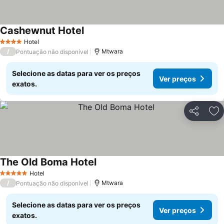
Cashewnut Hotel
Hotel
4 Estrelas
/
Mtwara
Pontuação não disponível
Selecione as datas para ver os preços
Ver preços
exatos.
Partilhar
Ad
The Old Boma Hotel
Hotel
5 Estrelas
/
Mtwara
Pontuação não disponível
Selecione as datas para ver os preços
Ver preços
exatos.