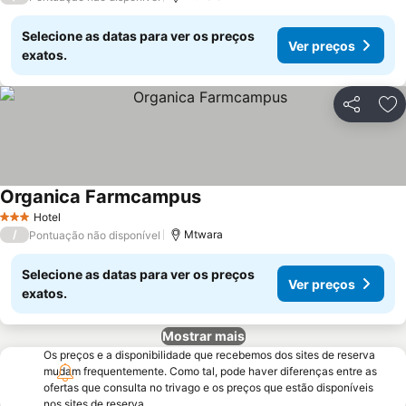
Selecione as datas para ver os preços
Ver preços
exatos.
Partilhar
Ad
Organica Farmcampus
Hotel
3 Estrelas
/
Mtwara
Pontuação não disponível
Selecione as datas para ver os preços
Ver preços
exatos.
Mostrar mais
Os preços e a disponibilidade que recebemos dos sites de reserva
mudam frequentemente. Como tal, pode haver diferenças entre as
ofertas que consulta no trivago e os preços que estão disponíveis
nos sites de reserva.