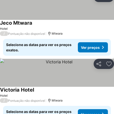
Jeco Mtwara
Hotel
/
Mtwara
Pontuação não disponível
Selecione as datas para ver os preços
Ver preços
exatos.
Partilhar
Ad
Victoria Hotel
Hotel
/
Mtwara
Pontuação não disponível
Selecione as datas para ver os preços