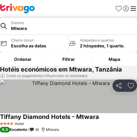
Favoritos
Iniciar
Me
Destino
Mtwara
Check-in/out
Hóspedes e quartos
Escolha as datas
2 hóspedes, 1 quarto.
Ordenar
Filtrar
Mapa
Hotéis económicos em Mtwara, Tanzânia
Como os pagamentos influenciam os resultados
Partilhar
Ad
Tiffany Diamond Hotels - Mtwara
Hotel
4 Estrelas
9,0
Excelente
9
Mtwara