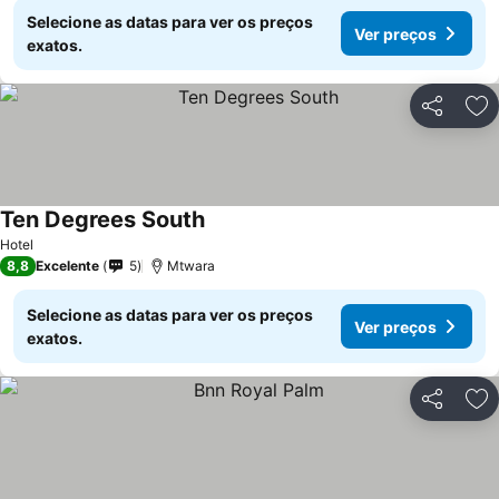
Selecione as datas para ver os preços
Ver preços
exatos.
Partilhar
Ad
Ten Degrees South
Hotel
8,8
Excelente
5
Mtwara
Selecione as datas para ver os preços
Ver preços
exatos.
Partilhar
Ad