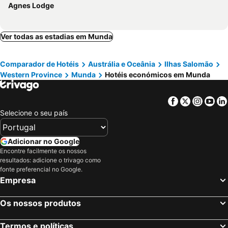
Agnes Lodge
Ver todas as estadias em Munda
Comparador de Hotéis
Austrália e Oceânia
Ilhas Salomão
Western Province
Munda
Hotéis económicos em Munda
Facebook
Twitter
Insta
Yo
Selecione o seu país
Adicionar no Google
Encontre facilmente os nossos
resultados: adicione o trivago como
fonte preferencial no Google.
Empresa
Os nossos produtos
Termos e políticas