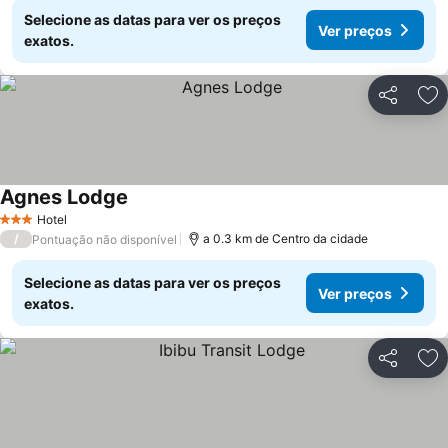
Selecione as datas para ver os preços
Ver preços
exatos.
Partilhar
Ad
Agnes Lodge
Ver preços
Hotel
3 Estrelas
/
a 0.3 km de Centro da cidade
Pontuação não disponível
Selecione as datas para ver os preços
Ver preços
exatos.
Partilhar
Ad