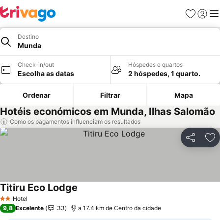
Favoritos
Iniciar
Me
Destino
Munda
Check-in/out
Hóspedes e quartos
Escolha as datas
2 hóspedes, 1 quarto.
Ordenar
Filtrar
Mapa
Hotéis económicos em Munda, Ilhas Salomão
Como os pagamentos influenciam os resultados
Partilhar
Ad
Titiru Eco Lodge
Ver preços
Hotel
2 Estrelas
9,8
Excelente
33
a 17.4 km de Centro da cidade