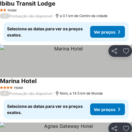
Ibibu Transit Lodge
Ver preços
Hotel
2 Estrelas
/
a 0.1 km de Centro da cidade
Pontuação não disponível
Selecione as datas para ver os preços
Ver preços
exatos.
Partilhar
Ad
Marina Hotel
Ver preços
Hotel
4 Estrelas
/
Noro, a 14.5 km de Munda
Pontuação não disponível
Selecione as datas para ver os preços
Ver preços
exatos.
Partilhar
Ad