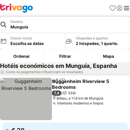
Favoritos
Iniciar
Me
Destino
Munguía
Check-in/out
Hóspedes e quartos
Escolha as datas
2 hóspedes, 1 quarto.
Ordenar
Filtrar
Mapa
Hotéis económicos em Munguía, Espanha
Como os pagamentos influenciam os resultados
Guggenheim Riverview 5
Partilhar
Adicionar aos favoritos
Bedrooms
Ver preços
7,4
539
Bilbau, a 11.6 km de Munguía
Interiores modernos e limpos
Ver preços