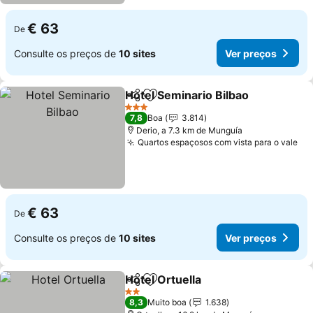
€ 63
De
Consulte os preços de
10 sites
Ver preços
Hotel Seminario Bilbao
Partilhar
Adicionar aos favoritos
Ver
3 Estrelas
7,8
Boa
3.814
Derio, a 7.3 km de Munguía
Quartos espaçosos com vista para o vale
Ve
€ 63
De
Consulte os preços de
10 sites
Ver preços
Hotel Ortuella
Partilhar
Adicionar aos favoritos
Ver preços
2 Estrelas
8,3
Muito boa
1.638