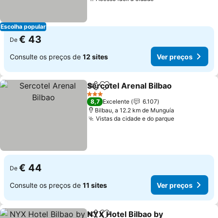
Ver preços
Escolha popular
€ 43
De
Consulte os preços de
12 sites
Ver preços
Sercotel Arenal Bilbao
Partilhar
Adicionar aos favoritos
Ver
3 Estrelas
8,7
Excelente
6.107
Bilbau, a 12.2 km de Munguía
Vistas da cidade e do parque
Ver preços
€ 44
De
Consulte os preços de
11 sites
Ver preços
NYX Hotel Bilbao by