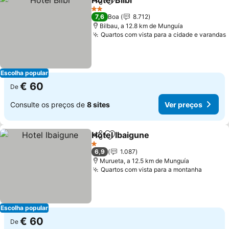
Hotel Bilbi
Partilhar
Adicionar aos favoritos
Ver preços
2 Estrelas
7,6
Boa
8.712
Bilbau, a 12.8 km de Munguía
Quartos com vista para a cidade e varandas
Escolha popular
€ 60
De
Consulte os preços de
8 sites
Ver preços
Hotel Ibaigune
Partilhar
Adicionar aos favoritos
Ver preços
1 Estrelas
6,9
1.087
Murueta, a 12.5 km de Munguía
Quartos com vista para a montanha
Ver pr
Escolha popular
€ 60
De