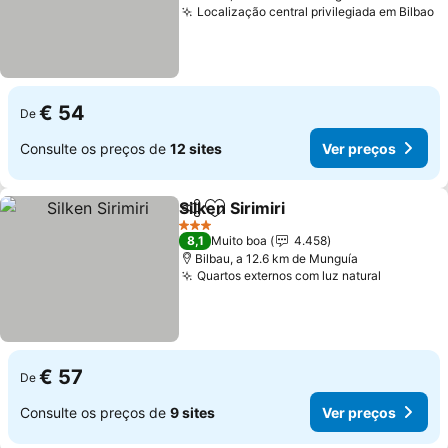
Localização central privilegiada em Bilbao
V
€ 54
De
Consulte os preços de
12 sites
Ver preços
Silken Sirimiri
Partilhar
Adicionar aos favoritos
Ver preços
3 Estrelas
8,1
Muito boa
4.458
Bilbau, a 12.6 km de Munguía
Quartos externos com luz natural
Ver preç
€ 57
De
Consulte os preços de
9 sites
Ver preços