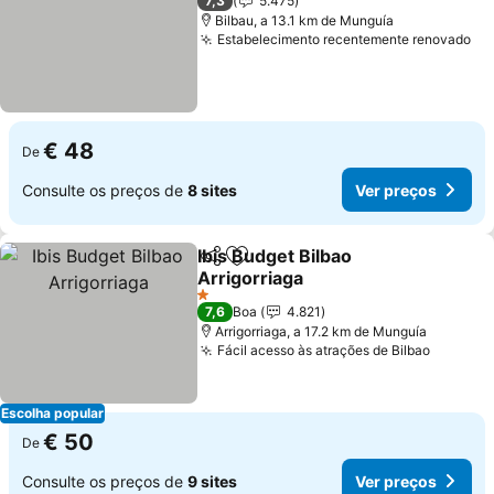
7,3
5.475
Bilbau, a 13.1 km de Munguía
Estabelecimento recentemente renovado
Ve
€ 48
De
Consulte os preços de
8 sites
Ver preços
Ibis Budget Bilbao
Partilhar
Adicionar aos favoritos
Arrigorriaga
Ver preços
1 Estrelas
7,6
Boa
4.821
Arrigorriaga, a 17.2 km de Munguía
Fácil acesso às atrações de Bilbao
Ver pre
Escolha popular
€ 50
De
Consulte os preços de
9 sites
Ver preços