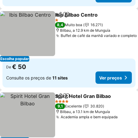
Ibis Bilbao Centro
Partilhar
Adicionar aos favoritos
Ver preç
1 Estrelas
8,4
Muito boa
16.271
Bilbau, a 12.9 km de Munguía
Buffet de café da manhã variado e completo
Escolha popular
€ 50
De
Consulte os preços de
11 sites
Ver preços
Spirit Hotel Gran Bilbao
Partilhar
Adicionar aos favoritos
Ver
4 Estrelas
9,1
Excelente
30.820
Bilbau, a 13.1 km de Munguía
Academia ampla e bem equipada
Ver preç