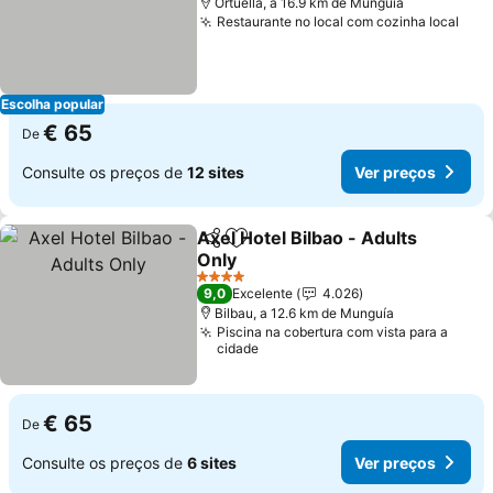
Ortuella, a 16.9 km de Munguía
Restaurante no local com cozinha local
Ver
Escolha popular
€ 65
De
Consulte os preços de
12 sites
Ver preços
Axel Hotel Bilbao - Adults
Partilhar
Adicionar aos favoritos
Only
Ver preços
4 Estrelas
9,0
Excelente
4.026
Bilbau, a 12.6 km de Munguía
Piscina na cobertura com vista para a
cidade
€ 65
De
Consulte os preços de
6 sites
Ver preços