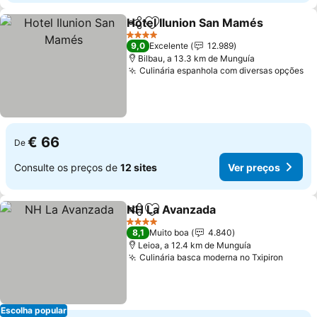
Hotel Ilunion San Mamés
Partilhar
Adicionar aos favoritos
V
4 Estrelas
9,0
Excelente
12.989
Bilbau, a 13.3 km de Munguía
Culinária espanhola com diversas opções
Ve
€ 66
De
Consulte os preços de
12 sites
Ver preços
NH La Avanzada
Partilhar
Adicionar aos favoritos
Ver preço
4 Estrelas
8,1
Muito boa
4.840
Leioa, a 12.4 km de Munguía
Culinária basca moderna no Txipiron
Ver p
Escolha popular