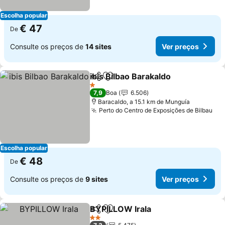
Escolha popular
€ 47
De
Consulte os preços de
14 sites
Ver preços
ibis Bilbao Barakaldo
Partilhar
Adicionar aos favoritos
Ver p
1 Estrelas
7,9
Boa
6.506
Baracaldo, a 15.1 km de Munguía
Perto do Centro de Exposições de Bilbau
Ver
Escolha popular
€ 48
De
Consulte os preços de
9 sites
Ver preços
BYPILLOW Irala
Partilhar
Adicionar aos favoritos
Ver preços
2 Estrelas