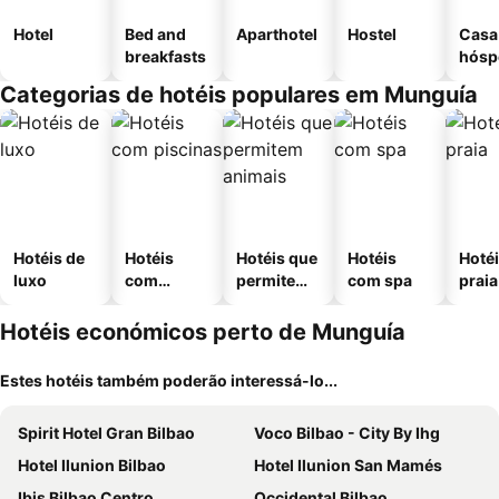
Hotel
Bed and
Aparthotel
Hostel
Casa
breakfasts
hósp
Categorias de hotéis populares em Munguía
Hotéis de
Hotéis
Hotéis que
Hotéis
Hotéi
luxo
com
permitem
com spa
praia
piscinas
animais
Hotéis económicos perto de Munguía
Estes hotéis também poderão interessá-lo...
Spirit Hotel Gran Bilbao
Voco Bilbao - City By Ihg
Hotel Ilunion Bilbao
Hotel Ilunion San Mamés
Ibis Bilbao Centro
Occidental Bilbao