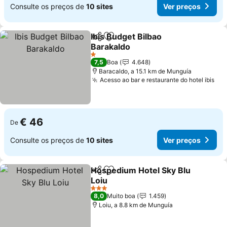
Consulte os preços de
10 sites
Ver preços
Ibis Budget Bilbao
Partilhar
Adicionar aos favoritos
Barakaldo
Ver preços
1 Estrelas
7,5
Boa
4.648
Baracaldo, a 15.1 km de Munguía
Acesso ao bar e restaurante do hotel ibis
Ver
€ 46
De
Consulte os preços de
10 sites
Ver preços
Hospedium Hotel Sky Blu
Partilhar
Adicionar aos favoritos
Loiu
Ver preços
3 Estrelas
8,0
Muito boa
1.459
Loiu, a 8.8 km de Munguía