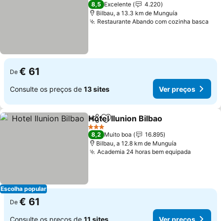
4 Estrelas
8,5
Excelente
4.220
Bilbau, a 13.3 km de Munguía
Restaurante Abando com cozinha basca
Ver
€ 61
De
Consulte os preços de
13 sites
Ver preços
Hotel Ilunion Bilbao
Partilhar
Adicionar aos favoritos
Ver pr
3 Estrelas
8,2
Muito boa
16.895
Bilbau, a 12.8 km de Munguía
Academia 24 horas bem equipada
Ver pre
Escolha popular
€ 61
De
Consulte os preços de
11 sites
Ver preços