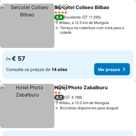
Sercotel Coliseo Bilbao
Partilhar
Adicionar aos favoritos
Ver
4 Estrelas
8,8
Excelente
11.295
Bilbau, a 12.5 km de Munguía
Terraço na cobertura com vista para a
cidade
€ 57
De
Consulte os preços de
14 sites
Ver preços
Hotel Photo Zabalburu
Partilhar
Adicionar aos favoritos
Ver
2 Estrelas
6,2
4.788
Bilbau, a 13.0 km de Munguía
Bicicletas disponíveis para aluguel
Ver pre