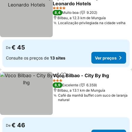
Partilhar
Adicionar aos favoritos
Leonardo Hotels
Ver preços
4 Estrelas
8,4
Muito boa
9.202
Bilbau, a 12.3 km de Munguía
Localização privilegiada na cidade velha
Ve
€ 45
De
Consulte os preços de
13 sites
Ver preços
Voco Bilbao - City By Ihg
Partilhar
Adicionar aos favoritos
V
3 Estrelas
8,9
Excelente
6.359
Bilbau, a 13.1 km de Munguía
Café da manhã buffet com suco de laranja
natural
€ 46
De