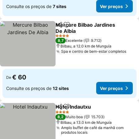
Consulte os preços de
7 sites
Ver preços
Mercure Bilbao Jardines
Partilhar
Adicionar aos favoritos
De Albia
Ver preços
4 Estrelas
8,7
Excelente
9.712
Bilbau, a 12.0 km de Munguía
Spa e centro de bem-estar completos
Ver p
€ 60
De
Consulte os preços de
12 sites
Ver preços
Hotel Indautxu
Partilhar
Adicionar aos favoritos
Ver preços
4 Estrelas
8,2
Muito boa
15.703
Bilbau, a 13.0 km de Munguía
Amplo buffet de café da manhã com
produtos locais