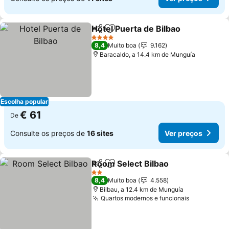
Hotel Puerta de Bilbao
Partilhar
Adicionar aos favoritos
Ver
4 Estrelas
8,4
Muito boa
9.162
Baracaldo, a 14.4 km de Munguía
Escolha popular
€ 61
De
Consulte os preços de
16 sites
Ver preços
Room Select Bilbao
Partilhar
Adicionar aos favoritos
Ver pr
2 Estrelas
8,4
Muito boa
4.558
Bilbau, a 12.4 km de Munguía
Quartos modernos e funcionais
Ver preço