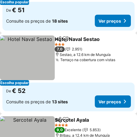
Escolha popular
€ 51
De
Consulte os preços de
18 sites
Ver preços
Hotel Naval Sestao
Partilhar
Adicionar aos favoritos
Ver pre
3 Estrelas
7,0
2.951
Sestao, a 12.6 km de Munguía
Terraço na cobertura com vistas
Ver preç
Escolha popular
€ 52
De
Consulte os preços de
13 sites
Ver preços
Sercotel Ayala
Partilhar
Adicionar aos favoritos
Ver preços
4 Estrelas
9,0
Excelente
5.853
Bilbau, a 12.4 km de Munguía