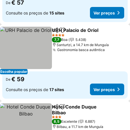
€ 57
De
Consulte os preços de
15 sites
Ver preços
URH Palacio de Oriol
Partilhar
Adicionar aos favoritos
Ver p
4 Estrelas
7,7
Boa
5.438
Santurtzi, a 14.7 km de Munguía
Gastronomia basca autêntica
Ver preços
Escolha popular
€ 59
De
Consulte os preços de
17 sites
Ver preços
Hotel Conde Duque
Partilhar
Adicionar aos favoritos
Bilbao
Ver preços
3 Estrelas
8,5
Excelente
6.887
Bilbau, a 11.7 km de Munguía