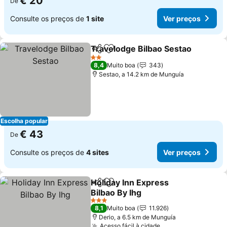
€ 20
De
Consulte os preços de
1 site
Ver preços
Travelodge Bilbao Sestao
Partilhar
Adicionar aos favoritos
2 Estrelas
8,4
Muito boa
343
Sestao, a 14.2 km de Munguía
Escolha popular
€ 43
De
Consulte os preços de
4 sites
Ver preços
Holiday Inn Express
Partilhar
Adicionar aos favoritos
Bilbao By Ihg
Ver preços
3 Estrelas
8,1
Muito boa
11.926
Derio, a 6.5 km de Munguía
Acesso fácil à cidade