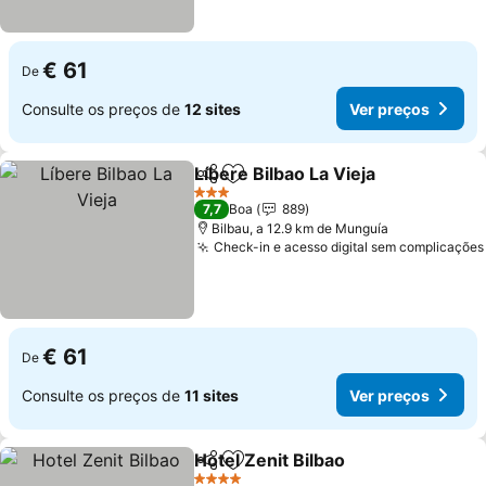
€ 61
De
Consulte os preços de
12 sites
Ver preços
Líbere Bilbao La Vieja
Partilhar
Adicionar aos favoritos
Ver 
3 Estrelas
7,7
Boa
889
Bilbau, a 12.9 km de Munguía
Check-in e acesso digital sem complicações
€ 61
De
Consulte os preços de
11 sites
Ver preços
Hotel Zenit Bilbao
Partilhar
Adicionar aos favoritos
Ver preç