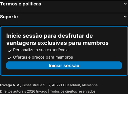
Termos e políticas
Ibis Budget Bilbao Barakaldo
Guggenheim Riverview 5 Bedrooms
Basque Boutique
BYPILLOW Irala
Suporte
Micampus Bilbao
Vincci Consulado de Bilbao
NH La Avanzada
Hotel Bilbao Plaza
Inicie sessão para desfrutar de
Hotel Bilbi
Residencia Universitaria Resa San Mamés
vantagens exclusivas para membros
Hotel Miro
Catalonia Gran Vía Bilbao
Personalize a sua experiência
BYPILLOW Bilbo
ibis Bilbao Barakaldo
Ofertas e preços para membros
Torrebillela
Hotel Lauaxeta
Iniciar sessão
Hotel Lauxeta Berria
Bekoabadene
Palacio Urgoiti
Caserio Kamirune
trivago N.V.
, Kesselstraße 5 – 7, 40221 Düsseldorf, Alemanha
Hotel New Bilbao Airport
Hotel The Park Derio
Direitos autorais 2026 trivago | Todos os direitos reservados.
Hotel Aretxarte
Hotel Seminario Bilbao
HOSTERÍA SEÑORÍO DE BIZKAIA
Hospedium Hotel Sky Blu Loiu
Hotel Arimune
Alojamiento Rural Goierri
Hospedium Hotel Sky Blu Sondika
Tryp Sondika