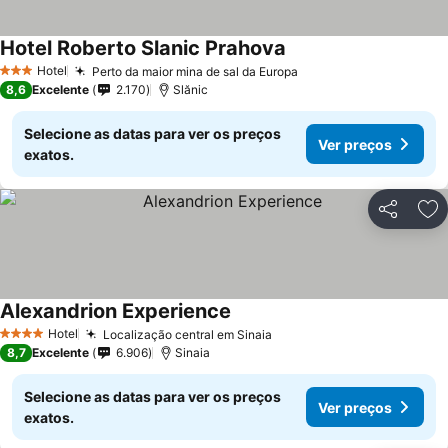
Hotel Roberto Slanic Prahova
Ver preços
Hotel
Perto da maior mina de sal da Europa
Ver preços
3 Estrelas
8,6
Excelente
2.170
Slănic
Selecione as datas para ver os preços
Ver preços
exatos.
Partilhar
Ad
Alexandrion Experience
Ver preços
Hotel
Localização central em Sinaia
Ver preços
4 Estrelas
8,7
Excelente
6.906
Sinaia
Selecione as datas para ver os preços
Ver preços
exatos.