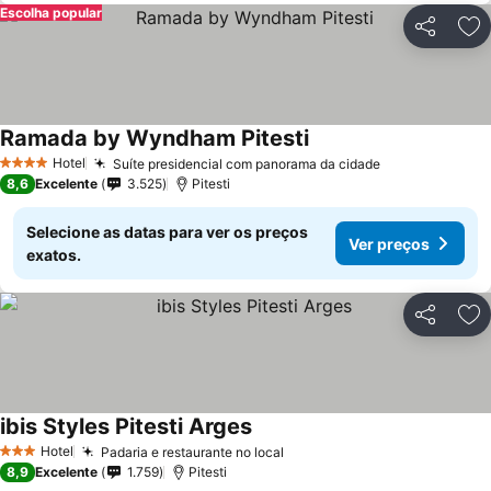
Escolha popular
Partilhar
Ad
Ramada by Wyndham Pitesti
Ver preços
Hotel
Suíte presidencial com panorama da cidade
Ver preços
4 Estrelas
8,6
Excelente
3.525
Pitesti
Selecione as datas para ver os preços
Ver preços
exatos.
Partilhar
Ad
ibis Styles Pitesti Arges
Ver preços
Hotel
Padaria e restaurante no local
Ver preços
3 Estrelas
8,9
Excelente
1.759
Pitesti