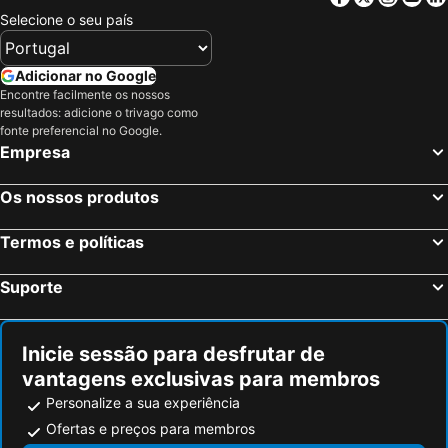
Alexandrion Experience
ibis Styles Pitesti Arges
Selecione o seu país
Lux Garden Hotel
Corner Center Rental
Hotel Carpathia
Hotel Caraiman
Adicionar no Google
PLAISIR
Hotel Cornul Vanatorului
Encontre facilmente os nossos
resultados: adicione o trivago como
Albert Hotel
Casa Bucurr
fonte preferencial no Google.
Empresa
Hotel Yaky Center
Hotel Traian
Hotel Magic - City Center
Casa Adina
Os nossos produtos
Alma Health & Spa Retreat
Complex Turistic "Moara Dragaicilor"
Hotel Pietroasa
Hotel Sport B90
Termos e políticas
Hotel Regat
FAST Airport Accomodation
Suporte
Hotel Calarasi
Bliss Inn Tunari
Bistro 29
Vila Marcela
Inicie sessão para desfrutar de
Hotel Privighetoarea
Hotel Console
vantagens exclusivas para membros
Emir Palace
RIVER PLACE
Personalize a sua experiência
Troia Boutique Hotel
Pensiunea Comarnic-Moisa
Ofertas e preços para membros
Robert Local Social MOTEL
Silvia Apart