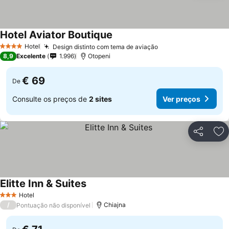
Hotel Aviator Boutique
Ver preços
Hotel
Design distinto com tema de aviação
Ver preços
4 Estrelas
8,9
Excelente
1.996
Otopeni
€ 69
De
Consulte os preços de
2 sites
Ver preços
Partilhar
Ad
Elitte Inn & Suites
Ver preços
Hotel
3 Estrelas
/
Chiajna
Pontuação não disponível