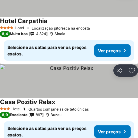
Hotel Carpathia
Ver preços
Hotel
Localização pitoresca na encosta
Ver preços
4 Estrelas
8,4
Muito boa
4.824
Sinaia
Selecione as datas para ver os preços
Ver preços
exatos.
Partilhar
Ad
Casa Pozitiv Relax
Ver preços
Hotel
Quartos com janelas de teto únicas
Ver preços
3 Estrelas
8,9
Excelente
897
Buzau
Selecione as datas para ver os preços
Ver preços
exatos.