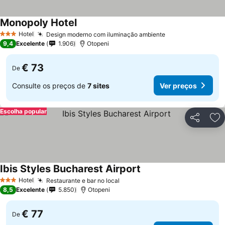
Monopoly Hotel
Ver preços
Hotel
Design moderno com iluminação ambiente
Ver preços
3 Estrelas
9,4
Excelente
1.906
Otopeni
€ 73
De
Consulte os preços de
7 sites
Ver preços
Escolha popular
Partilhar
Ad
Ibis Styles Bucharest Airport
Ver preços
Hotel
Restaurante e bar no local
Ver preços
3 Estrelas
8,5
Excelente
5.850
Otopeni
€ 77
De