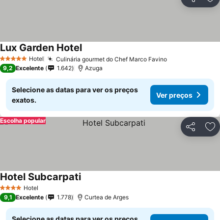
Partilhar
Ad
Lux Garden Hotel
Ver preços
Hotel
Culinária gourmet do Chef Marco Favino
Ver preços
5 Estrelas
9,2
Excelente
1.642
Azuga
Selecione as datas para ver os preços
Ver preços
exatos.
Escolha popular
Partilhar
Ad
Hotel Subcarpati
Ver preços
Hotel
4 Estrelas
9,1
Excelente
1.778
Curtea de Arges
Selecione as datas para ver os preços