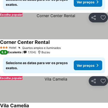
Ver preços
exatos.
Escolha popular
Partilhar
Ad
Corner Center Rental
Ver preços
Hotel
Quartos amplos e iluminados
Ver preços
3 Estrelas
8,8
Excelente
1.104
Buzau
Selecione as datas para ver os preços
Ver preços
exatos.
Escolha popular
Partilhar
Ad
Vila Camelia