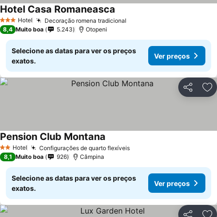
Hotel Casa Romaneasca
Ver preços
Hotel
Decoração romena tradicional
Ver preços
3 Estrelas
8,4
Muito boa
5.243
Otopeni
Selecione as datas para ver os preços
Ver preços
exatos.
Partilhar
Ad
Pension Club Montana
Ver preços
Hotel
Configurações de quarto flexíveis
Ver preços
2 Estrelas
8,1
Muito boa
926
Câmpina
Selecione as datas para ver os preços
Ver preços
exatos.