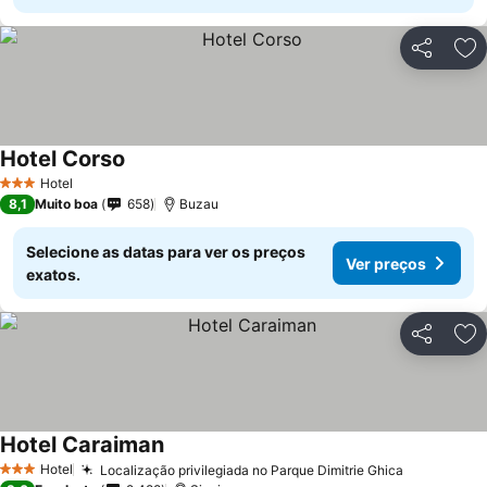
Partilhar
Ad
Hotel Corso
Ver preços
Hotel
3 Estrelas
8,1
Muito boa
658
Buzau
Selecione as datas para ver os preços
Ver preços
exatos.
Partilhar
Ad
Hotel Caraiman
Ver preços
Hotel
Localização privilegiada no Parque Dimitrie Ghica
Ver preço
3 Estrelas