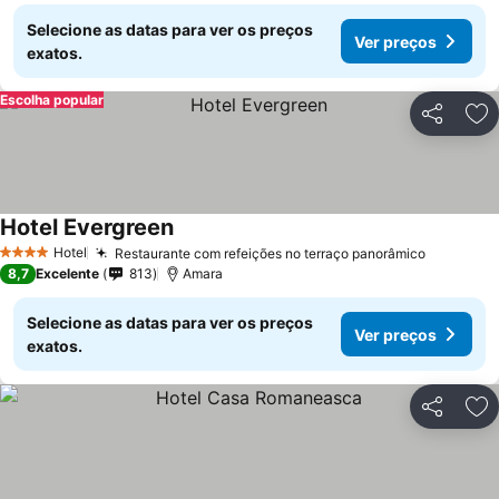
Selecione as datas para ver os preços
Ver preços
exatos.
Escolha popular
Partilhar
Ad
Hotel Evergreen
Ver preços
Hotel
Restaurante com refeições no terraço panorâmico
Ver preç
4 Estrelas
8,7
Excelente
813
Amara
Selecione as datas para ver os preços
Ver preços
exatos.
Partilhar
Ad