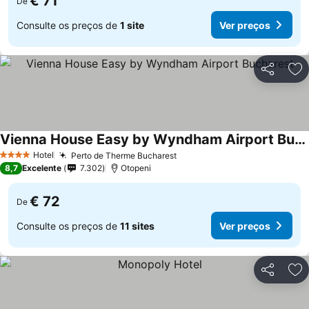
€ 71
De
Consulte os preços de
1 site
Ver preços
Partilhar
Ad
Vienna House Easy by Wyndham Airport Bucharest
Ver preços
Hotel
Perto de Therme Bucharest
Ver preços
4 Estrelas
8,7
Excelente
7.302
Otopeni
€ 72
De
Consulte os preços de
11 sites
Ver preços
Partilhar
Ad