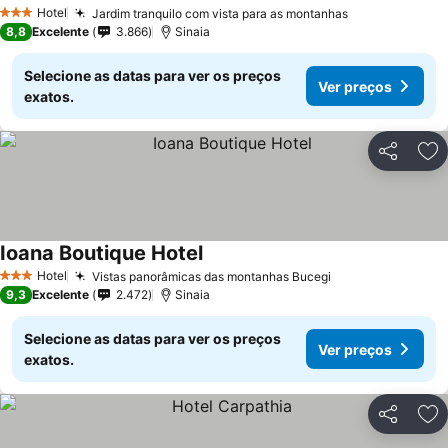
Ver preços
Hotel
Jardim tranquilo com vista para as montanhas
Ver preços
3 Estrelas
8,8
Excelente
3.866
Sinaia
Selecione as datas para ver os preços
Ver preços
exatos.
Partilhar
Ad
Ioana Boutique Hotel
Ver preços
Hotel
Vistas panorâmicas das montanhas Bucegi
Ver preços
3 Estrelas
9,3
Excelente
2.472
Sinaia
Selecione as datas para ver os preços
Ver preços
exatos.
Partilhar
Ad