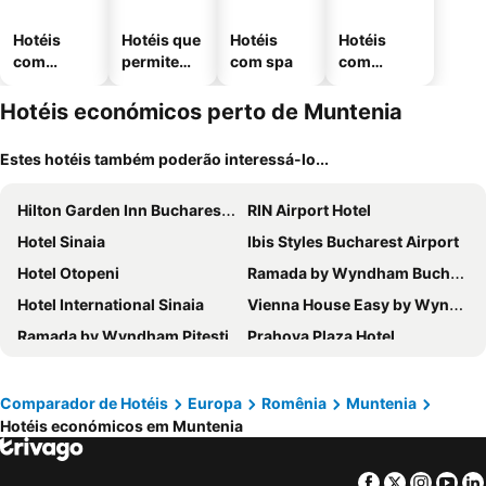
Hotéis
Hotéis que
Hotéis
Hotéis
com
permitem
com spa
com
piscinas
animais
estaciona
mento
Hotéis económicos perto de Muntenia
Estes hotéis também poderão interessá-lo...
Hilton Garden Inn Bucharest Airport
RIN Airport Hotel
Hotel Sinaia
Ibis Styles Bucharest Airport
Hotel Otopeni
Ramada by Wyndham Bucharest Otopeni Airport
Hotel International Sinaia
Vienna House Easy by Wyndham Airport Bucharest
Ramada by Wyndham Pitesti
Prahova Plaza Hotel
Hotel Grandis Apulum
Cristal Sinaia
Hotel Rina Cerbul
Hotel Evergreen
Comparador de Hotéis
Europa
Romênia
Muntenia
Hotéis económicos em Muntenia
Hotel Casa Romaneasca
Vila Camelia
HOTEL NOVA LUXURY
Vila Acvila
Facebook
Twitter
Insta
Yo