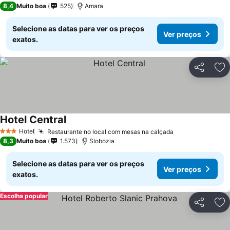
8,4
Muito boa
525
Amara
Selecione as datas para ver os preços
Ver preços
exatos.
Partilhar
Ad
Hotel Central
Ver preços
Hotel
Restaurante no local com mesas na calçada
Ver preços
3 Estrelas
8,3
Muito boa
1.573
Slobozia
Selecione as datas para ver os preços
Ver preços
exatos.
Escolha popular
Partilhar
Ad