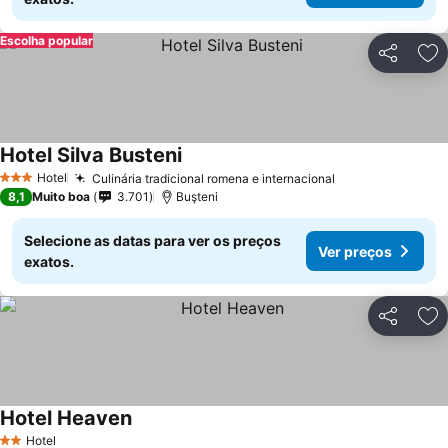
Escolha popular
Partilhar
Ad
Hotel Silva Busteni
Ver preços
Hotel
Culinária tradicional romena e internacional
Ver preços
3 Estrelas
8,1
Muito boa
3.701
Buşteni
Selecione as datas para ver os preços
Ver preços
exatos.
Partilhar
Ad
Hotel Heaven
Ver preços
Hotel
2 Estrelas