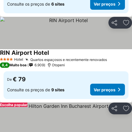
Consulte os preços de
6 sites
Ver preços
Partilhar
Ad
RIN Airport Hotel
Ver preços
Hotel
Quartos espaçosos e recentemente renovados
Ver preços
4 Estrelas
8,4
Muito boa
6.909
Otopeni
€ 79
De
Consulte os preços de
9 sites
Ver preços
Escolha popular
Partilhar
Ad