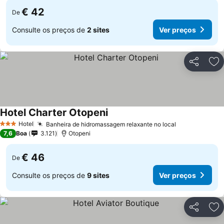
€ 42
De
Consulte os preços de
2 sites
Ver preços
Partilhar
Ad
Hotel Charter Otopeni
Ver preços
Hotel
Banheira de hidromassagem relaxante no local
Ver preços
3 Estrelas
7,6
Boa
3.121
Otopeni
€ 46
De
Consulte os preços de
9 sites
Ver preços
Partilhar
Ad