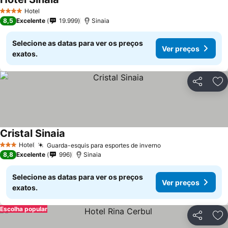
Ver preços
Hotel
4 Estrelas
8,5
Excelente
19.999
Sinaia
Selecione as datas para ver os preços
Ver preços
exatos.
Partilhar
Ad
Cristal Sinaia
Ver preços
Hotel
Guarda-esquis para esportes de inverno
Ver preços
3 Estrelas
8,8
Excelente
996
Sinaia
Selecione as datas para ver os preços
Ver preços
exatos.
Escolha popular
Partilhar
Ad