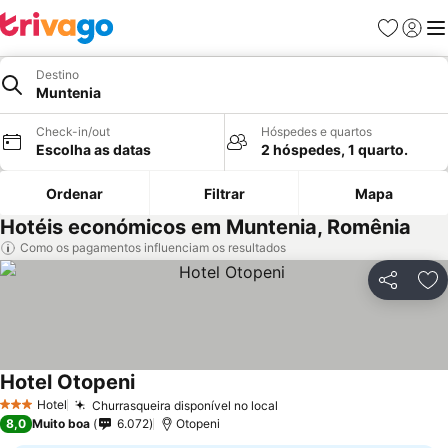
Favoritos
Iniciar
Me
Destino
Muntenia
Check-in/out
Hóspedes e quartos
Escolha as datas
2 hóspedes, 1 quarto.
Ordenar
Filtrar
Mapa
Hotéis económicos em Muntenia, Romênia
Como os pagamentos influenciam os resultados
Partilhar
Ad
Hotel Otopeni
Ver preços
Hotel
Churrasqueira disponível no local
Ver preços
3 Estrelas
8,0
Muito boa
6.072
Otopeni