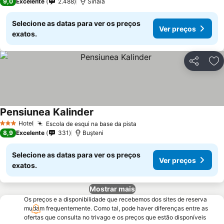
9,0
Excelente
2.488
Sinaia
Selecione as datas para ver os preços
Ver preços
exatos.
Partilhar
Ad
Pensiunea Kalinder
Ver preços
Hotel
Escola de esqui na base da pista
Ver preços
3 Estrelas
8,9
Excelente
331
Buşteni
Selecione as datas para ver os preços
Ver preços
exatos.
Mostrar mais
Os preços e a disponibilidade que recebemos dos sites de reserva
mudam frequentemente. Como tal, pode haver diferenças entre as
ofertas que consulta no trivago e os preços que estão disponíveis