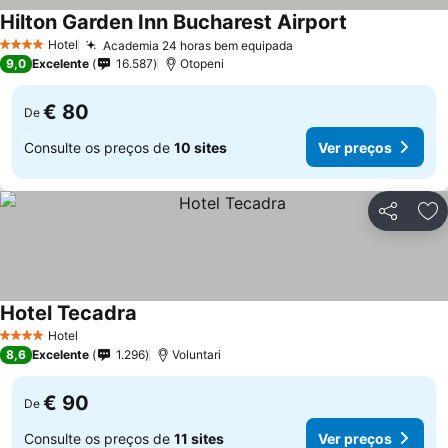
Hilton Garden Inn Bucharest Airport
Ver preços
Hotel
Academia 24 horas bem equipada
Ver preços
4 Estrelas
9,0
Excelente
16.587
Otopeni
€ 80
De
Consulte os preços de
10 sites
Ver preços
Partilhar
Ad
Hotel Tecadra
Ver preços
Hotel
4 Estrelas
8,6
Excelente
1.296
Voluntari
€ 90
De
Consulte os preços de
11 sites
Ver preços