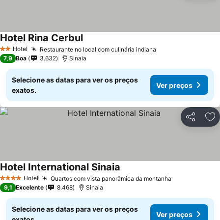
Hotel Rina Cerbul
Ver preços
Hotel
Restaurante no local com culinária indiana
Ver preços
2 Estrelas
7,9
Boa
3.632
Sinaia
Selecione as datas para ver os preços
Ver preços
exatos.
Partilhar
Ad
Hotel International Sinaia
Ver preços
Hotel
Quartos com vista panorâmica da montanha
Ver preços
4 Estrelas
9,1
Excelente
8.468
Sinaia
Selecione as datas para ver os preços
Ver preços
exatos.