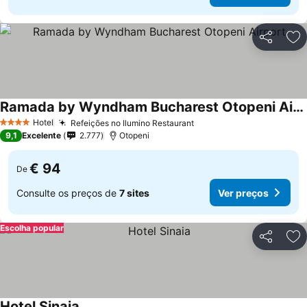
Partilhar
Ad
Ramada by Wyndham Bucharest Otopeni Airport
Ver preços
Hotel
Refeições no Ilumino Restaurant
Ver preços
4 Estrelas
9,1
Excelente
2.777
Otopeni
€ 94
De
Consulte os preços de
7 sites
Ver preços
Escolha popular
Partilhar
Ad
Hotel Sinaia