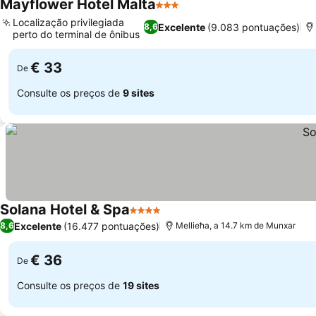
Mayflower Hotel Malta
3 Estrelas
Localização privilegiada
Excelente
(9.083 pontuações)
8,6
perto do terminal de ônibus
€ 33
De
Consulte os preços de
9 sites
Solana Hotel & Spa
4 Estrelas
Excelente
(16.477 pontuações)
8,6
Mellieħa, a 14.7 km de Munxar
€ 36
De
Consulte os preços de
19 sites