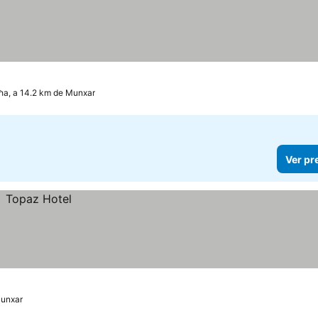
ħa, a 14.2 km de Munxar
Ver pr
Munxar