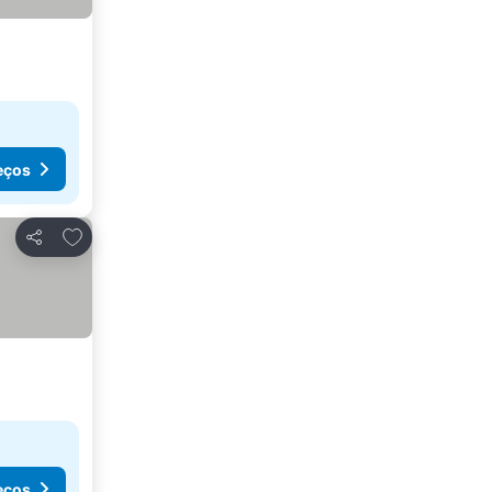
eços
Adicionar aos favoritos
Partilhar
eços