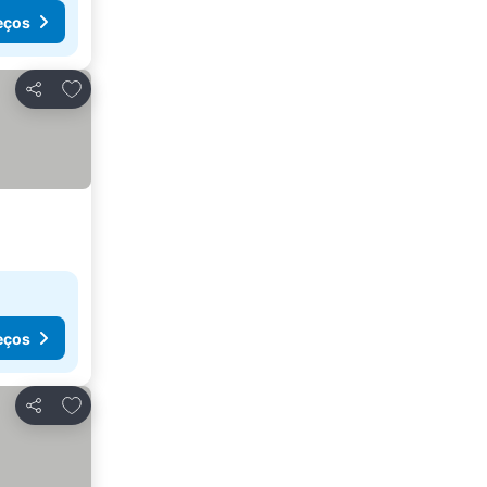
eços
Adicionar aos favoritos
Partilhar
eços
Adicionar aos favoritos
Partilhar