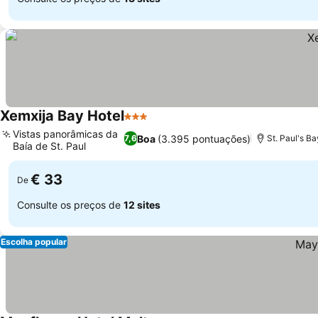
Xemxija Bay Hotel
3 Estrelas
Vistas panorâmicas da
Boa
(3.395 pontuações)
7,6
St. Paul's B
Baía de St. Paul
€ 33
De
Consulte os preços de
12 sites
Escolha popular