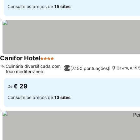
Consulte os preços de
15 sites
Canifor Hotel
4 Estrelas
Culinária diversificada com
(7.150 pontuações)
6,4
Qawra, a 19.
foco mediterrâneo
€ 29
De
Consulte os preços de
13 sites