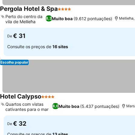
Pergola Hotel & Spa
4 Estrelas
Perto do centro da
Muito boa
(9.612 pontuações)
8,3
Mellieħa,
vila de Mellieħa
€ 31
De
Consulte os preços de
16 sites
Escolha popular
Hotel Calypso
4 Estrelas
Quartos com vistas
Muito boa
(5.437 pontuações)
8,0
Marsa
cativantes para o mar
€ 32
De
Consulte os preços de
13 sites