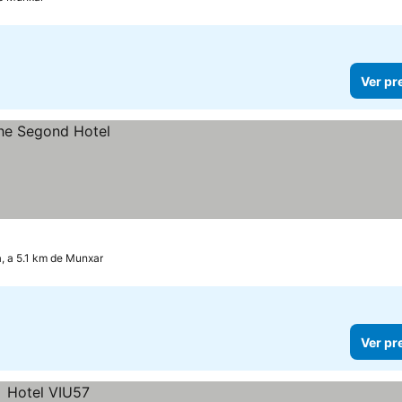
Ver pr
, a 5.1 km de Munxar
Ver pr