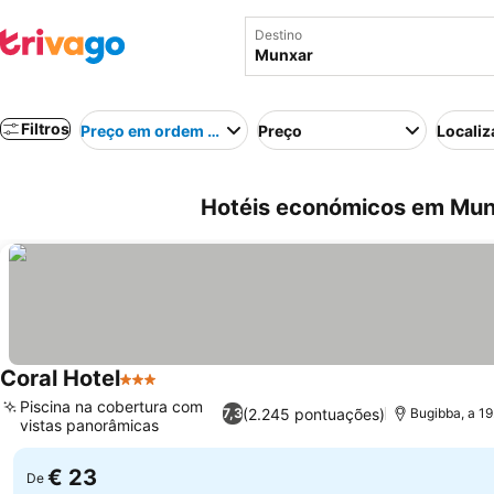
Destino
Filtros
Preço em ordem crescente
Preço
Localiz
Hotéis económicos em Mun
Coral Hotel
3 Estrelas
Piscina na cobertura com
(2.245 pontuações)
7,3
Bugibba, a 1
vistas panorâmicas
€ 23
De