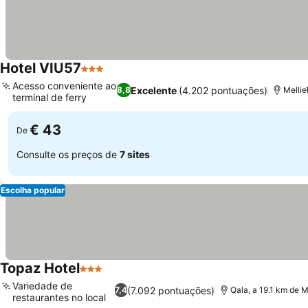
Hotel VIU57
3 Estrelas
Acesso conveniente ao
Excelente
(4.202 pontuações)
8,8
Mellie
terminal de ferry
€ 43
De
Consulte os preços de
7 sites
Escolha popular
Topaz Hotel
3 Estrelas
Variedade de
(7.092 pontuações)
7,4
Qala, a 19.1 km de 
restaurantes no local