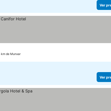
Ver pr
5 km de Munxar
Ver pr