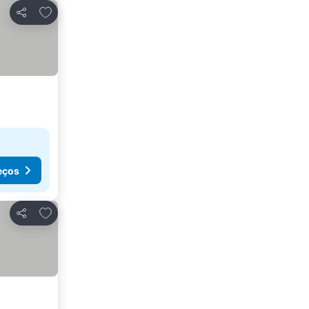
Adicionar aos favoritos
Partilhar
eços
Adicionar aos favoritos
Partilhar