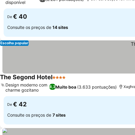
disponível
€ 40
De
Consulte os preços de
14 sites
Escolha popular
The Segond Hotel
4 Estrelas
Design moderno com
Muito boa
(3.633 pontuações)
8,3
Xagħra
charme gozitano
€ 42
De
Consulte os preços de
7 sites