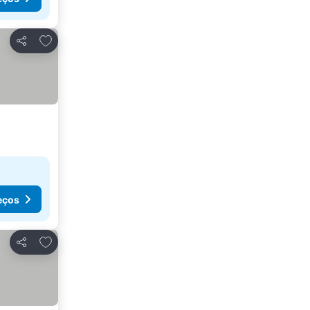
Adicionar aos favoritos
Partilhar
eços
Adicionar aos favoritos
Partilhar