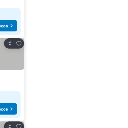
eços
Adicionar aos favoritos
Partilhar
eços
Adicionar aos favoritos