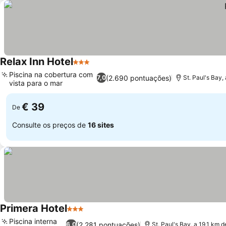
Relax Inn Hotel
3 Estrelas
Piscina na cobertura com
(2.690 pontuações)
7,0
St. Paul's Bay,
vista para o mar
€ 39
De
Consulte os preços de
16 sites
Primera Hotel
3 Estrelas
Piscina interna
(2.281 pontuações)
6,0
St. Paul's Bay, a 19.1 km 