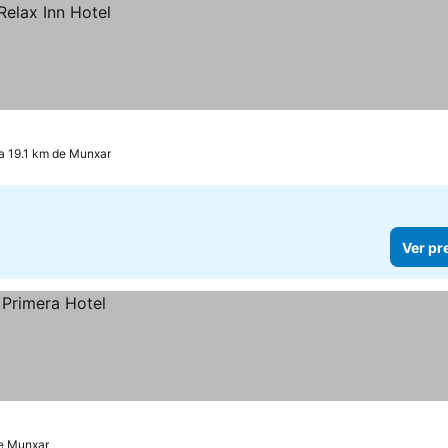
 a 19.1 km de Munxar
Ver pr
de Munxar