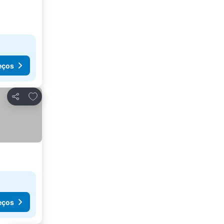
eços
Adicionar aos favoritos
Partilhar
eços