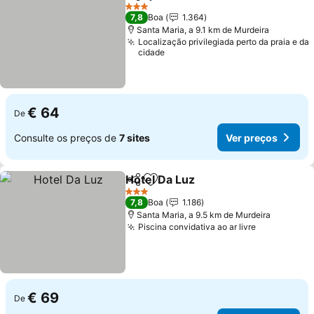
Partilhar
Adicionar aos favoritos
Ver preços
3 Estrelas
7,8
Boa
1.364
Santa Maria, a 9.1 km de Murdeira
Localização privilegiada perto da praia e da
cidade
€ 64
De
Consulte os preços de
7 sites
Ver preços
Hotel Da Luz
Partilhar
Adicionar aos favoritos
Ver preços
3 Estrelas
7,8
Boa
1.186
Santa Maria, a 9.5 km de Murdeira
Piscina convidativa ao ar livre
Ver preços
€ 69
De