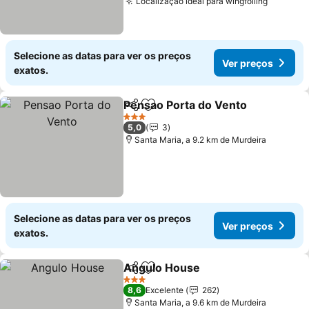
Localização ideal para wingfoiling
Ver pre
Selecione as datas para ver os preços
Ver preços
exatos.
Pensao Porta do Vento
Partilhar
Adicionar aos favoritos
Ver
3 Estrelas
5,0
3
Santa Maria, a 9.2 km de Murdeira
Selecione as datas para ver os preços
Ver preços
exatos.
Angulo House
Partilhar
Adicionar aos favoritos
Ver preços
3 Estrelas
8,6
Excelente
262
Santa Maria, a 9.6 km de Murdeira