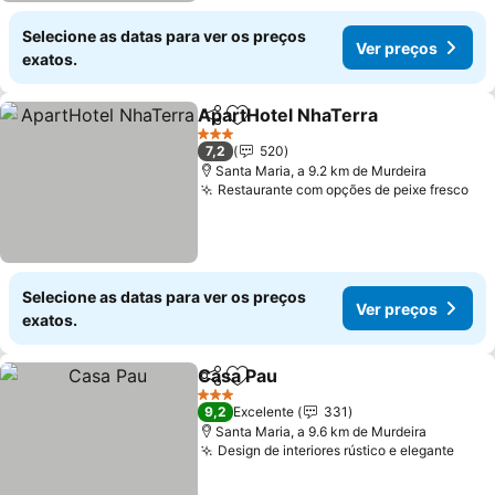
Selecione as datas para ver os preços
Ver preços
exatos.
ApartHotel NhaTerra
Partilhar
Adicionar aos favoritos
Ver p
3 Estrelas
7,2
520
Santa Maria, a 9.2 km de Murdeira
Restaurante com opções de peixe fresco
Ver
Selecione as datas para ver os preços
Ver preços
exatos.
Casa Pau
Partilhar
Adicionar aos favoritos
Ver preços
3 Estrelas
9,2
Excelente
331
Santa Maria, a 9.6 km de Murdeira
Design de interiores rústico e elegante
Ver 