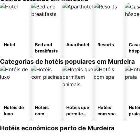
Hotel
Bed and
Aparthotel
Resorts
Casa
breakfasts
hósp
Categorias de hotéis populares em Murdeira
Hotéis de
Hotéis
Hotéis que
Hotéis
Hotéi
luxo
com
permitem
com spa
praia
piscinas
animais
Hotéis económicos perto de Murdeira