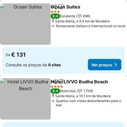
Ocean Suites
Partilhar
Adicionar aos favoritos
Ver preços
3 Estrelas
9,4
Excelente
696
Santa Maria, a 9.4 km de Murdeira
Restaurante italiano e internacional no local
€ 131
De
Consulte os preços de
6 sites
Ver preços
Hotel LIVVO Budha Beach
Partilhar
Adicionar aos favoritos
4 Estrelas
8,4
Muito boa
1.709
Santa Maria, a 10.1 km de Murdeira
Quartos com vistas deslumbrantes para o
mar