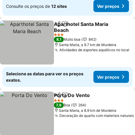
Consulte os preços de
12 sites
Ver preços
Aparthotel Santa Maria
Partilhar
Adicionar aos favoritos
Beach
Ver preços
3 Estrelas
8,1
Muito boa
842
Santa Maria, a 9.7 km de Murdeira
Atividades de esportes aquáticos no local
Ve
Selecione as datas para ver os preços
Ver preços
exatos.
Porta Do Vento
Partilhar
Adicionar aos favoritos
Ver preços
3 Estrelas
7,8
Boa
264
Santa Maria, a 8.9 km de Murdeira
Decoração do quarto com materiais naturais