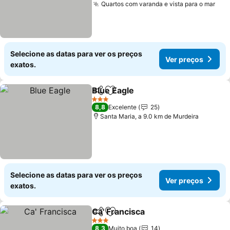
Quartos com varanda e vista para o mar
Ver
Selecione as datas para ver os preços
Ver preços
exatos.
Blue Eagle
Partilhar
Adicionar aos favoritos
Ver preços
3 Estrelas
8,8
Excelente
25
Santa Maria, a 9.0 km de Murdeira
Selecione as datas para ver os preços
Ver preços
exatos.
Ca' Francisca
Partilhar
Adicionar aos favoritos
Ver preços
3 Estrelas
8,3
Muito boa
14