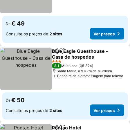
€ 49
De
Consulte os preços de
2 sites
Ver preços
Blue Eagle Guesthouse -
Partilhar
Adicionar aos favoritos
Casa de hospedes
Ver preços
3 Estrelas
8,1
Muito boa
324
Santa Maria, a 9.6 km de Murdeira
Banheira de hidromassagem para relaxar
Ver
€ 50
De
Consulte os preços de
2 sites
Ver preços
Pontao Hotel