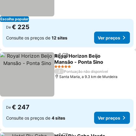
Escolha popular
€ 225
De
Consulte os preços de
12 sites
Ver preços
Royal Horizon Beijo
Partilhar
Adicionar aos favoritos
Mansão - Ponta Sino
Ver preços
5 Estrelas
/
Pontuação não disponível
Santa Maria, a 9.3 km de Murdeira
€ 247
De
Consulte os preços de
4 sites
Ver preços