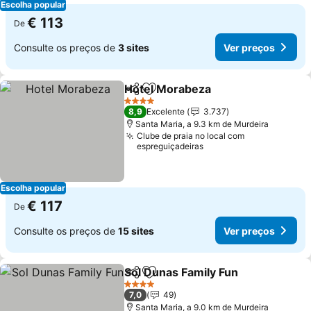
Escolha popular
€ 113
De
Consulte os preços de
3 sites
Ver preços
Hotel Morabeza
Partilhar
Adicionar aos favoritos
Ver preço
4 Estrelas
8,9
Excelente
3.737
Santa Maria, a 9.3 km de Murdeira
Clube de praia no local com
espreguiçadeiras
Escolha popular
€ 117
De
Consulte os preços de
15 sites
Ver preços
Sol Dunas Family Fun
Partilhar
Adicionar aos favoritos
Ver p
4 Estrelas
7,0
49
Santa Maria, a 9.0 km de Murdeira