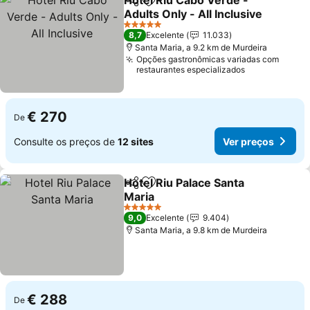
Hotel Riu Cabo Verde -
Partilhar
Adicionar aos favoritos
Adults Only - All Inclusive
Ver preços
5 Estrelas
8,7
Excelente
11.033
Santa Maria, a 9.2 km de Murdeira
Opções gastronômicas variadas com
restaurantes especializados
€ 270
De
Consulte os preços de
12 sites
Ver preços
Hotel Riu Palace Santa
Partilhar
Adicionar aos favoritos
Maria
Ver preços
5 Estrelas
9,0
Excelente
9.404
Santa Maria, a 9.8 km de Murdeira
€ 288
De