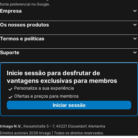
Casa Pau
DESIGN SUITES Boutique Hotel - Adults Only
fonte preferencial no Google.
Empresa
Yacht Club Sal
Sakaroule Bed & Breakfast
Tres Caravelas Studio Flats
Baia Palmeira Residence
Os nossos produtos
Ca' Francisca
Apartment | in Tropical Resort | pool | close to beach
Termos e políticas
Meliá Laguna Beach
Vila Verde Resort
Atlantico
Ponta Preta Aparthotel
Suporte
Oásis Atlântico Novorizonte
Aquamarina Suites
Rua Das Salinas
Les Alizes
Inicie sessão para desfrutar de
Hotel Djadsal Holiday Club
Sal Beach Club
vantagens exclusivas para membros
Misturod - Holiday Apartments
Leme Bedje Residence
Personalize a sua experiência
Albis Harena
VOI Vila Do Farol Resort
Ofertas e preços para membros
Iniciar sessão
trivago N.V.
, Kesselstraße 5 – 7, 40221 Düsseldorf, Alemanha
Direitos autorais 2026 trivago | Todos os direitos reservados.