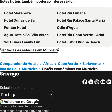
Estes hotéis também poderão interessá-lo...
Hotel Morabeza
Hotel Riu Funana
Hotel Dunas de Sal
Hotel Riu Palace Santa Maria
Pontao Hotel
Odjo d'Agua
Água Hotels Sal Vila Verde
Hotel Riu Cabo Verde - Adults Only - All Inclusive
Sol Dunas Family Fun
Hotel LIVVO Budha Beach
Mar Azul - By Manu
Hotel Sobrado
Ver todas as estadias em Murdeira
Hotel Da Luz
Aparthotel Santa Maria Beach
Comparador de Hotéis
África
Cabo Verde
Barlavento
Ouril Hotel Julia
Hotel Sobrado
Ilha do Sal
Murdeira
Hotéis económicos em Murdeira
Porta Do Vento
Patio Antigo Residence
Blue Eagle Guesthouse - Casa de hospedes
Ocean Suites
Facebook
Twitter
Insta
Yo
Central Sal
ApartHotel NhaTerra
Selecione o seu país
Royal Horizon Beijo Mansão - Ponta Sino
Hotel Pontao
Damfjord Boutique Hotel
Angulo House
Adicionar no Google
Encontre facilmente os nossos
Hotel Oasis Belorizonte
Crioula Club Hotel and Resort
resultados: adicione o trivago como