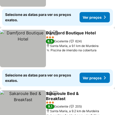
Selecione as datas para ver os preços
Ver preços
exatos.
Damfjord Boutique Hotel
Partilhar
Adicionar aos favoritos
V
3 Estrelas
8,5
Excelente
624
Santa Maria, a 9.1 km de Murdeira
Piscina de imersão na cobertura
Ver preç
Selecione as datas para ver os preços
Ver preços
exatos.
Sakaroule Bed &
Partilhar
Adicionar aos favoritos
Breakfast
Ver preços
3 Estrelas
9,1
Excelente
205
Santa Maria, a 9.2 km de Murdeira