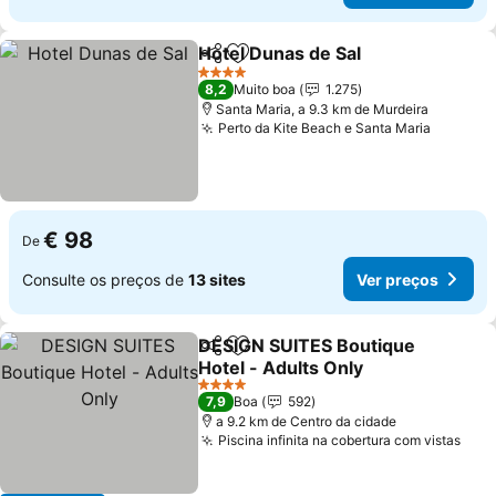
Hotel Dunas de Sal
Partilhar
Adicionar aos favoritos
Ver pre
4 Estrelas
8,2
Muito boa
1.275
Santa Maria, a 9.3 km de Murdeira
Perto da Kite Beach e Santa Maria
Ver pre
€ 98
De
Consulte os preços de
13 sites
Ver preços
DESIGN SUITES Boutique
Partilhar
Adicionar aos favoritos
Hotel - Adults Only
Ver preços
4 Estrelas
7,9
Boa
592
a 9.2 km de Centro da cidade
Piscina infinita na cobertura com vistas
Ver 