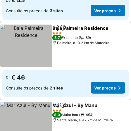
€ 45
De
Consulte os preços de
3 sites
Ver preços
Baia Palmeira Residence
Partilhar
Adicionar aos favoritos
V
3 Estrelas
8,7
Excelente
89
Palmeira, a 10.2 km de Murdeira
€ 46
De
Consulte os preços de
2 sites
Ver preços
Mar Azul - By Manu
Partilhar
Adicionar aos favoritos
Ver pr
3 Estrelas
8,0
Muito boa
954
Santa Maria, a 9.7 km de Murdeira