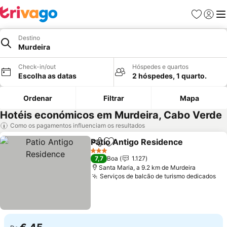
Favoritos
Iniciar
Me
Destino
Murdeira
Check-in/out
Hóspedes e quartos
Escolha as datas
2 hóspedes, 1 quarto.
Ordenar
Filtrar
Mapa
Hotéis económicos em Murdeira, Cabo Verde
Como os pagamentos influenciam os resultados
Patio Antigo Residence
Partilhar
Adicionar aos favoritos
Ve
3 Estrelas
7,7
Boa
1.127
Santa Maria, a 9.2 km de Murdeira
Serviços de balcão de turismo dedicados
Ve