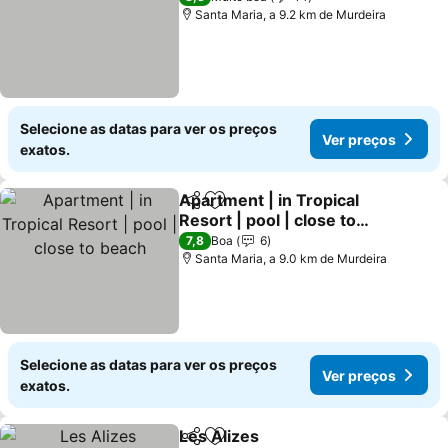
Santa Maria, a 9.2 km de Murdeira
Selecione as datas para ver os preços
Ver preços
exatos.
Apartment | in Tropical
Partilhar
Adicionar aos favoritos
Resort | pool | close to
beach
Ver preços
7,8
Boa
6
Santa Maria, a 9.0 km de Murdeira
Selecione as datas para ver os preços
Ver preços
exatos.
Les Alizes
Partilhar
Adicionar aos favoritos
Ver preços