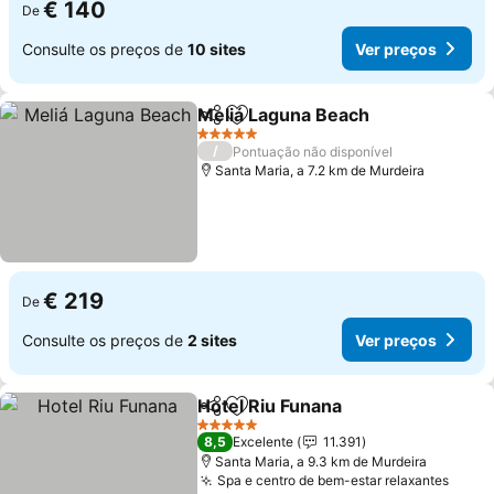
€ 140
De
Consulte os preços de
10 sites
Ver preços
Meliá Laguna Beach
Partilhar
Adicionar aos favoritos
Ver pr
5 Estrelas
/
Pontuação não disponível
Santa Maria, a 7.2 km de Murdeira
€ 219
De
Consulte os preços de
2 sites
Ver preços
Hotel Riu Funana
Partilhar
Adicionar aos favoritos
Ver preço
5 Estrelas
8,5
Excelente
11.391
Santa Maria, a 9.3 km de Murdeira
Spa e centro de bem-estar relaxantes
Ver p