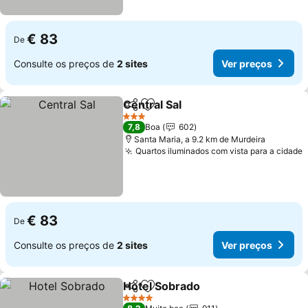
€ 83
De
Consulte os preços de
2 sites
Ver preços
Central Sal
Partilhar
Adicionar aos favoritos
Ver preços
3 Estrelas
7,8
Boa
602
Santa Maria, a 9.2 km de Murdeira
Quartos iluminados com vista para a cidade
V
€ 83
De
Consulte os preços de
2 sites
Ver preços
Hotel Sobrado
Partilhar
Adicionar aos favoritos
Ver preços
4 Estrelas