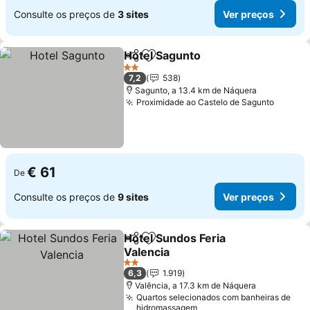
Consulte os preços de
3 sites
Ver preços
Hotel Sagunto
Partilhar
Adicionar aos favoritos
2 Estrelas
7,2
538
Sagunto, a 13.4 km de Náquera
Proximidade ao Castelo de Sagunto
€ 61
De
Consulte os preços de
9 sites
Ver preços
Hotel Sundos Feria
Partilhar
Adicionar aos favoritos
Valencia
2 Estrelas
6,3
1.919
Valência, a 17.3 km de Náquera
Quartos selecionados com banheiras de
hidromassagem