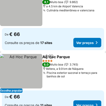
4 Estrelas
8,1
Muito boa
9.862
a 4.5 km de Airport Valencia
Culinária mediterrânea e valenciana
€ 66
De
Consulte os preços de
17 sites
Ver preços
Ad Hoc Parque
Partilhar
Adicionar aos favoritos
4 Estrelas
8,0
Muito boa
3.745
Bétera, a 9.9 km de Náquera
Piscina exterior sazonal e terraço para
banhos de sol
Escolha popular
€ 66
De
Consulte os preços de
11 sites
Ver preços