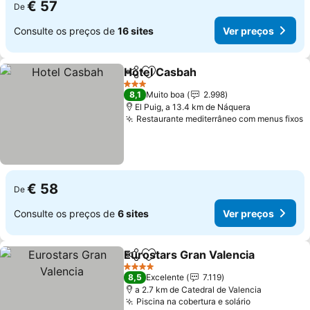
€ 57
De
Consulte os preços de
16 sites
Ver preços
Hotel Casbah
Partilhar
Adicionar aos favoritos
3 Estrelas
8,1
Muito boa
2.998
El Puig, a 13.4 km de Náquera
Restaurante mediterrâneo com menus fixos
€ 58
De
Consulte os preços de
6 sites
Ver preços
Eurostars Gran Valencia
Partilhar
Adicionar aos favoritos
4 Estrelas
8,5
Excelente
7.119
a 2.7 km de Catedral de Valencia
Piscina na cobertura e solário