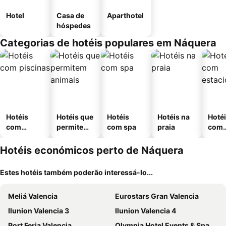
Hotel
Casa de
Aparthotel
hóspedes
Categorias de hotéis populares em Náquera
Hotéis
Hotéis que
Hotéis
Hotéis na
Hoté
com
permitem
com spa
praia
com
piscinas
animais
esta
ment
Hotéis económicos perto de Náquera
Estes hotéis também poderão interessá-lo...
Meliá Valencia
Eurostars Gran Valencia
Ilunion Valencia 3
Ilunion Valencia 4
Port Feria Valencia
Olympia Hotel Events & Spa