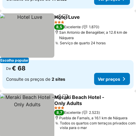
Hotel Luve
Partilhar
Adicionar aos favoritos
3 Estrelas
8,5
Excelente
1.870
San Antonio de Benagéber, a 12.6 km de
Náquera
Serviço de quarto 24 horas
Escolha popular
€ 68
De
Consulte os preços de
2 sites
Ver preços
Meraki Beach Hotel -
Partilhar
Adicionar aos favoritos
Only Adults
3 Estrelas
8,7
Excelente
2.523
Puebla de Farnals, a 16.1 km de Náquera
Todos os quartos com terraços privados com
vista para o mar