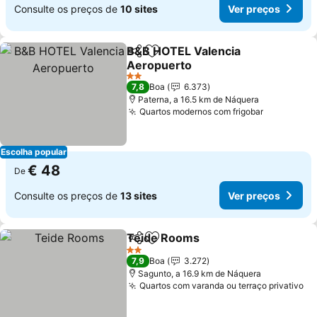
Consulte os preços de
10 sites
Ver preços
B&B HOTEL Valencia
Partilhar
Adicionar aos favoritos
Aeropuerto
2 Estrelas
7,8
Boa
6.373
Paterna, a 16.5 km de Náquera
Quartos modernos com frigobar
Escolha popular
€ 48
De
Consulte os preços de
13 sites
Ver preços
Teide Rooms
Partilhar
Adicionar aos favoritos
2 Estrelas
7,9
Boa
3.272
Sagunto, a 16.9 km de Náquera
Quartos com varanda ou terraço privativo