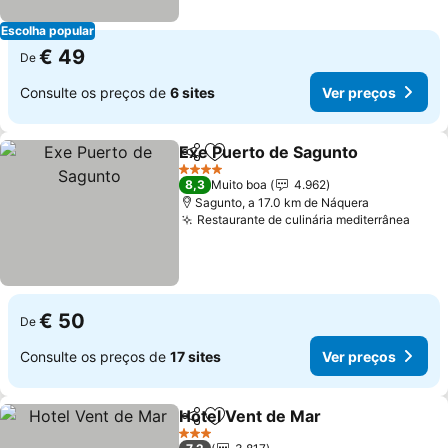
Escolha popular
€ 49
De
Consulte os preços de
6 sites
Ver preços
Exe Puerto de Sagunto
Partilhar
Adicionar aos favoritos
4 Estrelas
8,3
Muito boa
4.962
Sagunto, a 17.0 km de Náquera
Restaurante de culinária mediterrânea
€ 50
De
Consulte os preços de
17 sites
Ver preços
Hotel Vent de Mar
Partilhar
Adicionar aos favoritos
3 Estrelas