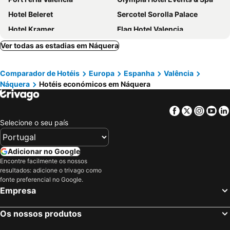
Hotel Beleret
Sercotel Sorolla Palace
Hotel Kramer
Flag Hotel Valencia
AZZ Valencia Táctica Hotel
Travelodge Valencia Aeropuerto
Ver todas as estadias em Náquera
B48 Valencia Feria
ibis budget Valencia Aeropuerto
Comparador de Hotéis
Europa
Espanha
Valência
Hotel Barú
Port Azafata Valencia
Náquera
Hotéis económicos em Náquera
Exe Puerto de Sagunto
ESTIMAR Marina Farnals
Hotel Sundos Feria Valencia
Hotel Mas Camarena
Facebook
Twitter
Insta
Yo
Hotel Olympia Ronda II
B&B HOTEL Valencia Aeropuerto
Selecione o seu país
Posadas De España Paterna
Valencia Tower
AZZ Valencia Congress Hotel & Spa
Hotel Vent de Mar
Adicionar no Google
Encontre facilmente os nossos
AZZ Valencia Táctica Hotel
Sea You Apartamentos Valencia Port Saplaya
resultados: adicione o trivago como
Micampus Burjassot Parque Student Residence
Hotel Manises
fonte preferencial no Google.
Empresa
Meraki Beach Hotel - Only Adults
Olympia Ronda Hostel
Hotel Sagunto
Hotel Aviación
Os nossos produtos
Hotel Casbah
Hotel Olympia Ronda I