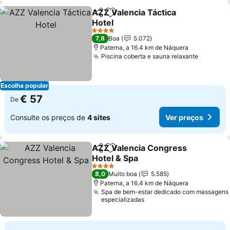
AZZ Valencia Táctica
Partilhar
Adicionar aos favoritos
Hotel
4 Estrelas
7,8
Boa
5.072
Paterna, a 16.4 km de Náquera
Piscina coberta e sauna relaxante
Escolha popular
€ 57
De
Consulte os preços de
4 sites
Ver preços
AZZ Valencia Congress
Partilhar
Adicionar aos favoritos
Hotel & Spa
4 Estrelas
8,0
Muito boa
5.585
Paterna, a 16.4 km de Náquera
Spa de bem-estar dedicado com massagens
especializadas