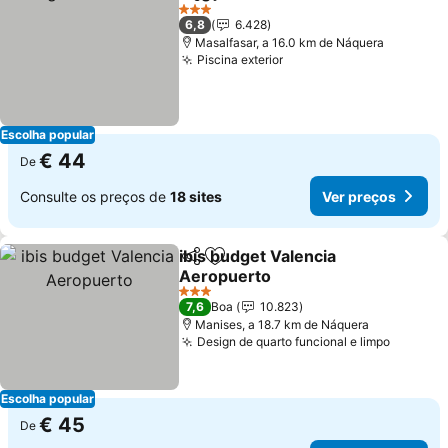
Partilhar
Adicionar aos favoritos
3 Estrelas
6,8
6.428
Masalfasar, a 16.0 km de Náquera
Piscina exterior
Escolha popular
€ 44
De
Consulte os preços de
18 sites
Ver preços
ibis budget Valencia
Partilhar
Adicionar aos favoritos
Aeropuerto
3 Estrelas
7,6
Boa
10.823
Manises, a 18.7 km de Náquera
Design de quarto funcional e limpo
Escolha popular
€ 45
De