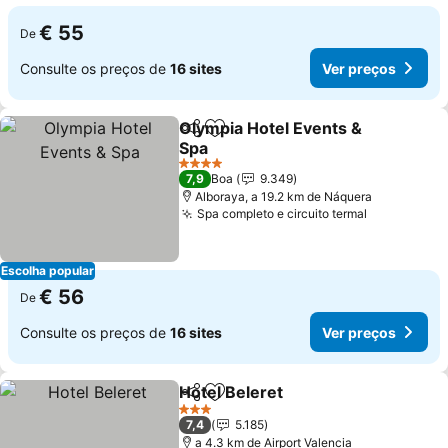
€ 55
De
Consulte os preços de
16 sites
Ver preços
Olympia Hotel Events &
Partilhar
Adicionar aos favoritos
Spa
4 Estrelas
7,9
Boa
9.349
Alboraya, a 19.2 km de Náquera
Spa completo e circuito termal
Escolha popular
€ 56
De
Consulte os preços de
16 sites
Ver preços
Hotel Beleret
Partilhar
Adicionar aos favoritos
3 Estrelas
7,4
5.185
a 4.3 km de Airport Valencia