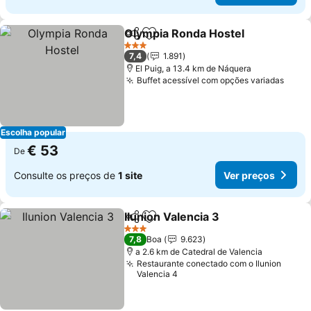
Olympia Ronda Hostel
Partilhar
Adicionar aos favoritos
3 Estrelas
7,4
1.891
El Puig, a 13.4 km de Náquera
Buffet acessível com opções variadas
Escolha popular
€ 53
De
Consulte os preços de
1 site
Ver preços
Ilunion Valencia 3
Partilhar
Adicionar aos favoritos
3 Estrelas
7,8
Boa
9.623
a 2.6 km de Catedral de Valencia
Restaurante conectado com o Ilunion
Valencia 4