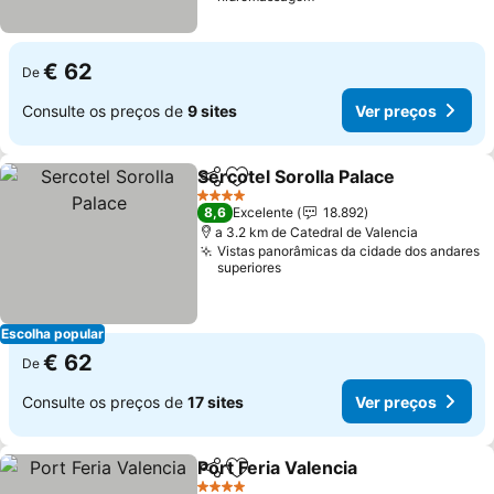
€ 62
De
Consulte os preços de
9 sites
Ver preços
Sercotel Sorolla Palace
Partilhar
Adicionar aos favoritos
4 Estrelas
8,6
Excelente
18.892
a 3.2 km de Catedral de Valencia
Vistas panorâmicas da cidade dos andares
superiores
Escolha popular
€ 62
De
Consulte os preços de
17 sites
Ver preços
Port Feria Valencia
Partilhar
Adicionar aos favoritos