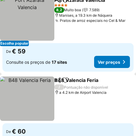
Port Azafata Valencia
Partilhar
Adicionar aos favoritos
4 Estrelas
8,2
Muito boa
7.589
Manises, a 19.3 km de Náquera
Pratos de arroz especiais no Cel & Mar
Escolha popular
€ 59
De
Consulte os preços de
17 sites
Ver preços
B48 Valencia Feria
Partilhar
Adicionar aos favoritos
/
Pontuação não disponível
a 4.2 km de Airport Valencia
€ 60
De