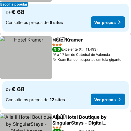
Escolha popular
€ 68
De
Consulte os preços de
8 sites
Ver preços
Hotel Kramer
Partilhar
Adicionar aos favoritos
3 Estrelas
9,0
Excelente
11.493
a 1.7 km de Catedral de Valencia
Kram Bar com esportes em tela gigante
€ 68
De
Consulte os preços de
12 sites
Ver preços
Aila II Hotel Boutique by
Partilhar
Adicionar aos favoritos
SingularStays - Digital
Access
3 Estrelas