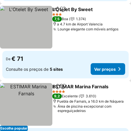
L'Otelet By Sweet
Partilhar
Adicionar aos favoritos
3 Estrelas
7,5
Boa
1.374
a 4.7 km de Airport Valencia
Lounge elegante com móveis antigos
€ 71
De
Consulte os preços de
5 sites
Ver preços
ESTIMAR Marina Farnals
Partilhar
Adicionar aos favoritos
4 Estrelas
9,2
Excelente
3.610
Puebla de Farnals, a 16.0 km de Náquera
Área de piscina excepcional com
espreguiçadeiras
Escolha popular