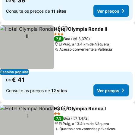
€ 38
De
Consulte os preços de
11 sites
Ver preços
Hotel Olympia Ronda II
Partilhar
Adicionar aos favoritos
3 Estrelas
7,5
Boa
3.370
El Puig, a 13.4 km de Náquera
Acesso conveniente a Valência
Escolha popular
€ 41
De
Consulte os preços de
12 sites
Ver preços
Hotel Olympia Ronda I
Partilhar
Adicionar aos favoritos
2 Estrelas
7,5
Boa
1.472
El Puig, a 13.4 km de Náquera
Quartos com varandas privativas