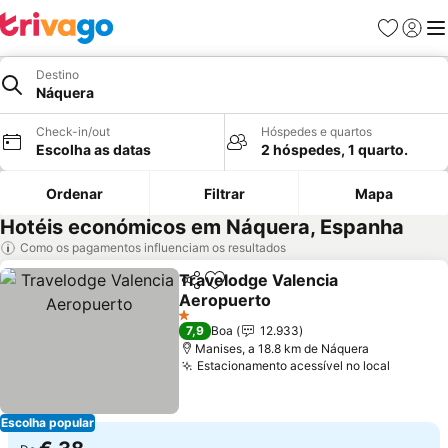
Favoritos
Iniciar
Me
Destino
Náquera
Check-in/out
Hóspedes e quartos
Escolha as datas
2 hóspedes, 1 quarto.
Ordenar
Filtrar
Mapa
Hotéis económicos em Náquera, Espanha
Como os pagamentos influenciam os resultados
Travelodge Valencia
Partilhar
Adicionar aos favoritos
Aeropuerto
1 Estrelas
7,9
Boa
12.933
Manises, a 18.8 km de Náquera
Estacionamento acessível no local
Escolha popular