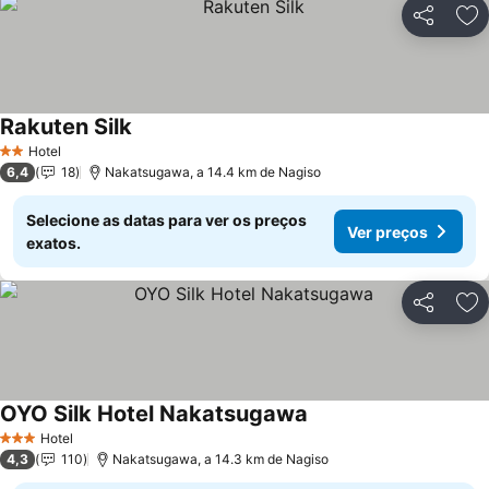
Partilhar
Ad
Rakuten Silk
Hotel
2 Estrelas
6,4
18
Nakatsugawa, a 14.4 km de Nagiso
Selecione as datas para ver os preços
Ver preços
exatos.
Partilhar
Ad
OYO Silk Hotel Nakatsugawa
Hotel
3 Estrelas
4,3
110
Nakatsugawa, a 14.3 km de Nagiso