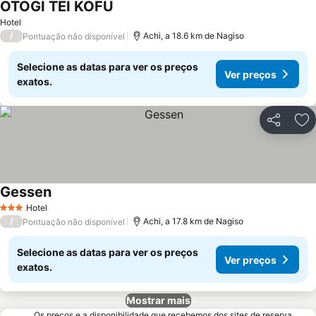
OTOGI TEI KOFU
Hotel
/
Achi, a 18.6 km de Nagiso
Pontuação não disponível
Selecione as datas para ver os preços
Ver preços
exatos.
Partilhar
Ad
Gessen
Hotel
3 Estrelas
/
Achi, a 17.8 km de Nagiso
Pontuação não disponível
Selecione as datas para ver os preços
Ver preços
exatos.
Mostrar mais
Os preços e a disponibilidade que recebemos dos sites de reserva