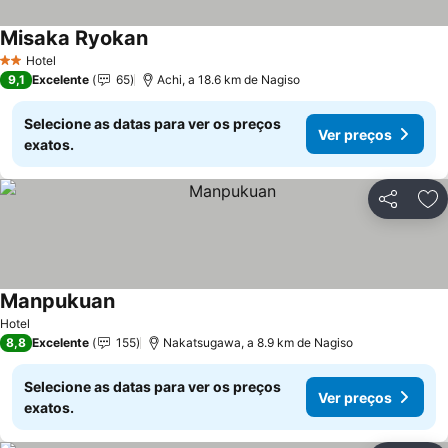
Misaka Ryokan
Hotel
2 Estrelas
9,1
Excelente
65
Achi, a 18.6 km de Nagiso
Selecione as datas para ver os preços
Ver preços
exatos.
Partilhar
Ad
Manpukuan
Hotel
8,8
Excelente
155
Nakatsugawa, a 8.9 km de Nagiso
Selecione as datas para ver os preços
Ver preços
exatos.