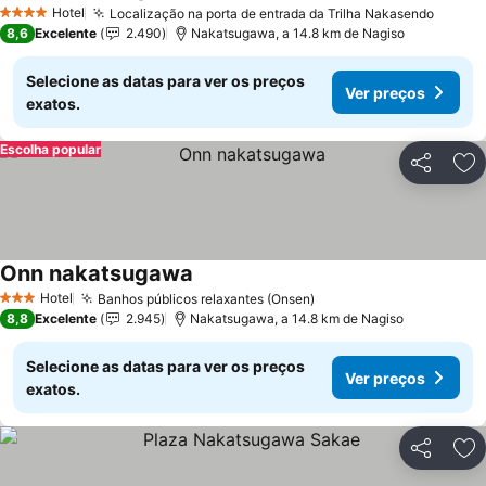
Hotel
Localização na porta de entrada da Trilha Nakasendo
4 Estrelas
8,6
Excelente
2.490
Nakatsugawa, a 14.8 km de Nagiso
Selecione as datas para ver os preços
Ver preços
exatos.
Escolha popular
Partilhar
Ad
Onn nakatsugawa
Hotel
Banhos públicos relaxantes (Onsen)
3 Estrelas
8,8
Excelente
2.945
Nakatsugawa, a 14.8 km de Nagiso
Selecione as datas para ver os preços
Ver preços
exatos.
Partilhar
Ad