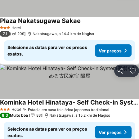
Plaza Nakatsugawa Sakae
Hotel
3 Estrelas
7,1
209
Nakatsugawa, a 14.4 km de Nagiso
Selecione as datas para ver os preços
Ver preços
exatos.
Partilhar
Ad
Kominka Hotel Hinataya- Self Check-in System宿場を眺める古民家宿 陽屋
Hotel
Estadia em casa folclórica japonesa tradicional
3 Estrelas
8,3
Muito boa
83
Nakatsugawa, a 15.2 km de Nagiso
Selecione as datas para ver os preços
Ver preços
exatos.