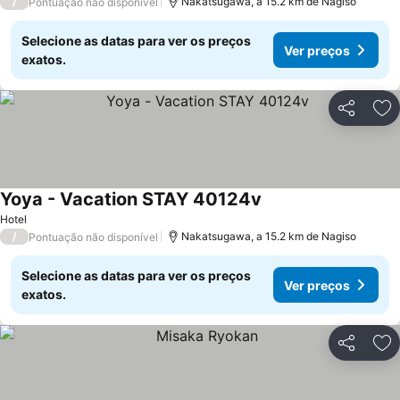
/
Nakatsugawa, a 15.2 km de Nagiso
Pontuação não disponível
Selecione as datas para ver os preços
Ver preços
exatos.
Partilhar
Ad
Yoya - Vacation STAY 40124v
Hotel
/
Nakatsugawa, a 15.2 km de Nagiso
Pontuação não disponível
Selecione as datas para ver os preços
Ver preços
exatos.
Partilhar
Ad