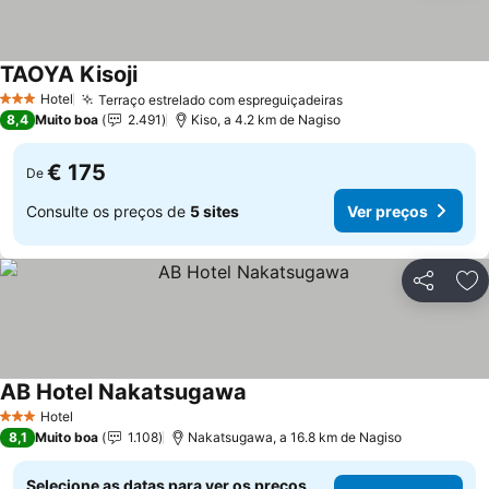
TAOYA Kisoji
Hotel
Terraço estrelado com espreguiçadeiras
3 Estrelas
8,4
Muito boa
2.491
Kiso, a 4.2 km de Nagiso
€ 175
De
Consulte os preços de
5 sites
Ver preços
Partilhar
Ad
AB Hotel Nakatsugawa
Hotel
3 Estrelas
8,1
Muito boa
1.108
Nakatsugawa, a 16.8 km de Nagiso
Selecione as datas para ver os preços