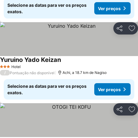
Selecione as datas para ver os preços
Ver preços
exatos.
Partilhar
Ad
Yuruino Yado Keizan
Hotel
3 Estrelas
/
Achi, a 18.7 km de Nagiso
Pontuação não disponível
Selecione as datas para ver os preços
Ver preços
exatos.
Partilhar
Ad