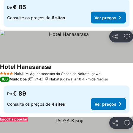
€ 85
De
Consulte os preços de
6 sites
Ver preços
Partilhar
Ad
Hotel Hanasarasa
Hotel
Águas sedosas do Onsen de Nakatsugawa
4 Estrelas
8,0
Muito boa
744
Nakatsugawa, a 10.4 km de Nagiso
€ 89
De
Consulte os preços de
4 sites
Ver preços
Escolha popular
Partilhar
Ad