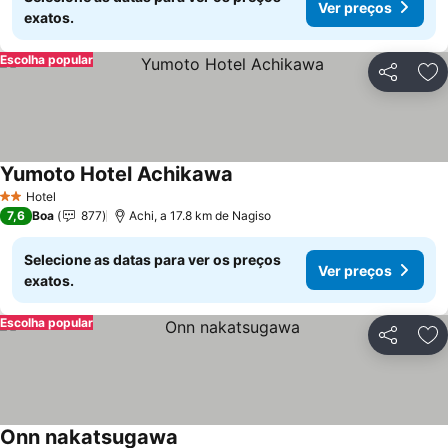
Ver preços
exatos.
Escolha popular
Partilhar
Ad
Yumoto Hotel Achikawa
Hotel
2 Estrelas
7,6
Boa
877
Achi, a 17.8 km de Nagiso
Selecione as datas para ver os preços
Ver preços
exatos.
Escolha popular
Partilhar
Ad
Onn nakatsugawa