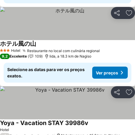
Partilhar
Ad
ホテル風の山
Hotel
Restaurante no local com culinária regional
3 Estrelas
9,2
Excelente
109
Iida, a 18.3 km de Nagiso
Selecione as datas para ver os preços
Ver preços
exatos.
Partilhar
Ad
Yoya - Vacation STAY 39986v
Hotel