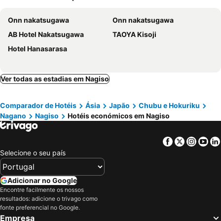
Onn nakatsugawa
Onn nakatsugawa
AB Hotel Nakatsugawa
TAOYA Kisoji
Hotel Hanasarasa
Ver todas as estadias em Nagiso
Comparador de Hotéis
Ásia
Japão
Chubu e Hokuriku
Nagano
Nagiso
Hotéis económicos em Nagiso
Facebook
Twitter
Insta
Yo
Selecione o seu país
Adicionar no Google
Encontre facilmente os nossos
resultados: adicione o trivago como
fonte preferencial no Google.
Empresa