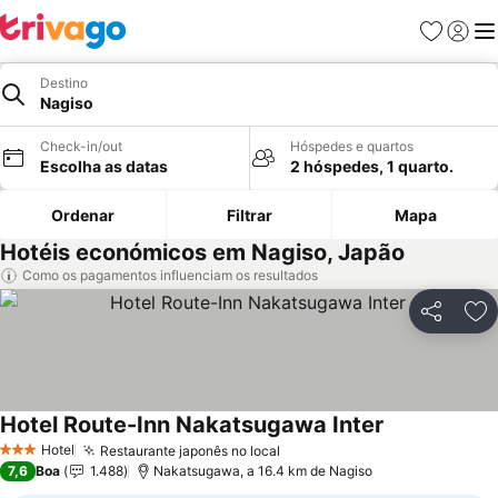
Favoritos
Iniciar
Me
Destino
Nagiso
Check-in/out
Hóspedes e quartos
Escolha as datas
2 hóspedes, 1 quarto.
Ordenar
Filtrar
Mapa
Hotéis económicos em Nagiso, Japão
Como os pagamentos influenciam os resultados
Partilhar
Ad
Hotel Route-Inn Nakatsugawa Inter
Hotel
Restaurante japonês no local
3 Estrelas
7,6
Boa
1.488
Nakatsugawa, a 16.4 km de Nagiso