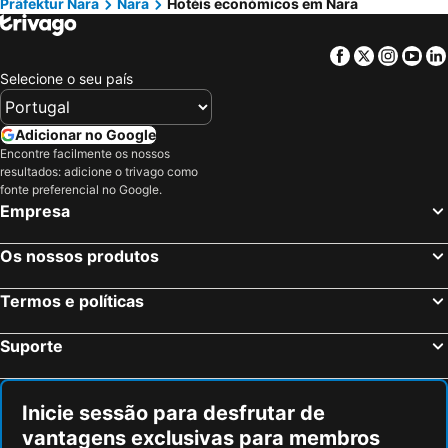
Präfektur Nara
Nara
Hotéis económicos em Nara
MIROKU NARA by THE SHARE HOTELS
Hotel Naranohamori
Hotel Asyl Nara
Super Hotel JR Nara Ekimae Sanjo Dori
Facebook
Twitter
Insta
Yo
NIPPONIA HOTEL NARA NARAMACHI
Toyoko Inn Nara Oji eki Minami guchi
Selecione o seu país
Hotel Seiryu
Sari Resort Kashiba (Adult Only)
Candeo Hotels Nara Kashihara
Yao Grand Hotel
Adicionar no Google
Encontre facilmente os nossos
HOTEL Yancha na Koneko -Adults Only
resultados: adicione o trivago como
fonte preferencial no Google.
Empresa
Os nossos produtos
Termos e políticas
Suporte
Inicie sessão para desfrutar de
vantagens exclusivas para membros