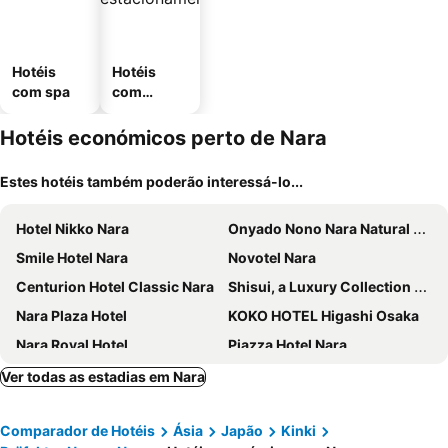
Hotéis
Hotéis
com spa
com
estaciona
mento
Hotéis económicos perto de Nara
Estes hotéis também poderão interessá-lo...
Hotel Nikko Nara
Onyado Nono Nara Natural Hot Spring
Smile Hotel Nara
Novotel Nara
Centurion Hotel Classic Nara
Shisui, a Luxury Collection Hotel, Nara
Nara Plaza Hotel
KOKO HOTEL Higashi Osaka
Nara Royal Hotel
Piazza Hotel Nara
Super Hotel Lohas JR Nara Eki
Henn na Hotel Premier Nara
Ver todas as estadias em Nara
APA Hotel Kintetsu Nara Ekimae
Bakery Hotel Chateau D'or
Comparador de Hotéis
Ásia
Japão
Kinki
AB Hotel Nara
Comfort Hotel Nara