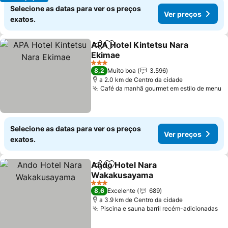
Selecione as datas para ver os preços
Ver preços
exatos.
APA Hotel Kintetsu Nara
Partilhar
Adicionar aos favoritos
Ekimae
Ver preços
3 Estrelas
8,2
Muito boa
3.596
a 2.0 km de Centro da cidade
Café da manhã gourmet em estilo de menu
V
Selecione as datas para ver os preços
Ver preços
exatos.
Ando Hotel Nara
Partilhar
Adicionar aos favoritos
Wakakusayama
Ver preços
3 Estrelas
8,6
Excelente
689
a 3.9 km de Centro da cidade
Piscina e sauna barril recém-adicionadas
Ve