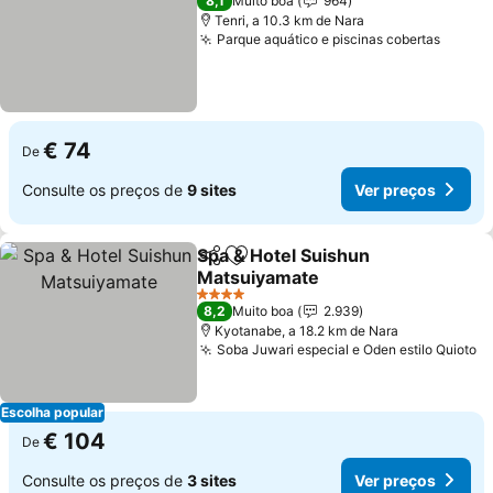
8,1
Muito boa
964
Tenri, a 10.3 km de Nara
Parque aquático e piscinas cobertas
Ver p
€ 74
De
Consulte os preços de
9 sites
Ver preços
Spa & Hotel Suishun
Partilhar
Adicionar aos favoritos
Matsuiyamate
Ver preços
4 Estrelas
8,2
Muito boa
2.939
Kyotanabe, a 18.2 km de Nara
Soba Juwari especial e Oden estilo Quioto
V
Escolha popular
€ 104
De
Consulte os preços de
3 sites
Ver preços