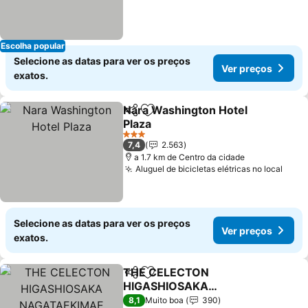
Escolha popular
Selecione as datas para ver os preços
Ver preços
exatos.
Nara Washington Hotel
Partilhar
Adicionar aos favoritos
Plaza
Ver preços
3 Estrelas
7,4
2.563
a 1.7 km de Centro da cidade
Aluguel de bicicletas elétricas no local
Ver 
Selecione as datas para ver os preços
Ver preços
exatos.
THE CELECTON
Partilhar
Adicionar aos favoritos
HIGASHIOSAKA
NAGATAEKIMAE
Ver preços
8,1
Muito boa
390