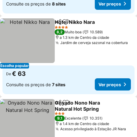
Consulte os preços de
8 sites
Ver preços
Hotel Nikko Nara
Partilhar
Adicionar aos favoritos
Ver preço
4 Estrelas
8,2
Muito boa
10.589
a 1.3 km de Centro da cidade
Jardim de cerveja sazonal na cobertura
Ver
Escolha popular
€ 63
De
Consulte os preços de
7 sites
Ver preços
Onyado Nono Nara
Partilhar
Adicionar aos favoritos
Natural Hot Spring
Ver preços
3 Estrelas
9,1
Excelente
10.351
a 1.4 km de Centro da cidade
Acesso privilegiado à Estação JR Nara
Ver 