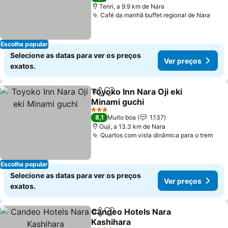
Tenri, a 9.9 km de Nara
Café da manhã buffet regional de Nara
Ver 
Escolha popular
Selecione as datas para ver os preços
Ver preços
exatos.
Toyoko Inn Nara Oji eki
Partilhar
Adicionar aos favoritos
Minami guchi
Ver preços
3 Estrelas
8,1
Muito boa
1.137
Ouji, a 13.3 km de Nara
Quartos com vista dinâmica para o trem
Ver
Escolha popular
Selecione as datas para ver os preços
Ver preços
exatos.
Candeo Hotels Nara
Partilhar
Adicionar aos favoritos
Kashihara