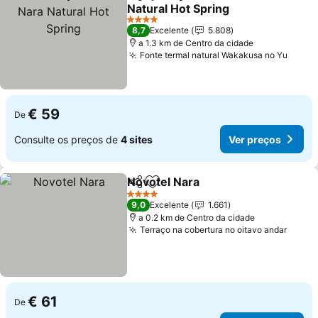
Partilhar
Adicionar aos favoritos
Natural Hot Spring
Ver preços
4 Estrelas
8,7
Excelente
5.808
a 1.3 km de Centro da cidade
Fonte termal natural Wakakusa no Yu
Ver p
€ 59
De
Consulte os preços de
4 sites
Ver preços
Novotel Nara
Partilhar
Adicionar aos favoritos
Ver preços
4 Estrelas
9,0
Excelente
1.661
a 0.2 km de Centro da cidade
Terraço na cobertura no oitavo andar
Ver p
€ 61
De