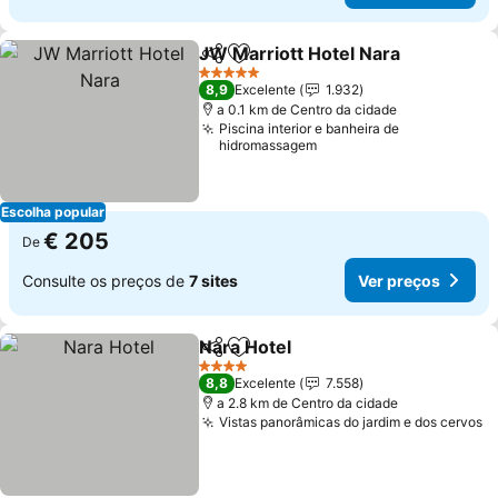
JW Marriott Hotel Nara
Partilhar
Adicionar aos favoritos
Ver
5 Estrelas
8,9
Excelente
1.932
a 0.1 km de Centro da cidade
Piscina interior e banheira de
hidromassagem
Escolha popular
€ 205
De
Consulte os preços de
7 sites
Ver preços
Nara Hotel
Partilhar
Adicionar aos favoritos
Ver preços
4 Estrelas
8,8
Excelente
7.558
a 2.8 km de Centro da cidade
Vistas panorâmicas do jardim e dos cervos
V