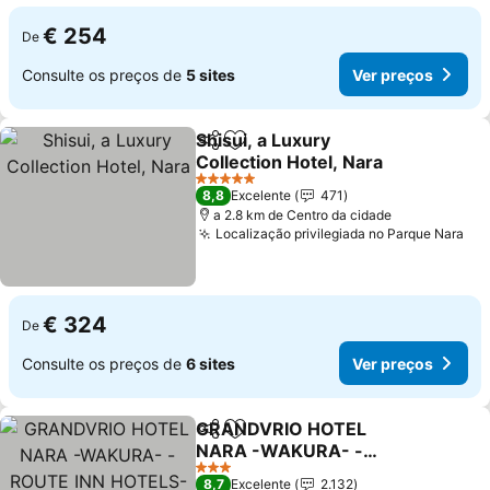
€ 254
De
Consulte os preços de
5 sites
Ver preços
Shisui, a Luxury
Partilhar
Adicionar aos favoritos
Collection Hotel, Nara
Ver preços
5 Estrelas
8,8
Excelente
471
a 2.8 km de Centro da cidade
Localização privilegiada no Parque Nara
Ver
€ 324
De
Consulte os preços de
6 sites
Ver preços
GRANDVRIO HOTEL
Partilhar
Adicionar aos favoritos
NARA -WAKURA- -
ROUTE INN HOTELS-
Ver preços
3 Estrelas
8,7
Excelente
2.132