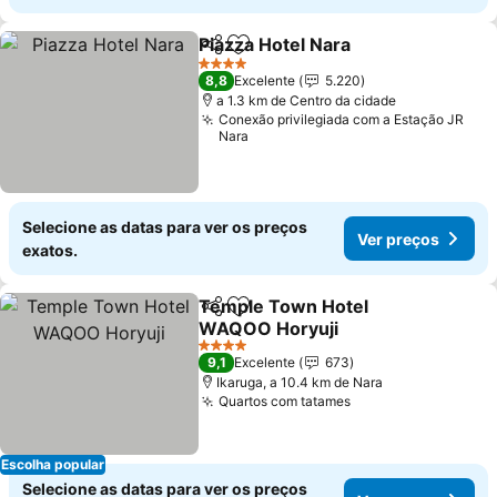
Piazza Hotel Nara
Partilhar
Adicionar aos favoritos
Ver preç
4 Estrelas
8,8
Excelente
5.220
a 1.3 km de Centro da cidade
Conexão privilegiada com a Estação JR
Nara
Selecione as datas para ver os preços
Ver preços
exatos.
Temple Town Hotel
Partilhar
Adicionar aos favoritos
WAQOO Horyuji
Ver preços
4 Estrelas
9,1
Excelente
673
Ikaruga, a 10.4 km de Nara
Quartos com tatames
Ver preços
Escolha popular
Selecione as datas para ver os preços