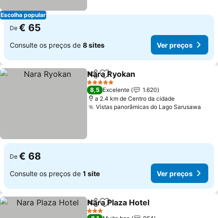
Escolha popular
€ 65
De
Consulte os preços de
8 sites
Ver preços
Nara Ryokan
Partilhar
Adicionar aos favoritos
Ver preços
5 Estrelas
8,5
Excelente
1.620
a 2.4 km de Centro da cidade
Vistas panorâmicas do Lago Sarusawa
Ver 
€ 68
De
Consulte os preços de
1 site
Ver preços
Nara Plaza Hotel
Partilhar
Adicionar aos favoritos
Ver preço
3 Estrelas