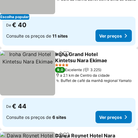
Escolha popular
€ 40
De
Consulte os preços de
11 sites
Ver preços
Iroha Grand Hotel
Partilhar
Adicionar aos favoritos
Kintetsu Nara Ekimae
Ver preços
4 Estrelas
9,0
Excelente
3.225
a 2.1 km de Centro da cidade
Buffet de café da manhã regional Yamato
Ve
€ 44
De
Consulte os preços de
6 sites
Ver preços
Daiwa Roynet Hotel Nara