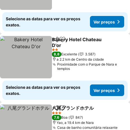
Selecione as datas para ver os preços
Ver preços
exatos.
Bakery Hotel Chateau
Partilhar
Adicionar aos favoritos
D'or
Ver preços
2 Estrelas
8,8
Excelente
3.587
a 2.2 km de Centro da cidade
Proximidade com o Parque de Nara e
templos
Selecione as datas para ver os preços
Ver preços
exatos.
八尾グランドホテル
Partilhar
Adicionar aos favoritos
Ver pre
3 Estrelas
7,6
Boa
847
Yao, a 19.4 km de Nara
Casa de banho comunitária relaxante
Ver p