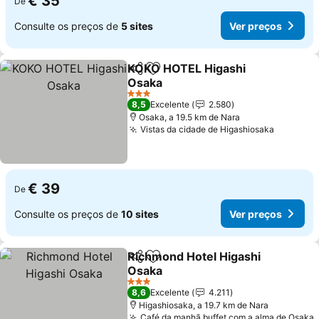
€ 35
De
Consulte os preços de
5 sites
Ver preços
KOKO HOTEL Higashi
Partilhar
Adicionar aos favoritos
Osaka
Ver preços
3 Estrelas
8,5
Excelente
2.580
Osaka, a 19.5 km de Nara
Vistas da cidade de Higashiosaka
Ver pre
€ 39
De
Consulte os preços de
10 sites
Ver preços
Richmond Hotel Higashi
Partilhar
Adicionar aos favoritos
Osaka
Ver preços
3 Estrelas
8,6
Excelente
4.211
Higashiosaka, a 19.7 km de Nara
Café da manhã buffet com a alma de Osaka