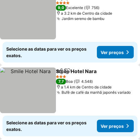
Partilhar
Adicionar aos favoritos
Ver preços
4 Estrelas
9,0
Excelente
756
a 3.2 km de Centro da cidade
Jardim sereno de bambu
Ver preços
Selecione as datas para ver os preços
Ver preços
exatos.
Smile Hotel Nara
Partilhar
Adicionar aos favoritos
Ver preço
3 Estrelas
7,7
Boa
4.548
a 1.4 km de Centro da cidade
Bufê de café da manhã japonês variado
Ver
Selecione as datas para ver os preços
Ver preços
exatos.