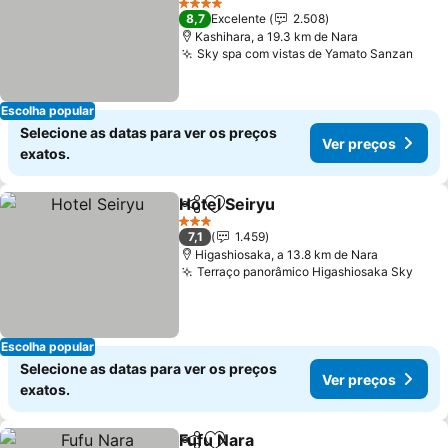
Ver preços
4 Estrelas
8,7
Excelente
2.508
Kashihara, a 19.3 km de Nara
Sky spa com vistas de Yamato Sanzan
Ver 
Escolha popular
Selecione as datas para ver os preços
Ver preços
exatos.
Hotel Seiryu
Partilhar
Adicionar aos favoritos
Ver preços
3 Estrelas
7,1
1.459
Higashiosaka, a 13.8 km de Nara
Terraço panorâmico Higashiosaka Sky
Ver 
Escolha popular
Selecione as datas para ver os preços
Ver preços
exatos.
Fufu Nara