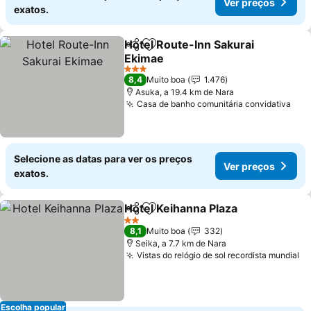
Ver preços
exatos.
Hotel Route-Inn Sakurai
Partilhar
Adicionar aos favoritos
Ekimae
Ver preços
3 Estrelas
8,4
Muito boa
1.476
Asuka, a 19.4 km de Nara
Casa de banho comunitária convidativa
Ver
Selecione as datas para ver os preços
Ver preços
exatos.
Hotel Keihanna Plaza
Partilhar
Adicionar aos favoritos
Ver p
2 Estrelas
8,1
Muito boa
332
Seika, a 7.7 km de Nara
Vistas do relógio de sol recordista mundial
Ve
Escolha popular