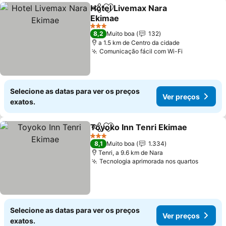
Hotel Livemax Nara
Partilhar
Adicionar aos favoritos
Ekimae
Ver preços
3 Estrelas
8,2
Muito boa
132
a 1.5 km de Centro da cidade
Comunicação fácil com Wi-Fi
Ver preços
Selecione as datas para ver os preços
Ver preços
exatos.
Toyoko Inn Tenri Ekimae
Partilhar
Adicionar aos favoritos
V
3 Estrelas
8,1
Muito boa
1.334
Tenri, a 9.6 km de Nara
Tecnologia aprimorada nos quartos
Ver pr
Selecione as datas para ver os preços
Ver preços
exatos.