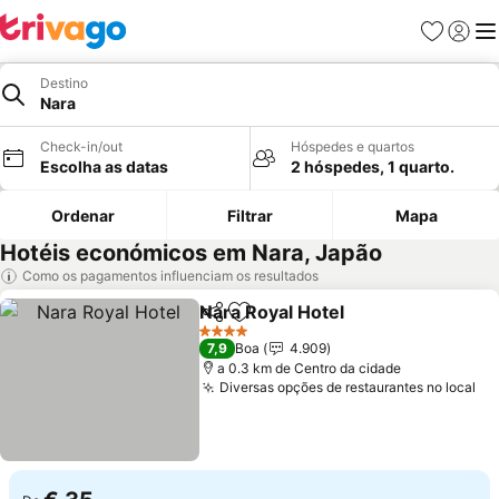
Favoritos
Iniciar
Me
Destino
Nara
Check-in/out
Hóspedes e quartos
Escolha as datas
2 hóspedes, 1 quarto.
Ordenar
Filtrar
Mapa
Hotéis económicos em Nara, Japão
Como os pagamentos influenciam os resultados
Nara Royal Hotel
Partilhar
Adicionar aos favoritos
Ver preço
4 Estrelas
7,9
Boa
4.909
a 0.3 km de Centro da cidade
Diversas opções de restaurantes no local
Ve