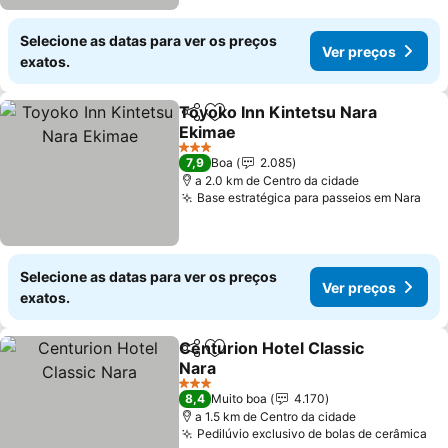
Selecione as datas para ver os preços
Ver preços
exatos.
Toyoko Inn Kintetsu Nara
Partilhar
Adicionar aos favoritos
Ekimae
Ver preços
3 Estrelas
7,9
Boa
2.085
a 2.0 km de Centro da cidade
Base estratégica para passeios em Nara
Ver
Selecione as datas para ver os preços
Ver preços
exatos.
Centurion Hotel Classic
Partilhar
Adicionar aos favoritos
Nara
Ver preços
3 Estrelas
8,4
Muito boa
4.170
a 1.5 km de Centro da cidade
Pedilúvio exclusivo de bolas de cerâmica
Ve