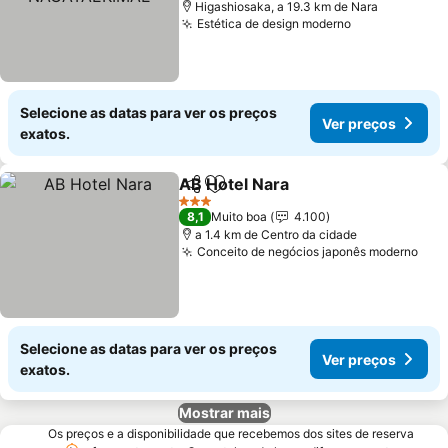
Higashiosaka, a 19.3 km de Nara
Estética de design moderno
Ver preços
Selecione as datas para ver os preços
Ver preços
exatos.
AB Hotel Nara
Partilhar
Adicionar aos favoritos
Ver preços
3 Estrelas
8,1
Muito boa
4.100
a 1.4 km de Centro da cidade
Conceito de negócios japonês moderno
Ver
Selecione as datas para ver os preços
Ver preços
exatos.
Mostrar mais
Os preços e a disponibilidade que recebemos dos sites de reserva