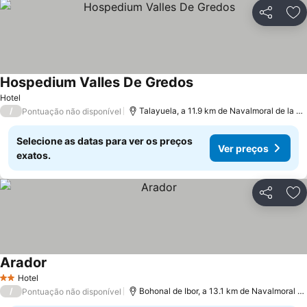
Partilhar
Ad
Hospedium Valles De Gredos
Hotel
/
Talayuela, a 11.9 km de Navalmoral de la Mata
Pontuação não disponível
Selecione as datas para ver os preços
Ver preços
exatos.
Partilhar
Ad
Arador
Hotel
2 Estrelas
/
Bohonal de Ibor, a 13.1 km de Navalmoral de la Mata
Pontuação não disponível