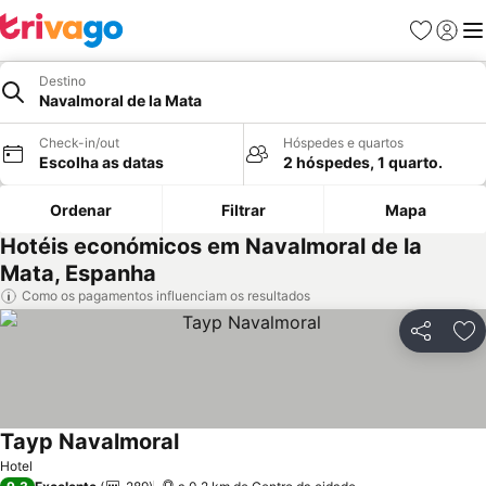
Favoritos
Iniciar
Me
Destino
Navalmoral de la Mata
Check-in/out
Hóspedes e quartos
Escolha as datas
2 hóspedes, 1 quarto.
Ordenar
Filtrar
Mapa
Hotéis económicos em Navalmoral de la
Mata, Espanha
Como os pagamentos influenciam os resultados
Partilhar
Ad
Tayp Navalmoral
Hotel