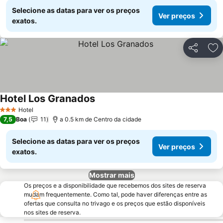
Selecione as datas para ver os preços
Ver preços
exatos.
Partilhar
Ad
Hotel Los Granados
Hotel
3 Estrelas
7,5
Boa
11
a 0.5 km de Centro da cidade
Selecione as datas para ver os preços
Ver preços
exatos.
Mostrar mais
Os preços e a disponibilidade que recebemos dos sites de reserva
mudam frequentemente. Como tal, pode haver diferenças entre as
ofertas que consulta no trivago e os preços que estão disponíveis
nos sites de reserva.