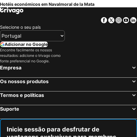
Hotéis económicos em Navalmoral de la Mata
Facebook
Twitter
Insta
Yo
Selecione o seu país
Adicionar no Google
Encontre facilmente os nossos
resultados: adicione o trivago como
fonte preferencial no Google.
Empresa
Os nossos produtos
Termos e políticas
Suporte
Inicie sessão para desfrutar de
vantagens exclusivas para membros