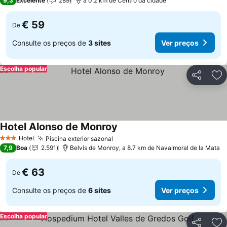
9,3
Excelente
289
a 0.2 km de Centro da cidade
€ 59
De
Consulte os preços de
3 sites
Ver preços
Escolha popular
Partilhar
Ad
Hotel Alonso de Monroy
Hotel
Piscina exterior sazonal
3 Estrelas
7,9
Boa
2.591
Belvís de Monroy, a 8.7 km de Navalmoral de la Mata
€ 63
De
Consulte os preços de
6 sites
Ver preços
Escolha popular