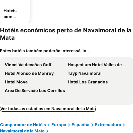
Hotéis
com
estaciona
mento
Hotéis económicos perto de Navalmoral de la
Mata
Estes hotéis também poderão interessá-lo...
Vincci Valdecañas Golf
Hospedium Hotel Valles de Gredos Golf
Hotel Alonso de Monroy
Tayp Navalmoral
Hotel Moya
Hotel Los Granados
Area De Servicio Los Cerrillos
Ver todas as estadias em Navalmoral de la Mata
Comparador de Hotéis
Europa
Espanha
Extremadura
Navalmoral de la Mata