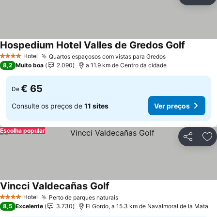
Partilhar
Ad
Hospedium Hotel Valles de Gredos Golf
Hotel
Quartos espaçosos com vistas para Gredos
4 Estrelas
8,2
Muito boa
2.090
a 11.9 km de Centro da cidade
€ 65
De
Consulte os preços de
11 sites
Ver preços
Escolha popular
Partilhar
Ad
Vincci Valdecañas Golf
Hotel
Perto de parques naturais
4 Estrelas
8,5
Excelente
3.730
El Gordo, a 15.3 km de Navalmoral de la Mata