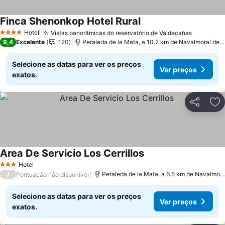
Finca Shenonkop Hotel Rural
Hotel
Vistas panorâmicas do reservatório de Valdecañas
4 Estrelas
9,4
Excelente
120
Peraleda de la Mata, a 10.2 km de Navalmoral de la Mata
Selecione as datas para ver os preços
Ver preços
exatos.
Partilhar
Ad
Area De Servicio Los Cerrillos
Hotel
3 Estrelas
/
Peraleda de la Mata, a 6.5 km de Navalmoral de la Mata
Pontuação não disponível
Selecione as datas para ver os preços
Ver preços
exatos.