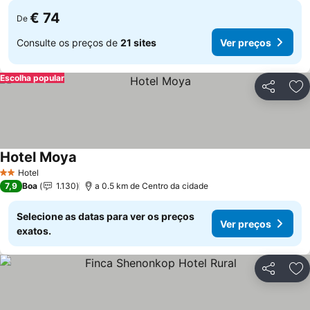
€ 74
De
Consulte os preços de
21 sites
Ver preços
Escolha popular
Partilhar
Ad
Hotel Moya
Hotel
2 Estrelas
7,9
Boa
1.130
a 0.5 km de Centro da cidade
Selecione as datas para ver os preços
Ver preços
exatos.
Partilhar
Ad