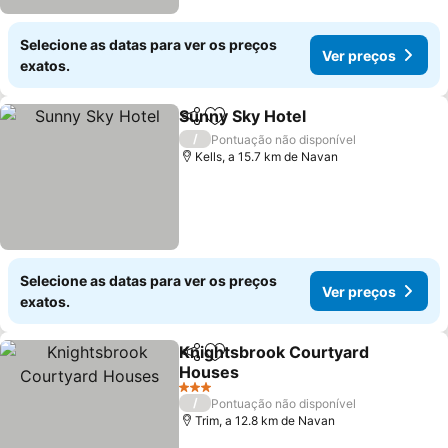
Selecione as datas para ver os preços
Ver preços
exatos.
Sunny Sky Hotel
Partilhar
Adicionar aos favoritos
Ver preço
/
Pontuação não disponível
Kells, a 15.7 km de Navan
Selecione as datas para ver os preços
Ver preços
exatos.
Knightsbrook Courtyard
Partilhar
Adicionar aos favoritos
Houses
Ver preços
3 Estrelas
/
Pontuação não disponível
Trim, a 12.8 km de Navan