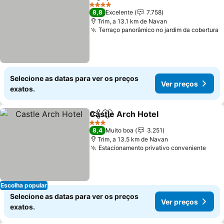
Partilhar
Adicionar aos favoritos
Ver preç
4 Estrelas
8,8
Excelente
7.758
Trim, a 13.1 km de Navan
Terraço panorâmico no jardim da cobertura
V
Selecione as datas para ver os preços
Ver preços
exatos.
Castle Arch Hotel
Partilhar
Adicionar aos favoritos
Ver preç
3 Estrelas
8,4
Muito boa
3.251
Trim, a 13.5 km de Navan
Estacionamento privativo conveniente
Ver 
Escolha popular
Selecione as datas para ver os preços
Ver preços
exatos.