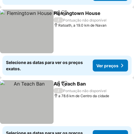
Flemingtown House
Partilhar
Adicionar aos favoritos
Ver p
/
Pontuação não disponível
Ratoath, a 19.0 km de Navan
Selecione as datas para ver os preços
Ver preços
exatos.
An Teach Ban
Partilhar
Adicionar aos favoritos
Ver preços
/
Pontuação não disponível
a 78.6 km de Centro da cidade
Selecione as datas para ver os preços