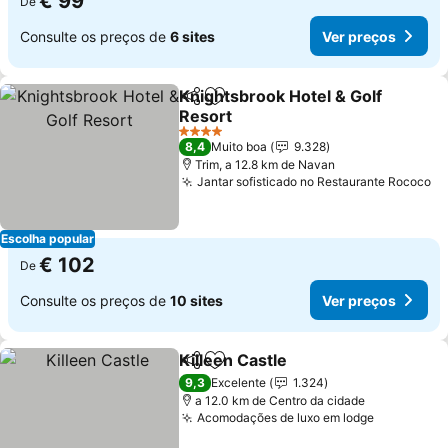
€ 99
De
Consulte os preços de
6 sites
Ver preços
Knightsbrook Hotel & Golf
Partilhar
Adicionar aos favoritos
Resort
Ver preços
4 Estrelas
8,4
Muito boa
9.328
Trim, a 12.8 km de Navan
Jantar sofisticado no Restaurante Rococo
Ve
Escolha popular
€ 102
De
Consulte os preços de
10 sites
Ver preços
Killeen Castle
Partilhar
Adicionar aos favoritos
Ver preços
9,3
Excelente
1.324
a 12.0 km de Centro da cidade
Acomodações de luxo em lodge
Ver preço