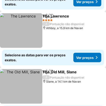
Ver preços
exatos.
The Lawrence
Partilhar
Adicionar aos favoritos
Ver preços
4 Estrelas
/
Pontuação não disponível
Athboy, a 15.9 km de Navan
Selecione as datas para ver os preços
Ver preços
exatos.
The Old Mill, Slane
Partilhar
Adicionar aos favoritos
Ver pre
/
Pontuação não disponível
Slane, a 14.1 km de Navan