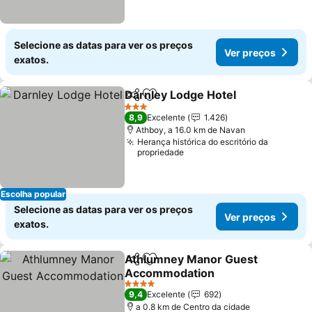
Selecione as datas para ver os preços
Ver preços
exatos.
Darnley Lodge Hotel
Partilhar
Adicionar aos favoritos
Ver p
3 Estrelas
8,9
Excelente
1.426
Athboy, a 16.0 km de Navan
Herança histórica do escritório da
propriedade
Escolha popular
Selecione as datas para ver os preços
Ver preços
exatos.
Athlumney Manor Guest
Partilhar
Adicionar aos favoritos
Accommodation
Ver preços
4 Estrelas
9,4
Excelente
692
a 0.8 km de Centro da cidade