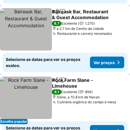
Balreask Bar, Restaurant
Partilhar
Adicionar aos favoritos
& Guest Accommodation
Ver preços
8,7
Excelente
1.270
a 2.7 km de Centro da cidade
Restaurante e carvery renomados
Ver pre
Selecione as datas para ver os preços
Ver preços
exatos.
Rock Farm Slane -
Partilhar
Adicionar aos favoritos
Limehouse
Ver preços
9,1
Excelente
894
Slane, a 10.8 km de Navan
Culinária orgânica do campo à mesa
Ver p
Escolha popular
Selecione as datas para ver os preços