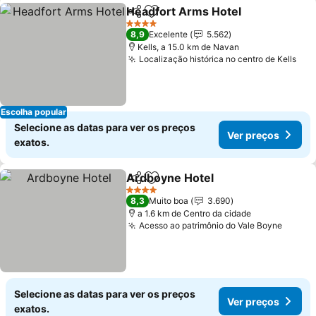
Headfort Arms Hotel
Partilhar
Adicionar aos favoritos
Ver p
4 Estrelas
8,9
Excelente
5.562
Kells, a 15.0 km de Navan
Localização histórica no centro de Kells
Ver
Escolha popular
Selecione as datas para ver os preços
Ver preços
exatos.
Ardboyne Hotel
Partilhar
Adicionar aos favoritos
Ver preço
4 Estrelas
8,3
Muito boa
3.690
a 1.6 km de Centro da cidade
Acesso ao patrimônio do Vale Boyne
Ver p
Selecione as datas para ver os preços
Ver preços
exatos.