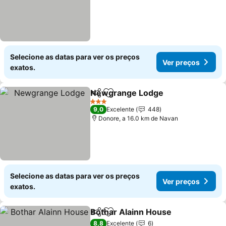
Selecione as datas para ver os preços
Ver preços
exatos.
Newgrange Lodge
Partilhar
Adicionar aos favoritos
Ver pre
3 Estrelas
9,0
Excelente
448
Donore, a 16.0 km de Navan
Selecione as datas para ver os preços
Ver preços
exatos.
Bothar Alainn House
Partilhar
Adicionar aos favoritos
Ver p
8,8
Excelente
6