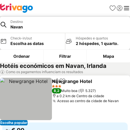
Favoritos
Iniciar
Me
Destino
Navan
Check-in/out
Hóspedes e quartos
Escolha as datas
2 hóspedes, 1 quarto.
Ordenar
Filtrar
Mapa
Hotéis económicos em Navan, Irlanda
Como os pagamentos influenciam os resultados
Newgrange Hotel
Partilhar
Adicionar aos favoritos
Ver preç
3 Estrelas
8,2
Muito boa
5.327
a 0.2 km de Centro da cidade
Acesso ao centro da cidade de Navan
Ver 
Escolha popular