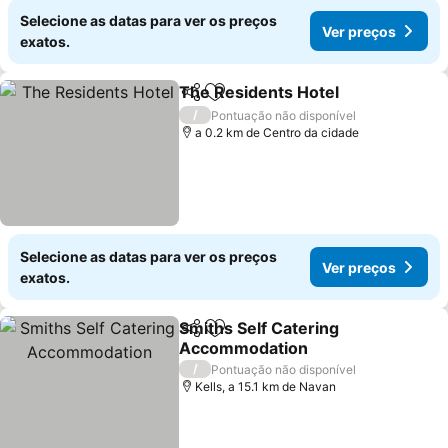
Selecione as datas para ver os preços
Ver preços
exatos.
The Residents Hotel
Partilhar
Adicionar aos favoritos
Ver p
/
Pontuação não disponível
a 0.2 km de Centro da cidade
Selecione as datas para ver os preços
Ver preços
exatos.
Smiths Self Catering
Partilhar
Adicionar aos favoritos
Accommodation
Ver preços
/
Pontuação não disponível
Kells, a 15.1 km de Navan