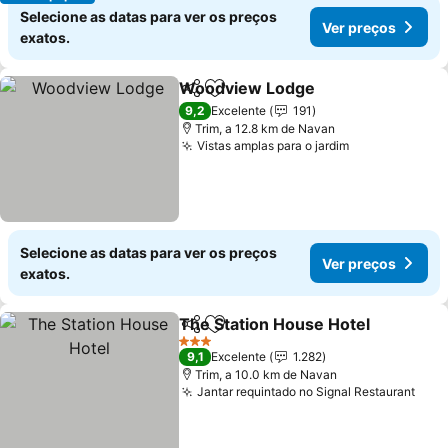
Selecione as datas para ver os preços
Ver preços
exatos.
Woodview Lodge
Partilhar
Adicionar aos favoritos
Ver preç
9,2
Excelente
191
Trim, a 12.8 km de Navan
Vistas amplas para o jardim
Ver preços
Selecione as datas para ver os preços
Ver preços
exatos.
The Station House Hotel
Partilhar
Adicionar aos favoritos
V
3 Estrelas
9,1
Excelente
1.282
Trim, a 10.0 km de Navan
Jantar requintado no Signal Restaurant
Ver 