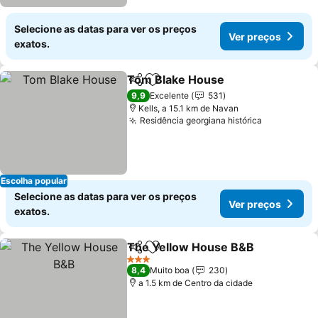
Selecione as datas para ver os preços
Ver preços
exatos.
Tom Blake House
Partilhar
Adicionar aos favoritos
Ver preç
9,9
Excelente
531
Kells, a 15.1 km de Navan
Residência georgiana histórica
Ver preço
Escolha popular
Selecione as datas para ver os preços
Ver preços
exatos.
The Yellow House B&B
Partilhar
Adicionar aos favoritos
Ver
3 Estrelas
8,4
Muito boa
230
a 1.5 km de Centro da cidade