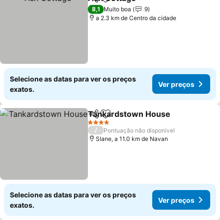
Partilhar
Adicionar aos favoritos
Ver preços
8,1
Muito boa
9
a 2.3 km de Centro da cidade
Selecione as datas para ver os preços
Ver preços
exatos.
Tankardstown House
Partilhar
Adicionar aos favoritos
Ver 
4 Estrelas
/
Pontuação não disponível
Slane, a 11.0 km de Navan
Selecione as datas para ver os preços
Ver preços
exatos.