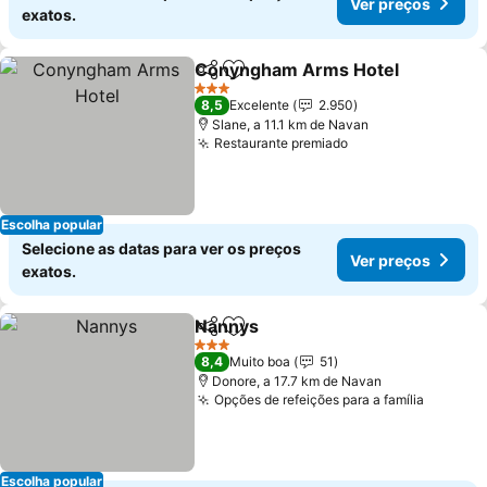
Ver preços
exatos.
Conyngham Arms Hotel
Partilhar
Adicionar aos favoritos
Ve
3 Estrelas
8,5
Excelente
2.950
Slane, a 11.1 km de Navan
Restaurante premiado
Ver preços
Escolha popular
Selecione as datas para ver os preços
Ver preços
exatos.
Nannys
Partilhar
Adicionar aos favoritos
Ver preços
3 Estrelas
8,4
Muito boa
51
Donore, a 17.7 km de Navan
Opções de refeições para a família
Ver pre
Escolha popular