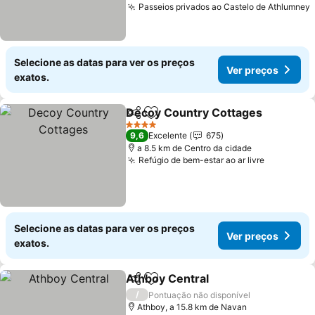
Passeios privados ao Castelo de Athlumney
Selecione as datas para ver os preços
Ver preços
exatos.
Decoy Country Cottages
Partilhar
Adicionar aos favoritos
V
4 Estrelas
9,6
Excelente
675
a 8.5 km de Centro da cidade
Refúgio de bem-estar ao ar livre
Ver preç
Selecione as datas para ver os preços
Ver preços
exatos.
Athboy Central
Partilhar
Adicionar aos favoritos
Ver preços
/
Pontuação não disponível
Athboy, a 15.8 km de Navan