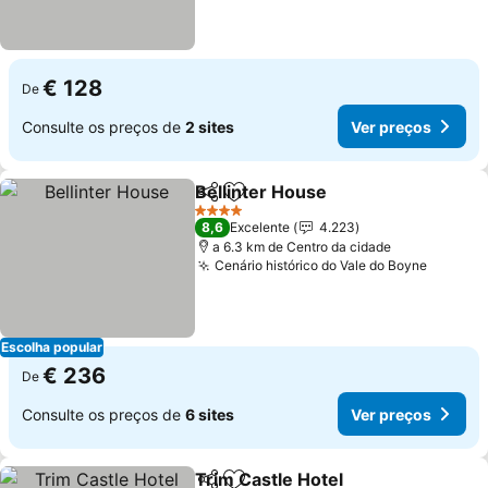
€ 128
De
Consulte os preços de
2 sites
Ver preços
Bellinter House
Partilhar
Adicionar aos favoritos
Ver preços
4 Estrelas
8,6
Excelente
4.223
a 6.3 km de Centro da cidade
Cenário histórico do Vale do Boyne
Ver pr
Escolha popular
€ 236
De
Consulte os preços de
6 sites
Ver preços
Trim Castle Hotel