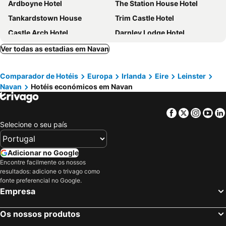
Ardboyne Hotel
The Station House Hotel
Tankardstown House
Trim Castle Hotel
Castle Arch Hotel
Darnley Lodge Hotel
Ver todas as estadias em Navan
Comparador de Hotéis
Europa
Irlanda
Eire
Leinster
Navan
Hotéis económicos em Navan
Facebook
Twitter
Insta
Yo
Selecione o seu país
Adicionar no Google
Encontre facilmente os nossos
resultados: adicione o trivago como
fonte preferencial no Google.
Empresa
Os nossos produtos