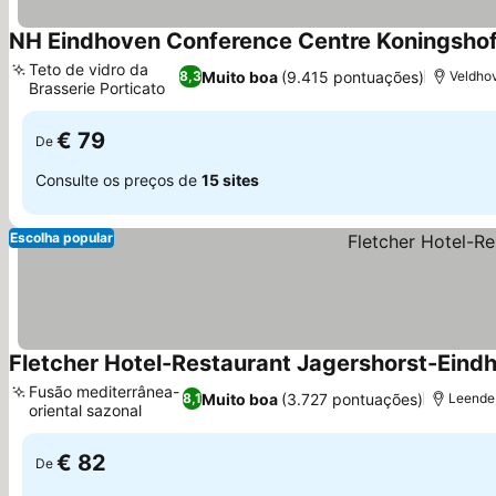
NH Eindhoven Conference Centre Koningsho
Teto de vidro da
Muito boa
(9.415 pontuações)
8,3
Veldhov
Brasserie Porticato
Ver preços
€ 79
De
Consulte os preços de
15 sites
Escolha popular
Fletcher Hotel-Restaurant Jagershorst-Eind
Fusão mediterrânea-
Muito boa
(3.727 pontuações)
8,1
Leende,
oriental sazonal
Ver preços
€ 82
De