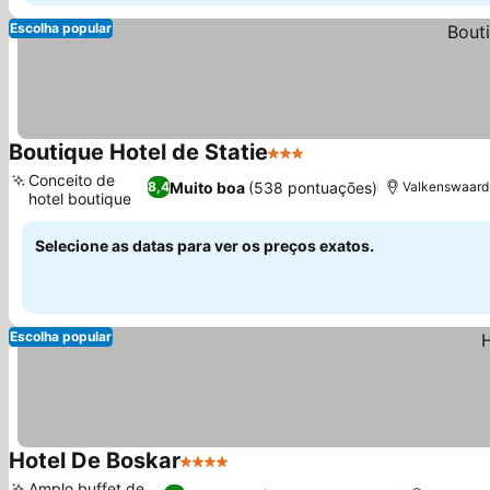
Escolha popular
Boutique Hotel de Statie
3 Estrelas
Ver preços
Conceito de
Muito boa
(538 pontuações)
8,4
Valkenswaard,
hotel boutique
Ver preços
Selecione as datas para ver os preços exatos.
Escolha popular
Hotel De Boskar
4 Estrelas
Ver preços
Amplo buffet de