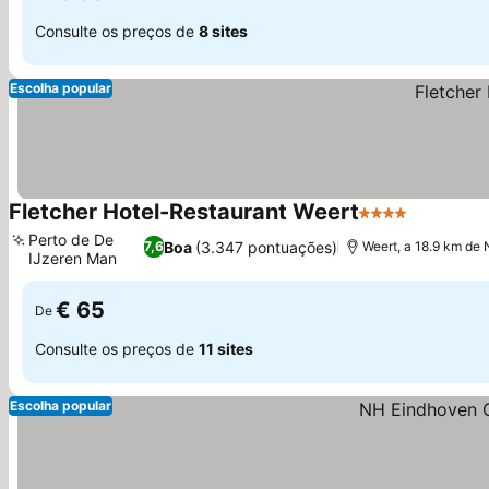
Consulte os preços de
8 sites
Escolha popular
Fletcher Hotel-Restaurant Weert
4 Estrelas
Ver preç
Perto de De
Boa
(3.347 pontuações)
7,6
Weert, a 18.9 km de 
IJzeren Man
Ver preços
€ 65
De
Consulte os preços de
11 sites
Escolha popular