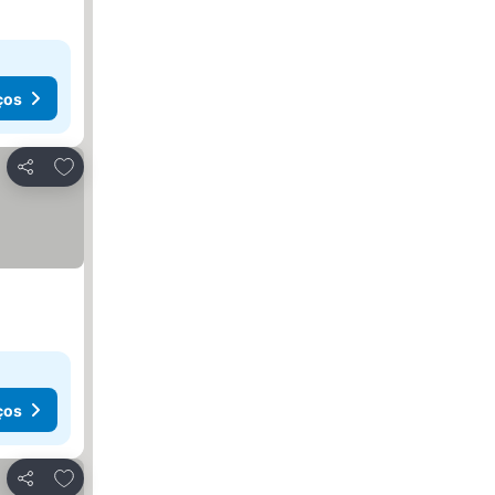
ços
Adicionar aos favoritos
Partilhar
ços
Adicionar aos favoritos
Partilhar