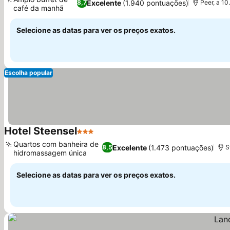
Excelente
(1.940 pontuações)
8,7
Peer, a 10
café da manhã
Ver preços
Selecione as datas para ver os preços exatos.
Escolha popular
Hotel Steensel
3 Estrelas
Ver preços
Quartos com banheira de
Excelente
(1.473 pontuações)
8,5
S
hidromassagem única
Ver preços
Selecione as datas para ver os preços exatos.