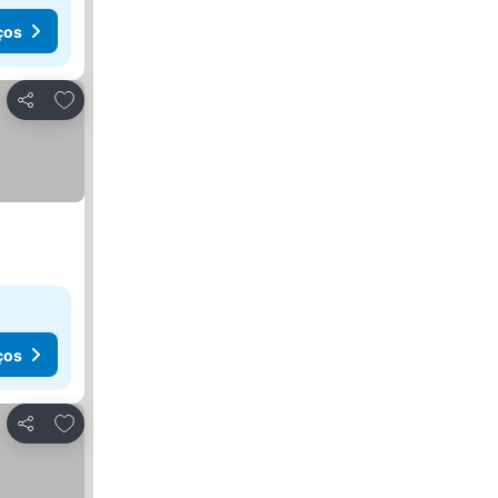
ços
Adicionar aos favoritos
Partilhar
ços
Adicionar aos favoritos
Partilhar