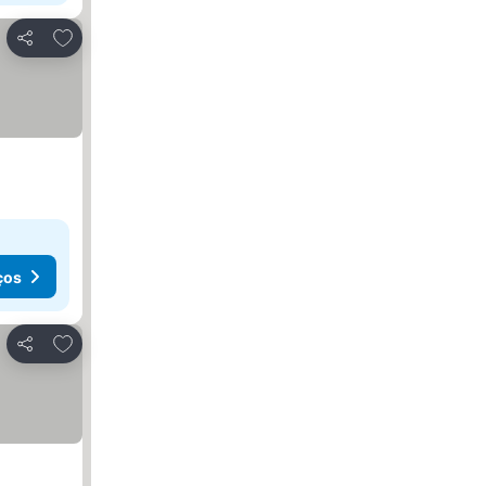
Adicionar aos favoritos
Partilhar
ços
Adicionar aos favoritos
Partilhar