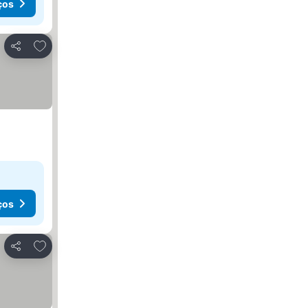
ços
Adicionar aos favoritos
Partilhar
ços
Adicionar aos favoritos
Partilhar