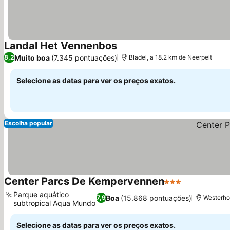
Landal Het Vennenbos
Ver preços
Muito boa
(7.345 pontuações)
8,2
Bladel, a 18.2 km de Neerpelt
Selecione as datas para ver os preços exatos.
Escolha popular
Center Parcs De Kempervennen
3 Estrelas
Ver preços
Parque aquático
Boa
(15.868 pontuações)
7,9
Westerho
subtropical Aqua Mundo
Ver preços
Selecione as datas para ver os preços exatos.