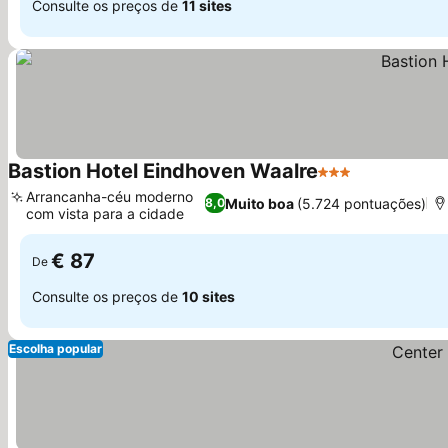
Consulte os preços de
11 sites
Bastion Hotel Eindhoven Waalre
3 Estrelas
Ver preços
Arrancanha-céu moderno
Muito boa
(5.724 pontuações)
8,0
com vista para a cidade
Ver preços
€ 87
De
Consulte os preços de
10 sites
Escolha popular