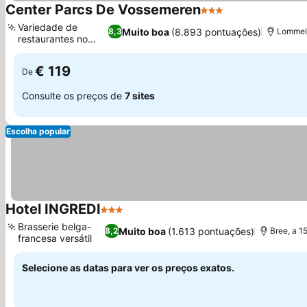
Center Parcs De Vossemeren
3 Estrelas
Ver preços
Variedade de
Muito boa
(8.893 pontuações)
8,3
Lommel,
restaurantes no
Ver preços
local
€ 119
De
Consulte os preços de
7 sites
Escolha popular
Hotel INGREDI
3 Estrelas
Ver preços
Brasserie belga-
Muito boa
(1.613 pontuações)
8,2
Bree, a 1
francesa versátil
Ver preços
Selecione as datas para ver os preços exatos.