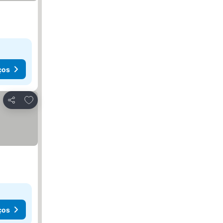
ços
Adicionar aos favoritos
Partilhar
ços