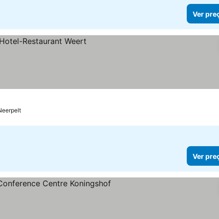
Ver pre
os
Neerpelt
Ver pre