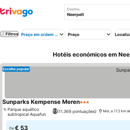
Destino
Filtros
Preço em ordem crescente
Preço
Localiz
Hotéis económicos em Neer
Escolha popular
Sunparks Kempense Meren
3 Estrelas
Ver preços
Parque aquático
(11.369 pontuações)
7,1
Mol, a 17.2 km d
subtropical Aquafun
Ver preços
€ 53
De