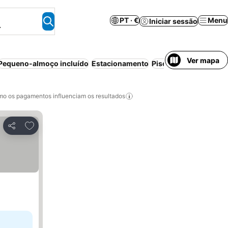
PT · €
Menu
Iniciar sessão
.
Ver mapa
Pequeno-almoço incluído
Estacionamento
Piscina
o os pagamentos influenciam os resultados
Adicionar aos favoritos
Partilhar