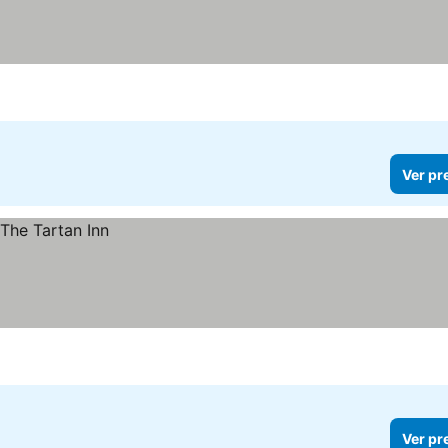
Ver pr
Ver pr