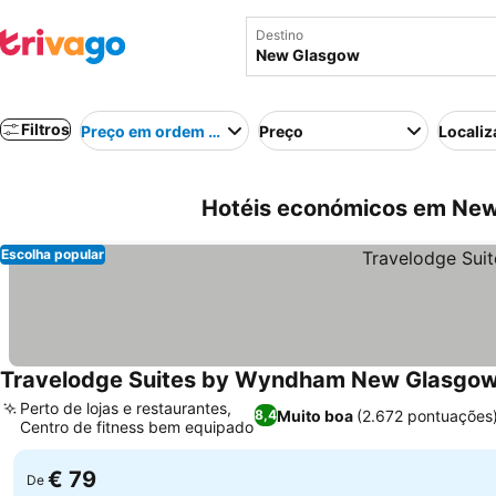
Destino
Filtros
Preço em ordem crescente
Preço
Localiz
Hotéis económicos em Ne
Escolha popular
Travelodge Suites by Wyndham New Glasgo
Perto de lojas e restaurantes,
Muito boa
(2.672 pontuações
8,4
Centro de fitness bem equipado
€ 79
De