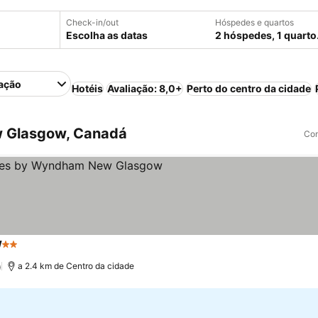
Check-in/out
Hóspedes e quartos
Escolha as datas
2 hóspedes, 1 quarto
ação
Hotéis
Avaliação: 8,0+
Perto do centro da cidade
w Glasgow, Canadá
Com
w
2 Estrelas
)
a 2.4 km de Centro da cidade