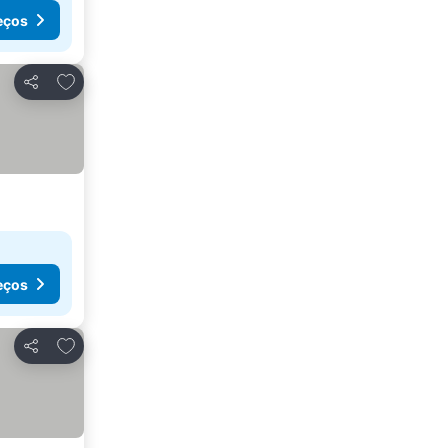
eços
Adicionar aos favoritos
Partilhar
eços
Adicionar aos favoritos
Partilhar