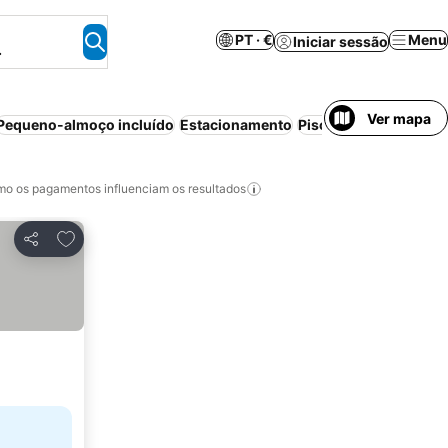
PT · €
Menu
Iniciar sessão
.
Ver mapa
Pequeno-almoço incluído
Estacionamento
Piscina
Cancelamento
o os pagamentos influenciam os resultados
Adicionar aos favoritos
Partilhar