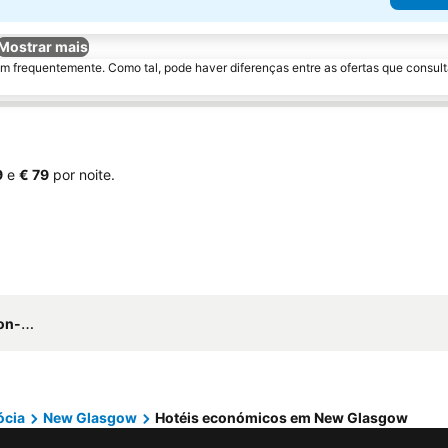
Mostrar mais
m frequentemente. Como tal, pode haver diferenças entre as ofertas que consult
9
e
‎€ 79
por noite.
y Ihg
ócia
New Glasgow
Hotéis económicos em New Glasgow