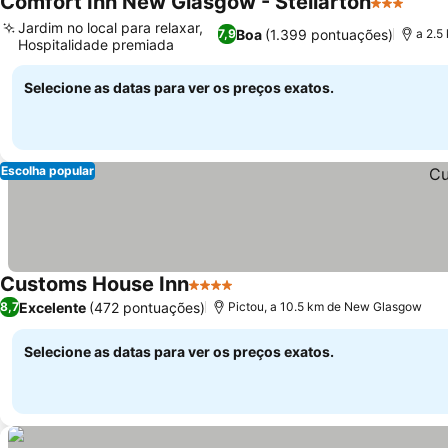
Comfort Inn New Glasgow - Stellarton
3 Estrelas
Jardim no local para relaxar,
Boa
(1.399 pontuações)
7,9
a 2.5
Hospitalidade premiada
Selecione as datas para ver os preços exatos.
Escolha popular
Customs House Inn
4 Estrelas
Excelente
(472 pontuações)
8,7
Pictou, a 10.5 km de New Glasgow
Selecione as datas para ver os preços exatos.