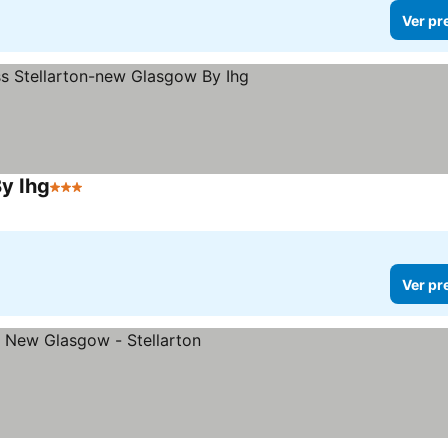
Ver pr
y Ihg
3 Estrelas
Ver pr