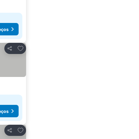
eços
Adicionar aos favoritos
Partilhar
eços
Adicionar aos favoritos
Partilhar