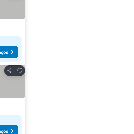
eços
Adicionar aos favoritos
Partilhar
eços