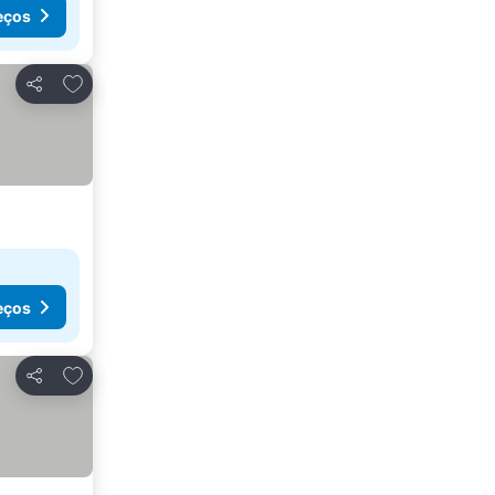
eços
Adicionar aos favoritos
Partilhar
eços
Adicionar aos favoritos
Partilhar