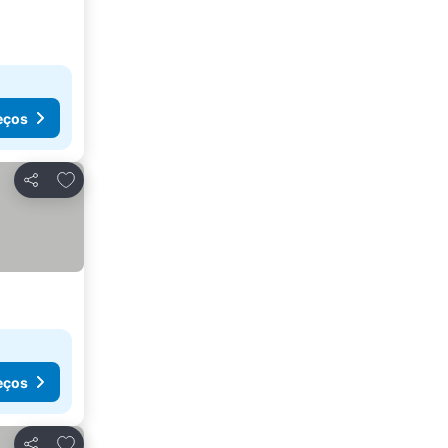
eços
Adicionar aos favoritos
Partilhar
eços
Adicionar aos favoritos