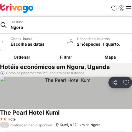
Favoritos
Iniciar
Me
Destino
Ngora
Check-in/out
Hóspedes e quartos
Escolha as datas
2 hóspedes, 1 quarto.
Ordenar
Filtrar
Mapa
Hotéis económicos em Ngora, Uganda
Como os pagamentos influenciam os resultados
Partilhar
Ad
The Pearl Hotel Kumi
Ver preços
Hotel
2 Estrelas
/
Kumi, a 17.1 km de Ngora
Pontuação não disponível