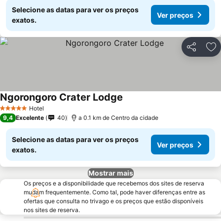
Selecione as datas para ver os preços
Ver preços
exatos.
Partilhar
Ad
Ngorongoro Crater Lodge
Ver preços
Hotel
5 Estrelas
9,4
Excelente
40
a 0.1 km de Centro da cidade
Selecione as datas para ver os preços
Ver preços
exatos.
Mostrar mais
Os preços e a disponibilidade que recebemos dos sites de reserva
mudam frequentemente. Como tal, pode haver diferenças entre as
ofertas que consulta no trivago e os preços que estão disponíveis
nos sites de reserva.