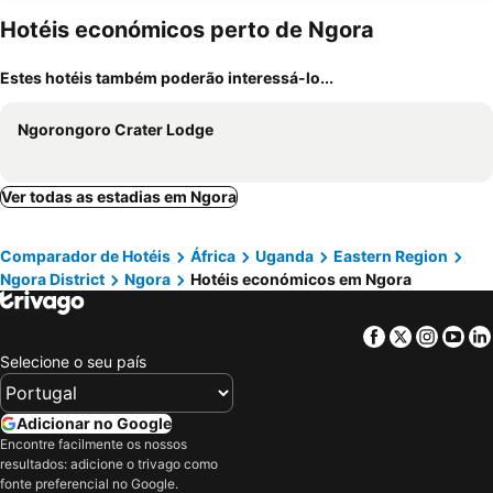
Hotéis económicos perto de Ngora
Estes hotéis também poderão interessá-lo...
Ngorongoro Crater Lodge
Ver todas as estadias em Ngora
Comparador de Hotéis
África
Uganda
Eastern Region
Ngora District
Ngora
Hotéis económicos em Ngora
Facebook
Twitter
Insta
Yo
Selecione o seu país
Adicionar no Google
Encontre facilmente os nossos
resultados: adicione o trivago como
fonte preferencial no Google.