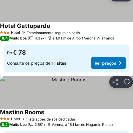
Hotel Gattopardo
Hotel
Estacionamento seguro no pátio
3 Estrelas
8,4
Muito boa
4.397
a 1.0 km de Airport Verona Villafranca
€ 78
De
Consulte os preços de
11 sites
Ver preços
Partilhar
Ad
Mastino Rooms
Hotel
Instalações de spa dedicadas
3 Estrelas
8,2
Muito boa
2.681
Verona, a 18.1 km de Nogarole Rocca