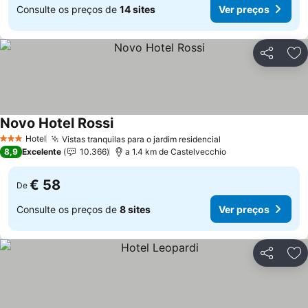
Consulte os preços de
14 sites
Ver preços
Partilhar
Ad
Novo Hotel Rossi
Hotel
Vistas tranquilas para o jardim residencial
3 Estrelas
8,9
Excelente
10.366
a 1.4 km de Castelvecchio
€ 58
De
Consulte os preços de
8 sites
Ver preços
Partilhar
Ad