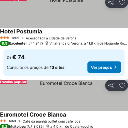
Partilhar
Ad
Hotel Postumia
Hotel
Acesso fácil à cidade de Verona
3 Estrelas
8,9
Excelente
1.947
Villafranca di Verona, a 11.8 km de Nogarole Rocca
€ 74
De
Consulte os preços de
13 sites
Ver preços
Escolha popular
Partilhar
Ad
Euromotel Croce Bianca
Hotel
Café da manhã buffet com café local
2 Estrelas
8,2
Muito boa
8.085
a 4.0 km de Castelvecchio