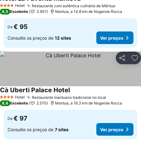
Hotel
Restaurante com autêntica culinária de Mântua
4 Estrelas
8,5
Excelente
3.657
Mantua, a 14.8 km de Nogarole Rocca
€ 95
De
Consulte os preços de
12 sites
Ver preços
Partilhar
Ad
Cà Uberti Palace Hotel
Hotel
Restaurante mantuano tradicional no local
4 Estrelas
8,8
Excelente
2.570
Mantua, a 16.3 km de Nogarole Rocca
€ 97
De
Consulte os preços de
7 sites
Ver preços