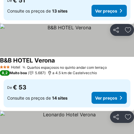
€ 51
De
Consulte os preços de
13 sites
Ver preços
Partilhar
Ad
B&B HOTEL Verona
Hotel
Quartos espaçosos no quinto andar com terraço
3 Estrelas
8,2
Muito boa
5.687
a 4.5 km de Castelvecchio
€ 53
De
Consulte os preços de
14 sites
Ver preços
Partilhar
Ad