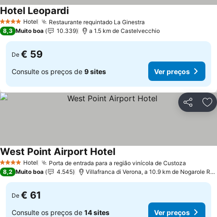
Hotel Leopardi
Hotel
Restaurante requintado La Ginestra
4 Estrelas
8,3
Muito boa
10.339
a 1.5 km de Castelvecchio
€ 59
De
Consulte os preços de
9 sites
Ver preços
Partilhar
Ad
West Point Airport Hotel
Hotel
Porta de entrada para a região vinícola de Custoza
4 Estrelas
8,2
Muito boa
4.545
Villafranca di Verona, a 10.9 km de Nogarole Rocca
€ 61
De
Consulte os preços de
14 sites
Ver preços