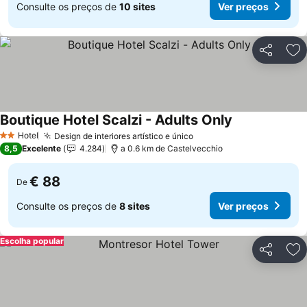
Consulte os preços de
10 sites
Ver preços
Partilhar
Ad
Boutique Hotel Scalzi - Adults Only
Hotel
Design de interiores artístico e único
2 Estrelas
8,5
Excelente
4.284
a 0.6 km de Castelvecchio
€ 88
De
Consulte os preços de
8 sites
Ver preços
Escolha popular
Partilhar
Ad