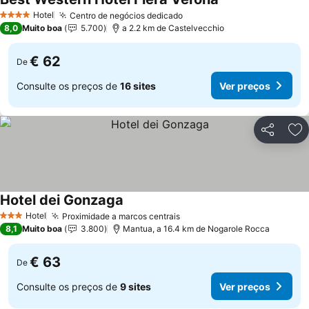
Hotel
Centro de negócios dedicado
4 Estrelas
8,0
Muito boa
5.700
a 2.2 km de Castelvecchio
€ 62
De
Consulte os preços de
16 sites
Ver preços
Partilhar
Ad
Hotel dei Gonzaga
Hotel
Proximidade a marcos centrais
3 Estrelas
8,1
Muito boa
3.800
Mantua, a 16.4 km de Nogarole Rocca
€ 63
De
Consulte os preços de
9 sites
Ver preços