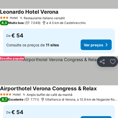
Leonardo Hotel Verona
Hotel
Restaurante italiano versátil
3 Estrelas
8,3
Muito boa
7.049
a 4.5 km de Castelvecchio
€ 54
De
Consulte os preços de
11 sites
Ver preços
Escolha popular
Partilhar
Ad
Airporthotel Verona Congress & Relax
Hotel
Amplo buffet de café da manhã
4 Estrelas
8,7
Excelente
7.711
Villafranca di Verona, a 10.9 km de Nogarole Rocca
€ 54
De