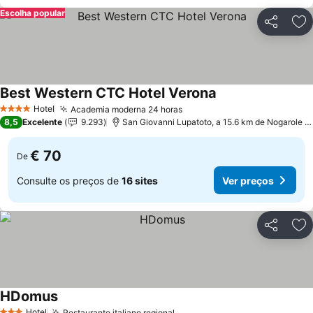
Escolha popular
Partilhar
Ad
Best Western CTC Hotel Verona
Hotel
Academia moderna 24 horas
4 Estrelas
8,5
Excelente
9.293
San Giovanni Lupatoto, a 15.6 km de Nogarole Rocca
€ 70
De
Consulte os preços de
16 sites
Ver preços
Partilhar
Ad
HDomus
Hotel
Restaurante italiano regional