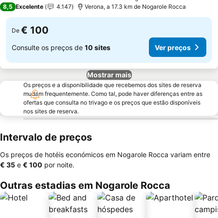
4 Estrelas
8,5
Excelente
4.147
Verona, a 17.3 km de Nogarole Rocca
€ 100
De
Consulte os preços de
10 sites
Ver preços
Mostrar mais
Os preços e a disponibilidade que recebemos dos sites de reserva
mudam frequentemente. Como tal, pode haver diferenças entre as
ofertas que consulta no trivago e os preços que estão disponíveis
nos sites de reserva.
Intervalo de preços
Os preços de hotéis económicos em Nogarole Rocca variam entre
‎€ 35
e
‎€ 100
por noite.
Outras estadias em Nogarole Rocca