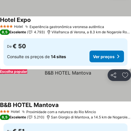
Hotel Expo
Hotel
Experiência gastronômica veronesa autêntica
4 Estrelas
8,5
Excelente
4.793
Villafranca di Verona, a 8.3 km de Nogarole Rocca
€ 50
De
Consulte os preços de
14 sites
Ver preços
Escolha popular
Partilhar
Ad
B&B HOTEL Mantova
Hotel
Proximidade com a natureza do Rio Mincio
3 Estrelas
8,5
Excelente
5.210
San Giorgio di Mantova, a 14.5 km de Nogarole Rocca