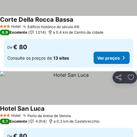
Corte Della Rocca Bassa
Hotel
Edifício histórico do século XIII
3 Estrelas
8,9
Excelente
1.014
a 0.4 km de Centro da cidade
€ 80
De
Consulte os preços de
13 sites
Ver preços
Partilhar
Ad
Hotel San Luca
Hotel
Perto da Arena de Verona
3 Estrelas
8,7
Excelente
4.914
a 0.3 km de Castelvecchio
€ 80
De