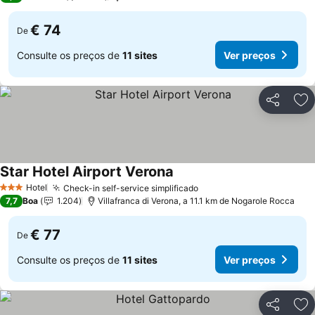
€ 74
De
Consulte os preços de
11 sites
Ver preços
Partilhar
Ad
Star Hotel Airport Verona
Hotel
Check-in self-service simplificado
3 Estrelas
7,7
Boa
1.204
Villafranca di Verona, a 11.1 km de Nogarole Rocca
€ 77
De
Consulte os preços de
11 sites
Ver preços
Partilhar
Ad