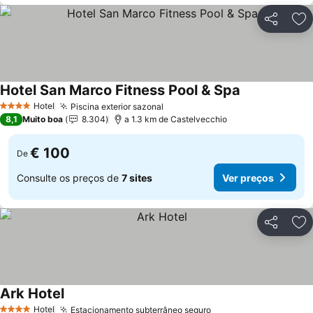
Partilhar
Ad
Hotel San Marco Fitness Pool & Spa
Hotel
Piscina exterior sazonal
4 Estrelas
8,1
Muito boa
8.304
a 1.3 km de Castelvecchio
€ 100
De
Consulte os preços de
7 sites
Ver preços
Partilhar
Ad
Ark Hotel
Hotel
Estacionamento subterrâneo seguro