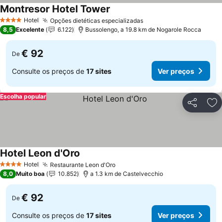
Montresor Hotel Tower
Hotel
Opções dietéticas especializadas
4 Estrelas
8,5
Excelente
6.122
Bussolengo, a 19.8 km de Nogarole Rocca
€ 92
De
Consulte os preços de
17 sites
Ver preços
Escolha popular
Partilhar
Ad
Hotel Leon d'Oro
Hotel
Restaurante Leon d'Oro
4 Estrelas
8,0
Muito boa
10.852
a 1.3 km de Castelvecchio
€ 92
De
Consulte os preços de
17 sites
Ver preços