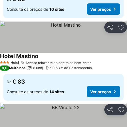
Consulte os preços de
10 sites
Ver preços
Partilhar
Ad
Hotel Mastino
Hotel
Acesso relaxante ao centro de bem-estar
3 Estrelas
8,0
Muito boa
8.688
a 0.5 km de Castelvecchio
€ 83
De
Consulte os preços de
14 sites
Ver preços
Partilhar
Ad