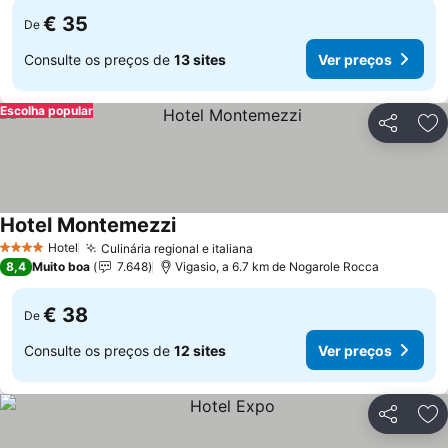
€ 35
De
Consulte os preços de
13 sites
Ver preços
Escolha popular
Partilhar
Ad
Hotel Montemezzi
Hotel
Culinária regional e italiana
4 Estrelas
8,4
Muito boa
7.648
Vigasio, a 6.7 km de Nogarole Rocca
€ 38
De
Consulte os preços de
12 sites
Ver preços
Partilhar
Ad