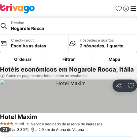
Favoritos
Iniciar
Me
Destino
Nogarole Rocca
Check-in/out
Hóspedes e quartos
Escolha as datas
2 hóspedes, 1 quarto.
Ordenar
Filtrar
Mapa
Hotéis económicos em Nogarole Rocca, Itália
Como os pagamentos influenciam os resultados
Partilhar
Ad
Hotel Maxim
Hotel
Serviço dedicado de reserva de ingressos
4 Estrelas
7,1
8.307
a 2.9 km de Arena de Verona