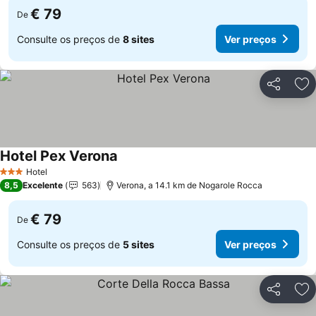
€ 79
De
Consulte os preços de
8 sites
Ver preços
Partilhar
Ad
Hotel Pex Verona
Hotel
3 Estrelas
8,5
Excelente
563
Verona, a 14.1 km de Nogarole Rocca
€ 79
De
Consulte os preços de
5 sites
Ver preços
Partilhar
Ad