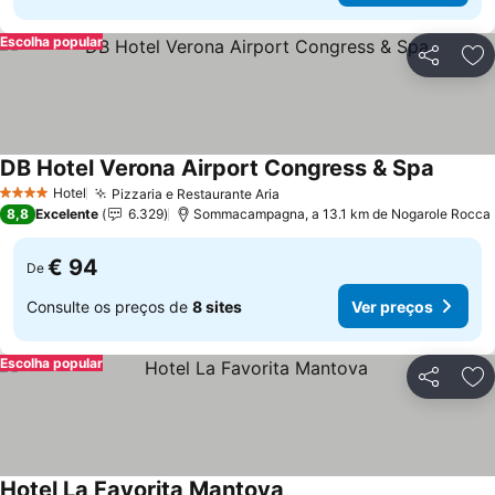
Escolha popular
Partilhar
Ad
DB Hotel Verona Airport Congress & Spa
Hotel
Pizzaria e Restaurante Aria
4 Estrelas
8,8
Excelente
6.329
Sommacampagna, a 13.1 km de Nogarole Rocca
€ 94
De
Consulte os preços de
8 sites
Ver preços
Escolha popular
Partilhar
Ad
Hotel La Favorita Mantova