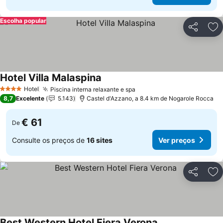
Escolha popular
Partilhar
Ad
Hotel Villa Malaspina
Hotel
Piscina interna relaxante e spa
4 Estrelas
8,7
Excelente
5.143
Castel d'Azzano, a 8.4 km de Nogarole Rocca
€ 61
De
Consulte os preços de
16 sites
Ver preços
Partilhar
Ad
Best Western Hotel Fiera Verona