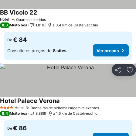
BB Vicolo 22
Hotel
Quartos coloridos
8,3
Muito boa
1.810
a 0.4 km de Castelvecchio
€ 84
De
Consulte os preços de
8 sites
Ver preços
Partilhar
Ad
Hotel Palace Verona
Hotel
Banheiras de hidromassagem relaxantes
4 Estrelas
8,4
Muito boa
8.886
a 1.6 km de Castelvecchio
€ 86
De