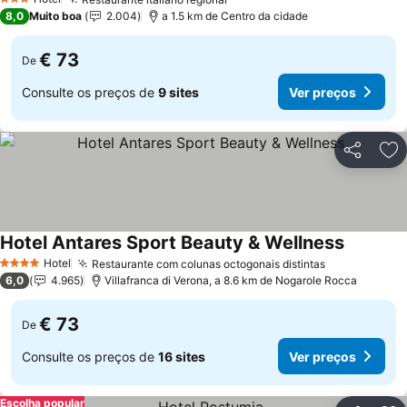
3 Estrelas
8,0
Muito boa
2.004
a 1.5 km de Centro da cidade
€ 73
De
Consulte os preços de
9 sites
Ver preços
Partilhar
Ad
Hotel Antares Sport Beauty & Wellness
Hotel
Restaurante com colunas octogonais distintas
4 Estrelas
6,0
4.965
Villafranca di Verona, a 8.6 km de Nogarole Rocca
€ 73
De
Consulte os preços de
16 sites
Ver preços
Escolha popular