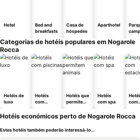
Hotel
Bed and
Casa de
Aparthotel
Parq
breakfasts
hóspedes
camp
Categorias de hotéis populares em Nogarole
Rocca
Hotéis de
Hotéis
Hotéis que
Hotéis
Hoté
luxo
com
permitem
com spa
com
piscinas
animais
esta
ment
Hotéis económicos perto de Nogarole Rocca
Estes hotéis também poderão interessá-lo...