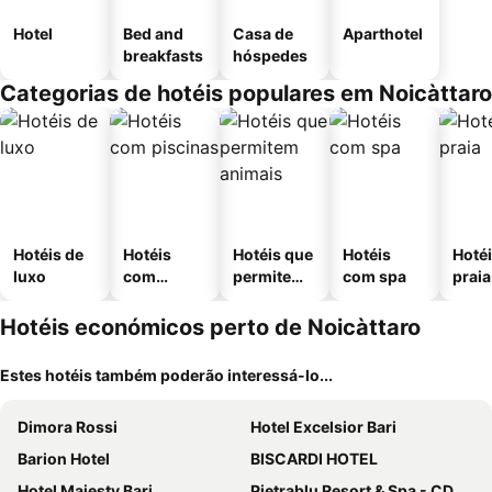
Hotel
Bed and
Casa de
Aparthotel
breakfasts
hóspedes
Categorias de hotéis populares em Noicàttaro
Hotéis de
Hotéis
Hotéis que
Hotéis
Hotéi
luxo
com
permitem
com spa
praia
piscinas
animais
Hotéis económicos perto de Noicàttaro
Estes hotéis também poderão interessá-lo...
Dimora Rossi
Hotel Excelsior Bari
Barion Hotel
BISCARDI HOTEL
Hotel Majesty Bari
Pietrablu Resort & Spa - CDSHotels