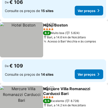
€ 106
De
Consulte os preços de
15 sites
Ver preços
Hotel Boston
Partilhar
Adicionar aos favoritos
4 Estrelas
8,2
Muito boa
5.824
Bari, a 14.6 km de Noicàttaro
Acesso à Bari Vecchia e às compras
€ 109
De
Consulte os preços de
14 sites
Ver preços
Mercure Villa Romanazzi
Partilhar
Adicionar aos favoritos
Carducci Bari
4 Estrelas
8,5
Excelente
8.728
Bari, a 14.2 km de Noicàttaro