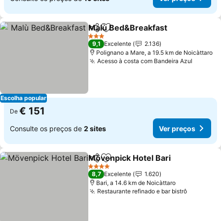
Malù Bed&Breakfast
Partilhar
Adicionar aos favoritos
3 Estrelas
9,1
Excelente
2.136
Polignano a Mare, a 19.5 km de Noicàttaro
Acesso à costa com Bandeira Azul
Escolha popular
€ 151
De
Consulte os preços de
2 sites
Ver preços
Mövenpick Hotel Bari
Partilhar
Adicionar aos favoritos
4 Estrelas
8,7
Excelente
1.620
Bari, a 14.6 km de Noicàttaro
Restaurante refinado e bar bistrô