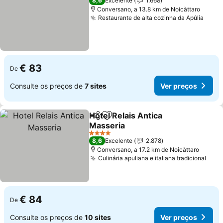
8,6
Excelente
1.668
Conversano, a 13.8 km de Noicàttaro
Restaurante de alta cozinha da Apúlia
€ 83
De
Consulte os preços de
7 sites
Ver preços
Hotel Relais Antica
Partilhar
Adicionar aos favoritos
Masseria
4 Estrelas
8,6
Excelente
2.878
Conversano, a 17.2 km de Noicàttaro
Culinária apuliana e italiana tradicional
€ 84
De
Consulte os preços de
10 sites
Ver preços