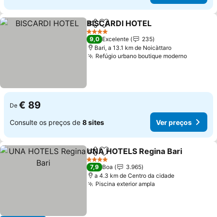
BISCARDI HOTEL
Partilhar
Adicionar aos favoritos
4 Estrelas
9,0
Excelente
235
Bari, a 13.1 km de Noicàttaro
Refúgio urbano boutique moderno
€ 89
De
Consulte os preços de
8 sites
Ver preços
UNA HOTELS Regina Bari
Partilhar
Adicionar aos favoritos
4 Estrelas
7,9
Boa
3.965
a 4.3 km de Centro da cidade
Piscina exterior ampla