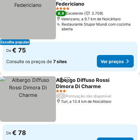
Partilhar
Adicionar aos favoritos
Federiciano
4 Estrelas
8,9
Excelente
3.708
Valenzano, a 9.7 km de Noicàttaro
Restaurante Stupor Mundi com cozinha
aberta
Escolha popular
€ 75
De
Consulte os preços de
7 sites
Ver preços
Albergo Diffuso Rossi
Partilhar
Adicionar aos favoritos
Dimora Di Charme
3 Estrelas
/
Pontuação não disponível
Turi, a 13.4 km de Noicàttaro
€ 78
De