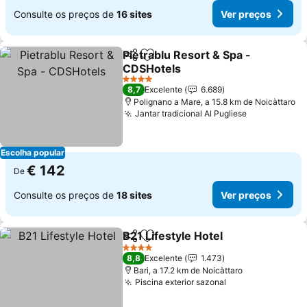
Consulte os preços de
16 sites
Ver preços
Pietrablu Resort & Spa -
Partilhar
Adicionar aos favoritos
CDSHotels
4 Estrelas
8,7
Excelente
6.689
Polignano a Mare, a 15.8 km de Noicàttaro
Jantar tradicional Al Pugliese
Escolha popular
€ 142
De
Consulte os preços de
18 sites
Ver preços
B21 Lifestyle Hotel
Partilhar
Adicionar aos favoritos
4 Estrelas
8,8
Excelente
1.473
Bari, a 17.2 km de Noicàttaro
Piscina exterior sazonal