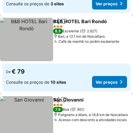
Consulte os preços de
3 sites
Ver preços
B&B HOTEL Bari Rondò
Partilhar
Adicionar aos favoritos
3 Estrelas
8,5
Excelente
2.627
Bari, a 12.1 km de Noicàttaro
Café da manhã no jardim exuberante
€ 79
De
Consulte os preços de
10 sites
Ver preços
San Giovanni
Partilhar
Adicionar aos favoritos
3 Estrelas
7,9
Boa
951
Polignano a Mare, a 16.8 km de Noicàttaro
Acesso com desconto a atividades locais