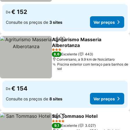
€ 152
De
Consulte os preços de
3 sites
Ver preços
Agriturismo Masseria
Partilhar
Adicionar aos favoritos
Alberotanza
3 Estrelas
8,6
Excelente
443
Conversano, a 9.9 km de Noicàttaro
Piscina exterior com terraço para banhos de
sol
€ 154
De
Consulte os preços de
8 sites
Ver preços
San Tommaso Hotel
Partilhar
Adicionar aos favoritos
4 Estrelas
9,1
Excelente
3.027