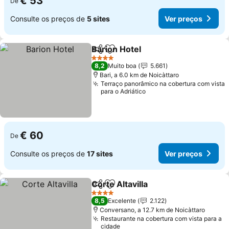
€ 53
De
Consulte os preços de
5 sites
Ver preços
Barion Hotel
Partilhar
Adicionar aos favoritos
4 Estrelas
8,2
Muito boa
5.661
Bari, a 6.0 km de Noicàttaro
Terraço panorâmico na cobertura com vista
para o Adriático
€ 60
De
Consulte os preços de
17 sites
Ver preços
Corte Altavilla
Partilhar
Adicionar aos favoritos
4 Estrelas
8,5
Excelente
2.122
Conversano, a 12.7 km de Noicàttaro
Restaurante na cobertura com vista para a
cidade