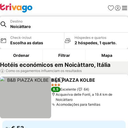
Favoritos
Iniciar
Me
Destino
Noicàttaro
Check-in/out
Hóspedes e quartos
Escolha as datas
2 hóspedes, 1 quarto.
Ordenar
Filtrar
Mapa
Hotéis económicos em Noicàttaro, Itália
Como os pagamentos influenciam os resultados
B&B PIAZZA KOLBE
Partilhar
Adicionar aos favoritos
3 Estrelas
8,5
Excelente
64
Acquaviva delle Fonti, a 19.4 km de
Noicàttaro
Acomodações para famílias