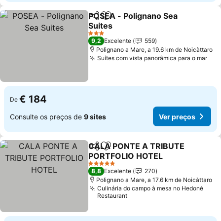
POSEA - Polignano Sea
Partilhar
Adicionar aos favoritos
Suites
3 Estrelas
9,2
Excelente
559
Polignano a Mare, a 19.6 km de Noicàttaro
Suítes com vista panorâmica para o mar
€ 184
De
Consulte os preços de
9 sites
Ver preços
CALA PONTE A TRIBUTE
Partilhar
Adicionar aos favoritos
PORTFOLIO HOTEL
5 Estrelas
8,8
Excelente
270
Polignano a Mare, a 17.6 km de Noicàttaro
Culinária do campo à mesa no Hedoné
Restaurant