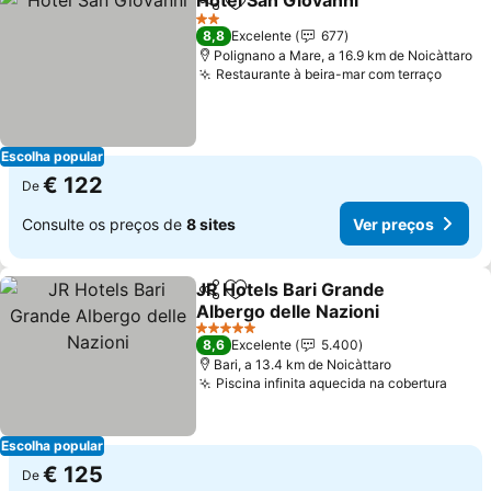
Hotel San Giovanni
Partilhar
Adicionar aos favoritos
2 Estrelas
8,8
Excelente
677
Polignano a Mare, a 16.9 km de Noicàttaro
Restaurante à beira-mar com terraço
Escolha popular
€ 122
De
Consulte os preços de
8 sites
Ver preços
JR Hotels Bari Grande
Partilhar
Adicionar aos favoritos
Albergo delle Nazioni
5 Estrelas
8,6
Excelente
5.400
Bari, a 13.4 km de Noicàttaro
Piscina infinita aquecida na cobertura
Escolha popular
€ 125
De