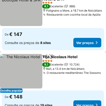
4 Estrelas
9,1
Excelente
986
Polignano a Mare, a 18.7 km de Noicàttaro
Restaurante com cozinha local da Apúlia
€ 147
De
Consulte os preços de
8 sites
Ver preços
The Nicolaus Hotel
Partilhar
Adicionar aos favoritos
4 Estrelas
9,1
Excelente
10.724
Bari, a 13.4 km de Noicàttaro
O restaurante mediterrâneo The Seasons
Escolha popular
€ 148
De
Consulte os preços de
19 sites
Ver preços