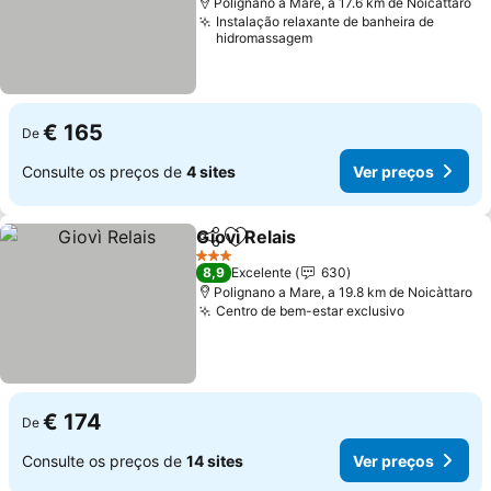
Polignano a Mare, a 17.6 km de Noicàttaro
Instalação relaxante de banheira de
hidromassagem
€ 165
De
Consulte os preços de
4 sites
Ver preços
Giovì Relais
Partilhar
Adicionar aos favoritos
3 Estrelas
8,9
Excelente
630
Polignano a Mare, a 19.8 km de Noicàttaro
Centro de bem-estar exclusivo
€ 174
De
Consulte os preços de
14 sites
Ver preços