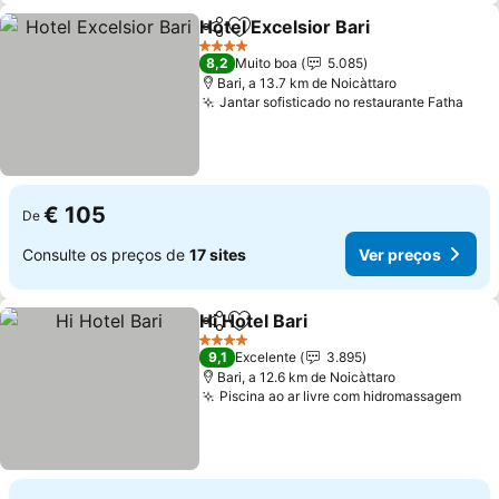
Hotel Excelsior Bari
Partilhar
Adicionar aos favoritos
4 Estrelas
8,2
Muito boa
5.085
Bari, a 13.7 km de Noicàttaro
Jantar sofisticado no restaurante Fatha
€ 105
De
Consulte os preços de
17 sites
Ver preços
Hi Hotel Bari
Partilhar
Adicionar aos favoritos
4 Estrelas
9,1
Excelente
3.895
Bari, a 12.6 km de Noicàttaro
Piscina ao ar livre com hidromassagem