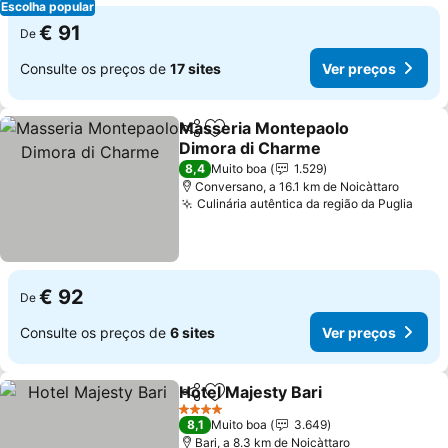
Escolha popular
€ 91
De
Consulte os preços de
17 sites
Ver preços
Masseria Montepaolo
Partilhar
Adicionar aos favoritos
Dimora di Charme
8,4
Muito boa
1.529
Conversano, a 16.1 km de Noicàttaro
Culinária autêntica da região da Puglia
€ 92
De
Consulte os preços de
6 sites
Ver preços
Hotel Majesty Bari
Partilhar
Adicionar aos favoritos
4 Estrelas
8,1
Muito boa
3.649
Bari, a 8.3 km de Noicàttaro