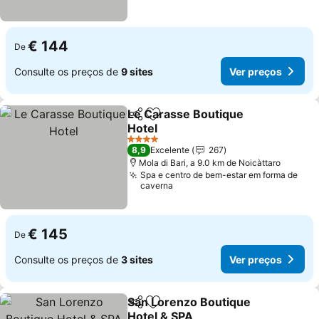
€ 144
De
Consulte os preços de
9 sites
Ver preços
Le Carasse Boutique
Partilhar
Adicionar aos favoritos
Hotel
4 Estrelas
8,9
Excelente
267
Mola di Bari, a 9.0 km de Noicàttaro
Spa e centro de bem-estar em forma de
caverna
€ 145
De
Consulte os preços de
3 sites
Ver preços
San Lorenzo Boutique
Partilhar
Adicionar aos favoritos
Hotel & SPA