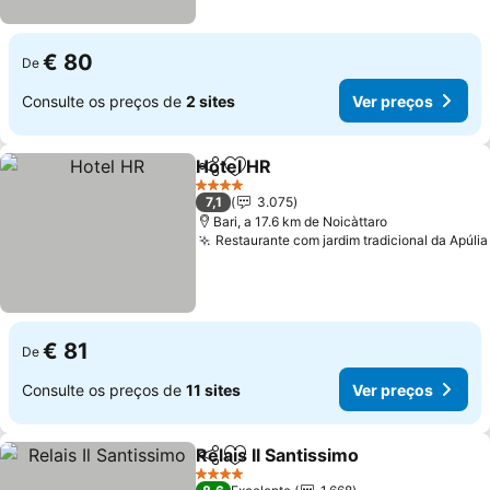
€ 80
De
Consulte os preços de
2 sites
Ver preços
Hotel HR
Partilhar
Adicionar aos favoritos
4 Estrelas
7,1
3.075
Bari, a 17.6 km de Noicàttaro
Restaurante com jardim tradicional da Apúlia
€ 81
De
Consulte os preços de
11 sites
Ver preços
Relais Il Santissimo
Partilhar
Adicionar aos favoritos
4 Estrelas