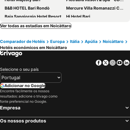
B&B HOTEL Bari Rondò
Mercure Villa Romanazzi Carducci Bari
Baia Sangiorgio Hotel Resort
Hi Hotel Bari
The Nicolaus Hotel
Storie Di Mare
Ver todas as estadias em Noicàttaro
Residence Hotel Moderno
Grand Hotel Leon D'Oro
Comparador de Hotéis
Europa
Itália
Apúlia
Noicàttaro
Hotel HR
JR Hotels Bari Grande Albergo delle Nazioni
Hotéis económicos em Noicàttaro
San Giovanni
Hotel Auditorium
Hotel Boston
Executive Business Hotel
Facebook
Twitter
Insta
Yo
D'Aragona Lifestyle Hotel
Corte Altavilla
Selecione o seu país
Covo dei Saraceni
UNA HOTELS Regina Bari
Hotel Adria
Tuo Hotel
Adicionar no Google
Encontre facilmente os nossos
Campus Hotel
JR Hotels Oriente Bari
resultados: adicione o trivago como
Mövenpick Hotel Bari
CALA PONTE A TRIBUTE PORTFOLIO HOTEL
fonte preferencial no Google.
Empresa
Antico Mondo Rooms & Suites
Comeacasatua
B21 Lifestyle Hotel
San Lorenzo Boutique Hotel & SPA
Os nossos produtos
Suite 10 Home Design & Spa
Il mare in un Boccaccio