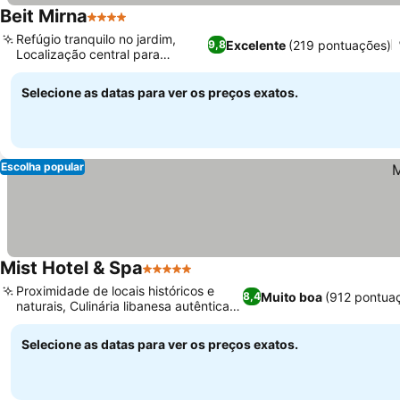
Beit Mirna
4 Estrelas
Refúgio tranquilo no jardim,
Excelente
(219 pontuações)
9,8
Localização central para
explorar
Selecione as datas para ver os preços exatos.
Escolha popular
Mist Hotel & Spa
5 Estrelas
Proximidade de locais históricos e
Muito boa
(912 pontua
8,4
naturais, Culinária libanesa autêntica
no TAJ
Selecione as datas para ver os preços exatos.