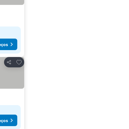
eços
Adicionar aos favoritos
Partilhar
eços