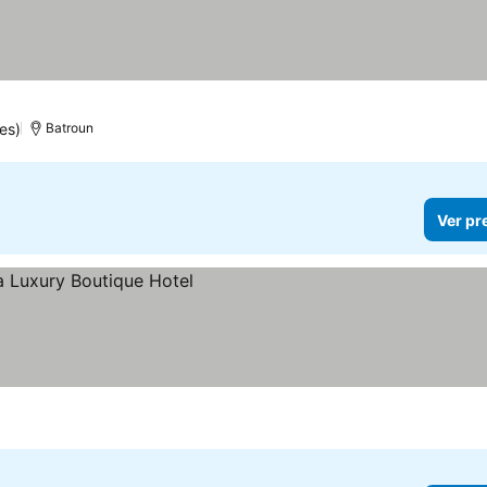
es)
Batroun
Ver pr