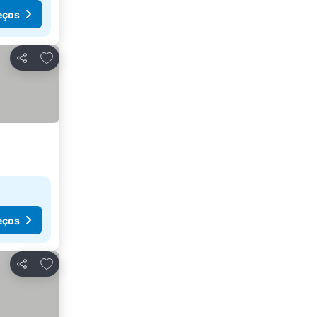
eços
Adicionar aos favoritos
Partilhar
eços
Adicionar aos favoritos
Partilhar