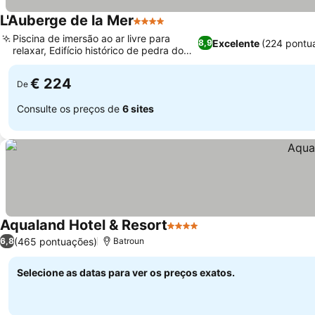
L'Auberge de la Mer
4 Estrelas
Piscina de imersão ao ar livre para
Excelente
(224 pontu
8,9
relaxar, Edifício histórico de pedra do
século XIX
€ 224
De
Consulte os preços de
6 sites
Aqualand Hotel & Resort
4 Estrelas
(465 pontuações)
6,8
Batroun
Selecione as datas para ver os preços exatos.