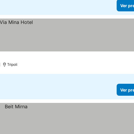
Ver pr
)
Tripoli
Ver pr