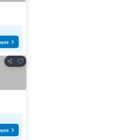
eços
Adicionar aos favoritos
Partilhar
eços