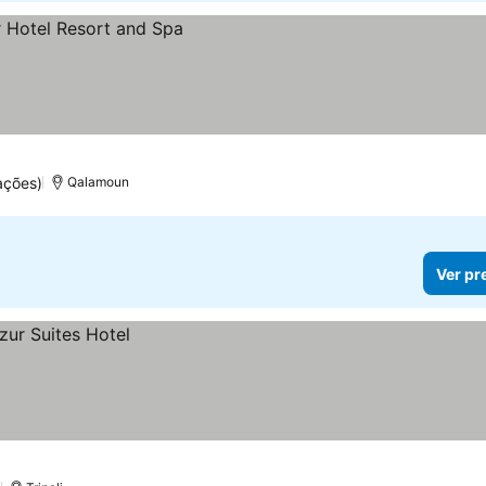
ações)
Qalamoun
Ver pr