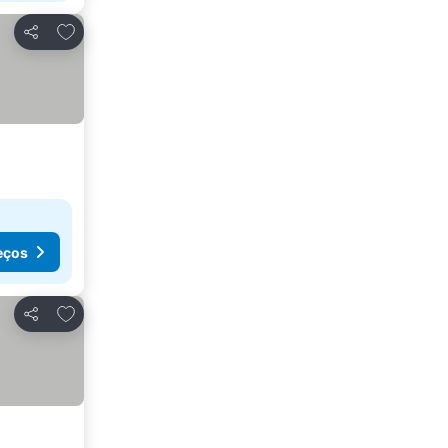
Adicionar aos favoritos
Partilhar
eços
Adicionar aos favoritos
Partilhar