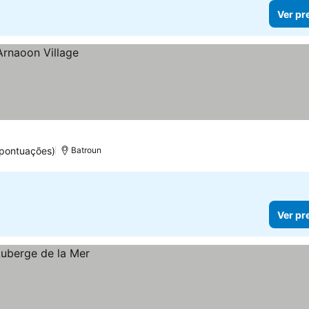
Ver pr
 pontuações)
Batroun
Ver pr