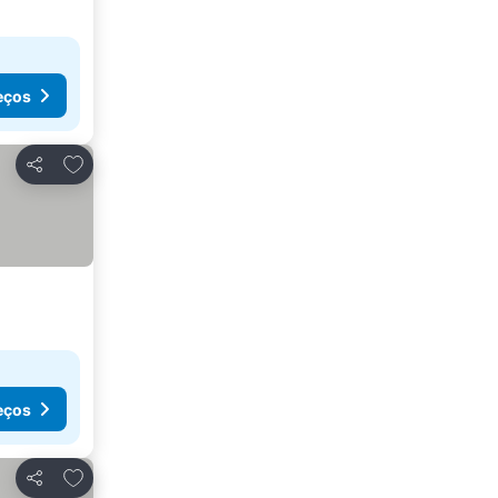
eços
Adicionar aos favoritos
Partilhar
eços
Adicionar aos favoritos
Partilhar