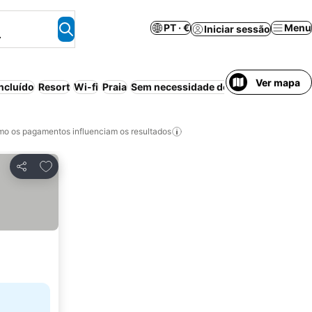
PT · €
Menu
Iniciar sessão
.
Ver mapa
ncluído
Resort
Wi-fi
Praia
Sem necessidade de pré-pagamento
o os pagamentos influenciam os resultados
Adicionar aos favoritos
Partilhar