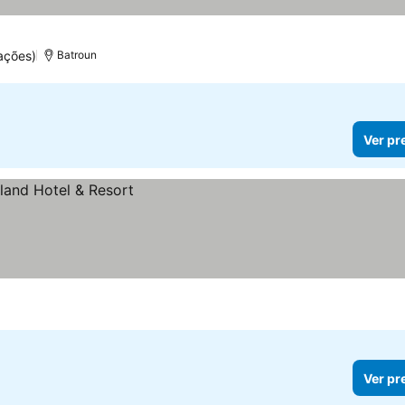
ações)
Batroun
Ver pr
Ver pr