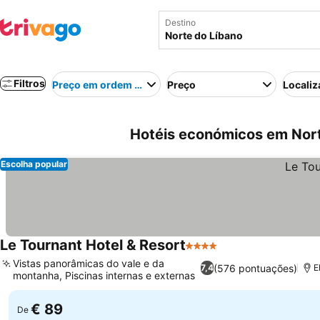
Destino
Filtros
Preço em ordem crescente
Preço
Localiz
Hotéis económicos em Nort
Escolha popular
Le Tournant Hotel & Resort
4 Estrelas
Vistas panorâmicas do vale e da
(576 pontuações)
7,4
E
montanha, Piscinas internas e externas
€ 89
De