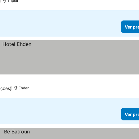
)
Tripoli
Ver pr
ções)
Ehden
Ver pr