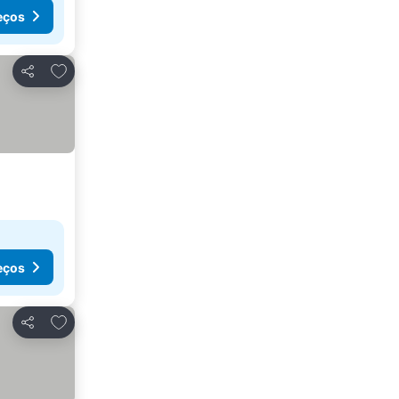
eços
Adicionar aos favoritos
Partilhar
eços
Adicionar aos favoritos
Partilhar