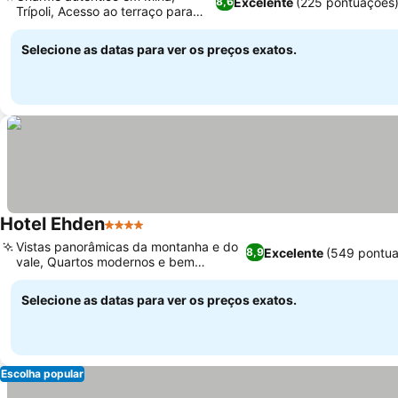
Excelente
(225 pontuações
8,6
Trípoli, Acesso ao terraço para
relaxar
Selecione as datas para ver os preços exatos.
Hotel Ehden
4 Estrelas
Vistas panorâmicas da montanha e do
Excelente
(549 pontua
8,9
vale, Quartos modernos e bem
decorados
Selecione as datas para ver os preços exatos.
Escolha popular