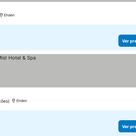
Ehden
Ver pr
ções)
Ehden
Ver pr