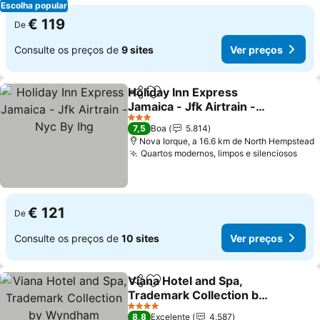
Escolha popular
€ 119
De
Consulte os preços de
9 sites
Ver preços
Holiday Inn Express
Partilhar
Adicionar aos favoritos
Jamaica - Jfk Airtrain -
Nyc By Ihg
3 Estrelas
7,5
Boa
5.814
Nova Iorque, a 16.6 km de North Hempstead
Quartos modernos, limpos e silenciosos
€ 121
De
Consulte os preços de
10 sites
Ver preços
Viana Hotel and Spa,
Partilhar
Adicionar aos favoritos
Trademark Collection by
Wyndham
4 Estrelas
8,8
Excelente
4.587