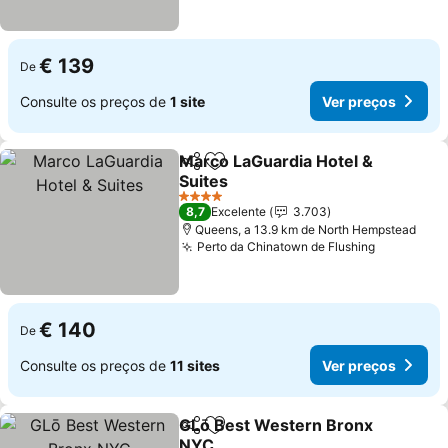
€ 139
De
Consulte os preços de
1 site
Ver preços
Marco LaGuardia Hotel &
Partilhar
Adicionar aos favoritos
Suites
4 Estrelas
8,7
Excelente
3.703
Queens, a 13.9 km de North Hempstead
Perto da Chinatown de Flushing
€ 140
De
Consulte os preços de
11 sites
Ver preços
GLō Best Western Bronx
Partilhar
Adicionar aos favoritos
NYC