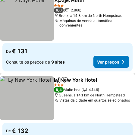
7 Days Hotel
Partilhar
Adicionar aos favoritos
3 Estrelas
6,6
2.868
Bronx, a 14.3 km de North Hempstead
Máquinas de venda automática
convenientes
€ 131
De
Consulte os preços de
9 sites
Ver preços
Ly New York Hotel
Partilhar
Adicionar aos favoritos
3 Estrelas
8,4
Muito boa
4.146
Queens, a 14.1 km de North Hempstead
Vistas da cidade em quartos selecionados
€ 132
De