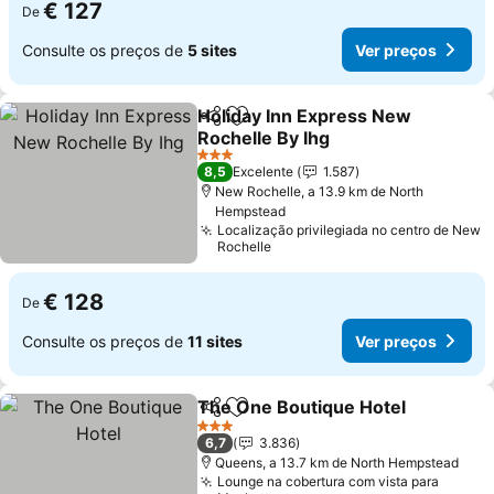
€ 127
De
Consulte os preços de
5 sites
Ver preços
Holiday Inn Express New
Partilhar
Adicionar aos favoritos
Rochelle By Ihg
3 Estrelas
8,5
Excelente
1.587
New Rochelle, a 13.9 km de North
Hempstead
Localização privilegiada no centro de New
Rochelle
€ 128
De
Consulte os preços de
11 sites
Ver preços
The One Boutique Hotel
Partilhar
Adicionar aos favoritos
3 Estrelas
6,7
3.836
Queens, a 13.7 km de North Hempstead
Lounge na cobertura com vista para