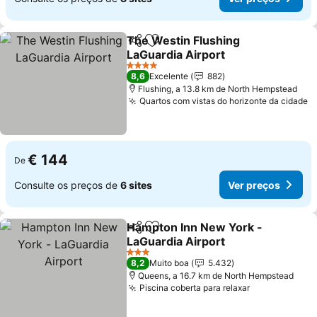
The Westin Flushing
Partilhar
Adicionar aos favoritos
LaGuardia Airport
4 Estrelas
8,6
Excelente
882
Flushing, a 13.8 km de North Hempstead
Quartos com vistas do horizonte da cidade
€ 144
De
Consulte os preços de
6 sites
Ver preços
Hampton Inn New York -
Partilhar
Adicionar aos favoritos
LaGuardia Airport
3 Estrelas
8,2
Muito boa
5.432
Queens, a 16.7 km de North Hempstead
Piscina coberta para relaxar