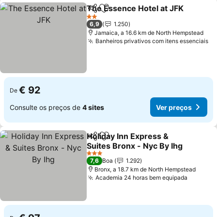
The Essence Hotel at JFK
Partilhar
Adicionar aos favoritos
2 Estrelas
6,9
1.250
Jamaica, a 16.6 km de North Hempstead
Banheiros privativos com itens essenciais
€ 92
De
Consulte os preços de
4 sites
Ver preços
Holiday Inn Express &
Partilhar
Adicionar aos favoritos
Suites Bronx - Nyc By Ihg
3 Estrelas
7,6
Boa
1.292
Bronx, a 18.7 km de North Hempstead
Academia 24 horas bem equipada