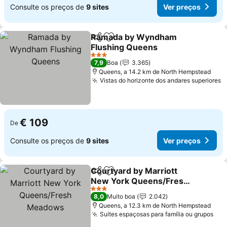
Consulte os preços de
9 sites
Ver preços
Ramada by Wyndham
Partilhar
Adicionar aos favoritos
Flushing Queens
3 Estrelas
7,9
Boa
3.365
Queens, a 14.2 km de North Hempstead
Vistas do horizonte dos andares superiores
€ 109
De
Consulte os preços de
9 sites
Ver preços
Courtyard by Marriott
Partilhar
Adicionar aos favoritos
New York Queens/Fresh
Meadows
3 Estrelas
8,0
Muito boa
2.042
Queens, a 12.3 km de North Hempstead
Suítes espaçosas para família ou grupos