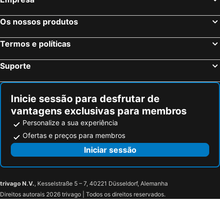
Hilton Garden Inn Roslyn
Four Points by Sheraton Flushing
Hyatt Place Flushing/LGA Airport
Aloft by Marriott New York LaGuardia Airport
Os nossos produtos
Avion Inn Near LGA Airport, an Ascend Collection Hotel
Courtyard by Marriott New York JFK Airport
Termos e políticas
Best Western Premier Plainview-Long Island Hotel
SpringHill Suites by Marriott Carle Place Garden City
Hyatt Place Garden City
The Parc Hotel
Suporte
Fairfield Inn New York LaGuardia Airport/Flushing
Red Roof PLUS+ Jamaica, NY - JFK Airport
LIV Hotel Bronx - Newly Built
Floral Park Motor Lodge
Inicie sessão para desfrutar de
The Garden City Hotel
Red Roof PLUS+ Long Island - Garden City
vantagens exclusivas para membros
Inn At Jericho
Courtyard Westbury Long Island
Personalize a sua experiência
East Norwich Inn
Extended Stay America Suites - New York City - LaGuardia Airport
Ofertas e preços para membros
Comfort Inn Syosset-Long Island
Marco LaGuardia Hotel & Suites
Iniciar sessão
Hotel Pergola Jamaica JFK
Hotel Hilton New York JFK Airport
Holiday Inn Express New York JFK Airport Area
Flushing Central Hotel 88
trivago N.V.
, Kesselstraße 5 – 7, 40221 Düsseldorf, Alemanha
Direitos autorais 2026 trivago | Todos os direitos reservados.