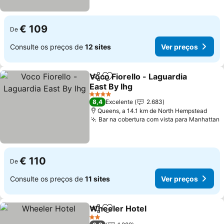
€ 109
De
Consulte os preços de
12 sites
Ver preços
Voco Fiorello - Laguardia
Partilhar
Adicionar aos favoritos
East By Ihg
4 Estrelas
8,4
Excelente
2.683
Queens, a 14.1 km de North Hempstead
Bar na cobertura com vista para Manhattan
€ 110
De
Consulte os preços de
11 sites
Ver preços
Wheeler Hotel
Partilhar
Adicionar aos favoritos
2 Estrelas