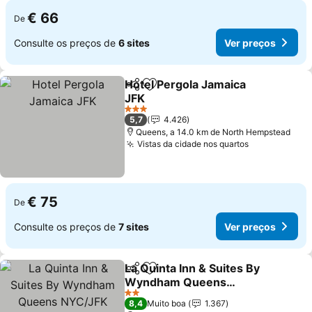
€ 66
De
Consulte os preços de
6 sites
Ver preços
Hotel Pergola Jamaica
Partilhar
Adicionar aos favoritos
JFK
3 Estrelas
5,7
4.426
Queens, a 14.0 km de North Hempstead
Vistas da cidade nos quartos
€ 75
De
Consulte os preços de
7 sites
Ver preços
La Quinta Inn & Suites By
Partilhar
Adicionar aos favoritos
Wyndham Queens
NYC/JFK AirTrain
2 Estrelas
8,4
Muito boa
1.367