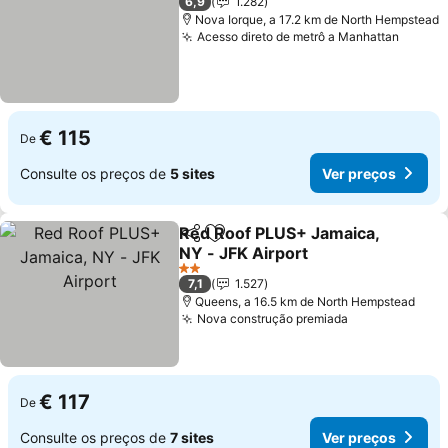
6,9
1.282
Nova Iorque, a 17.2 km de North Hempstead
Acesso direto de metrô a Manhattan
€ 115
De
Consulte os preços de
5 sites
Ver preços
Red Roof PLUS+ Jamaica,
Partilhar
Adicionar aos favoritos
NY - JFK Airport
2 Estrelas
7,1
1.527
Queens, a 16.5 km de North Hempstead
Nova construção premiada
€ 117
De
Consulte os preços de
7 sites
Ver preços