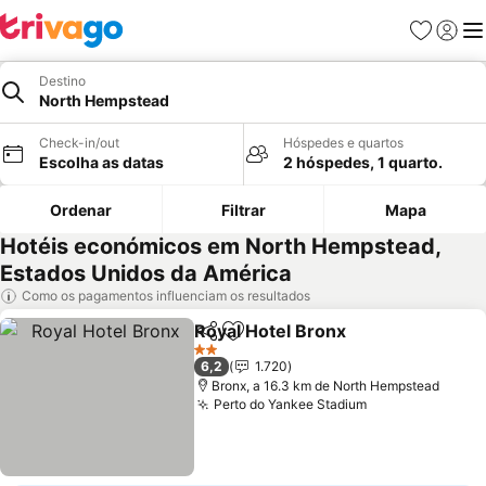
Favoritos
Iniciar
Me
Destino
North Hempstead
Check-in/out
Hóspedes e quartos
Escolha as datas
2 hóspedes, 1 quarto.
Ordenar
Filtrar
Mapa
Hotéis económicos em North Hempstead,
Estados Unidos da América
Como os pagamentos influenciam os resultados
Royal Hotel Bronx
Partilhar
Adicionar aos favoritos
2 Estrelas
6,2
1.720
Bronx, a 16.3 km de North Hempstead
Perto do Yankee Stadium