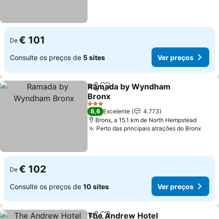
€ 101
De
Consulte os preços de
5 sites
Ver preços
Ramada by Wyndham
Partilhar
Adicionar aos favoritos
Bronx
3 Estrelas
8,6
Excelente
4.773
Bronx, a 15.1 km de North Hempstead
Perto das principais atrações do Bronx
€ 102
De
Consulte os preços de
10 sites
Ver preços
The Andrew Hotel