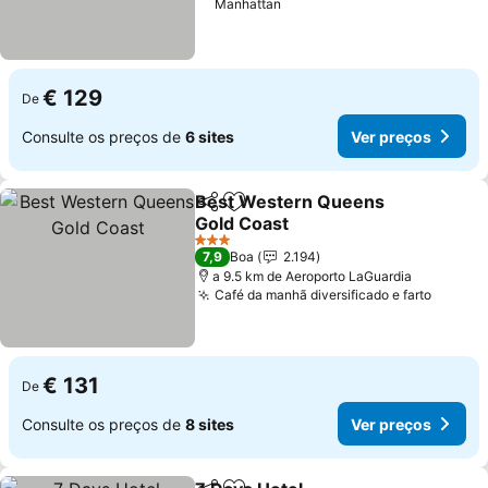
Manhattan
€ 129
De
Consulte os preços de
6 sites
Ver preços
Best Western Queens
Partilhar
Adicionar aos favoritos
Gold Coast
3 Estrelas
7,9
Boa
2.194
a 9.5 km de Aeroporto LaGuardia
Café da manhã diversificado e farto
€ 131
De
Consulte os preços de
8 sites
Ver preços