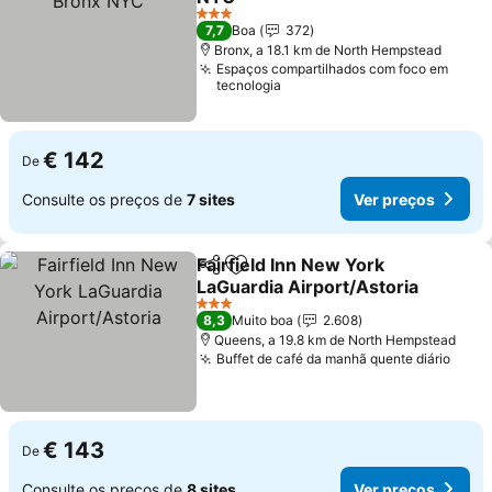
3 Estrelas
7,7
Boa
372
Bronx, a 18.1 km de North Hempstead
Espaços compartilhados com foco em
tecnologia
€ 142
De
Consulte os preços de
7 sites
Ver preços
Fairfield Inn New York
Partilhar
Adicionar aos favoritos
LaGuardia Airport/Astoria
3 Estrelas
8,3
Muito boa
2.608
Queens, a 19.8 km de North Hempstead
Buffet de café da manhã quente diário
€ 143
De
Consulte os preços de
8 sites
Ver preços