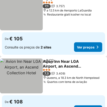
Partilhar
Adicionar aos favoritos
4 Estrelas
7,1
3.757
a 12.5 km de Aeroporto LaGuardia
Restaurante glatt kosher no local
€ 105
De
Consulte os preços de
2 sites
Ver preços
Avion Inn Near LGA
Partilhar
Adicionar aos favoritos
Airport, an Ascend
Collection Hotel
3 Estrelas
7,3
3.409
Queens, a 18.3 km de North Hempstead
Quartos com tema de aviação
€ 108
De