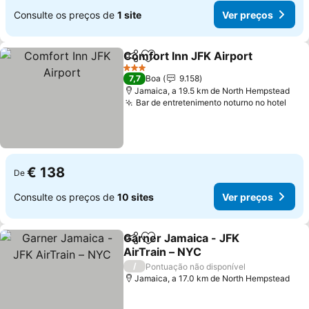
Consulte os preços de
1 site
Ver preços
Comfort Inn JFK Airport
Partilhar
Adicionar aos favoritos
3 Estrelas
7,7
Boa
9.158
Jamaica, a 19.5 km de North Hempstead
Bar de entretenimento noturno no hotel
€ 138
De
Consulte os preços de
10 sites
Ver preços
Garner Jamaica - JFK
Partilhar
Adicionar aos favoritos
AirTrain – NYC
/
Pontuação não disponível
Jamaica, a 17.0 km de North Hempstead