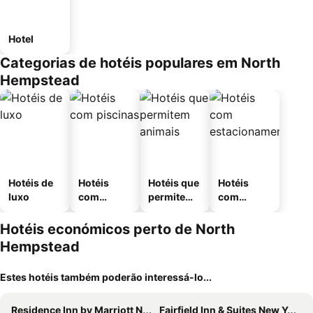
Hotel
Categorias de hotéis populares em North
Hempstead
Hotéis de
Hotéis
Hotéis que
Hotéis
luxo
com
permitem
com
piscinas
animais
estaciona
mento
Hotéis económicos perto de North
Hempstead
Estes hotéis também poderão interessá-lo...
Residence Inn by Marriott New York JFK Airport
Fairfield Inn & Suites New York Queens/Fresh Meadows