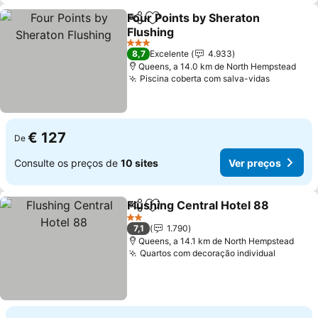
Four Points by Sheraton
Partilhar
Adicionar aos favoritos
Flushing
3 Estrelas
8,7
Excelente
4.933
Queens, a 14.0 km de North Hempstead
Piscina coberta com salva-vidas
€ 127
De
Consulte os preços de
10 sites
Ver preços
Flushing Central Hotel 88
Partilhar
Adicionar aos favoritos
2 Estrelas
7,1
1.790
Queens, a 14.1 km de North Hempstead
Quartos com decoração individual