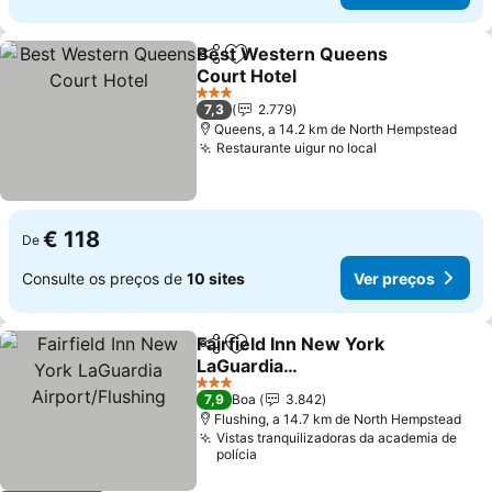
Best Western Queens
Partilhar
Adicionar aos favoritos
Court Hotel
3 Estrelas
7,3
2.779
Queens, a 14.2 km de North Hempstead
Restaurante uigur no local
€ 118
De
Consulte os preços de
10 sites
Ver preços
Fairfield Inn New York
Partilhar
Adicionar aos favoritos
LaGuardia
Airport/Flushing
3 Estrelas
7,9
Boa
3.842
Flushing, a 14.7 km de North Hempstead
Vistas tranquilizadoras da academia de
polícia